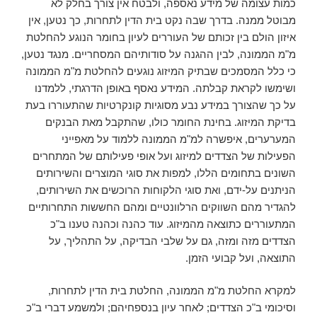
כמות עצומה של מידע נאספה, ולבטח אין צורך בחלק לא
מבוטל ממנה. בדרך שבה נקט בית הדין לתחרות, כך נטען, אין
איזון הולם בין זכותם של העוררים לעיון בחומר הנוגע להחלטת
מ"מ הממונה, לבין ההגנה על סודותיהם המסחריים. מנגד נטען,
כי כלל המסמכים שבתיק המיזוג נוגעים להחלטת מ"מ הממונה
ושימשו לקראת קבלתה. המידע נאסף באופן הדרגתי, ללמדנו
על כך שהצורך במידע נבע מסוגיות קונקרטיות שהתעוררו בעת
בדיקת המיזוג. בחינת החומר כולו, שהתקבל מאת הבנקים
המערערים, איפשרה למ"מ הממונה ללמוד על מאפייני
הפעילות של הצדדים למיזוג ועל אופי פעילותם של המתחרים
השונים בתחומים הללו, למפות את סוגי המוצרים והשירותים
הניתנים על-ידם, ואת סוגי הלקוחות הרוכשים את השירותים,
להגדיר מהם השווקים הרלוונטיים ומהם החששות התחרותיים
המתעוררים כתוצאה מהמיזוג. עוד כהנה וכהנה טענו ב"כ
הצדדים מזה ומזה, גם על שלבי הבדיקה, על התהליך, על
התוצאה, ועל קבועי הזמן.
למקרא החלטת מ"מ הממונה, החלטת בית הדין לתחרות,
וסיכומי ב"כ הצדדים; לאחר עיון בנספחיהם; ולמשמע דברי ב"כ