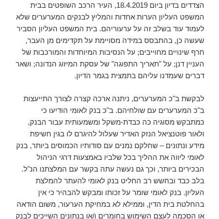
הצדדים בדיון ביום 18.4.2019, העיר הרכב השופטים בבית
המשפט העליון הערות אחדות והמליץ לבנקים המערערים שלא
לעמוד עוד בשלב זה על ערעוריהם. בית המשפט העליון הסביר
שעשה כן, בהתבסס במידה מסויימת על תקדימים מן העבר,
חרף שינויים מחוייבים; על הנסיבות המיוחדות והמורכבות של
העניין דנן; על "תאריך התפוגה" של עסקת המיזוג הנדונה; ושאר
דברים שעמדנו עליהם בתמצית בגמר הדיון.
לבקשת ב"כ המערערים, ניתנה ארכה קצרה לצורך התייעצות
ב"כ המערערים עם שולחיהם. ב"כ בנק לאומי הודיעו כי
כמתבקש מסוגיה כה כבדת-משקל ומשמעותית עבור הבנק,
ולאור פוטנציאל הנזק האדיר שעלול להיגרם לו בגין חשיפת
מידע ונתונים – שחלקם נמנים עם סודותיו הכמוסים ביותר, בנק
לאומי ליווה את ההליך בכל שלביו באמצעות דרגי הניהול
הבכירים ביותר, וכך גם נעשה עתה בקשר עם המלצתנו הנ"ל.
בלב כבד ובחשש רב החליט בנק לאומי להעתר להמלצת
העליון. בנק לאומי שומר על זכותו ומבקש להבהיר כי אין
בהחלטת בית הדין, וממילא לא במחיקת הערעור, משום הודאה
או הסכמה לעצם השימוש בחומרים ו/או בנתונים השייכים לבנק