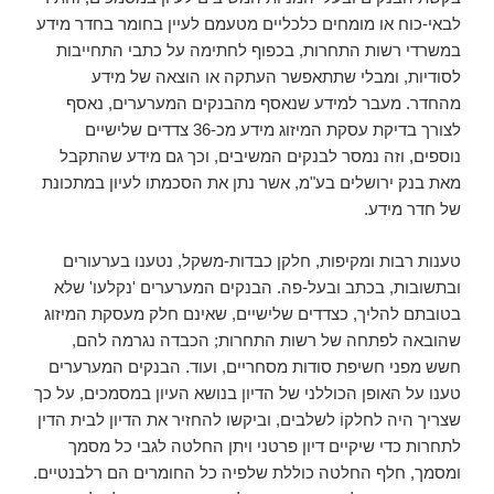
לבאי-כוח או מומחים כלכליים מטעמם לעיין בחומר בחדר מידע
במשרדי רשות התחרות, בכפוף לחתימה על כתבי התחייבות
לסודיות, ומבלי שתתאפשר העתקה או הוצאה של מידע
מהחדר. מעבר למידע שנאסף מהבנקים המערערים, נאסף
לצורך בדיקת עסקת המיזוג מידע מכ-36 צדדים שלישיים
נוספים, וזה נמסר לבנקים המשיבים, וכך גם מידע שהתקבל
מאת בנק ירושלים בע"מ, אשר נתן את הסכמתו לעיון במתכונת
של חדר מידע.
טענות רבות ומקיפות, חלקן כבדות-משקל, נטענו בערעורים
ובתשובות, בכתב ובעל-פה. הבנקים המערערים 'נקלעו' שלא
בטובתם להליך, כצדדים שלישיים, שאינם חלק מעסקת המיזוג
שהובאה לפתחה של רשות התחרות; הכבדה נגרמה להם,
חשש מפני חשיפת סודות מסחריים, ועוד. הבנקים המערערים
טענו על האופן הכוללני של הדיון בנושא העיון במסמכים, על כך
שצריך היה לחלקוֹ לשלבים, וביקשו להחזיר את הדיון לבית הדין
לתחרות כדי שיקיים דיון פרטני ויתן החלטה לגבי כל מסמך
ומסמך, חלף החלטה כוללת שלפיה כל החומרים הם רלבנטיים.