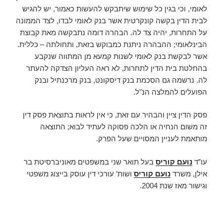
לאומי, וכי בגין כל שימוש שיתבקש להעשות כאמור, יש להגיש
לבית הדין בקשה קונקרטית אשר בנק לאומי לבדו, לצד הממונה
על התחרות, יהיה צד לה. הבהרה דומה נתבקשה מאת קבוצת
הבינלאומי; ההבהרה ניתנת כמבוקש בזאת, ותחולתה – כללית.
אשר לבקשת בנק לאומי לשנות קמעא מן המתווה שנקבע
בהחלטת בית הדין לתחרות, לא ראה העליון הצדקה להעתר
לה. נרשמה גם הסכמת בנק דיסקונט, בנק מרכנתיל ובנק
הפועלים להמלצה הנ"ל.
פסק הדין ציין והבהיר עם זאת, כי אין לראות בתוצאת פסק דין
זה משום הנחיה או הלכה פסוקה לעתיד לבוא; התוצאה
מותאמת לעניין המסויים שעל הפרק.
עו”ד
נועם קוריס
בעל תואר שני במשפטים מאוניברסיטת בר
אילן, משרד
נועם קוריס
ושות’ עורכי דין עוסק בייצוג משפטי
וגישור מאז שנת 2004.