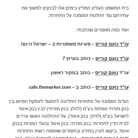
בית המשפט העליון המליץ בימים אלו לבנקים למשוך את
עתירתם נגד החלטת המומנה על התחרות.
ועוד כמה מאמרים שכתבתי:
עו"ד נועם קוריס
– סוגיות משפטיות ב – ישראל היום!
עו"ד נועם קוריס
–
כותב בערוץ 7
עו”ד
נועם קוריס
– כותב במקור ראשון
עו"ד נועם קוריס
– כותב ב –
cafe.themarker.com
המ"מ הממונה על התחרות החליטה להתנגד לעסקת המיזוג בין
בנק מזרחי טפחות בע"מ (להלן: בנק מזרחי) לבין בנק איגוד
לישראל בע"מ (להלן: בנק איגוד). על ההחלטה הוגשו עררים
לבית הדין לתחרות. בנק מזרחי, בנק איגוד ובעלי המניות בבנק
איגוד, ביקשו לעיין במידע ובחומרים שאספה רשות התחרות