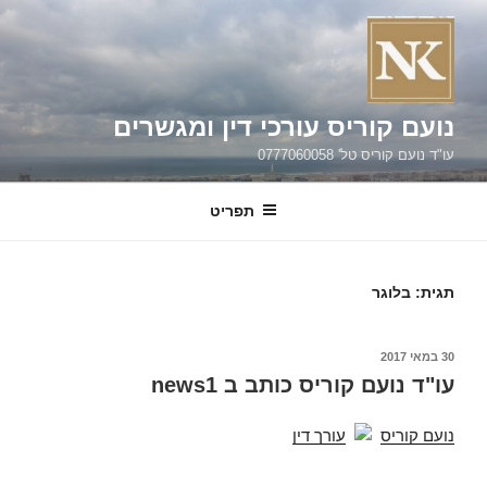
ילוג
תוכן
נועם קוריס עורכי דין ומגשרים
עו"ד נועם קוריס טל' 0777060058
תפריט
תגית:
בלוגר
פורסם
30 במאי 2017
ב
עו"ד נועם קוריס כותב ב news1
נועם קוריס
עורך דין