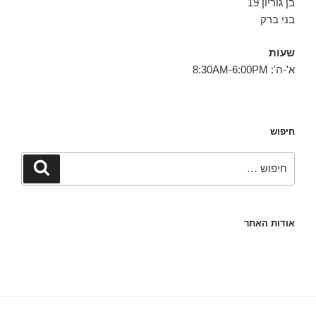
בן גוריון 19
בני ברק
שעות
א'-ה': 8:30AM-6:00PM
חיפוש
חפש:
חיפוש
אודות האתר