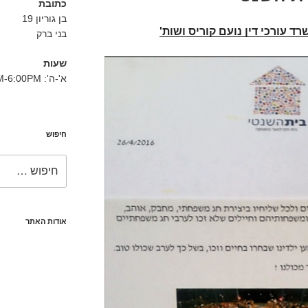
כתובת
בן גוריון 19
ד עורכי דין נועם קוריס ושות'
בני ברק
שעות
א'-ה': 8:30AM-6:00PM
חיפוש
חפש:
אודות האתר