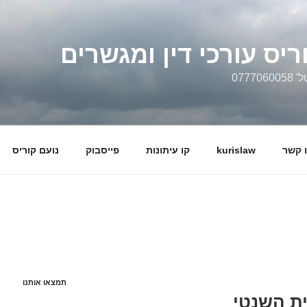
ריס עורכי דין ומגשרים
0777
 קשר
kurislaw
קו עיתונות
פייסבוק
נועם קוריס
תמצאו אותנו
ית השנטי