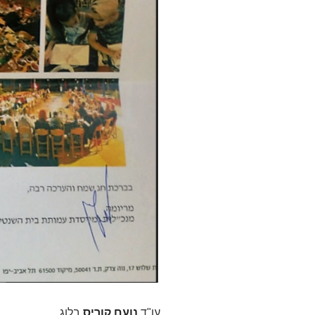
עו"ד
נועם קוריס
בלוג