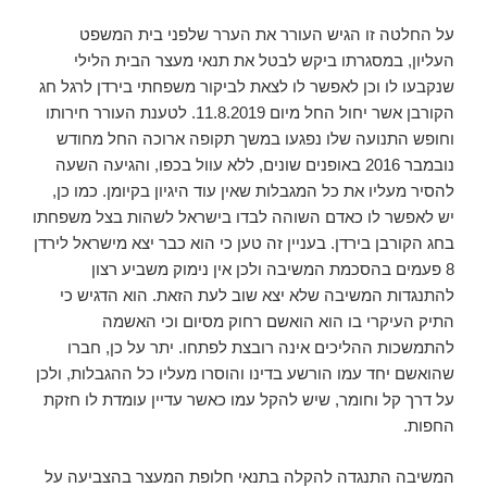
על החלטה זו הגיש העורר את הערר שלפני בית המשפט
העליון, במסגרתו ביקש לבטל את תנאי מעצר הבית הלילי
שנקבעו לו וכן לאפשר לו לצאת לביקור משפחתי בירדן לרגל חג
הקורבן אשר יחול החל מיום 11.8.2019. לטענת העורר חירותו
וחופש התנועה שלו נפגעו במשך תקופה ארוכה החל מחודש
נובמבר 2016 באופנים שונים, ללא עוול בכפו, והגיעה השעה
להסיר מעליו את כל המגבלות שאין עוד היגיון בקיומן. כמו כן,
יש לאפשר לו כאדם השוהה לבדו בישראל לשהות בצל משפחתו
בחג הקורבן בירדן. בעניין זה טען כי הוא כבר יצא מישראל לירדן
8 פעמים בהסכמת המשיבה ולכן אין נימוק משביע רצון
להתנגדות המשיבה שלא יצא שוב לעת הזאת. הוא הדגיש כי
התיק העיקרי בו הוא הואשם רחוק מסיום וכי האשמה
להתמשכות ההליכים אינה רובצת לפתחו. יתר על כן, חברו
שהואשם יחד עמו הורשע בדינו והוסרו מעליו כל ההגבלות, ולכן
על דרך קל וחומר, שיש להקל עמו כאשר עדיין עומדת לו חזקת
החפות.
המשיבה התנגדה להקלה בתנאי חלופת המעצר בהצביעה על