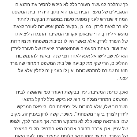
כך שהלכה למעשה העורר כלל לא ביקש להסיר את התנאים
המגבילים של מעצר הבית בהם הוא נתון. היה זה בית המשפט
המחוזי שנדרש לעניין מפאת טעות במסגרת הבקשה להתיר
לעורר לצאת לירדן. כמו כן, בקשר למתן אפשרות לעורר לצאת
מהארץ לירדן, הרי שבאופן עקרוני המשיבה התנגדה ליציאתו
של העורר לירדן, אלא כאשר היו לו נסיבות משפחתיות מיוחדות.
זאת ועוד, באחת הפעמים שהתאפשרה יציאתו של העורר לירדן
הוא לא שב לישראל אלא לאחר חצי שנה. באשר להתמשכות
ההליכים, הרי שקיימת קביעה של בית המשפט המחוזי שהעורר
הוא זה שגורם להתמשכותם ואין לו בעניין זה להלין אלא על
עצמו.
ואכן, כדעת המשיבה, עיון בבקשת העורר כפי שהוגשה לבית
המשפט המחוזי מגלה כי הוא לא ביקש כלל להקל בתנאי
השחרור שלו, אלא להורות על "פתיחת חלון ליציאת המבקש
לירדן לצורך ביקור משפחתו". משכך, קשה לדון בעניין זה, מקום
שבו בערכאה קמא כלל לא נתבקש הדבר. אך מעבר לכך, ולגופו
של עניין, אכן עברה תקופה ארוכה מאז התחילו הליכי המעצר
של העורר ובמשך הזמן תנאי חלופת המעצר שונו. לעת הזאת