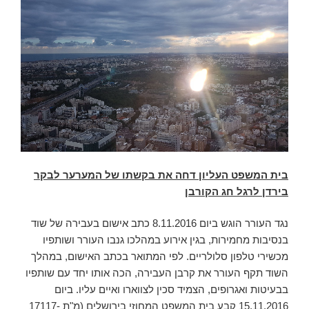
בית המשפט העליון דחה את בקשתו של המערער לבקר
בירדן לרגל חג הקורבן
נגד העורר הוגש ביום 8.11.2016 כתב אישום בעבירה של שוד
בנסיבות מחמירות, בגין אירוע במהלכו גנבו העורר ושותפיו
מכשירי טלפון סלולריים. לפי המתואר בכתב האישום, במהלך
השוד תקף העורר את קרבן העבירה, הכה אותו יחד עם שותפיו
בבעיטות ואגרופים, הצמיד סכין לצווארו ואיים עליו. ביום
15.11.2016 קבע בית המשפט המחוזי בירושלים (מ"ת 17117-