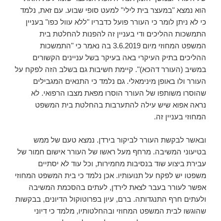
הוא נמצא "במעצר בית לילי" למעט סופי שבוע. עם זאת, נלמד
כי לא ניתן לומר כי העורר פועל כדבריו "ללא עוול כפו" בעניין
התמשכות ההליכים ודי בעניין זה להפנות להחלטת בית
המשפט המחוזי מיום 3.6.2019 בה נאמר כי "התמשכות
ההליכים בתיק העיקרי באה בעיקר בשל עניינים הקשורים
במשיב (העורר דהכא)". קיימת חשיבות גם בשלב הזה לפקח על
העורר ולו באופן מינימאלי. גם נלמד כי התנאים המגבילים
שהוסרו משותפו של העורר הוסרו מפאת מצבו הרפואי. לא
נראה אפוא שיש עילה להתערבות בהחלטת בית המשפט
המחוזי בעניין זה.
ובאשר לבקשת העורר לביקור בירדן. נמצא טעם של ממש
בטיעוני המשיבה. מרחף מעל ראשו של העורר אישום חמור של
עבירת ביצוע שוד בנסיבות מחמירות, וכל עוד לא יסתיים
משפטו יש לפקח על תנועותיו. אכן נלמד כי בית המשפט המחוזי
אפשר לעורר בעבר לצאת לירדן, לעתים בהסכמת המשיבה
ולעתים חרף התנגדותה. ברם, עיון בפרוטוקול הדיונים, בבקשות
שהוגשו לבית המשפט המחוזי ובהחלטותיו, מלמד כי דיוני