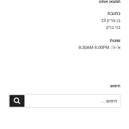
תמצאו אותנו
כתובת
בן גוריון 19
בני ברק
שעות
א'-ה': 8:30AM-6:00PM
חיפוש
חפש:
חיפוש