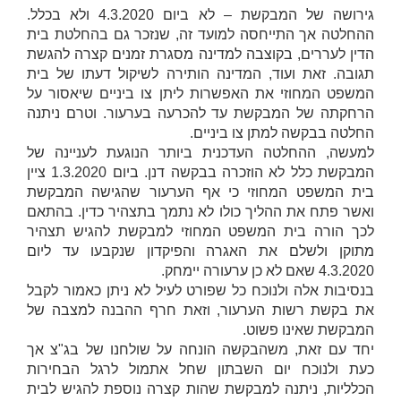
גירושה של המבקשת – לא ביום 4.3.2020 ולא בכלל.
ההחלטה אך התייחסה למועד זה, שנזכר גם בהחלטת בית
הדין לעררים, בקוצבה למדינה מסגרת זמנים קצרה להגשת
תגובה. זאת ועוד, המדינה הותירה לשיקול דעתו של בית
המשפט המחוזי את האפשרות ליתן צו ביניים שיאסור על
הרחקתה של המבקשת עד להכרעה בערעור. וטרם ניתנה
החלטה בבקשה למתן צו ביניים.
למעשה, ההחלטה העדכנית ביותר הנוגעת לעניינה של
המבקשת כלל לא הוזכרה בבקשה דנן. ביום 1.3.2020 ציין
בית המשפט המחוזי כי אף הערעור שהגישה המבקשת
ואשר פתח את ההליך כולו לא נתמך בתצהיר כדין. בהתאם
לכך הורה בית המשפט המחוזי למבקשת להגיש תצהיר
מתוקן ולשלם את האגרה והפיקדון שנקבעו עד ליום
4.3.2020 שאם לא כן ערעורה יימחק.
בנסיבות אלה ולנוכח כל שפורט לעיל לא ניתן כאמור לקבל
את בקשת רשות הערעור, וזאת חרף ההבנה למצבה של
המבקשת שאינו פשוט.
יחד עם זאת, משהבקשה הונחה על שולחנו של בג"צ אך
כעת ולנוכח יום השבתון שחל אתמול לרגל הבחירות
הכלליות, ניתנה למבקשת שהות קצרה נוספת להגיש לבית