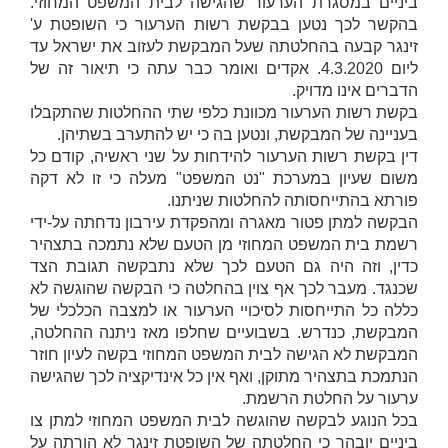
ביניים במסגרת הערעור שהגישה לבית המשפט המחוזי.
בהקשר לכך נטען בבקשת רשות הערעור כי השופטת
ע'
זינגר
קבעה בהחלטתה שעל המבקשת לעזוב את ישראל עד
ליום 4.3.2020. אקדים ואומר כבר עתה כי תיאור זה של
הדברים אינו מדויק.
בקשת רשות הערעור מכוונת כלפי שתי ההחלטות שהתקבלו
בעניינה של המבקשת, ונטען בה כי יש להתערב בשתיהן.
דין בקשת רשות הערעור להידחות על שני ראשיה, קודם כל
משום שעיון במערכת "נט המשפט" מעלה כי זו לא דקה
פורתא בהתייחסותה להחלטות שניתנו.
הבקשה למתן פטור מאגרה ומהפקדת עירבון נדחתה על-ידי
רשמת בית המשפט המחוזי מן הטעם שלא נתמכה בתצהיר
כדין, וזה היה גם הטעם לכך שלא נתבקשה תגובת הצד
שכנגד. מעבר לכך אף צוין בהחלטה כי הבקשה שהוגשה לא
כללה כל התייחסות לסיכויי הערעור או למצבה הכלכלי של
המבקשת, כנדרש. בשבועיים שחלפו מאז ניתנה ההחלטה,
המבקשת לא הגישה לבית המשפט המחוזי בקשה לעיון חוזר
הנתמכת בתצהיר מתוקן, ואף אין כל אינדיקציה לכך שהגישה
ערעור על החלטת הרשמת.
בכל הנוגע לבקשה שהוגשה לבית המשפט המחוזי למתן צו
ביניים יובהר כי החלטתה של השופטת
זינגר
לא הורתה על