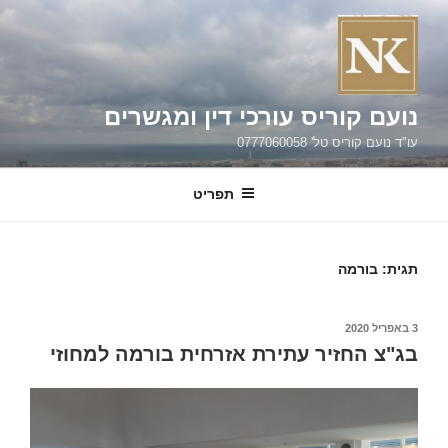
ילוג
תוכן
נועם קוריס עורכי דין ומגשרים
עו"ד נועם קוריס טל' 0777060058
תפריט
תגית:
בורמה
פורסם
3 באפריל 2020
ב
בג"צ החזיר עתירת אזרחית בורמה למחוזי