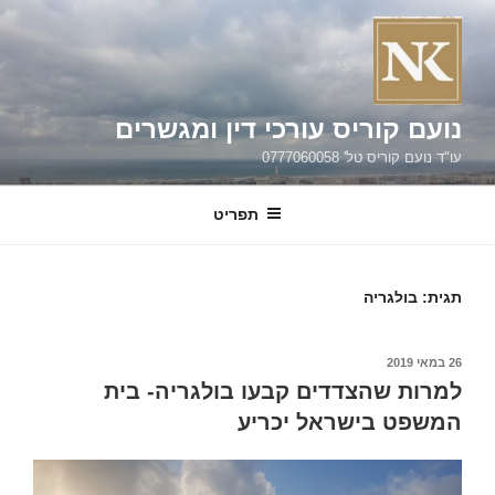
ילוג
תוכן
נועם קוריס עורכי דין ומגשרים
עו"ד נועם קוריס טל' 0777060058
תפריט
תגית:
בולגריה
פורסם
26 במאי 2019
ב
למרות שהצדדים קבעו בולגריה- בית
המשפט בישראל יכריע