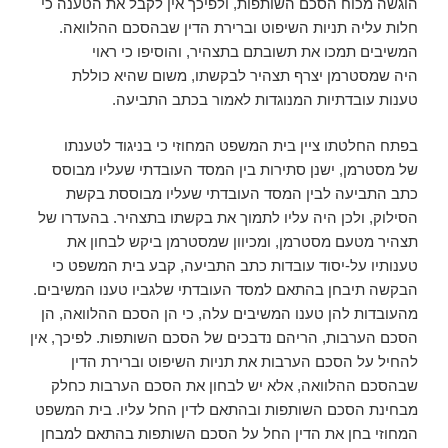
הוגשה מכוח הסכם השותפות, ולפיכך אין לקבל את הטענה כי
חלות עליה תניות השיפוט וברירת הדין שבהסכם ההלוואה.
המשיבים תמכו את תשובתם בתצהיר, והוסיפו כי ראוי
היה שמסטרמן יצרף תצהיר לבקשתו, משום שהיא כוללת
טענות עובדתיות המנוגדות לאמור בכתב התביעה.
בפתח החלטתו ציין בית המשפט המחוזי כי בניגוד לטענתו
של מסטרמן, ישנן סתירות בין המסד העובדתי שעליו מבוסס
כתב התביעה לבין המסד העובדתי שעליו מבוססת בקשת
הסילוק, ולכן היה עליו לתמוך את בקשתו בתצהיר. בהעדרו של
תצהיר מטעם מסטרמן, ומכיוון שמסטרמן ביקש לבחון את
טענותיו על-יסוד עובדות כתב התביעה, קבע בית המשפט כי
הבקשה תיבחן בהתאם למסד העובדתי שלגביו טענו המשיבים.
מהעובדות להן טענו המשיבים עלה, כי הן הסכם ההלוואה, הן
הסכם הערבות, הריהם נדבכים של הסכם השותפות. לפיכך, אין
להחיל על הסכם הערבות את תניות השיפוט וברירת הדין
שבהסכם ההלוואה, אלא יש לבחון את הסכם הערבות כחלק
מבחינת הסכם השותפות ובהתאם לדין החל עליו. בית המשפט
המחוזי בחן את הדין החל על הסכם השותפות בהתאם למבחן