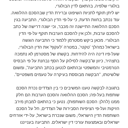
בולגרי שלפיה, בהתאם לדין הבולגרי,
יש ליתן תוקף לתניות השיפוט וברירת הדין שבהסכם ההלוואה.
עוד נכתב בחוות הדעת, כי על-פי הדין הבולגרי, התביעה בגין
הסכם ההלוואה התיישנה זה מכבר, וכי ישנה דרישה של כתב
להסכם ערבות, ולכן אין להסכם הערבות תוקף על-פי הדין
הבולגרי. מכאן ביקש מסטרמן ללמוד כי התביעה הוגשה
בישראל כמהלך 'טקטי', במטרה 'לעקוף' את הדין הבולגרי,
שעל-פיו דינה היה להידחות. בקשתו של מסטרמן לא נתמכה
בתצהיר, כיוון ש"בקשה לסילוק על הסף נבחנת על פי הבסיס
הנורמטיבי והמשפטי ובהתאם לנטען בכתב התביעה", ומשום
שלשיטתו, "הבקשה מבוססת בעיקרה על טעמים משפטיים".
בתגובה לבקשה טענו המשיבים כי בין הצדדים נכרת הסכם
שותפות בעל-פה; הסכם ההלוואה והסכם הערבות הם חלק
ממנו (להלן: הסכם השותפות). נטען כי בהתאם למבחן מירב
הזיקות ועל-פי הציפיות הסבירות של הצדדים, חל על הסכם
השותפות הדין הישראלי, משום שנכרת בישראל, על-ידי אזרחים
ישראלים ובאמצעות עורכי דין ישראלים. התביעה בענייננו