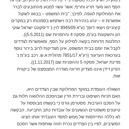
הסף הוא סעד חריג וחריף, אשר עשוי למנוע מהתובעים לברר
את המחלוקת לגופה. לפיכך, "בית המשפט – בבואו לשקול
אפשרות זו – ינהג בזהירות רבה וישתמש בסמכותו רק במקרים
קיצוניים ויוצאי דופן" (ע"א 8945/09 לוין נ' דיסקונט ישראל שוקי
הון והשקעות בע"מ, פסקה 4 וההפניות שם (5.5.2011)).
החלטות הדוחות בקשה לסילוק על הסף, ומאפשרות לצדדים
לקבל את יומם בבית המשפט, אינן מצדיקות לרוב בירור נוסף
בערכאת הערעור (רע"א 7851/17 מרגלית א.ש. רכב בע"מ נ'
מדינת ישראל, פסקה 5 וההפניות שם (1.11.2017)).
הנדון דידן איננו מצדיק חריגה מגדרה המצומצם של ביקורת
זאת.
השאלה העומדת במוקד המחלוקת שבין הצדדים היא,
האם תניות השיפוט וברירת הדין שבהסכם ההלוואה חלות גם
על הסכם הערבות. מסטרמן גורס כי בקשתו מבוססת על
טיעונים משפטיים הנשענים על עובדות כתב התביעה. הבקשה
לא כללה התייחסות של ממש למסד העובדתי אותו הציגו
המשיבים, לפיו בין הצדדים נכרת חוזה שותפות אשר הסכם