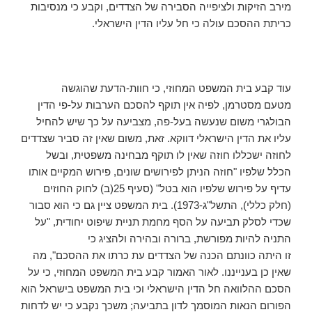
מירב הזיקות ולציפייה הסבירה של הצדדים, וקבע כי מנסיבות
כריתת ההסכם עולה כי חל עליו הדין הישראלי.
עוד קבע בית המשפט המחוזי, כי חוות-הדעת שהוגשה
מטעם מסטרמן, לפיה אין תוקף להסכם הערבות על-פי הדין
הבולגרי משום שנעשה בעל-פה, מצביעה על כך שיש להחיל
עליו את הדין הישראלי דווקא. זאת, משום שאין זה סביר שצדדים
לחוזה ישכללו חוזה שאין לו תוקף מבחינה משפטית, ובשל
הכלל שלפיו "חוזה הניתן לפירושים שונים, פירוש המקיים אותו
עדיף על פירוש שלפיו הוא בטל" (סעיף 25(ב) לחוק החוזים
(חלק כללי), התשל"ג-1973). בית המשפט ציין גם כי הוא סבור
שכדי לסלק תביעה על הסף מחמת תניית שיפוט יחודית, "על
התניה להיות מפורשת, ברורה ובהירה ולהציג כי
זו היתה כוונתם הכנה של הצדדים עת כרתו את ההסכם", מה
שאין כן בענייננו. לאור האמור קבע בית המשפט המחוזי, כי על
הסכם ההלוואה חל הדין הישראלי וכי בית המשפט בישראל הוא
הפורום הנאות המוסמך לדון בתביעה; משכך נקבע כי יש לדחות