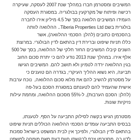
המשיבים ומסטרמן חברו במהלך שנת 2007 לעסקה, שעיקרה
רכישה ופיתוח של מקרקעין בבולגריה. במסגרת העסקה
העמידו המשיבים הלוואה בסך של 4.5 מיליון אירו לחברה
בולגרית בשם Tiberia Properties Ltd.. ההלוואה לוותה
בהסכמים כתובים (להלן: הסכמי ההלוואה), אשר
כללו תניות שיפוט וברירת דין בהתאם לדין הבולגרי. במרוצת
השנים קיבלו המשיבים החזר חלקי של ההלוואה, בסך של 500
אלף אירו. במהלך שנת 2013 נודע להם כי יתרת סכום החוב
בגין ההלוואה ירדה לטמיון ולא תושב להם. המשיבים הגישו
תביעה, היא נשוא ההליך העיקרי, בגדרה הם טוענים כי
על מסטרמן להשיב להם את מלוא סכום ההלוואה, נוכח ערבות
אישית שהעמיד להם לטענתם במסגרת הסכם בעל-פה
(להלן: הסכם הערבות), ל-55% מסכום ההלוואה, ומחמת עילות
נזיקיות שונות.
מסטרמן הגיש בקשה לסילוק התביעה על הסף. לטענתו,
בבסיס התביעה עומדים הסכמי ההלוואה הכוללים תניות שיפוט
בהתאם לדין הבולגרי, ולפיכך אין לבית המשפט בישראל סמכות
לדון בה. מסטרמן צרף לבקשתו חוות דעת מאת מומחה למשפט