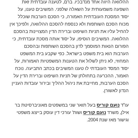
ההלוואה היווה אחד מנדבכיו. ברם, לטענה עובדתית זאת
השפעה משמעותית על השאלה שלפני. המשיבים טענו, על
יסוד המסכת העובדתית האמורה, כי הסכם הערבות שוכלל
מכוח הסכם השותפות ולא כנספח להסכם ההלוואה, ולפיכך אין
להחיל עליו את תניות השיפוט וברירת הדין המצויינות בהסכם
ההלוואה. המשיבים הוסיפו, על יסוד אותה מסכת עובדתית, כי
הפורום הנאות המוסמך לדון בהסכם השותפות ובהסכם
הערבות הוא בית משפט בישראל. כפי שקבע בית המשפט
המחוזי, לא ניתן לשלול את הטענות המשפטיות האמורות, על
יסוד המסד העובדתי לו טענו המשיבים בכתב התביעה. נוכח
האמור, ההכרעה בתחולתן של תניות השיפוט וברירת הדין על
הסכם הערבות, מחייבת את ניהול ההליך ובירור עובדות העניין
הנדון לאשורן.
עו”ד
נועם קוריס
בעל תואר שני במשפטים מאוניברסיטת בר
אילן, משרד
נועם קוריס
ושות’ עורכי דין עוסק בייצוג משפטי
וגישור מאז שנת 2004.