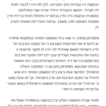
הבקשה היו עובדות כתב התביעה, ולכן לא היה רלבנטי לצרף
לה תצהיר. הנושא העובדתי היחיד שהיה שנוי במחלוקת
במסגרת הבקשה היה הדין בבולגריה ותחולת תניות ברירת הדין
וסמכות השיפוט לפיו, ומשכך, צורפה חוות דעת מומחה לעניין
זה.
מסטרמן מוסיף, כי שגה בית המשפט המחוזי במסקנתו שלפיה
יש להעדיף את הפרשנות הקובעת כי על הסכם הערבות חל
הדין הישראלי משום שאחרת לא יהיה לו תוקף. פרשנות זו
בוחנת את התנהגות הצדדים עובר לכריתת הסכם הערבות
בפרספקטיבה של דיני החוזים הישראלים ובכך היא חוטאת
בהנחת המבוקש. מסטרמן טוען גם כי המסקנה העולה
מהמהלך הפרשני אותו ביצע בית המשפט המחוזי היא שיש
להחיל על הסכם הערבות את הדין הישראלי, אך לא עולה ממנו
כי יש לברר את עניינו במערכת המשפט הישראלית באופן הגובר
על תניית השיפוט הייחודי.
לאחר שבית המשפט העליון עיין בבקשה ובנספחיה ושקל את
נימוקיה, הגיע לכלל מסקנה כי דינה להידחות. סילוק תביעה על