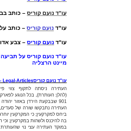
עו"ד נועם קוריס
–
כותב בבי
עו”ד
נועם קוריס
– כותב על
עו"ד
נועם
קוריס
– צבע אדום
עו"ד נועם קוריס על תביעה י
מיינט הרצליה
עו"ד נועם קוריס
 Legal-Articles
העתירה ניסתה לתקוף צווי פינ
(להלן:
העותרת
), בכל הנוגע לפארק
901 שבבקעת הירדן באזור יהודה ושומרון (להלן גם:
העתירה נתבקשו שורה של סעדים, ו
ביחס למקרקעין; כי המקרקעין יוחר
בה להיכנס ולשהות במקרקעין; וכי ה