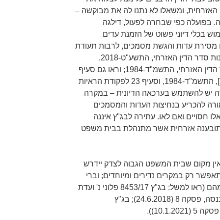
האזרחית, ומשאלו לא נתנו לה את מבוקשה –
. בפועלה כפי שבחרה לפעול, דילגה
 בכלי דיוני פשוט של הזמנת עדים
 מסירת עדות והגשת מסמכים, לרבות תעודת
עובד ציבור, כאמור בתקנה 83 לתקנות סדר הדין האזרחי, התשע"ט-2018,
וקודם-לכן בתקנה 178 לתקנות סדר הדין האזרחי, התשמ"ד-1984; וראו גם סעיף
73 לחוק בתי המשפט [נוסח משולב], התשמ"ד-1984, וסעיף 23 לפקודת הראיות
, התשל"א-1971. בכלי זה יש להשתמש בערכאה הדיונית – במקרה
רה להכריע בנחיצות העדות והמסמכים
לו חסויים ואם לאו. עתירה לבג"ץ איננה
 תובענה אזרחית אשר מתנהלת בבית משפט
 אין מקום שבית המשפט הגבוה לצדק יידרש
תאפשר רק במקרים נדירים ומיוחדים; וברי
הוא, כי המקרה שלפנינו לא נמנה עמהם (ראו למשל: בג"ץ 8453/17 פלוני נ' ועדת
הערר הרפואית על פי תקנות מס הכנסה, פסקה 8 (24.6.2018); בג"ץ