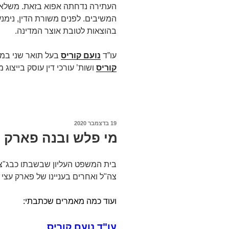
העתירה נדחתה אפוא בזאת. משלא נ
המשיבים. לפנים משורת הדין, נימ
בהוצאות לטובת אוצר המדינה.
עו”ד
נועם קוריס
בעל תואר שני במ
קוריס
ושות’ עורכי דין עוסק בייצוג מש
פורסם
19 בדצמבר 2020
ב
מי פלש ובנה פארק ע
בית המשפט העליון שבשבתו כבג"צ 
צה"ל ואחרים בעניינו של פארק עצי 
ועוד כמה מאמרים שכתבתי:
עו"ד נועם קוריס