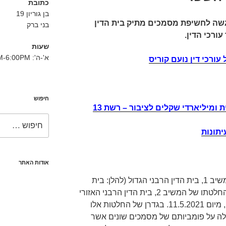
כתובת
בן גוריון 19
גשה לחשיפת מסמכים מתיק בית הדין
בני ברק
ורכי הדין.
שעות
א'-ה': 8:30AM-6:00PM
ורכי דין נועם קוריס
חיפוש
ת ומיליארדי שקלים לציבור – רשת 13
חפש:
יתונות
אודות האתר
העתירה תוקפת את החלטתו של המשיב 1, בית הדין הרבני הגדול (להלן: בית
הדין הגדול), מיום 27.5.2021, ואת החלטתו של המשיב 2, בית הדין הרבני האזורי
פתח-תקווה (להלן: בית הדין האזורי), מיום 11.5.2021. בגדרן של החלטות אלו
 על פומביותם של מסמכים שונים אשר