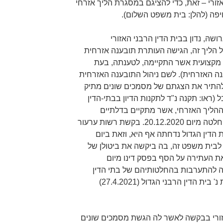
זורי – זאת, כדי להציגם במסגרת הליך אזרחי
ה (להלן: בית משפט השלום).
נם של העותרת ושל המשיב 3, גרושהּ, נדון בבית הדין הרבני האזורי
ול הליך זה, הגישה העותרת תובענה אזרחית
ת מקצועית אשר התקיימה, לטענתה, בעת
ענה האזרחית). לשם ניהול התובענה האזרחית
להתיר את הצגתם של מסמכים שונים מתיק
 (ראו: תקנה נ"ד לתקנות הדיון בבתי-הדין
ההליך האזרחי, אשר מתקיים בדלתיים
סגורות. בקשת העותרת נדחתה בהחלטה מיום 20.12.2020. בקשת רשות ערעור
הדין הגדול נדחתה אף היא, וזאת ביום
עתירה לבית משפט זה, בה ביקשה את ביטולן של
 העתירה על הסף בפסק דינו מיום
דר עילה להתערבות בהחלטותיהם של בתי הדין
הרבניים (ראו: בג"ץ 2855/21 פלונית נ' בית הדין הרבני הגדול (27.4.2021)
זורי בבקשה לאשר לה הגשת מסמכים שונים