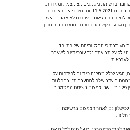
דובר ברשימת מסמכים מצומצמת ומוגדרת.
בית הדין האזורי דחה על הסף בקשה זו ביום 11.5.2021, והבהיר כי אם העותרת
ל לחייבהּ בהוצאות. העותרת לא אמרה נואש
ן הגדול. בקשה זו נדחתה בהחלטת בית הדין
ת העותרת כי החלטותיהם של בתי הדין
גולל על תביעתה נגד עורכי דינה לשעבר,
לערכאות.
, הגיע לכלל מסקנה כי דינה להידחות על
 מחמת היעדר עילה להתערבותנו בהחלטת
ין פלונית – שכן צמצום רשימת המסמכים
נה לכישלון גם לאחר הצמצום ברשימת
חלופי.
וב לבתי הדין הרבניים על מנת לצלוח את