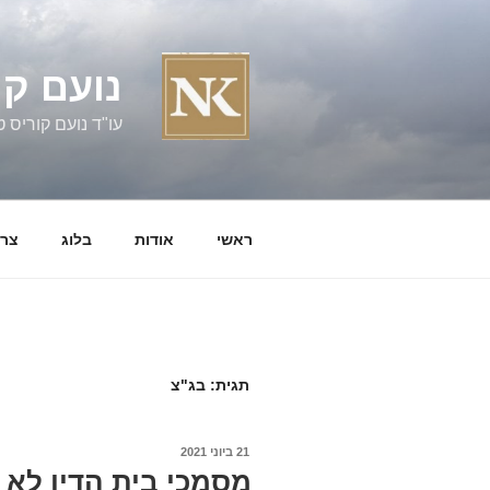
ילוג
תוכן
נועם קו
עו"ד נועם קוריס טל' 060058
ראשי
אודות
בלוג
צרו
תגית:
בג"צ
פורסם
21 ביוני 2021
ב
מסמכי בית הדין לא 