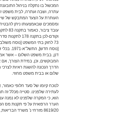
המכשול בו נתקלה בניהול התובענה 
עתרה, ושבה ועתרה, לבית משפט זה
העותרת על הצעד המתבקש של שימוש
ומסמכים שבאמצעותו ניתן להבטיח
[נוסח חדש]
דנן, בבית משפט השלום – אשר אמו
המבוקשים, וכן, במידת הצורך, אם א
הדרך הנכונה להשגת ראיות לצרכי
שלום או בבית משפט מחוזי.
לנוכח קיומו של סעד חלופי כאמור,
לעתירה שלפנינו. סטייה מכלל זה ת
8619/20 מזרחי נ' משרד הבריאות, פסקה 5 (10.1.2021)).