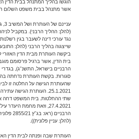
הוגשו בהליך המתנהל בבית הדין הא
אשר מתנהל בבית משפט השלום חיפ
עניי
(להלן: ההליך הרבני). במקביל לניה
נגד עורכי דינה לשעבר בגין רשלנו
שייצגוה בהליך הרבני (להלן: התוב
ביקשה העותרת מבית הדין האזורי 
בית הדין, אשר ברגיל פרסומם מוגבל
הרבניים בישראל, התשנ"ג), בגדרי 
שהעותרת הגישה על החלטה זו לבית 
25.1.2021. העותרת הגישה 
שתי ההחלטות. בית המשפט דחה את
27.4.2021, וזאת מחמת היע
(להלן: עניין פלונית)).
העותרת שבה ופנתה לבית הדין הא