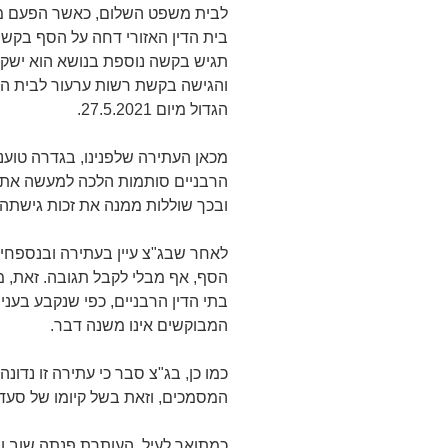
לבית משפט השלום, כאשר הפעם מ
תגיש בקשה נוספת בנושא הוא ישקו
והגישה בקשת רשות ערעור לבית הדי
הגדול מיום 27.5.2021.
מכאן העתירה שלפנינו, בגדרה טוענ
הרבניים סותמות הלכה למעשה את ה
ובכך שוללות ממנה את זכות גישתה 
לאחר שבג"צ עיין בעתירה ובנספחיה
הסף, אף מבלי לקבל תגובה. זאת,
בתי הדין הרבניים, כפי שנקבע בעני
המבוקשים אינו משנה דבר.
כמו כן, בג"צ סבר כי עתירה זו נדו
המסמכים, וזאת בשל קיומו של סעד 
כמתואר לעיל, העותרת פנתה שוב וש