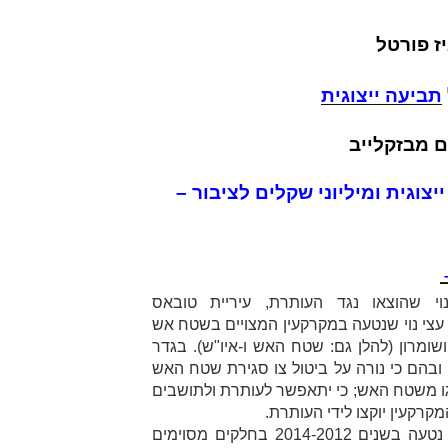
ז פורטל
תביעה
ייצוגית
 מבזקלייב
יצוגית ומיליוני שקלים לציבור –
–
וי שהוצאו נגד העותרת, עיריית טובאס
 עצי נוי שנטעה במקרקעין המצויים בשטח אש
שטח האש
ו-
איו"ש
). בגדר
בהם כי נורה על ביטול צו סגירת שטח האש
גו משטח האש; כי יתאפשר לעותרת ולתושבים
מקרקעין יוקצו לידי העותרת.
במוקד העתירה עצי נוי שהעותרת נטעה בשנים 2014-2012 בחלקים מסוימים