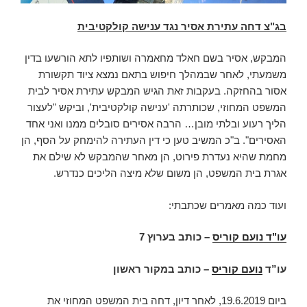
בג"צ דחה עתירת אסיר נגד ענישה קולקטיבית
המבקש, אסיר בשם חאלד מחאמרה ושותפיו לתא הורשעו בדין
משמעתי, לאחר שבמהלך חיפוש בתאם נמצא ציוד תקשורת
אסור בהחזקה. בעקבות זאת הגיש המבקש עתירת אסיר לבית
המשפט המחוזי, שכותרתה 'ענישה קולקטיבית', וביקש "לעצור
הליך רעוע ובלתי מובן… הרבה אסירים סובלים ממנו ואני אחד
האסירים". ב"כ המשיב טען כי דין העתירה להימחק על הסף, הן
מחמת שהיא נעדרת פירוט, הן מאחר שהמבקש לא שילם את
אגרת בית המשפט, הן משום שלא מיצה הליכים כנדרש.
ועוד כמה מאמרים שכתבתי:
עו"ד נועם קוריס
–
כותב בערוץ 7
עו”ד
נועם קוריס
– כותב במקור ראשון
ביום 19.6.2019, לאחר דיון, דחה בית המשפט המחוזי את