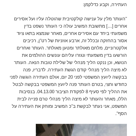
העתירה, וקבע כדלקמן:
"העותר מלין על ענישה קולקטיבית שהוטלה עליו ועל אסירים
אחרים […] מתשובת המשיב עולה כי העותר נשפט בדין
משמעתי ביחד עם אסירים אחרים, מאחר שנמצא בתאו ציוד
אסור בהחזקה ובכלל זה, ארבע אוזניות של רט"ן, רכיבים
אלקטרוניים, מלחם מאולתר ומטען מאולתר. העותר ואחרים
הורשעו בדין משמעתי ונגזרו עליהם עונשים ההולמים את
הנושא, וכן ננקט הליך מנהלי של שלילת טובות הנאה. העותר
לא מיצה הליך מנהלי קודם הגשת העתירה. לדבריו, פנה
בבקשה ליועץ המשפטי לפני 20 יום, אולם העתירה הוגשה לפני
כחודש וחצי, בטרם העותר פנה ליועץ המשפטי בבקשה לבטל
את ההליך לפי סעיף 8 לפקודת הציבור 04.13.00. בנסיבות
הללו, מאחר והעותר לא מיצה הליך מנהלי טרם פנייה לבית
המשפט, אני נעתר לבקשת ב"כ המשיב ומוחק את העתירה על
הסף".