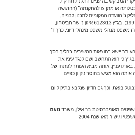
קרי
המבוקש בה עניינו התקנת תחיקת
בטלותה או מתן צו להתקנתה" (ההדגשה
. כן השוו: בג"ץ 4381/97 מייזליק נ' הוועדה המקומית לתכנון לבנייה,
פתח-תקווה, פ"ד נא(5) 385, 395 (1997); בג"ץ 6123/13 איזון נ' שר הביטחון,
; דפנה ברק-ארז משפט מנהלי משפט מינהלי דיוני, כרך ד'
העותר יישא בהוצאות המשיבים בהליך בסך
בע בג"ץ כי הוא התחשב ושם לנגד עיניו את
באותו עניין, אותה מביא העותר לפתחו של
 אותה הוא מגיש בחוסר ניקיון כפיים.
ביניים שניתן ביום 25.4.2019 מבוטל בזאת, וכך גם הדיון שנקבע בתיק ליום
שפטים מאוניברסיטת בר אילן, משרד
נועם
פטי וגישור מאז שנת 2004.