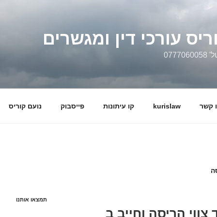
ריס עורכי דין ומגשרים
0777
 קשר
kurislaw
קו עיתונות
פייסבוק
נועם קוריס
ה
תמצאו אותנו
צווי הריסה וחייב ב