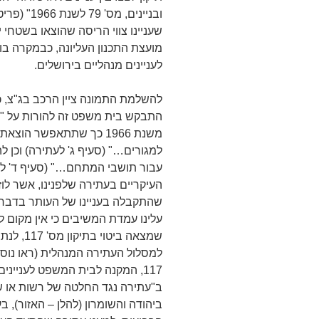
שעניינו צווי הריסה שהוצאו בשטחי 
מועצת התכנון העליונה, כבמקרה ב
לעניינים מנהליים בירושלים.
להשלמת התמונה ציין הרכב בג"צ, כי
התבקש בית משפט זה להורות על "תיקו
משנת 1966 כך שתתאפשר ה
למגורים…" (סעיף ג' לעתירה) וכן ל
עבור תושבי המתחם…" (סעיף ד' לע
העיקריים בעתירה שלפנינו, אשר לו
שהתקבלה בעניינו של העותר בדבר 
עלינו עמדת המשיבים כי אין מקום ל
שמצאה בי
117, המקנה לבית המשפט לענייני
ב"עתירה נגד החלטה של רשות או ש
ביהודה והשומרון (להלן – האזור), ב