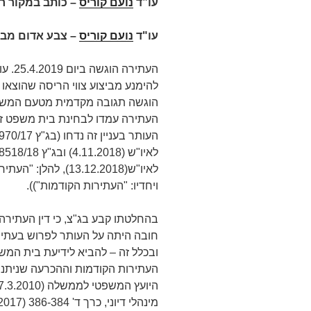
עו”ד
נועם קוריס
– כותב במקור ר
עו"ד
נועם קוריס
– צבע אדום מבז
העתיר
הוגשה תגובה מקדמית מטעם המשיב
העתירה עמדו לבחינת בית משפט זה
לאיו"ש(13.12.2018)
ויחדיו: "העתירות הקודמות")).
בהחלטתו קבע בג"צ, כי דין העתירה 
חובה היתה על העותר לפרוש בעתירת
ובכלל זה – להביא לידיעת בית המש