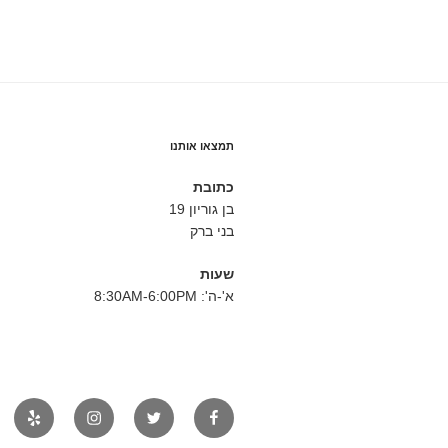
תמצאו אותנו
כתובת
בן גוריון 19
בני ברק
שעות
א'-ה': 8:30AM-6:00PM
פייסבוק
טוויטר
אינסטגרם
יאלפ