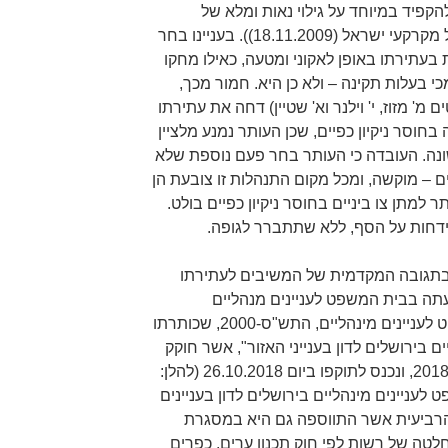
הקפיד במיוחד על גילוי נאות ומלא של
העובדות (בג"ץ 893/09 צור נ' מינהל מקרקעי ישראל (18.11.2009)). בעניינו בחר
בעתירתו באופן לאקוני ומטעה, כאילו מחקו
 בעלות תקינה – ולא כן היא. חמור מכך,
' מזוז, י' וילנר וא' שטיין) דחה את עתירתו
חוסר ניקיון כפיים, שכן העותר נמנע מלציין
נה. העובדה כי העותר בחר פעם נוספת שלא
ם – מוקשה, ומכל מקום התנהלות זו צובעת הן
למתן צו ביניים בחוסר ניקיון כפיים בולט.
דחות על הסף, ללא שתתברר לגופה.
 בתגובה המקדמית של המשיבים לעתירתו
 עתה בבית המשפט לעניינים מנהליים
בירושלים. סעיף 5א לחוק בתי משפט לעניינים מינהליים, התש"ס-2000, שכותרתו
 בירושלים לדון בענייני האזור", אשר חוקק
במסגרת תיקון מס' 117, התשע"ח-2018, ונכנס לתוקפו ביום 26.10.2018 (להלן:
 המשפט לעניינים מינהליים בירושלים לדון בעניינים
הרביעית אשר התווספה גם היא במסגרת
לולה "החלטה של רשות לפי חוק תכנון ערים, כפרים