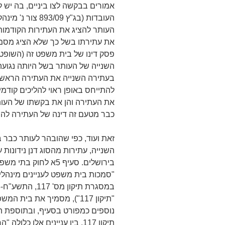
אמורים בבקשה לצו ביניים, בה יש ל
העותר להציג את העתירות הקודמות 
את עתירתו בשל כך שלא הציג מסמכי
פסק דינו של בית משפט זה (השופטים מ
השנייה של העותר בשל היותה נגועה ב
בעתירה השנייה את העתירה הראשו
להתייחס באופן ראוי להליכים קודמי
את העתירה והן את בקשתו של העותר 
כבר מטעם זה דינה של העתירה להי
זאת ועוד, כפי שהובהר לעותר כבר
השנייה, עתירות מהסוג דנן נידונות
"סמכות בית משפט לעניינים מינהליים
"תיקון 117"), מסמיך את בית
נוספים כמפורט בסעיף, ובתוספת 
תיקון 117. בין עניינים אלו כ