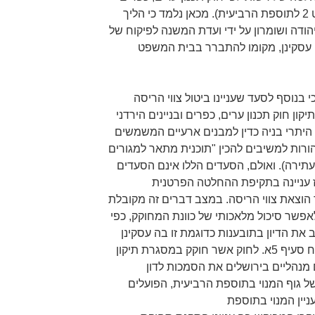
ובניינים, מס' 79 לשנת 1966" (פריט 2 לתוספת הרביעית). מכאן נלמד כי הליך
יהודה ושומרון על ידי ועדת המשנה לפיקוח של
ו עסקינן, מקומו להתברר בבית המשפט
 בנוסף לסעד שעניינו ביטול צווי הריסה
ן חוק תכנון ערים, כפרים ובניינים הירדני
וצאת היתרי בניה כדין למבנים ארעיים המשמשים
הורות למשיבים להכין "תוכנית מתאר למגורים
תירה). ואולם, הסעדים הללו אינם הסעדים
ז עניינה בתקיפת ההחלטה הפרטנית
הוצאת צווי הריסה. במצב דברים זה מקובלת
אפשר סיכול מלאכותי של כוונת המחוקק, כפי
טוי בתיקון מס' 117, לנתב את הדיון בתובענות כדוגמת זו בה עסקינן
למסלול העתירה המנהלית (ראו נוסח סעיף 5א. לחוק אשר חוקק במסגרת תיקון
ם מנהליים בירושלים את הסמכות לדון
ל גוף המנוי בתוספת הרביעית, הפועלים
עניין המנוי בתוספת