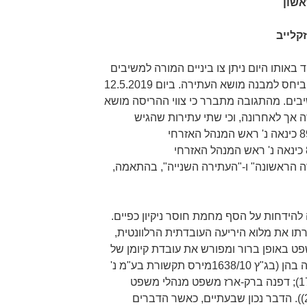
אשון
קלייב
ה הוגשה ביום 25.4.2019. עוד באותו היום ניתן צו ביניים המורה למשיבים
להימנע מביצוע צווי הריסה שהוצאו ביחס למבנה מושא העתירה. ביום 12.5.2019
ים. מהתגובה מתברר כי צווי ההריסה מושא
 אך לאחרונה, וכי שתי עתירות שהגיש
העותר בעניין זה נדחו (בג"ץ 8970/17 כינאה נ' ראש המנהל האזרחי
לאיו"ש (4.11.2018) ובג"ץ 8518/18 כינאה נ' ראש המנהל האזרחי
, להלן: "העתירה הראשונה" ו-"העתירה השנייה", בהתאמה,
להידחות על הסף מחמת חוסר ניקיון כפיים.
ו את מלוא היריעה העובדתית הרלוונטית,
פט באופן ברור ומפורש את עובדת קיומן של
העתירות הקודמות וההכרעה שניתנה בהן (בג"ץ 1638/10מירס תקשורת בע"מ נ'
היועץ המשפטי לממשלה (17.3.2010); דפנה ברק-ארז משפט מנהלי משפט
מינהלי דיוני, כרך ד' 386-384 (2017)). הדבר נכון שבעתיים, כאשר הדברים