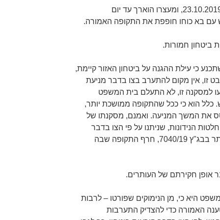
העותר בבג"ץ 7044/19 נעצר ביום 23.10.2019, ומעצרו הוארך עד יום
 ביטחון חמורות.
כנע כי עילת ההגנה על ביטחון האזור קיימת,
ט זו, אין מקום להתערב בצו בדבר מניעת
ו למסקנה זו, לא התעלם בית המשפט
 כלל הוא כי ככל שהתקופה ממושכת יותר,
סס את המשך המניעה. ואמנם, מסקנתו של
ות הנידונות, שניתנו על פי הצו בדבר
הוראות ביטחון, תקפה גם לגבי העותר בבג"ץ 7040/19, חרף התקופה שבה
 אופן חקירתם של העותרים.
שפט היא כי, מן הנימוקים שפורטו – לרבות
טענה האמורה כדי להצדיק התערבות