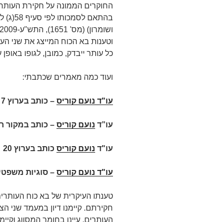
החוקרים הממונה על חקירת העותרים
בהתאם ל
וטענות בא הכוח המייצג את שני העות
כל עותר ייבדק, כמובן, לגופו באופן 
ועוד כמה מאמרים שכתבתי:
עו"ד נועם קוריס
–
כותב בערוץ 7 על
עו”ד
נועם קוריס
– כותב במקור ר
עו"ד
נועם קוריס
כותב בערוץ 20
עו"ד נועם קוריס
– סוגיות משפטיו
טענתו העיקרית של בא כוח העותרי
חקירתם. קיימנו דיון במעמד שני ה
העותרים, עיינו בחומר המסווג וקיי