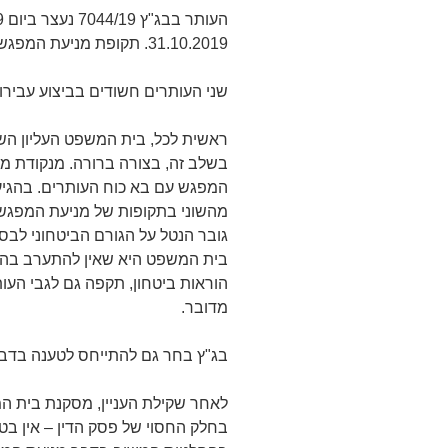
31.10.2019. תקופת מניעת המפגש עם בא כוחו חופפת את התקופה האמורה.
שני העותרים חשודים בביצוע עבירות
ראשית לכל, בית המשפט העליון השת
בשלב זה, בצורה ברורה. מנקודת מב
המפגש עם בא כוח העותרים. בהגיע
מהשוני בתקופות של מניעת המפגש.
גובר הנטל על הגורם הביטחוני לב
בית המשפט היא שאין להתערב בהחלט
מדובר.
בג"ץ בחר גם להתייחס לטענה בדבר
לאחר שקילת העניין, מסקנת בית המ
בחלק החסוי של פסק הדין – אין ב