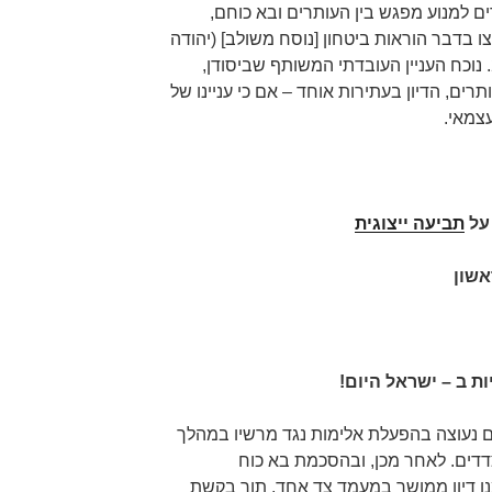
 למנוע מפגש בין העותרים ובא כוחם,
סמכותו לפי סעיף 58(ג) לצו בדבר הוראות ביטחון [נוסח משולב] (יהודה
ושומרון) (מס' 1651), התש"ע-2009. נוכח העניין העובדתי המשותף שביסודן,
רים, הדיון בעתירות אוחד – אם כי עניינו של
עצמאי.
תביעה ייצוגית
אשון
ת ב – ישראל היום!
ם נעוצה בהפעלת אלימות נגד מרשיו במהלך
צדדים. לאחר מכן, ובהסכמת בא כוח
מנו דיון ממושך במעמד צד אחד, תוך בקשת