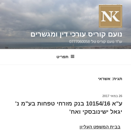
ילוג
תוכן
נועם קוריס עורכי דין ומגשרים
עו"ד נועם קוריס טל' 0777060058
תפריט
תגית:
אשראי
פורסם
26 במאי 2017
ב
ע"א 10154/16 בנק מזרחי טפחות בע"מ נ'
יגאל ישינובסקי ואח'
בבית המשפט העליון