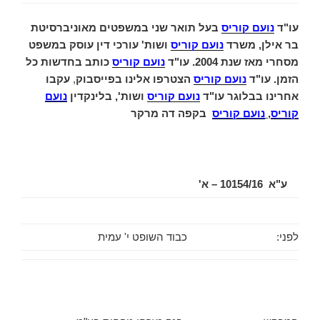
עו"ד
נועם קוריס
בעל תואר שני במשפטים מאוניברסיטת
בר אילן, משרד
נועם קוריס
ושות' עורכי דין עוסק במשפט
מסחרי מאז שנת 2004. עו"ד
נועם קוריס
כותב בחדשות כל
הזמן. עו"ד
נועם קוריס
הצטרפו אלינו בפייסבוק
,
עקבו
אחרינו בבלוגר עו"ד
נועם קוריס
ושות',
בלינקדין
נועם
קוריס
,
נועם קוריס
בקפה דה מרקר
ע"א 10154/16 – א'
לפני:
כבוד השופט י' עמית