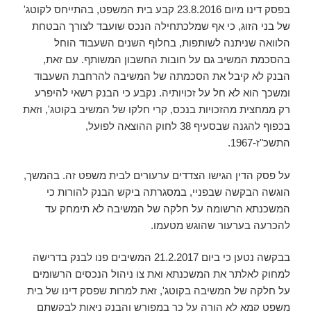
בפסק דינו מיום 23.8.2016 קבע בית המשפט, בהתייחס לקוטג'
של בני הזוג, כי אף שמלכתחילה הנכס שועבד לצורך הבטחת
הלוואה שניתנה לשותפות, בחלוף השנים השעבוד הוחל
בהסכמת המשיב גם על חובות החשבון המשותף. עם זאת,
הבנק לא קיבל את הסכמתה של המשיבה להרחבת השעבוד
ומשכך הוא לא חל על זכויותיה. נקבע כי הבנק רשאי להיפרע
רק ממחצית מהזכויות בנכס, קרי חלקו של המשיב בקוטג', וזאת
בכפוף להגנה שבסעיף 38 לחוק ההוצאה לפועל,
התשכ"ז-1967.
על פסק הדין הגישו הצדדים ערעורים לבית משפט זה. בהמשך,
הוגשה הבקשה שבפניי, במסגרתה ביקש הבנק להורות כי
המשכנתא הרשומה על חלקה של המשיבה לא תימחק עד
להכרעה בערעור שהוגש מטעמו.
בבקשה נטען כי ביום 21.2.2017 המשיבים פנו לבנק בדרישה
למחוק לאלתר את המשכנתא ואת צו ניהול הנכסים הרשומים
על חלקה של המשיבה בקוטג', זאת למרות שפסק דינו של בית
משפט קמא לא הורה על כך במפורש והבנק ניאות לבקשתם