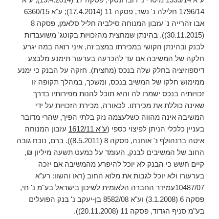
1796/14 חלילה נ' נשר, פסקה 11 (17.4.2014); ע"א 6360/15
אבו זהרייה נ' עזבון המנוחה סילביה חליל סלאמן, פסקה 8
(30.11.2015)). בהינתן שמחצית מהזכויות בקוטג' משועבדות
לבנק ובהינתן הקושי במכירתו במצב זה, איני רואה במה יגרע
חלקה של המשיבה אם עד להכרעה בערעור תימנע מלבצע
דיספוזיציה בחלק שלה בנכס (מחצית). חזקה על הבנק כי ימנע
ממימוש חלקו של המשיב בנכס, ומשכך, במהלך תקופה זו
זכויותיה בנכס ישמרו לה והיא תוכל להנות מפירותיו בדרך
שאינה כוללת את מכירתו. לכאורה, מכירת הזכויות על ידי
המשיבה אינה מהווה כשלעצמה נזק בלתי הפיך, שהרי מדובר
בעניין כלכלי הניתן לפיצוי כספי (
ע"א 1612/11
עזבון המנוחה
איטה ברנהולף נ' אוחנה, פסקה 8 (8.5.2011)). ברם, נוכח גובה
החוב של המשיבים לבנק, העומד על כמעט תשעה מיליון ₪,
קיים חשש כי הבנק לא יוכל להיפרע מהמשיבה אם יזכה
בערעורו ולא יוכל לגבות את מלוא החוב (ראו והשוו: רע"א
10487/07עמידר החברה הלאומית לשיכון בישראל בע"מ נ' חי,
פסקה 6 (3.1.2008) וע"א 8582/08 בן-יעקב נ' בנק הפועלים
בע"מ סניף הגדוד, פסקה 11 (20.11.2008)).