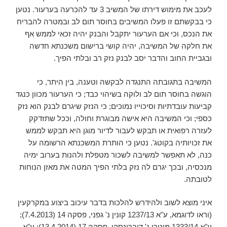
לעכב את מימוש דירתו של המשיב 3 עד להכרעה בערעור. נטען
כי בבקשתם זו פעלו המשיבים בחוסר תום לב ובמטרה להבריח
את הנכס, וכי אם הערעור יתקבל והבנק יהיה זכאי לממש אף
את חלקה של המשיבה, יהיה קושי ברישום משכנתא חדשה
ובגביית החוב והדבר יסב לבנק נזק רב ובלתי הפיך.
המשיבה בתגובתה התנגדה לבקשה וטענה, בין היתר, כי
הוגשה בחוסר תום לב ולוקה בשיהוי כבד; כי הערעור מכוון כנגד
קביעות עובדתיות וסיכוייו נמוכים; כי הנזק שיגרם לבנק הוא נזק
כספי; וכי המשיבה היא אישה מבוגרת וחולה, וככל שתזדקק
לעזרה רפואית או תבקש לעבור לדיור מוגן היא תבקש לממש
את זכויותיה בקוטג'. נטען כי הותרת המשכנתא הרשומה על
כנה, לא תאפשר למשיבה לשכור מטפלת ולהנות בערוב ימיה
מנכסיה, ובכך יגרם לה נזק בלתי הפיך המטה את מאזן הנוחות
לטובתה.
איני מוצא לשוב ולהידרש להלכות בדבר עיכוב ביצוע במקרקעין
(וראו לדוגמא, ע"א 1237/13 קונין נ' גפני, פסקה 14 (7.4.2013);
ע"א 1333/14 מיטרי נ' דוברונסקי, פסקה 17 (‏13.4.2014); ע"א