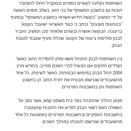
השותפות נקלעה לקשיים כספיים ובמקביל החלו להצטבר
חובות גם בחשבון המשותף של בני הזוג. בשלב מסוים הוגשה
על ידי המשיב "בקשת חידוש אשראי בחשבון המשותף" ובסעיף
"בטחונות מוצעים" נכתב כי כנגד האשראי ישועבד הקוטג'
ברעננה. הבקשה אושרה ובשנים שלאחר מכן המשיב העביר
לבנק פוליסות ביטוח של הקוטג' שכללו סעיף שעבוד לטובת
הבנק.
בין השותפות לבנק התנהל משא ומתן להסדרת החוב כאשר
הצדדים חלוקים אם הבשיל לכדי הסכם מחייב. בחודש מרץ
2004 החל הבנק במימוש הבטוחות, כאשר לשיטתו, כל אחד
מהשעבודים שנרשמו מבטיח את יתרת החוב הן בחשבון
השותפות והן בחשבונות הפרטיים.
מכאן ההליך שהתנהל בפני בית משפט קמא, אשר נסב על
השאלה האם רשאי הבנק לפרוע את החובות שהצטברו
בחשבונות העסקיים ובחשבונות הפרטיים באמצעות כל אחד
מהשעבודים שנרשמו לטובתו במהלך השנים.