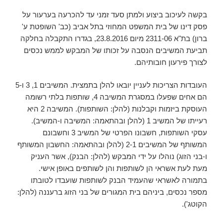
בקשה לעיכוב ביצוע ולמתן סעד זמני עד להכרעה בערעור על
פסק דינו של בית המשפט המחוזי בתל אביב (כב' השופטת ע'
ברון) בת"א 2311-06 מיום 23.8.2016, בגדרו התקבלה בחלקה
תביעת המשיבים הנסבה על זכותו של המבקש לממש נכסים
לצורך פירעון חובותיהם.
העובדות הצריכות לעניין יובאו להלן בתמצית. המשיבים 1, 3 ו-5
הם אחים שפעלו במסגרת המשיבה 4, שותפות בלתי רשומה
העוסקת ביזמות וקבלנות (להלן: השותפות). המשיבה 2 היא
רעייתו של המשיב 1 (להלן ובהתאמה: המשיבה ו-המשיב).
עסקי השותפות, חשבונו הפרטי של המשיב 3 וחשבונם
המשותף של המשיבים 2-1 (להלן ובהתאמה: החשבון המשותף
ו-בני הזוג) נוהלו על ידי המבקש (להלן: הבנק), אשר העניק
מעת לעת אשראי הן לשותפות והן לשותפים באופן אישי.
בתמורה לאשראי שהעמיד הבנק לשותפות שועבדו לטובתו
מספר נכסים, ביניהם בית המגורים של בני הזוג ברעננה (להלן:
הקוטג').