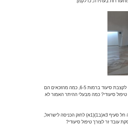
תעוררות בעתירה, כדלקמן:
(א) מתוך כל אחת מקבוצות הזכאים לקצבת סיעוד ברמות 6-5, כמה מהזכאים הם
טיפול סיעודי? כמה מבעלי ההיתר האמור לא
(ב) כמה מטופלים, מהקבוצה שעליה חל סעיף 3א(ב1)(1א) לחוק הכניסה לישראל,