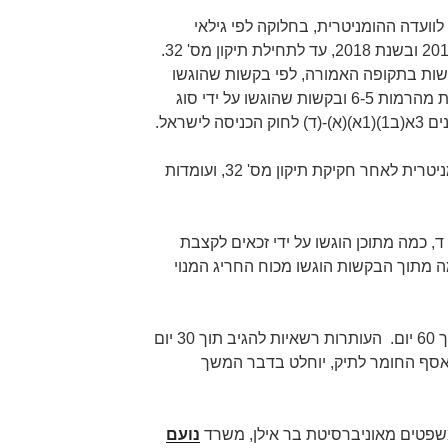
וועדה ההומניטרית, בחלוקה לפי גילאי
הפונים, בכל אחת מהשנים 2017-2015 ובשנת 2018, עד לתחילת תיקון מס' 32.
שות בתקופה האמורה, לפי בקשות שהוגשו
על ידי זכאים לקצבת סיעוד בכל אחת מהרמות 6-5 ובקשות שהוגשו על ידי סוג
ישראל.
(ד) כמה בקשות הוגשו לוועדה ההומניטרית לאחר חקיקת תיקון מס' 32, ועומדות
, כמה מתוכן הוגשו על ידי זכאים לקצבת
כל אחת מהרמות 5 ו-6? כמה מתוך הבקשות הוגשו מכוח החריג המנוי
נקבע גןם, שהודעת העדכון תוגש תוך 60 יום. העותרות רשאיות להגיב תוך 30 יום
אסף החומר לתיק, יוחלט בדבר המשך
שפטים מאוניברסיטת בר אילן, משרד
נועם