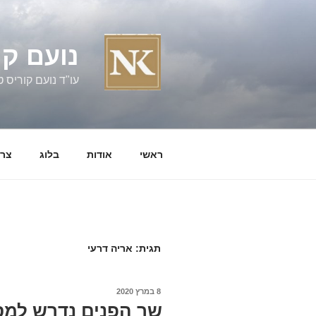
ילוג
תוכן
נועם קו
עו"ד נועם קוריס טל' 060058
ראשי
אודות
בלוג
צרו
תגית:
אריה דרעי
פורסם
8 במרץ 2020
ב
שר הפנים נדרש למס