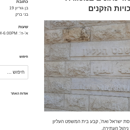
כתובת
ויות הזקנים
בן גוריון 19
בני ברק
שעות
א'-ה': 8:30AM-6:00PM
חיפוש
חפש:
אודות האתר
נסת ישראל ואח', קבע בית המשפט העליון
ניהול העתירה.