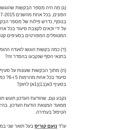
(ג) מה היה מספר הבקשות שהוגשו ל
בנוסף, נדרש פילוח של מספר הבק
המטופלים המפורטים בסעיפים קטנים 3א(ב1)(1א)(א)-(ד) לחוק הכניסה ל
בתנאי הסף שנקבעו בהסדר זה?
(ה) מתוך הבקשות שעונות על סעיף ד
סיעוד ב
בסעיף 3א(ב1)(1א) לחוק?
ממועד המצאת הודעת העדכון. בהי
הטיפול בעתירה.
עו”ד
נועם קוריס
בעל תואר שני במ