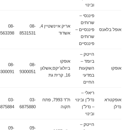
ובינוי
פיננסי –
שרותים
אריק איינשטיין 4,
08-
08-
אופל בלאנס
פיננסיים –
אשדוד
8531531
8563398
שרותים
פיננסיים
הייטק –
ביומד –
אופקו
08-
08-
אופקו
השקעות
ביולוג'יקס,אשלגן
9300091
9300051
במדעי
16, קרית גת
החיים
ריאלי –
אופקטרא
נדל"ן ובינוי
ת"ד 7993, פתח
03-
03-
נדלן
– נדל"ן
תקוה
6875880
6875884
ובינוי
הייטק –
09-
09-