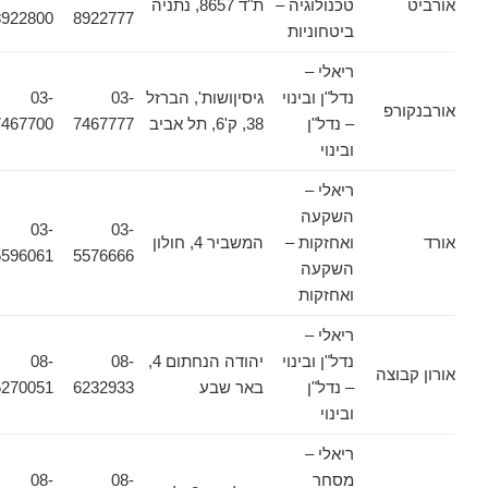
אורביט
טכנולוגיה –
ת"ד 8657, נתניה
8922800
8922777
ביטחוניות
ריאלי –
נדל"ן ובינוי
גיסיןושות', הברזל
03-
03-
אורבנקורפ
– נדל"ן
38, ק'6, תל אביב
7467777
7467700
ובינוי
ריאלי –
השקעה
03-
03-
אורד
ואחזקות –
המשביר 4, חולון
5596061
5576666
השקעה
ואחזקות
ריאלי –
נדל"ן ובינוי
יהודה הנחתום 4,
08-
08-
אורון קבוצה
– נדל"ן
באר שבע
6232933
6270051
ובינוי
ריאלי –
מסחר
08-
08-