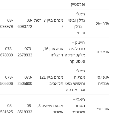
ופלסטיק
ריאלי –
נדל"ן ובינוי
מנחם בגין 7, רמת
03-
03-
אדרי-אל
– נדל"ן
גן
6090772
6093979
ובינוי
הייטק –
טכנולוגיה –
אבא אבן 16,
073-
073-
או.אר.טי.
אלקטרוניקה
הרצליה
2678933
2678939
ואופטיקה
ריאלי –
או.פי.סי
אנרגיה
מנחם בגין 121,
073-
073-
אנרגיה
וחיפושי נפט
תל אביב
2505600
2505606
וגז – אנרגיה
ריאלי –
מסחר
מבוא הימאים 3,
08-
08-
אוברסיז
ושרותים –
אשדוד
8518333
8531625