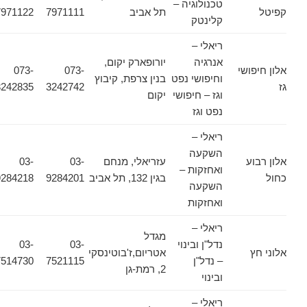
טכנולוגיה –
קפיטל
תל אביב
7971111
7971122
קלינטק
ריאלי –
אנרגיה
יורופארק יקום,
אלון חיפושי
073-
073-
וחיפושי נפט
בנין צרפת, קיבוץ
גז
3242742
3242835
וגז – חיפושי
יקום
נפט וגז
ריאלי –
השקעה
אלון רבוע
עזריאלי, מנחם
03-
03-
ואחזקות –
כחול
בגין 132, תל אביב
9284201
9284218
השקעה
ואחזקות
ריאלי –
מגדל
נדל"ן ובינוי
03-
03-
אלוני חץ
אטריום,ז'בוטינסקי
– נדל"ן
7521115
7514730
2, רמת-גן
ובינוי
ריאלי –