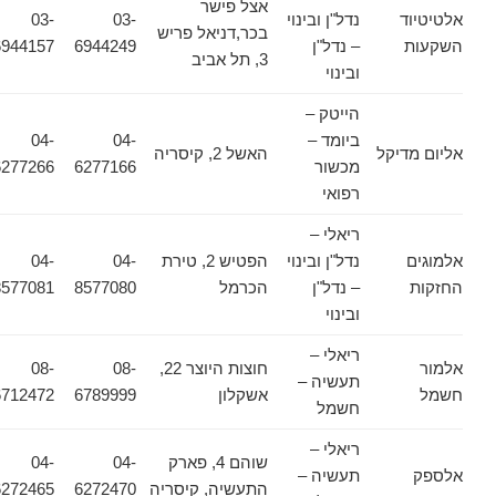
אצל פישר
אלטיטיוד
נדל"ן ובינוי
03-
03-
בכר,דניאל פריש
השקעות
– נדל"ן
6944249
6944157
3, תל אביב
ובינוי
הייטק –
ביומד –
04-
04-
אליום מדיקל
האשל 2, קיסריה
מכשור
6277166
6277266
רפואי
ריאלי –
אלמוגים
נדל"ן ובינוי
הפטיש 2, טירת
04-
04-
החזקות
– נדל"ן
הכרמל
8577080
8577081
ובינוי
ריאלי –
אלמור
חוצות היוצר 22,
08-
08-
תעשיה –
חשמל
אשקלון
6789999
6712472
חשמל
ריאלי –
שוהם 4, פארק
04-
04-
אלספק
תעשיה –
התעשיה, קיסריה
6272470
6272465