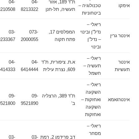
ת"ד 189, אזור
04-
04-
אימקו
טכנולוגיה –
תעשיה, תל-חנן
8213322
8210508
ביטחוניות
ריאלי –
נדל"ן ובינוי
המפלסים 17,
073-
03-
אינטר גרין
– נדל"ן
פתח תקוה
2000055
9233367
ובינוי
ריאלי –
אינטר
א.ת. ציפורית, ת"ד
04-
04-
תעשיה –
תעשיות
609, נצרת עילית
6414444
6414333
חשמל
ריאלי –
השקעה
ת"ד 389, הרצליה
09-
09-
אינטרגאמא
ואחזקות –
ב'
9521890
9521800
השקעה
ואחזקות
ריאלי –
מסחר
דב פרידמן 2, רמת
03-
03-