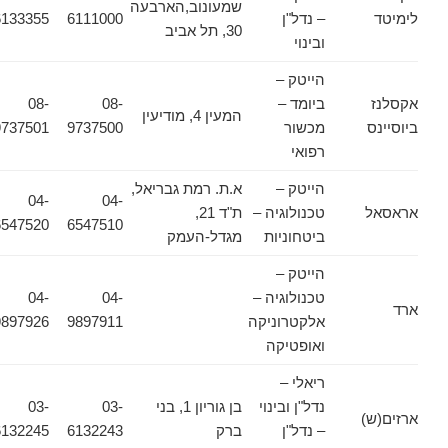
שמעונוב,הארבעה
לימיטד
– נדל"ן
6111000
6133355
30, תל אביב
ובינוי
הייטק –
אקסלנז
ביומד –
08-
08-
המעין 4, מודיעין
ביוסיינס
מכשור
9737500
9737501
רפואי
הייטק –
א.ת. רמת גבריאל,
04-
04-
אראסאל
טכנולוגיה –
ת"ד 21,
6547520
6547510
ביטחוניות
מגדל-העמק
הייטק –
טכנולוגיה –
04-
04-
ארד
אלקטרוניקה
9897911
9897926
ואופטיקה
ריאלי –
נדל"ן ובינוי
בן גוריון 1, בני
03-
03-
ארזים(ש)
– נדל"ן
ברק
6132243
6132245