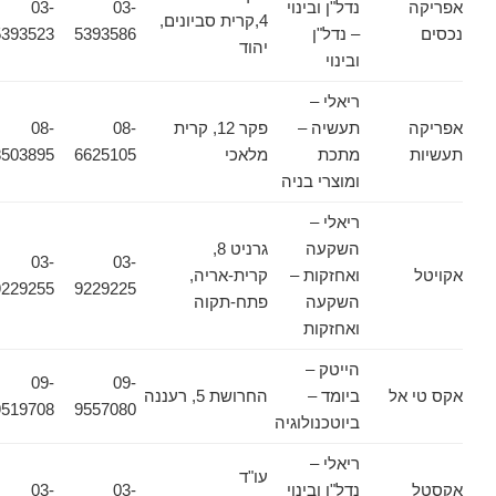
אפריקה
נדל"ן ובינוי
03-
03-
4,קרית סביונים,
נכסים
– נדל"ן
5393586
5393523
יהוד
ובינוי
ריאלי –
אפריקה
תעשיה –
פקר 12, קרית
08-
08-
תעשיות
מתכת
מלאכי
6625105
8503895
ומוצרי בניה
ריאלי –
השקעה
גרניט 8,
03-
03-
אקויטל
ואחזקות –
קרית-אריה,
9229255
9229225
השקעה
פתח-תקוה
ואחזקות
הייטק –
09-
09-
אקס טי אל
ביומד –
החרושת 5, רעננה
9519708
9557080
ביוטכנולוגיה
ריאלי –
עו"ד
אקסטל
נדל"ן ובינוי
03-
03-