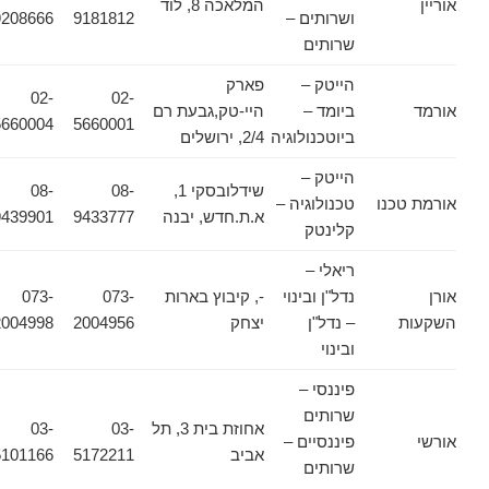
אוריין
המלאכה 8, לוד
ושרותים –
9181812
9208666
שרותים
הייטק –
פארק
02-
02-
אורמד
ביומד –
היי-טק,גבעת רם
5660004
5660001
ביוטכנולוגיה
2/4, ירושלים
הייטק –
שידלובסקי 1,
08-
08-
אורמת טכנו
טכנולוגיה –
א.ת.חדש, יבנה
9433777
9439901
קלינטק
ריאלי –
אורן
נדל"ן ובינוי
-, קיבוץ בארות
073-
073-
השקעות
– נדל"ן
יצחק
2004956
2004998
ובינוי
פיננסי –
שרותים
אחוזת בית 3, תל
03-
03-
אורשי
פיננסיים –
אביב
5172211
5101166
שרותים