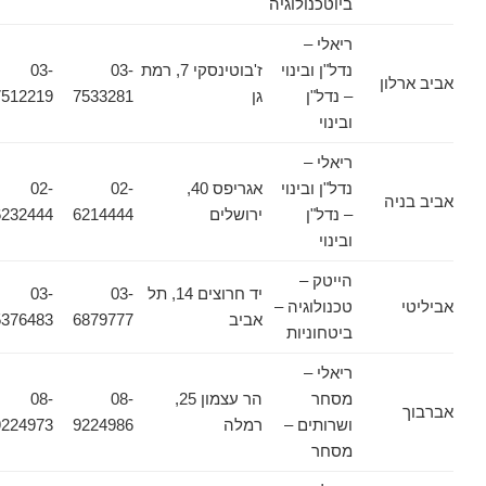
ביוטכנולוגיה
ריאלי –
נדל"ן ובינוי
ז'בוטינסקי 7, רמת
03-
03-
אביב ארלון
– נדל"ן
גן
7533281
7512219
ובינוי
ריאלי –
נדל"ן ובינוי
אגריפס 40,
02-
02-
אביב בניה
– נדל"ן
ירושלים
6214444
6232444
ובינוי
הייטק –
יד חרוצים 14, תל
03-
03-
אביליטי
טכנולוגיה –
אביב
6879777
5376483
ביטחוניות
ריאלי –
מסחר
הר עצמון 25,
08-
08-
אברבוך
ושרותים –
רמלה
9224986
9224973
מסחר