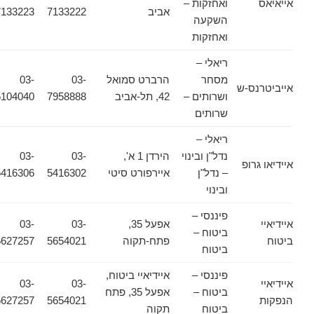
אייאיאס
ואחזקות –
אביב
7133222
7133223
השקעה
ואחזקות
ריאלי –
מסחר
הרברט סמואל
03-
03-
אייביטרנס-ש
ושרותים –
42, תל-אביב
7958888
5104040
שרותים
ריאלי –
נדל"ן ובינוי
הירדן 1 א',
03-
03-
איידיאו גרופ
– נדל"ן
איירפורט סיטי
5416302
5416306
ובינוי
פיננסי –
איידיאיי
אפעל 35,
03-
03-
ביטוח –
ביטוח
פתח-תקוה
5654021
5627257
ביטוח
פיננסי –
איידיאיי ביטוח,
איידיאיי
03-
03-
ביטוח –
אפעל 35, פתח
הנפקות
5654021
5627257
ביטוח
תקוה