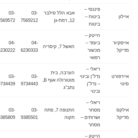
פיננסי –
אבא הלל סילבר
03-
03-
איילון
ביטוח –
12, רמת-גן
7569212
7569572
ביטוח
הייטק –
אייסקיור
ביומד –
04-
04-
האשל 7, קיסריה
מדיקל
מכשור
6230333
6230222
רפואי
ריאלי –
הערבה, בית
איירפורט
נדל"ן ובינוי
03-
03-
מוטורולה אגף B,
סיטי
– נדל"ן
9734443
9734439
נתב"ג
ובינוי
ריאלי –
אילקס
מסחר
התנופה 7, פתח
03-
03-
מדיקל
ושרותים –
תקוה
9385501
9385809
מסחר
הייטק –