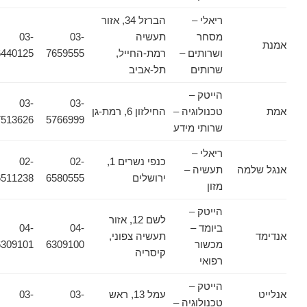
ריאלי –
הברזל 34, אזור
מסחר
תעשיה
03-
03-
אמנת
ושרותים –
רמת-החייל,
7659555
6440125
שרותים
תל-אביב
הייטק –
03-
03-
אמת
טכנולוגיה –
החילזון 6, רמת-גן
7513626
5766999
שרותי מידע
ריאלי –
כנפי נשרים 1,
02-
02-
אנגל שלמה
תעשיה –
ירושלים
6580555
6511238
מזון
הייטק –
לשם 12, אזור
ביומד –
04-
04-
אנדימד
תעשיה צפוני,
מכשור
6309100
6309101
קיסריה
רפואי
הייטק –
אנלייט
עמל 13, ראש
03-
03-
טכנולוגיה –