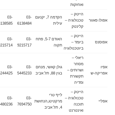
ואחזקות
הייטק –
הקדמה 7, יקנעם
03-
03-
אפולו פאוור
טכנולוגיה –
עילית
6138484
6138585
קלינטק
הייטק –
האודם 5-7, פתח
03-
03-
אפוסנס
ביומד –
תקוה
9215717
9215714
ביוטכנולוגיה
ריאלי –
מסחר
אפיו
גולן קאשי, מנחם
03-
03-
ושרותים –
אפריקה-ש
בגין 88, תל אביב
5445233
6244425
תקשורת
ומדיה
הייטק –
לייף טרי
טכנולוגיה –
03-
03-
אפליי
מרקטינג,הנחושת
תוכנה
7694750
5480236
4, תל אביב
ואינטרנט