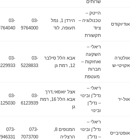
שרותים
הייטק –
טכנולוגיה –
הירדן 1, נמל
03-
03-
אודיוקודס
ציוד
תעופה, לוד
9764000
9764040
תקשורת
ריאלי –
השקעה
אולטרה
אבא הלל סילבר
03-
03-
ואחזקות –
אקויטי-ש
12, רמת גן
5228833
5229933
חברות
מעטפת
ריאלי –
אצל יואסאי,דרך
נדל"ן ובינוי
03-
03-
אול-יר
אבא הלל 16, רמת
– נדל"ן
6123939
6125030
גן
ובינוי
ריאלי –
נדל"ן ובינוי
המנופים 8,
073-
073-
אופטיבייס
– נדל"ן
הרצליה
7073700
7946331