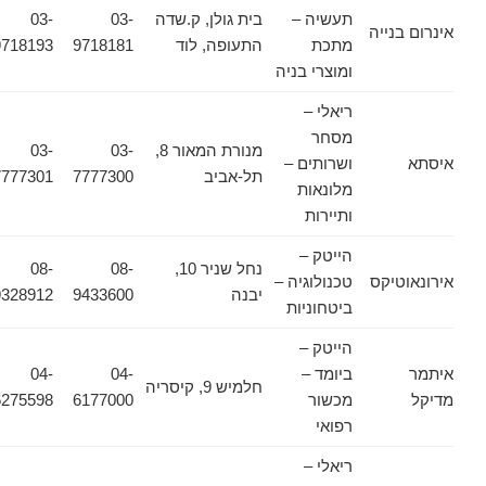
תעשיה –
בית גולן, ק.שדה
03-
03-
אינרום בנייה
מתכת
התעופה, לוד
9718181
9718193
ומוצרי בניה
ריאלי –
מסחר
מנורת המאור 8,
03-
03-
איסתא
ושרותים –
תל-אביב
7777300
7777301
מלונאות
ותיירות
הייטק –
נחל שניר 10,
08-
08-
אירונאוטיקס
טכנולוגיה –
יבנה
9433600
9328912
ביטחוניות
הייטק –
איתמר
ביומד –
04-
04-
חלמיש 9, קיסריה
מדיקל
מכשור
6177000
6275598
רפואי
ריאלי –