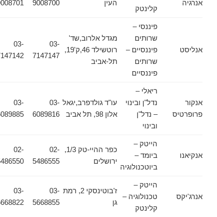
אנרגיה
העין
9008700
9008701
קלינטק
פיננסי –
שרותים
מגדל אלרוב,שד'
03-
03-
אנליסט
פיננסיים –
רוטשילד 46,ק'19,
7147142
7147147
שרותים
תל-אביב
פיננסיים
ריאלי –
אנקור
נדל"ן ובינוי
עו"ד גולדפרב,יגאל
03-
03-
פרופרטיס
– נדל"ן
אלון 98, תל אביב
6089816
6089885
ובינוי
הייטק –
כפר ההיי-טק 1/3,
02-
02-
אנקיאנו
ביומד –
ירושלים
5486555
5486550
ביוטכנולוגיה
הייטק –
ז'בוטינסקי 2, רמת
03-
03-
אנרג'יקס
טכנולוגיה –
גן
5668855
5668822
קלינטק