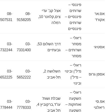
פיננסי –
שרותים
אצל קב' עדי
אס.אר
08-
08-
פיננסיים –
צים,קלוזנר 10,
אקורד
9158205
8507531
שרותים
רמלה
פיננסיים
ריאלי –
מסחר
דרך השלום 53,
03-
03-
אסטיגי
ושרותים –
גבעתיים
7331400
5732244
מסחר
ריאלי –
נדל"ן ובינוי
השלושה 2,
03-
03-
אספן גרופ
– נדל"ן
תל-אביב
5652222
5652225
ובינוי
ריאלי –
השקעה
שבלת ושות'
אפ.סי
03-
03-
ואחזקות –
עו"ד,ברקוביץ 4,
ריאלטי
7778333
7778444
השקעה
תל אביב