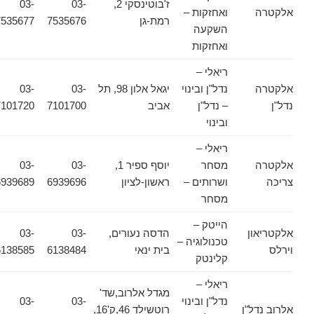
ז'בוטינסקי 2,
03-
03-
אלקטרה
ואחזקות –
רמת-גן
7535676
7535677
השקעה
ואחזקות
ריאלי –
אלקטרה
נדל"ן ובינוי
יגאל אלון 98, תל
03-
03-
נדל"ן
– נדל"ן
אביב
7101700
7101720
ובינוי
ריאלי –
אלקטרה
מסחר
יוסף ספיר 1,
03-
03-
צריכה
ושרותים –
ראשון-לציון
6939696
6939689
מסחר
הייטק –
אלקטריאון
הדסה נעורים,
03-
03-
טכנולוגיה –
וירלס
בית ינאי
6138484
6138585
קלינטק
ריאלי –
מגדל אלרוב,שד'
נדל"ן ובינוי
03-
03-
אלרוב נדל"ן
רוטשילד 46,ק'16,