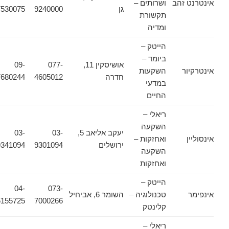
אינטרנט זהב
ושרותים –
גן
9240000
7530075
תקשורת
ומדיה
הייטק –
ביומד –
אושיסקין 11,
077-
09-
אינטרקיור
השקעות
חדרה
4605012
7680244
במדעי
החיים
ריאלי –
השקעה
יעקב אליאב 5,
03-
03-
אינסוליין
ואחזקות –
ירושלים
9301094
9341094
השקעה
ואחזקות
הייטק –
04-
073-
אינפימר
טכנולוגיה –
השומר 6, אביחיל
6155725
7000266
קלינטק
ריאלי –