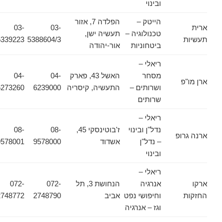
ובינוי
הייטק –
הפלדה 7, אזור
ארית
03-
03-
טכנולוגיה –
תעשיה ישן,
תעשיות
5388604/3
5339223
ביטחוניות
אור-יהודה
ריאלי –
מסחר
האשל 43, פארק
04-
04-
ארן מו"פ
ושרותים –
התעשיה, קיסריה
6239000
6273260
שרותים
ריאלי –
נדל"ן ובינוי
ז'בוטינסקי 45,
08-
08-
ארנה גרופ
– נדל"ן
אשדוד
9578000
9578001
ובינוי
ריאלי –
ארקו
אנרגיה
הנחושת 3, תל
072-
072-
החזקות
וחיפושי נפט
אביב
2748790
2748772
וגז – אנרגיה