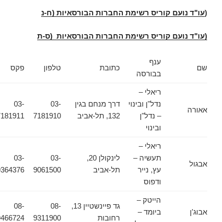
(
עו"ד נועם קוריס רשימת החברות הבורסאיות (ח-נ
(עו"ד נועם קוריס רשימת החברות הבורסאיות (ס-ת
ענף
שם
כתובת
טלפון
פקס
בבורסה
ריאלי –
נדל"ן ובינוי
דרך מנחם בגין
03-
03-
אאורה
– נדל"ן
132, תל-אביב
7181910
7181911
ובינוי
ריאלי –
תעשיה –
לינקולן 20,
03-
03-
אבגול
עץ, נייר
תל-אביב
9061500
9364376
ודפוס
הייטק –
גד פיינשטיין 13,
08-
08-
אבוג'ן
ביומד –
רחובות
9311900
9466724