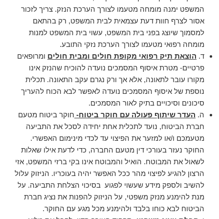
המשפט ימנה מומחה מטעמו לצורך הערכת הנזק. צריך לזכור
אסור לצרף חוות דעת עצמאית לבית המשפט, רק בהתאם
למסמוך שיוצג בפני בית המשפט, עשוי בית המשפט למנות
מומחה רפואי מטעמו לצורך הערכת נזקי התובע.
ד.
הוצאת תיק רפואי מקופת חולים ומבית חולים
ומרופאים
פרטיים- מטרת איסוף המסמכים נועדה להוכיח שהנזק אינו
מקורו עובר לתאונה, אלא אך ורק נגרם עקב התאונה. תכלית
נוספת של איסוף המסמכים נועדה לאפשר לבא הכוח להעריך
סיכונים וסיכויים בתיק לאור המסמכים.
ה.
העדר שיתוף פעולה עם חוקר ביטוח-
חוקר ביטוח מטעם
חברת הביטוח, נועד לתכלית אחת יחידה לסכל את התביעה
מטעמכם ו/או למזער את הפיצוי עד לכדי מינימום האפשרי.
החוקר נעזר בעורכי דין מטעם החברה, כדי לדעת אילו שאלות
לשאול את המבוטח. הואיל והמבוטח אינו בקי ברזי המשפט, אזי
הרצון להגיע לפיצוי מהר ככל האפשר יהיה בעוכריו. הניזוק עלול
להשיב ולספק מידע שעשוי לפגוע בסיכוי הצלחת התביעה. על
מנת להימנע מנזק משפטי, על הניזוק להפנות את נציג חברת
הביטוח לבא כוחו בלבד ולהימנע מכל מגע עם החוקר.