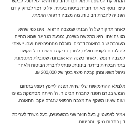
המחלוקת המשפטית מול חברת הביטוח והיא לא תוכל לבקש
פיצוי נוסף מאותה חברת ביטוח בעתיד. על כן רצוי לבדוק קודם
הפנייה לחברת הביטוח, מה מצבה הרפואי האמתי.
לאחר תחקור של ה' הבנתי שמצבה הרפואי אינו כפי שהיא
מציגה אתו. היא מתקשה בשינה, נמנעת מנהיגה שמא תהייה
מעורבת שוב בתאונת דרכים, סובלת מהתפרצויות זעם. ייעצתי
לה לפנות לקופת חולים, לצורך בדיקה רפואית בכל הקשור
למצבה הנפשי. לאחר כשנה היא אובחנה שסובלת מתסמונת
בתר חבלתית בדרגה בינונית. פניתי לחברת הביטוח ולאחר
ניהול משא ומתן קבלה פיצוי בסך של 200,000 ₪.
אלמלא ההתעקשות שלי שהיא תפנה לייעוץ רפואי בתחום
הנפש בטרם תפנה לחברת הביטוח. ה' הייתה מסתפקת בפיצוי
זעום שאינו משקף את מצבה הרפואי שנגרם עקב התאונה.
אמיר לוינשטיין, בעל תואר שני במשפטים, בעל משרד לעריכת
דין בתחום נזיקין והביטוח.