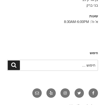
בני ברק
שעות
א'-ה': 8:30AM-6:00PM
חיפוש
חפש:
חיפוש
פייסבוק
טוויטר
אינסטגרם
יאלפ
אימייל