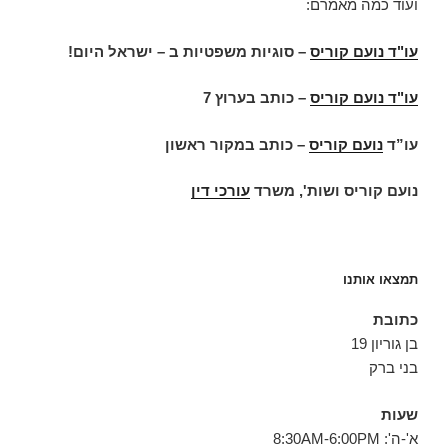
ועוד כמה מאמרם:
עו"ד נועם קוריס
–
סוגיות משפטיות ב – ישראל היום
!
עו"ד נועם קוריס
–
כותב בערוץ 7
עו”ד
נועם קוריס
–
כותב במקור ראשון
נועם קוריס ושות', משרד
עורכי דין
תמצאו אותנו
כתובת
בן גוריון 19
בני ברק
שעות
א'-ה': 8:30AM-6:00PM