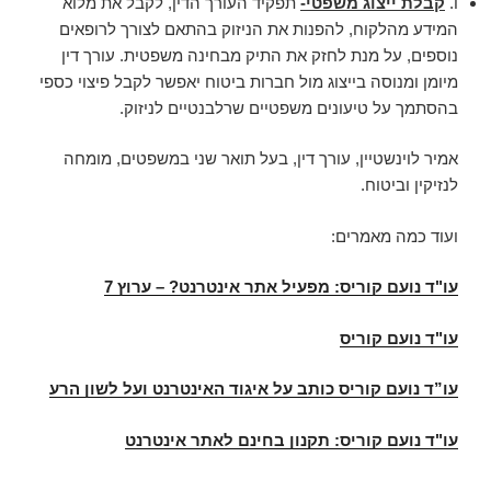
ו.
קבלת ייצוג משפטי-
תפקיד העורך הדין, לקבל את מלוא
המידע מהלקוח, להפנות את הניזוק בהתאם לצורך לרופאים
נוספים, על מנת לחזק את התיק מבחינה משפטית. עורך דין
מיומן ומנוסה בייצוג מול חברות ביטוח יאפשר לקבל פיצוי כספי
בהסתמך על טיעונים משפטיים שרלבנטיים לניזוק.
אמיר לוינשטיין, עורך דין, בעל תואר שני במשפטים, מומחה
לנזיקין וביטוח.
ועוד כמה מאמרים:
עו"ד נועם קוריס: מפעיל אתר אינטרנט? – ערוץ 7
עו"ד נועם קוריס
עו”ד נועם קוריס כותב על איגוד האינטרנט ועל לשון הרע
עו"ד נועם קוריס: תקנון בחינם לאתר אינטרנט