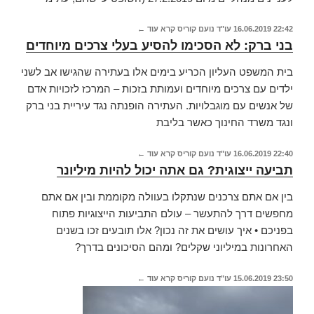
22:42
16.06.2019
עו"ד נועם קוריס
קרא עוד ←
בני ברק: לא הסכימו להסיע בעלי צרכים מיוחדים
בית המשפט העליון הכריע בימים אלו בעתירה שהגישו אב לשני
ילדים עם צרכים מיוחדים ועמותת בזכות – המרכז לזכויות אדם
של אנשים עם מוגבלויות. העתירה הופנתה נגד עיריית בני ברק
ונגד משרד החינוך כאשר בליבת
22:40
16.06.2019
עו"ד נועם קוריס
קרא עוד ←
תביעה ייצוגית? גם אתה יכול להיות מיליונר
בין אם אתם צרכנים שנתקלו בעוולה מקוממת ובין אם אתם
מחפשים דרך להתעשר – עולם התביעות הייצוגיות פתוח
בפניכם • איך עושים את זה נכון? אלו תובעים זכו בשנים
האחרונות במיליוני שקלים? ומהם הסיכונים בדרך?
23:50
15.06.2019
עו"ד נועם קוריס
קרא עוד ←