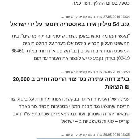
כספי, בסיום ההליך. ועוד כמה
13:34
27.05.2019
עו"ד נועם קוריס
קרא עוד ←
גנב 54 מיליון אירו באוסטריה ויוסגר על ידי ישראל
"מעשי המרמה נעשו באופן נשנה, שיטתי ובהיקף מרשים", בית
המשפט העליון הכריע בימים אלו בערר על החלטות בית
המשפט המחוזי בירושלים (כב' השופט א' דורות, במ"ת 68461-
02-19) בגדרן נקבע כי יש לעצור את העורר עד תום
13:59
26.05.2019
עו"ד נועם קוריס
קרא עוד ←
בג"צ דחה עתירה נגד צווי הריסה וחייב ב 20,000
₪ הוצאות
עניינה של העתירה הייתה בבקשת העותר להורות על ביטול צווי
הריסה שהוצאו נגד מבנה המצוי בסביבות הכפר צור באהר
שבאזור יהודה ושומרון. ועוד כמה מאמרים שכתבתי: עו"ד נועם
קוריס – סוגיות משפטיות ב – ישראל
13:35
26.05.2019
עו"ד נועם קוריס
קרא עוד ←