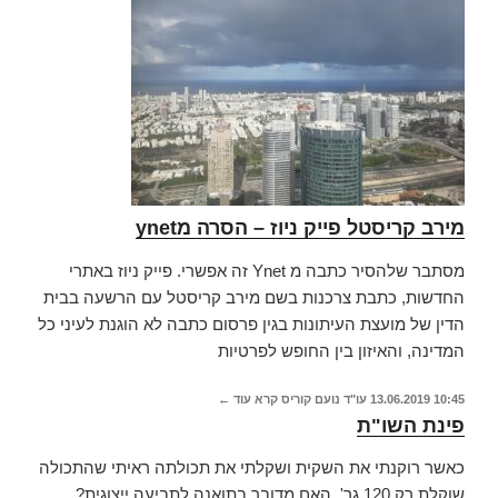
מירב קריסטל פייק ניוז – הסרה מynet
מסתבר שלהסיר כתבה מ Ynet זה אפשרי. פייק ניוז באתרי
החדשות, כתבת צרכנות בשם מירב קריסטל עם הרשעה בבית
הדין של מועצת העיתונות בגין פרסום כתבה לא הוגנת לעיני כל
המדינה, והאיזון בין החופש לפרטיות
10:45
13.06.2019
עו"ד נועם קוריס
קרא עוד ←
פינת השו"ת
כאשר רוקנתי את השקית ושקלתי את תכולתה ראיתי שהתכולה
שוקלת רק 120 גר', האם מדובר בתואנה לתביעה ייצוגית?