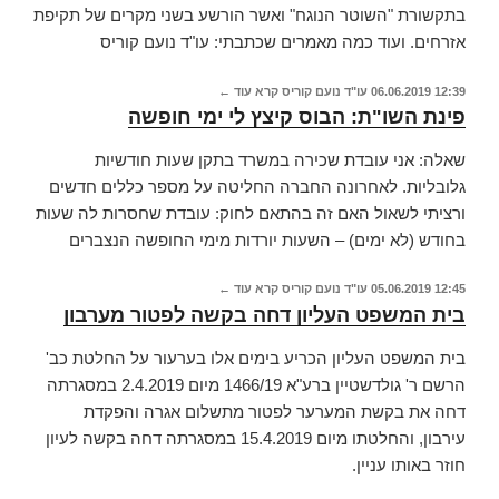
בתקשורת "השוטר הנוגח" ואשר הורשע בשני מקרים של תקיפת
אזרחים. ועוד כמה מאמרים שכתבתי: עו"ד נועם קוריס
12:39
06.06.2019
עו"ד נועם קוריס
קרא עוד ←
פינת השו"ת: הבוס קיצץ לי ימי חופשה
שאלה: אני עובדת שכירה במשרד בתקן שעות חודשיות
גלובליות. לאחרונה החברה החליטה על מספר כללים חדשים
ורציתי לשאול האם זה בהתאם לחוק: עובדת שחסרות לה שעות
בחודש (לא ימים) – השעות יורדות מימי החופשה הנצברים
12:45
05.06.2019
עו"ד נועם קוריס
קרא עוד ←
בית המשפט העליון דחה בקשה לפטור מערבון
בית המשפט העליון הכריע בימים אלו בערעור על החלטת כב'
הרשם ר' גולדשטיין ברע"א 1466/19 מיום 2.4.2019 במסגרתה
דחה את בקשת המערער לפטור מתשלום אגרה והפקדת
עירבון, והחלטתו מיום 15.4.2019 במסגרתה דחה בקשה לעיון
חוזר באותו עניין.