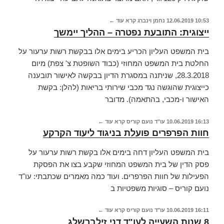
10:53
12.06.2019
נחמן וינברג
קרא עוד ←
ייצוגית: התובעת נפטרה – ההליך יימשך
בית המשפט העליון הכריע בימים אלו בבקשת רשות ערעור על
החלטת בית המשפט המחוזי (כבוד השופטת צ' צפת) מיום
28.3.2018, שניתנה במסגרת הדיון בבקשה לאישור תובענה
כייצוגית שהוגשה נגד מכבי שירותי בריאות (להלן: בקשת
האישור ו-מכבי, בהתאמה). מדובר
16:13
10.06.2019
עו"ד נועם קוריס
קרא עוד ←
חוות הפרפרים פועלת בניגוד ליעוד הקרקע
בית המשפט העליון דחה בימים אלו בקשת רשות ערעור על
פסק הדין של בית המשפט המחוזי שקבע בצו את הפסקת
הפעילות של חוות הפרפרים. ועוד כמה מאמרים שכתבתי: עו"ד
נועם קוריס – סוגיות משפטיות ב
16:11
10.06.2019
עו"ד נועם קוריס
קרא עוד ←
8 שנות השעייה לעו"ד דני זילברשלג