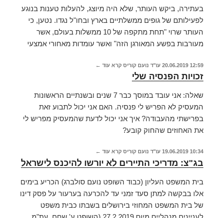
בעתירה, ביקש העותר, שלא היה מיוצג, להעלות טענות בנוגע
לפעילותם של גופים ממשלתיים בארץ ובחו"ל נגדו. נטען, כי
העותר שרוי "תחת מתקפה של 10 ממשלות בעולם, אשר
מעורבות בפשע המאורגן הזה" ואשר עומדות מאחורי אמצעי
12:59
20.06.2019
עו"ד נועם קוריס
קרא עוד ←
זכויות הפנסיה שלי
שאלה: אני עובד במוסך כבר 7 שנים ובשנתיים הראשונות
המעסיק לא הפריש לי פנסיה. האם אני יכול לתבוע זאת
בפרישתי מהעבודה? איך אני יכול לדעת שהמעסיק מפריש לי
את האחוזים שהחוק קובע?
10:34
19.06.2019
עו"ד נועם קוריס
קרא עוד ←
בג"צ: מדריכי התיירים לא יורשו להיכנס לישראל
בית המשפט העליון (כבוד השופט נועם סולברג) הכריע בימים
אלו בבקשה למתן סעד זמני עד להכרעה בערעור על פסק דינו
של בית המשפט המחוזי בירושלים בשבתו כבית משפט
לעניינים מנהליים מיום 27.2.2019 (השופט ע' שחם, עת"מ