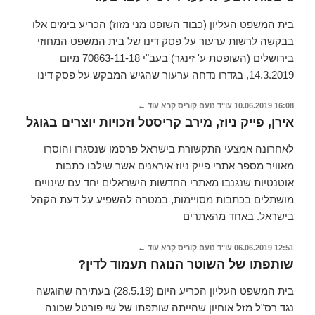
בית המשפט העליון (כבוד השופט מני מזוז) הכריע בימים אלו
בבקשה לרשות ערעור על פסק דינו של בית המשפט המחוזי
בירושלים (השופטת ע' זינגר) בעב"י 70863-11-18 מיום
14.3.2019, בגדרו נדחה ערעור שהגיש המבקש על פסק דינו
16:08
10.06.2019
עו"ד נועם קוריס
קרא עוד ←
אירן, פייק ניוז, מירב קריסטל וזכויות יוצרים בגוגל
לאחרונה אמצעי התקשורת בישראל פרסמו שנסגרו והוסרו
מאוויר מספר אתרי פייק ניוז איראנים אשר שילבו כתבות
אוטנטיות שנגנבו מאתרי החדשות הישראלים יחד עם שינויים
מושתלים בכתבות מסויימות, במטרה להשפיע על דעת הקהל
בישראל. באחד מהאתרים
12:51
06.06.2019
עו"ד נועם קוריס
קרא עוד ←
שותפתו של השוטר הנוגח תעמוד לדין?
בית המשפט העליון הכריע היום (28.5.19) בעתירה שהוגשה
נגד רס"ל מזל אוחיון שהייתה שותפתו של שי פורטל שכונה