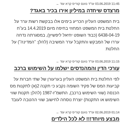
11:45
03.06.2019
עו"ד נועם קוריס
קרא עוד ←
מרצדס שיחדה במיליון אירו בכיר באגד?
בית המשפט העליון הכריע בימים אלו בבקשת רשות ערר על
החלטת בית המשפט המחוזי בחיפה מיום 14.4.2019 בע"ח
6438-04-19 (כבוד השופט יחיאל ליפשיץ), במסגרתה נדחה
עררו של המבקש והתקבל ערר המשיבה (להלן: "המדינה") על
החלטת
11:15
03.06.2019
עו"ד נועם קוריס
קרא עוד ←
עורכי הדין והמהנדסים ישלמו על השימוש ברכב
לפי החלטת בית המשפט העליון בערעורן של שתי חברות על
קביעות המס של פקיד השומה נקבע כי תקנה 2(א) לתקנות מס
הכנסה (שווי השימוש ברכב), התשמ"ז-1987 (להלן: תקנות שווי
השימוש או התקנות) יוצרת נוסחה לחישוב שווי ההטבה לעובד
01:14
02.06.2019
עו"ד נועם קוריס
קרא עוד ←
מבצע מיוחד!!! לא לכל הילדים