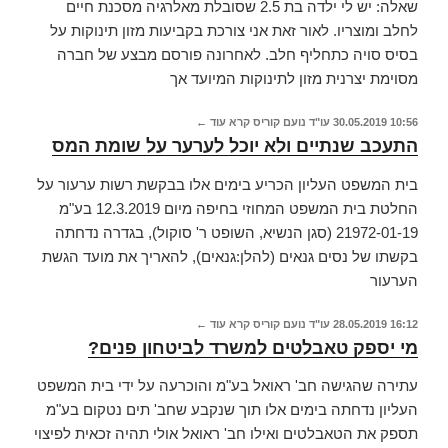
שאלה: יש לי ילדה בת 2.5 שסובלת מאלרגיה מסכנת חיים
לחלב ומוצריו. לאור זאת אני צורכת בקביעות מזון תינוקות על
בסיס סויה כתחליף חלב. לאחרונה פורסם מבצע של חברה
מסוימת יצרנית מזון לתינוקות המיועד אך
10:56
30.05.2019
עו"ד נועם קוריס
קרא עוד ←
התעכב שנתיים ולא יוכל לערער על שומת המס
בית המשפט העליון הכריע בימים אלו בבקשת רשות ערעור על
החלטת בית המשפט המחוזי בחיפה מיום 12.3.2019 בע"מ
21972-01-19 (סגן הנשיא, השופט ר' סוקול), בגדרה נדחתה
בקשתו של נסים גנאים (להלן:גנאים), להאריך את מועד הגשת
הערעור
16:12
28.05.2019
עו"ד נועם קוריס
קרא עוד ←
מי יספק טאבלטים למשרד לביטחון פנים?
עתירה שהגישה חב' ראואל בע"מ והוכרעה על ידי בית המשפט
העליון נדחתה בימים אלו תוך שנקבע שחב' תים נטקום בע"מ
תספק את הטאבלטים ואילו חב' ראואל אולי תהיה זכאית לפיצוי