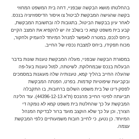
בהחלטתו מושא הבקשה שבפניי, דחה בית המשפט המחוזי
בקשה שהגישה המבקשת לביטול צו איסור הדיספוזיציה בנכס.
לאחר עיון בבקשת הביטול, בתגובות לה ובתשובת המבקשת,
קבע בית משפט קמא כי בשלב זה יש להקפיא את המצב הקיים
ביחס לנכס, במטרה לאפשר למנהל המיוחד להעמיק ולחקור,
מכוח תפקידו, ביחס למצבת נכסיו של החייב.
במסגרת הבקשה שבפניי, מעלה המבקשת טענות שונות בדבר
הבעלות בנכס שבמחלוקת. לשיטתה, למול טענות בעל-פה
שהעלה החייב בהליך קמא, טענותיה שלה מעוגנות במסמכים
ובקביעות שיפוטיות קודמות. בפרט, הפנתה המבקשת
לפסק-דינו של בית משפט השלום ברחובות, בו התקבלה
תביעתה לפינוי החייב מהנכס (ת"א 44396-12-13). עוד הלינה
המבקשת על כך שהחלטת בית משפט קמא לא נומקה די
הצורך, וכן על כך שלא הוקצב מועד ברור לבדיקת המנהל
המיוחד. כן נטען, כי לחייב חובות משמעותיים כלפי המבקשת
עצמה.