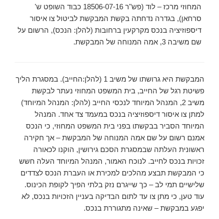
המחוזי מרכז – לוד (פש"ר 18506-07-16 כבוד השופט ש'
סרחאן), בגדרה נדחתה בקשת המבקשת לביטול צו איסור
דיספוזיציה בנכס מקרקעין ברחובות (להלן: הנכס), הרשום על
שם משיבה 3, אמה המנוחה של המבקשת.
המבקשת היא גרושתו של משיב 1 (להלן:החייב). במסגרת הליך
פשיטת רגל של החייב, בית המשפט המחוזי נעתר לבקשת
משיב 2, המנהל המיוחד לנכסי החייב (להלן: המנהל המיוחד)
למתן צו איסור דיספוזיציה בנכס במעמד צד אחד. המנהל
המיוחד הסביר בבקשתו בפני בית המשפט המחוזי, כי הנכס
אמנם רשום על שם אמה המנוחה של המבקשת – אך חקירה
ראשונית העלתה שבמסגרת הסכם גירושין, הוקנו לכאורה
זכויות בנכס לחייב. לנוכח האמור, המנהל המיוחד העלה חשש
כי המבקשת תבצע מהלכים למכירת או העברת הנכס לצדדים
שלישיים תמי לב – כך שייגרם נזק בלתי הפיך לקופת הכינוס.
עוד טען, כי מתן צו עד לתום הבדיקה בעניין הזכויות בנכס, לא
יפגע במבקשת – שאינה מתגוררת בנכס.