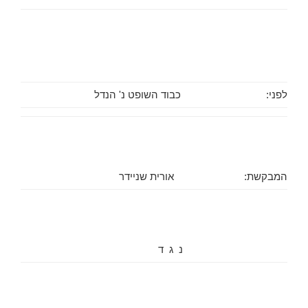
לפני:
כבוד השופט נ' הנדל
המבקשת:
אורית שניידר
נ ג ד