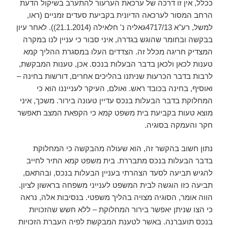
ככלל, אין זו דרכה של ערכאת הערעור להתערב בשיקול הדעת
הרחב המסור לערכאה הדיונית בקביעת סעדים זמניים (ראו,
למשל, רע"א 4717/13גאליה נ' חלאילה (21.1.2014)). לאחר עיון
בבקשה ובחומר שהוגש בגדרה, איני סבור כי עניין לנו במקרה
המצדיק חריגה מכלל זה. הצדדים העלו במסגרת ההליך קמא
טענות לכאן ולכאן בדבר הבעלות בנכס. אכן, טענות המבקשת,
לרבות בדבר הכרעות שניתנו בהליכים אחרים, דורשות בחינה –
ואוסיף, בחינה בכובד ראש. ואולם, העיקר לענייננו הוא כי
המחלוקת בדבר הבעלות בנכס עדיין טעונה בירור. משכך, איני
מוצא טעות בקביעת בית משפט קמא כי הקפאת המצב תאפשר
חקר והעמקה בסוגיה.
נתון חשוב בהקשר זה, הוא שעולה מהבקשה כי המחלוקת
בדבר הבעלות בנכס מתבררת. בית משפט קמא התיר לחייב
להגיש תביעה לסעד הצהרתי בעניין הבעלות בנכס, ובהתאם,
תביעה כזו הוגשה לבית המשפט לענייני משפחה בראשון לציון.
הווה אומר, הסוגיה מצויה בהליך משפטי. בנסיבות אלה, נראה
כי הצו שניתן יאפשר בירור המחלוקת – ללא חשש שהזכויות
בנכס תועברנה. באשר לטענת המבקשת לפיה העברת הזכויות