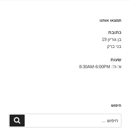
תמצאו אותנו
כתובת
בן גוריון 19
בני ברק
שעות
א'-ה': 8:30AM-6:00PM
חיפוש
חפש:
חיפוש