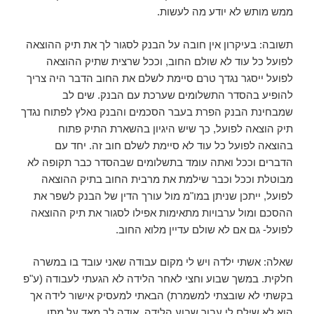
ממש מותש לא יודע מה לעשות.
תשובה: בעיקרון אין חובה על הבנק לסגור לך את תיק ההוצאה
לפועל כל עוד לא שולם החוב, וככל שרצית שתיק ההוצאה
לפועל ייסגר נגדך טרם סיימת לשלם את החוב הדבר היה צריך
להופיע בהסדר התשלומים שערכת עם הבנק. שים לב
שמבחינת הבנק הפרת בעבר הסכמים והבנק נאלץ לפתוח נגדך
תיק הוצאה לפועל, כך שיש היגיון בהשארת התיק פתוח
בהוצאה לפועל כל עוד לא סיימת לשלם חוב זה. יחד עם
הדברים וככל ואתה עומד בתשלומים שבהסדר כבר תקופה לא
מבוטלת וככל וכבר שילמת את מרבית החוב בתיק ההוצאה
לפועל, ייתכן שניתן במו"מ מול עורך הדין של הבנק לשפר את
ההסכם ומול ערבויות מתאימות אפילו לסגור את תיק ההוצאה
לפועל- גם אם לא שולם עדיין מלוא החוב.
שאלה: אשתי ילדה ויש לי מקום עבודה שאני עובד בו במשרה
חלקית. במשך שבוע וחצי לאחר הלידה לא הגעתי לעבודה (ע"פ
בקשתי לא שובצתי למשמרת) הבאתי למעסיק אישור לידה אך
הוא לא שילם לי עבור שבוע הלידה. אודה לך מאד על מתן