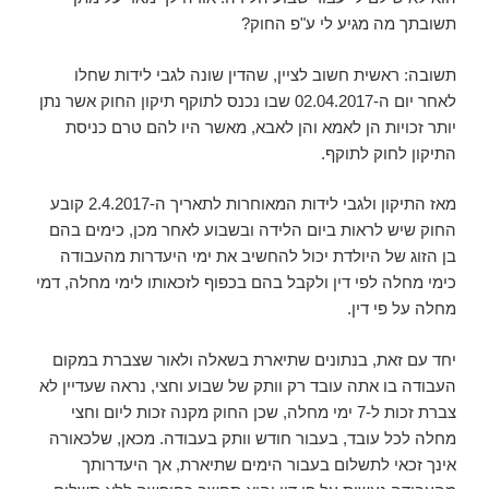
תשובתך מה מגיע לי ע"פ החוק?
תשובה: ראשית חשוב לציין, שהדין שונה לגבי לידות שחלו
לאחר יום ה-02.04.2017 שבו נכנס לתוקף תיקון החוק אשר נתן
יותר זכויות הן לאמא והן לאבא, מאשר היו להם טרם כניסת
התיקון לחוק לתוקף.
מאז התיקון ולגבי לידות המאוחרות לתאריך ה-2.4.2017 קובע
החוק שיש לראות ביום הלידה ובשבוע לאחר מכן, כימים בהם
בן הזוג של היולדת יכול להחשיב את ימי היעדרות מהעבודה
כימי מחלה לפי דין ולקבל בהם בכפוף לזכאותו לימי מחלה, דמי
מחלה על פי דין.
יחד עם זאת, בנתונים שתיארת בשאלה ולאור שצברת במקום
העבודה בו אתה עובד רק וותק של שבוע וחצי, נראה שעדיין לא
צברת זכות ל-7 ימי מחלה, שכן החוק מקנה זכות ליום וחצי
מחלה לכל עובד, בעבור חודש וותק בעבודה. מכאן, שלכאורה
אינך זכאי לתשלום בעבור הימים שתיארת, אך היעדרותך