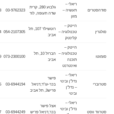
ריאלי –
גלבוע 280, קרית
ים
תעשיה –
03-9762323
03-9736673
שדה תעופה, לוד
מזון
הייטק –
רוטשילד 107, תל
טכנולוגיה –
054-2107305
03-7778444
אביב
קלינטק
הייטק –
טכנולוגיה –
הברזל 10, תל
073-2300139
073-2300100
תוכנה
אביב
ואינטרנט
ריאלי –
פישר
נדל"ן ובינוי
בכר-עו"ד,דניאל
03-6944194
03-6944195
– נדל"ן
פריש3, תל אביב
ובינוי
ריאלי –
אצל פישר
נדל"ן ובינוי
וסט
בכר,דניאל פריש
03-6944249
03-6944157