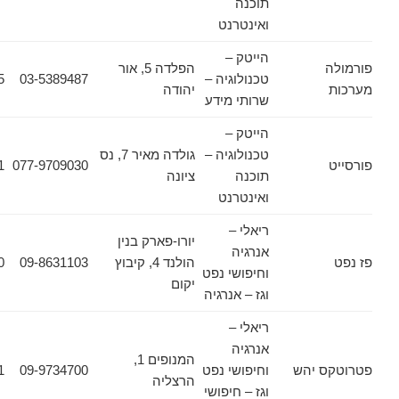
תוכנה
ואינטרנט
הייטק –
הפלדה 5, אור
טכנולוגיה –
03-5389487
03-5389625
יהודה
שרותי מידע
הייטק –
טכנולוגיה –
גולדה מאיר 7, נס
077-9709031
077-9709030
תוכנה
ציונה
ואינטרנט
ריאלי –
יורו-פארק בנין
אנרגיה
הולנד 4, קיבוץ
09-8631103
09-8931320
וחיפושי נפט
יקום
וגז – אנרגיה
ריאלי –
אנרגיה
המנופים 1,
 יהש
וחיפושי נפט
09-9734700
09-9734701
הרצליה
וגז – חיפושי