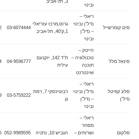
3, תל-אביב
ובינוי
ריאלי –
נדל"ן ובינוי
גרוס,מרכז עזריאלי
שייל
03-6074444
03-6074422
– נדל"ן
1,ק'40, תל-אביב
ובינוי
הייטק –
טכנולוגיה –
ת"ד 142, יוקנעם
ל
04-9596777
04-9890484
תוכנה
עילית
ואינטרנט
ריאלי –
טל
נדל"ן ובינוי
ז'בוטינסקי 7, רמת
03-6131659
03-5759222
– נדל"ן
גן
ובינוי
ריאלי –
מסחר
ושרותים –
הגביש 10, נתניה
052-9989595
09-8607986