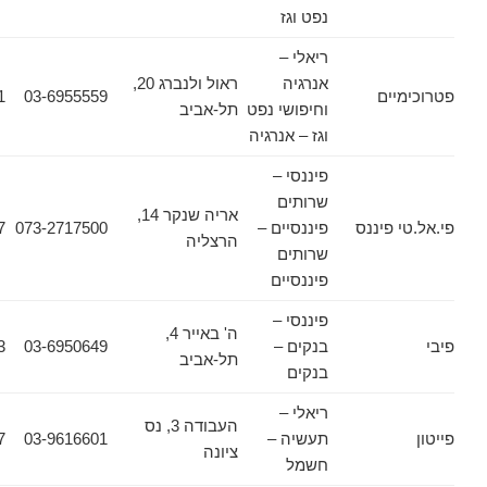
נפט וגז
ריאלי –
אנרגיה
ראול ולנברג 20,
ים
03-6955559
03-6964111
וחיפושי נפט
תל-אביב
וגז – אנרגיה
פיננסי –
שרותים
אריה שנקר 14,
פיננס
פיננסיים –
073-2717500
073-2717517
הרצליה
שרותים
פיננסיים
פיננסי –
ה' באייר 4,
בנקים –
03-6950649
03-6091753
תל-אביב
בנקים
ריאלי –
העבודה 3, נס
תעשיה –
03-9616601
03-9616677
ציונה
חשמל