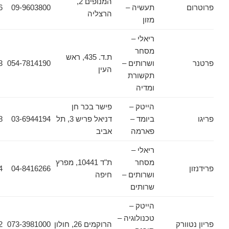
המנופים 2,
תעשיה –
09-9603800
09-9603826
הרצליה
מזון
ריאלי –
מסחר
ת.ד. 435, ראש
ושרותים –
054-7814190
054-7814193
העין
תקשורת
ומדיה
הייטק –
פישר בכר חן
ביומד –
דניאל פריש 3, תל
03-6944194
03-6912948
פארמה
אביב
ריאלי –
מסחר
ת"ד 10441, מפרץ
04-8418864
04-8416266
ושרותים –
חיפה
שרותים
הייטק –
טכנולוגיה –
ורק
הרוקמים 26, חולון
073-3981000
03-6445502