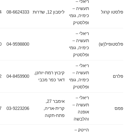
ריאלי –
תעשיה –
גל
ליסבון 12, שדרות
08-6624333
08-6624354
כימיה, גומי
ופלסטיק
ריאלי –
תעשיה –
(ש)
04-9598800
04-9894250
כימיה, גומי
ופלסטיק
ריאלי –
תעשיה –
קיבוץ רמת-יוחנן,
04-8444012
04-8459900
כימיה, גומי
דאר כפר מכבי
ופלסטיק
ריאלי –
אימבר 27,
תעשיה –
קרית-אריה,
03-9223206
03-9225427
אופנה
פתח-תקוה
והלבשה
הייטק –