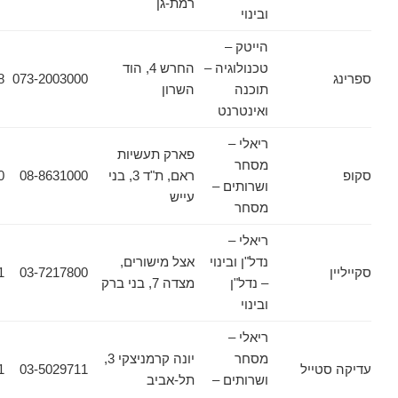
רמת-גן
ובינוי
הייטק –
טכנולוגיה –
החרש 4, הוד
057-7970848
073-2003000
תוכנה
השרון
ואינטרנט
ריאלי –
פארק תעשיות
מסחר
ראם, ת"ד 3, בני
08-8631000
08-8631020
ושרותים –
עייש
מסחר
ריאלי –
נדל"ן ובינוי
אצל מישורים,
03-7217801
03-7217800
– נדל"ן
מצדה 7, בני ברק
ובינוי
ריאלי –
מסחר
יונה קרמניצקי 3,
ייל
03-5029711
03-5029721
ושרותים –
תל-אביב