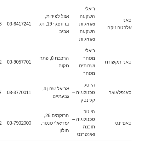
ריאלי –
השקעה
אצל לפידות,
ואחזקות –
ברודצקי 19, תל
03-6417241
03-6417246
יקה
השקעה
אביב
ואחזקות
ריאלי –
מסחר
הרכבת 8, פתח
שורת
03-9057701
03-9314422
ושרותים –
תקוה
מסחר
הייטק –
אריאל שרון 4,
אר
טכנולוגיה –
03-3770011
03-7524457
גבעתיים
קלינטק
הייטק –
הרוקמים 26,
טכנולוגיה –
עזריאלי סנטר,
03-7902000
03-7902942
תוכנה
חולון
ואינטרנט