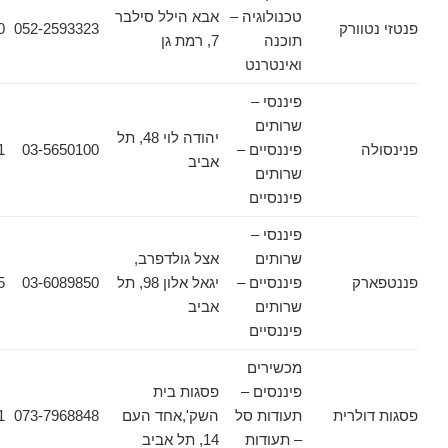
טכנולוגיה –
אבא הילל סילבר
ורק
052-2593323
03-6090620
תוכנה
7, רמת גן
ואינטרנט
פיננסי –
שרותים
יהודה לוי 48, תל
פיננסיים –
03-5650100
03-5650121
אביב
שרותים
פיננסיים
פיננסי –
שרותים
אצל גולדפרב,
ק
פיננסיים –
יגאל אלון 98, תל
03-6089850
03-6089135
שרותים
אביב
פיננסיים
מכשירים
פיננסים –
פסגות בית
לרית
תעודות סל
השק',אחד העם
073-7968848
03-6178471
– תעודות
14, תל אביב