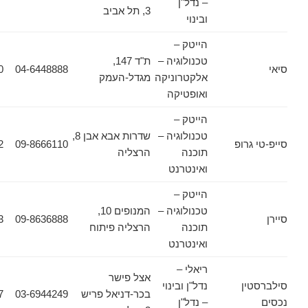
– נדל"ן
3, תל אביב
ובינוי
הייטק –
טכנולוגיה –
ת"ד 147,
04-6543570
04-6448888
אלקטרוניקה
מגדל-העמק
ואופטיקה
הייטק –
טכנולוגיה –
שדרות אבא אבן 8,
רופ
09-8666110
073-7694952
תוכנה
הרצליה
ואינטרנט
הייטק –
טכנולוגיה –
המנופים 10,
09-8636863
09-8636888
תוכנה
הרצליה פיתוח
ואינטרנט
ריאלי –
אצל פישר
ן
נדל"ן ובינוי
בכר-דניאל פריש
03-6944249
03-6944157
– נדל"ן