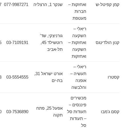
ל-ש
ואחזקות –
שנקר 1, הרצליה
077-9987271
077-5558917
חברות
מעטפת
ריאלי –
השקעה
גורניצקי, שד'
ינגס
ואחזקות –
רוטשילד 45,
03-7109191
03-5606555
השקעה
תל-אביב
ואחזקות
ריאלי –
תעשיה –
אורט ישראל 31,
03-5554553
03-5554555
אופנה
בת-ים
והלבשה
מכשירים
פיננסים –
אפעל 25, פתח
ו
תעודות סל
03-7536890
03-7532030
תקוה
– תעודות
סל