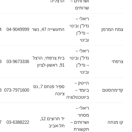
ושרותים –
הרצליה
שרותים
ריאלי –
נדל"ן ובינוי
מן
התעשייה 47, נשר
04-9049999
04-8214724
– נדל"ן
ובינוי
ריאלי –
נדל"ן ובינוי
בית צרפתי, הרצל
03-9660453
03-9673336
– נדל"ן
91, ראשון-לציון
ובינוי
הייטק –
ספיר פנחס 7, נס
טם
ביומד –
073-7971600
08-9100698
ציונה
ביוטכנולוגיה
ריאלי –
מסחר
יד חרוצים 12,
ושרותים –
03-6388222
03-6388207
תל-אביב
תקשורת