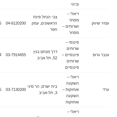
ובינוי
ריאלי –
צבי הנחל פינת
מסחר
וק
הראשונים, עמק
04-6120200
04-6322255
ושרותים –
חפר
מסחר
פיננסי –
שרותים
דרך מנחם בגין
פ
פיננסיים –
03-7914455
03-7914464
52, תל אביב
שרותים
פיננסיים
ריאלי –
השקעה
בית ישרס, הר סיני
ואחזקות –
03-7130200
03-5606955
3, תל-אביב
השקעה
ואחזקות
ריאלי –