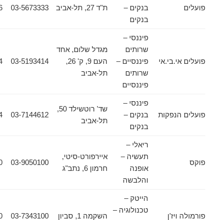
בנקים –
ת"ד 27, תל-אביב
03-5673333
03-5674576
בנקים
פיננסי –
שרותים
מגדל שלום, אחד
.בי.אי
פיננסיים –
העם 9, ק' 26,
03-5193414
03-5175414
שרותים
תל-אביב
פיננסיים
פיננסי –
שד' רוטשילד 50,
נפקות
בנקים –
03-7144612
03-7145424
תל-אביב
בנקים
ריאלי –
תעשיה –
איירפורט-סיטי,
03-9050200
03-9050100
אופנה
חרמון 6, נתב"ג
והלבשה
הייטק –
טכנולוגיה –
יז'ן
השקמה 1, סביון
03-7343100
03-7367770