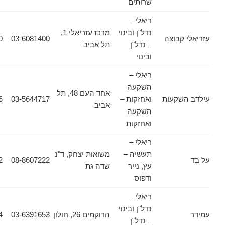
שרותים
ריאלי –
נדל"ן ובינוי
מרכז עזריאלי 1,
קבוצה
03-6081400
03-6081380
– נדל"ן
תל אביב
ובינוי
ריאלי –
השקעה
אחד העם 48, תל
שקעות
ואחזקות –
03-5644717
03-5644716
אביב
השקעה
ואחזקות
ריאלי –
תעשיה –
משואות יצחק, ד"נ
08-8501102
08-8607222
עץ, נייר
שדה גת
ודפוס
ריאלי –
נדל"ן ובינוי
הרוקמים 26, חולון
03-6391653
03-6931564
– נדל"ן