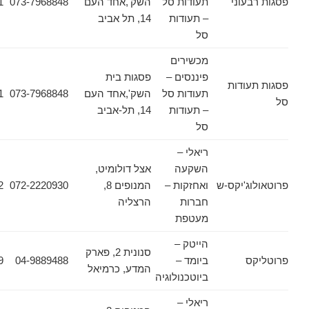
עוני
תעודות סל
השק',אחד העם
073-7968848
03-6178471
– תעודות
14, תל אביב
סל
מכשירים
פיננסים –
פסגות בית
ודות
תעודות סל
השק',אחד העם
073-7968848
03-6178471
– תעודות
14, תל-אביב
סל
ריאלי –
השקעה
אצל דולומיט,
ג'יקס-ש
ואחזקות –
המנופים 8,
072-2220930
072-2220952
חברות
הרצליה
מעטפת
הייטק –
סנונית 2, פארק
ס
ביומד –
04-9889488
04-9889489
המדע, כרמיאל
ביוטכנולוגיה
ריאלי –