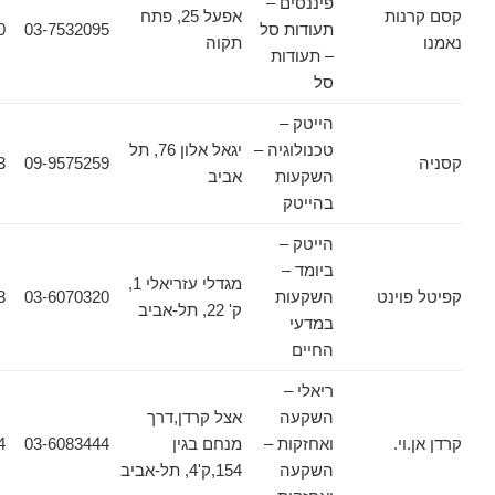
פיננסים –
ות
אפעל 25, פתח
תעודות סל
03-7532095
03-7536640
תקוה
– תעודות
סל
הייטק –
טכנולוגיה –
יגאל אלון 76, תל
02-6257083
09-9575259
השקעות
אביב
בהייטק
הייטק –
ביומד –
מגדלי עזריאלי 1,
ינט
השקעות
03-6070320
03-6070323
ק' 22, תל-אביב
במדעי
החיים
ריאלי –
השקעה
אצל קרדן,דרך
.
ואחזקות –
מנחם בגין
03-6083444
03-6083434
השקעה
154,ק'4, תל-אביב