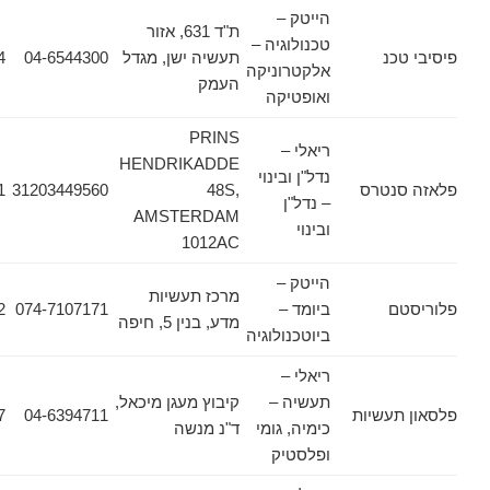
הייטק –
ת"ד 631, אזור
טכנולוגיה –
כנ
תעשיה ישן, מגדל
04-6544300
04-6542764
אלקטרוניקה
העמק
ואופטיקה
PRINS
ריאלי –
HENDRIKADDE
נדל"ן ובינוי
נטרס
48S,
31203449560
31203449561
– נדל"ן
AMSTERDAM
ובינוי
1012AC
הייטק –
מרכז תעשיות
ם
ביומד –
074-7107171
074-7107172
מדע, בנין 5, חיפה
ביוטכנולוגיה
ריאלי –
תעשיה –
קיבוץ מעגן מיכאל,
עשיות
04-6394711
04-6243227
כימיה, גומי
ד"נ מנשה
ופלסטיק