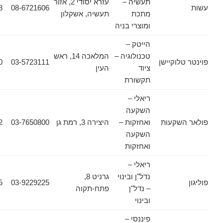
תעשיה –
עזרא יסודי 2, אזור
08-6755198
08-6721606
מתכת
תעשיה, אשקלון
ומוצרי בניה
הייטק –
טכנולוגיה –
המלאכה 14, ראש
וקיישן
03-5723111
03-5723100
ציוד
העין
תקשורת
ריאלי –
השקעה
שקעות
ואחזקות –
היצירה 3, רמת גן
03-7650800
03-6440662
השקעה
ואחזקות
ריאלי –
נדל"ן ובינוי
גרניט 8,
03-9229255
03-9229225
– נדל"ן
פתח-תקוה
ובינוי
פיננסי –