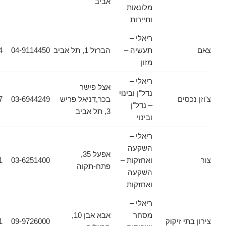
אביב
מלונאות
ותיירות
ריאלי –
תעשיה –
הברזל 1, תל אביב
04-9114450
04-6987494
מזון
ריאלי –
אצל פישר
נדל"ן ובינוי
ים
בכר,דניאל פריש
03-6944249
03-6944157
– נדל"ן
3, תל אביב
ובינוי
ריאלי –
השקעה
אפעל 35,
ואחזקות –
03-6251400
03-9191911
פתח-תקוה
השקעה
ואחזקות
ריאלי –
מסחר
אבא אבן 10,
 זיקוק
09-9726000
09-9726001