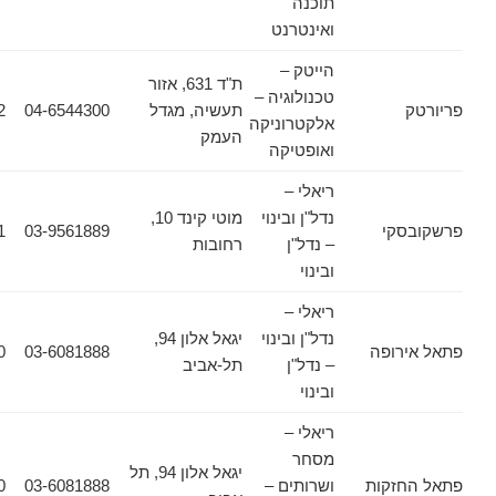
תוכנה
ואינטרנט
הייטק –
ת"ד 631, אזור
טכנולוגיה –
תעשיה, מגדל
04-6544300
04-6544322
אלקטרוניקה
העמק
ואופטיקה
ריאלי –
נדל"ן ובינוי
מוטי קינד 10,
קי
03-9561889
03-9561831
– נדל"ן
רחובות
ובינוי
ריאלי –
נדל"ן ובינוי
יגאל אלון 94,
רופה
03-6081888
03-6081880
– נדל"ן
תל-אביב
ובינוי
ריאלי –
מסחר
יגאל אלון 94, תל
זקות
ושרותים –
03-6081888
03-6081880