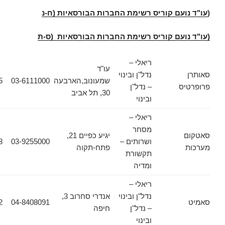
עם קוריס רשימת החברות הבורסאיות (ח-נ
ועם קוריס רשימת החברות הבורסאיות (ס-ת
ריאלי –
עו"ד
נדל"ן ובינוי
שמעונוב,הארבעה
03-6111000
03-6133355
ס
– נדל"ן
30, תל אביב
ובינוי
ריאלי –
מסחר
יגיע כפיים 21,
ושרותים –
03-9255000
03-9217938
פתח-תקוה
תקשורת
ומדיה
ריאלי –
נדל"ן ובינוי
אנדרי סחרוב 3,
04-8408092
04-8408091
– נדל"ן
חיפה
ובינוי