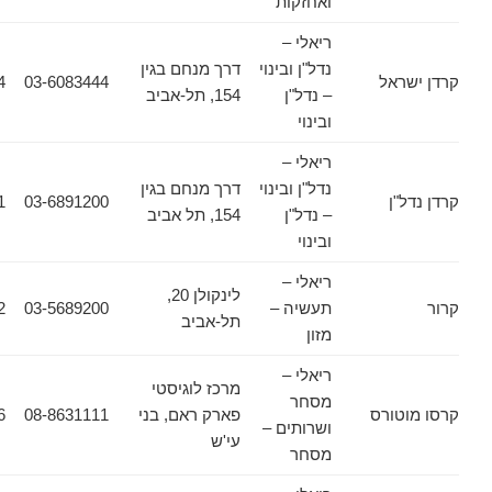
ואחזקות
ריאלי –
נדל"ן ובינוי
דרך מנחם בגין
אל
03-6083444
03-6083434
– נדל"ן
154, תל-אביב
ובינוי
ריאלי –
נדל"ן ובינוי
דרך מנחם בגין
ן
03-6891200
03-6911661
– נדל"ן
154, תל אביב
ובינוי
ריאלי –
לינקולן 20,
תעשיה –
03-5689200
03-5689222
תל-אביב
מזון
ריאלי –
מרכז לוגיסטי
מסחר
ורס
פארק ראם, בני
08-8631111
08-8631556
ושרותים –
עי'ש
מסחר