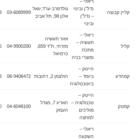
ריאלי –
נדל"ן ובינוי
גולדפרב-עו"ד,יגאל
וצה
03-6089999
03-6089909
– נדל"ן
אלון 98, תל אביב
ובינוי
ריאלי –
אזור תעשיה
תעשיה –
מזרחי, ת"ד 659,
04-9900200
04-9900255
מתכת
כרמיאל
ומוצרי בניה
הייטק –
ביומד –
הולצמן 2, רחובות
08-9406472
08-9406473
ביוטכנולוגיה
הייטק –
טכנולוגיה –
האריג 7, מגדל
04-6048300
04-6048100
מוליכים
העמק
למחצה
ריאלי –
השקעה