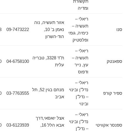
תקשורת
ומדיה
ריאלי –
אזור תעשיה, נוה
תעשיה –
נאמן ב' 10,
09-7473222
09-7473233
כימיה, גומי
הוד-השרון
ופלסטיק
ריאלי –
תעשיה –
ת"ד 3328, טבריה
04-6372370
04-6758100
עץ, נייר
עלית
ודפוס
ריאלי –
נדל"ן ובינוי
מנחם בגין 52, תל
פ
03-7763555
03-7763560
– נדל"ן
אביב
ובינוי
ריאלי –
אצל יואסאי,דרך
נדל"ן ובינוי
וויטי
אבא הלל 16,
03-6123939
03-6125030
– נדל"ן