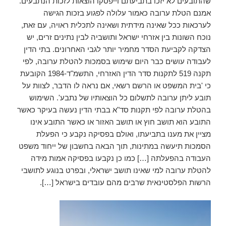
שהתובעים לא יזכו בתביעתם וייפסקו הוצאות לזכות הנתבעים.
אמנם הטלת ערובה כאמור עלולה לפגוע בזכות הגישה
לערכאות ככל שאינה מידתית ושאינה לתכלית ראויה, עם זאת,
נוכח השונות בין אזרחי ישראל ותושביה לבין נתינים זרים, יש
הצדקה לקביעת הסדר מחמיר יותר לגבי האחרונים. בתי הדין
לעבודה עושים כבר היום שימוש בסמכות להטלת ערובה, לפי
תקנה 519 לתקנות סדר הדין האזרחי, התשמ"ד-1984 הקובעת
כי 'בית המשפט או הרשם רשאי, אם נראה לו הדבר, לצוות על
תובע ליתן ערובה לתשלום כל הוצאותיו של נתבע'. השימוש
בהטלת ערובה לפי תקנות סד"א בבתי הדין נעשה בעיקר כאשר
התובע הוא תושב חוץ או תושב האזור או כאשר התובע אינו
מציין את מענו בתביעתו, ואולם בפסיקה נקבע כי הפעלת
הסמכות תיעשה במתינות, תוך הבאה בחשבון של ייחוד משפט
העבודה בהפעלתה […] כמו כן נקבעו בפסיקה אמות מידה
להטלת ערובה למי שאינו תושב ישראלי, ובפרט בנוגע לתושבי
הרשות הפלסטינאית שרבים מהם עובדים בישראל […].