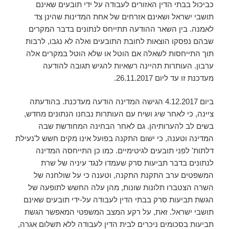
כביכול בבתי הדין האזורים לעבודה על ידי תובעים שאינם
תושבי ישראל ושאינם אזרחים של אחת המדינות שהינן צד
לאמנה. בין השאר ההודעה תתייחס לנתונים בדבר המקרים
שבהם נפסקו הוצאות לחובת התובעים ואלה לא נגבו, לרבות
תוך התייחסות לשאלה אם הוטל או שלא הוטל במקרים אלה
ערבון. העותרות תהיינה רשאיות להגיש תגובה להודעה
מעדכנת זו עד ליום 26.11.2017.
ביום 4.12.2017 הגישה המדינה הודעה מעדכנת. בהודעתה
ציינה, כי לאחר שיג ושיח עם העותרות נבחנו הנתונים מחדש,
בשים לב להערותיהן. גם לאחר הבחינה המחודשת שבה
המדינה וטענה, כי ישום התקנה בפועל אינו מקים חשש ל'נעילת
דלתות' לפני תובעים לגיטימיים. כמו כן התייחסה המדינה
לנתונים בדבר תביעות סרק שעמדו לנגד עיניה של שרת
המשפטים ערב התקנת התקנה, וטענה כי על שולחנה של
השרה הצטברו תלונות שונות, מהן עלה החשש לתופעה של
הגשת תביעות סרק בבתי הדין לעבודה על-ידי תובעים שאינם
תושבי ישראל. זאת, על רקע המצב המשפטי המאפשר הגשת
תביעות בסכומים ניכרים לבית הדין לעבודה ללא תשלום אגרה,