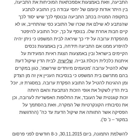
התביעה, וזאת באמצעות אסמכתאות המוכיחות את התביעה,
בין היתר אודות קיומם של יחסי עבודה בין התובע לנתבע
בתקופה המנויה בכתב התביעה ובנוסף לכך שיש יסוד לכך
שהנתבע לא שילם את שכרו של התובע כפי שהתחייב, או לא
קיים חבות אחרת שלו. בנוסף על כך, יכול התובע להיפטר
מהפקדת ערובה על ידי כך שיראה לבית המשפט כי ניתן יהיה
להיפרע ממנו אם התביעה תידחה, בין באמצעות נכסים
הקיימים בישראל ובין באמצעות הצגת ראיות המעידות על
איתנות כלכלית ויכולת גבייה.
שלישית
, לבית הדין שיקול דעת
שלא להטיל ערובה 'מטעמים מיוחדים שירשמו', כגון במקרים
בהם מתרשם בית המשפט כי בנסיבות העניין אין זה מן הצדק
ומן ההגינות להטיל על התובע הפקדת ערובה. במסגרת זו, יוכל
בית הדין לשקול את אופי הזכות הנתבעת והאם היותה
זכות קוגנטית של העובד, את החלופות האפשריות לערובה, וכן
את נסיבותיו הקונקרטיות של המקרה, וזאת בהסתמך על
הפסיקה אשר התוותה את שיקול הדעת עד כה" (ההדגשות
במקור – נ' ס').
להשלמת התמונה, ביום 30.11.2015, כ-8 חודשים לפני פרסום