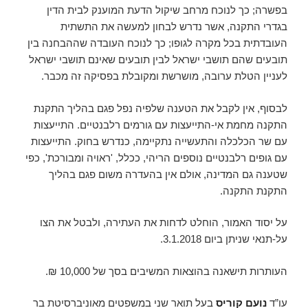
בפשרה; כך לנוכח מרחב שיקול הדעת המוענק לבית הדין
בגדרי התקנה, אשר נדרש לבחון למעשה את התשתית
העובדתית בכל מקרה לגופו; כך לנוכח העובדה שההבחנה בין
תובעים שהם תושבי ישראל לבין תובעים שאינם תושבי ישראל
לעניין הטלת ערובה, מושרשת ומקובלת בפסיקה זה מכבר.
לבסוף, אין לקבל את הטענה שלפיה נפל פגם בהליך התקנת
התקנה מחמת אי-התייעצות עם גורמים רלבנטיים. התייעצות
עם שר הכלכלה והתעשייה נתקיימה, כנדרש בחוק. התייעצות
עם גופים רלבנטיים נוספים הריהי, ככלל, 'ראויה ומבורכת', כפי
שטענה גם המדינה, אולם אין בהעדרה משום פגם בהליך
התקנת התקנה.
על יסוד האמור, הוחלט לדחות את העתירה, ולבטל את הצו
על-תנאי שניתן ביום 3.1.2018.
העותרות תישאנה בהוצאות המשיבים בסך של 10,000 ₪.
עו”ד
נועם קוריס
בעל תואר שני במשפטים מאוניברסיטת בר