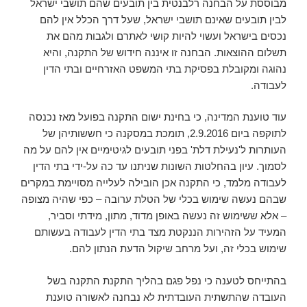
מבוססת על הבחנה רלבנטית בין תובעים שהם תושבי ישראל
לבין תובעים שאינם תושבי ישראל, שעל דרך הכלל אין להם
נכסים בישראל ועשוי להיות קושי לאתרם ולגבות מהם את
תשלום ההוצאות. הבחנה זו איננה חידוש של התקנה, והיא
נהוגה ומקובלת בפסיקת בתי המשפט האזרחיים ובתי הדין
לעבודה.
עוד טוענת המדינה, כי בחינת ישום התקנה בפועל מאז נכנסה
לתוקפה ביום 2.9.2016, תומכת במסקנה כי חששותיהן של
העותרות ל'נעילת דלת' בפני תובעים לגיטימיים אין להם על מה
לסמוך. עיון בהחלטות השונות שניתנו עד כה על-ידי בתי הדין
לעבודה מלמד, כי התקנה אכן הובילה לעלייה מסויימת במקרים
שבהם נעשה שימוש בכלי של הטלת ערובה – כפי שהיה מצופה
– אלא ששימוש זה נעשה באופן מדוד, מתון, מידתי וסביר,
המעיד על הזהירות הננקטת מצד בתי הדין לעבודה בעשותם
שימוש בכלי זה, ועל מרחב שיקול הדעת הנתון להם.
בהתייחס לטענה כי נפל פגם בהליך התקנת התקנה בשל
העובדה שהתשתית העובדתית לא נבחנה לאשורה טוענת