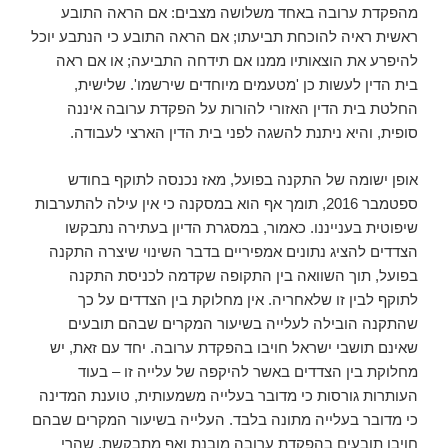
מהפקדת ערובה באחד משלושה מצבים: אם הראה התובע
ראשית ראיה להוכחת תביעתו; אם הראה התובע כי הנתבע יוכל
להיפרע את הוצאותיו ממנו אם תידחה התביעה; או אם ראה
בית הדין לעשות כן 'מטעמים מיוחדים שירשמו'. שלישית,
החלטת בית הדין האזורי להורות על הפקדת ערובה איננה
סופית, והיא ניתנת להשגה לפני בית הדין הארצי לעבודה.
אופן ישומה של התקנה בפועל, מאז נכנסה לתוקף בחודש
ספטמבר 2016, תומך אף הוא במסקנה כי אין עילה להתערבות
שיפוטית בענייננו. כאמור, במסגרת הדיון בעתירה נתבקשו
הצדדים להציג נתונים אמפיריים בדבר השינוי שיצרה התקנה
בפועל, תוך השוואה בין התקופה שקדמה לכניסת התקנה
לתוקף לבין זו שלאחריה. אין מחלוקת בין הצדדים על כך
שהתקנה הובילה לעלייה בשיעור המקרים שבהם תובעים
שאינם תושבי ישראל חויבו בהפקדת ערובה. יחד עם זאת, יש
מחלוקת בין הצדדים באשר להיקפה של עלייה זו – בעוד
העותרות גורסות כי מדובר בעלייה משמעותית, טוענת המדינה
כי מדובר בעלייה מתונה בלבד. העלייה בשיעור המקרים שבהם
חויבו תובעים בהפקדת ערובה מובנת ואף מתבקשת, שהרי