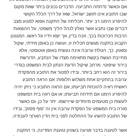
אם וכאשר נדחתה התביעה. הדברים נכונים ביתר שאת מקום
שבו התובע אינו תושב ישראל, שאז על דרך הכלל הקושי
להיפרע הימנו רב יותר. תכליתה של התקנה אפוא למנוע מצב
דברים שבו נתבע אשר נאלץ לנהל הליך משפטי, על ההוצאות
הרבות הכרוכות בכך, זוכה בדין, אך יוצא וידיו על ראשו. המנגנון
הקבוע בתקנה מגשים תכלית זו, ועושה כן באופן מידתי, שקול
ומאוזן. כך, הטלת ערובה אינה נעשית באופן אוטומטי, אלא
מחייבת הגשת בקשת מתאימה מצדו של הנתבע, הדורשת
בירור שיפוטי. מרחב שיקול הדעת הנתון לבית המשפט בגדרי
בירור זה הוא רחב ביותר, ובידו לפטור את התובע מהפקדת
ערובה בהתקיים אחת משלוש חלופות: אם הראה התובע
ראשית ראיה להוכחת תביעתו; אם הראה התובע כי ניתן יהיה
להיפרע הימנו אם תידחה תביעתו; או אם ראה בית המשפט
לעשות כן מטעמים מיוחדים שיירשמו. יתר על כן, גם כאשר
מורה בית המשפט על הפקדת ערובה אין זה 'סוף פסוק', ובידו
של התובע להשיג על ההחלטה לפני בית הדין הארצי לעבודה.
אשר לטענה בדבר פגיעה בשוויון טוענת המדינה, כי התקנה