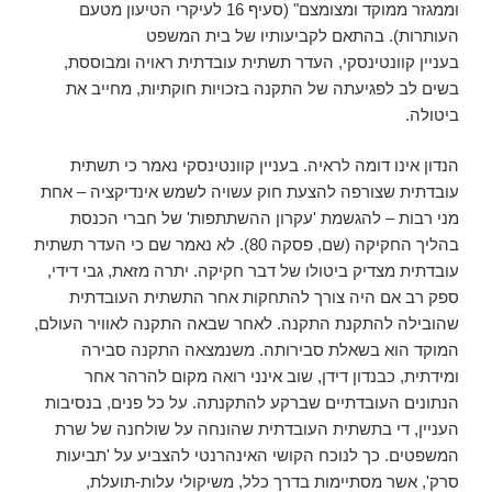
וממגזר ממוקד ומצומצם" (סעיף 16 לעיקרי הטיעון מטעם
העותרות). בהתאם לקביעותיו של בית המשפט
בעניין קוונטינסקי, העדר תשתית עובדתית ראויה ומבוססת,
בשים לב לפגיעתה של התקנה בזכויות חוקתיות, מחייב את
ביטולה.
הנדון אינו דומה לראיה. בעניין קוונטינסקי נאמר כי תשתית
עובדתית שצורפה להצעת חוק עשויה לשמש אינדיקציה – אחת
מני רבות – להגשמת 'עקרון ההשתתפות' של חברי הכנסת
בהליך החקיקה (שם, פסקה 80). לא נאמר שם כי העדר תשתית
עובדתית מצדיק ביטולו של דבר חקיקה. יתרה מזאת, גבי דידי,
ספק רב אם היה צורך להתחקות אחר התשתית העובדתית
שהובילה להתקנת התקנה. לאחר שבאה התקנה לאוויר העולם,
המוקד הוא בשאלת סבירותה. משנמצאה התקנה סבירה
ומידתית, כבנדון דידן, שוב אינני רואה מקום להרהר אחר
הנתונים העובדתיים שברקע להתקנתה. על כל פנים, בנסיבות
העניין, די בתשתית העובדתית שהונחה על שולחנה של שרת
המשפטים. כך לנוכח הקושי האינהרנטי להצביע על 'תביעות
סרק', אשר מסתיימות בדרך כלל, משיקולי עלות-תועלת,