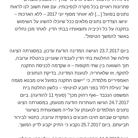
פתרונות ראויים בכל מקרה לנסיבותיו. עם זאת חשוב לנו לראות
נתונים בפועל […] לא יאוחר מסוף יוני 2017 – ללא הארכות –
יגישו הצדדים נתונים מלאים ככל שיוכלו להשיג על השימוש
בתקנה על כל רכיביה ותוצאותיו בבתי הדין. לאחר מכן נחליט
באשר להמשך הטיפול".
ביום 23.7.2017 הגישה המדינה הודעת עדכון, במסגרתה הציגה
פילוח של החלטות בתי הדין לעבודה שעניינן בהטלת ערובה,
תוך השוואה בין שתי תקופות – זו שקדמה לכניסת התקנה
לתוקף, וזו שלאחריה. לטענת המדינה, בדיקת הנתונים
האמפיריים מלמדת, כי "יישום התקנה בפועל אינו מבטא מגמה
של 'נעילת דלת' בפני תובע לגיטימי – כלשון החלטת בית
המשפט הנכבד –ואף רחוק מכך" (סעיף 11 להודעה). ביום
24.7.2017 הגישו העותרות הודעה מטעמן, במסגרתה הציגו
נתונים המלמדים לטענתן על עלייה משמעותית בשיעור
המקרים שבהם חויבו תובעים בהפקדת ערובה, כתנאי לבירור
תביעתם. ביום 25.7.2017 נקבע כי התיק יקבע לדיון המשך.