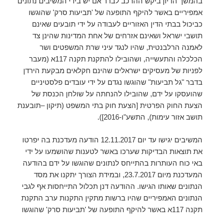
בהמשך הדיון ביקש ההרכב לברר אם יש בידי המשיבים נתונים
אמפיריים באשר להיקף התופעה של 'תביעות סרק' שהוגשו
כביכול בבתי הדין האזוריים לעבודה על ידי תובעים שאינם
תושבי ישראל ושאינם אזרחים של אחת המדינות שהינן צד
לאמנה הרלבנטית, שהיו לנגד עיני שרת המשפטים ושר
הכלכלה והתעשייה, ושהובילו להתקנת תקנה 117א (מעבר
לפניות של מעסיקים ישראלים שהינם חקלאים מבקעת הירדן
בדבר "גל תביעות" שהוגשו נגדם על ידי עובדים פלסטיניים
שהועסקו על ידם, שהובילו להנחתה על שולחן הכנסת של
הצעת החוק הפרטית [הצעת חוק בתי המשפט (תיקון –תובענת
תושב אזור עימות), התשע"ו-2016]).
המשיבים יגישו עד יום 12.11.2017 הודעה מעדכנת בה יפרטו
את תוצאות הבדיקות שערכו באשר לטענות שהושמעו על ידי
באי כוח העותרות בהתייחס לנתונים שהוגשו על ידם בהודעה
המעדכנת מיום 23.7.2017, ובמידת הצורך יתקנו את מסד
הנתונים שאותו הגישו. ההודעה דנן תכלול התייחסות אף לגבי
הנתונים האמפיריים שהיו ברשות מתקין התקנות ערב התקנת
תקנה 117א באשר להיקף התופעה של 'תביעות סרק' שהוגשו