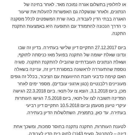
או לחלופין בתשלום אגרה נמוכה מאד. לאחר בחינה של
הנתונים, ולאחר שנשקלה גם האפשרות להעלות את שיעור
האגרה בבתי הדין לעבודה, באה שרת המשפטים לכלל מסקנה
כי הדרך הנכונה להתמודד עם התופעה היא באמצעות התקנת
התקנה.
ביום 27.12.2017 התקיים דיון שלישי בעתירה. בדיון זה שבו
ונדונו שאלת ישומה של התקנה בפועל מאז כניסתה לתוקף,
ושאלת הנתונים העובדתיים שהובילו להתקנת התקנה. סוגיה
נוספת שהתעוררה לראשונה במסגרת דיון זה, עניינה בשאלה
האם קוימה כדבעי חובת ההיוועצות עם הציבור, בכלל זה גופים
מעוניינים רלבנטיים (כגון ארגוני עובדים). מספר ימים לאחר
מכן, ביום 3.1.2018, הוצא צו על-תנאי. ביום 22.3.2018 הגישה
המדינה תשובה לצו על-תנאי, ביום 7.5.2018 הגישו העותרות
עיקרי טיעון מטעמן וביום 10.5.2018 התקיים דיון רביעי
בעתירה. עד כאן, בתמצית, השתלשלות הדיון בעתירה.
לטענת העותרות, התקנה נתקנה בחוסר סמכות, ומשכך אחת
דינה – להתבטל. סעיף 43(ב) לחוק בית הדין לעבודה,