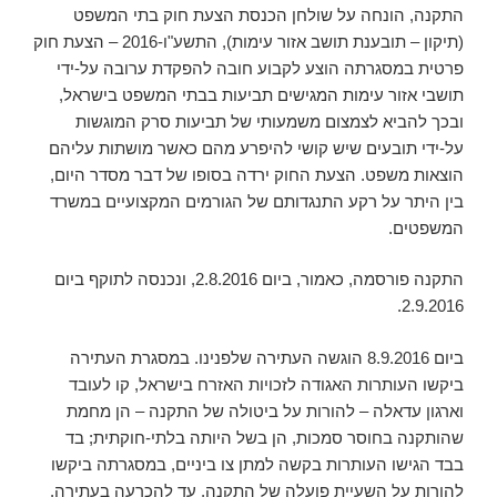
התקנה, הונחה על שולחן הכנסת הצעת חוק בתי המשפט
(תיקון – תובענת תושב אזור עימות), התשע"ו-2016 – הצעת חוק
פרטית במסגרתה הוצע לקבוע חובה להפקדת ערובה על-ידי
תושבי אזור עימות המגישים תביעות בבתי המשפט בישראל,
ובכך להביא לצמצום משמעותי של תביעות סרק המוגשות
על-ידי תובעים שיש קושי להיפרע מהם כאשר מושתות עליהם
הוצאות משפט. הצעת החוק ירדה בסופו של דבר מסדר היום,
בין היתר על רקע התנגדותם של הגורמים המקצועיים במשרד
המשפטים.
התקנה פורסמה, כאמור, ביום 2.8.2016, ונכנסה לתוקף ביום
2.9.2016.
ביום 8.9.2016 הוגשה העתירה שלפנינו. במסגרת העתירה
ביקשו העותרות האגודה לזכויות האזרח בישראל, קו לעובד
וארגון עדאלה – להורות על ביטולה של התקנה – הן מחמת
שהותקנה בחוסר סמכות, הן בשל היותה בלתי-חוקתית; בד
בבד הגישו העותרות בקשה למתן צו ביניים, במסגרתה ביקשו
להורות על השעיית פועלה של התקנה, עד להכרעה בעתירה.