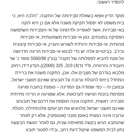
להסדר ראשוני.
מוקד הדיון אפוא בשאלת סבירותה של התקנה. "הלכה היא, כי
בית-משפט לא יפסול חקיקת משנה אלא אם כן היא לוקה
באי-סבירות. אשר לאופייה ולדרגתה של אי-הסבירות השתמשה
הפסיקה במונחים, כגון אי-סבירות משמעותית, אי-סבירות
מהותית, אי-סבירות היורדת לשורש העניין, אי-סבירות קיצונית
וכיו"ב. בביטויים אלה יש כדי לבטא אי-סבירות חריגה הדרושה
על-מנת להביא לפסלותה של תקנה" (בג"ץ 5580/98 סופר נ' שר
העבודה והרווחה, פ"ד נד(4) 319, 325 (2000)).הנדון דידן רחוק
מלבוא בגדרם של מצבים אלו. אכן, התקנה משנה את ברירת
המחדל ביחס להטלת ערובה על תובעים שאינם תושבי ישראל,
ובמובן זה – כפי שמודה גם המדינה – טומנת בחובה פגיעה
מסוימת בזכות הגישה לערכאות. אלא שפגיעה זו הריהי מידתית
וסבירה: ראשית, התקנה אינה חוסמת את דרכם של תובעים
שאינם תושבי ישראל מלהגיש את תביעתם מלכתחילה; הטלת
ערובה אינה נעשית באופן מוּכְני (אוטומטי), אלא רק לאחר
שהנתבע הגיש בקשה מתאימה.שנית, גם לאחר הגשת הבקשה
נתון לבית המשפט שיקול דעת רחב, ובידו לפטור תובע