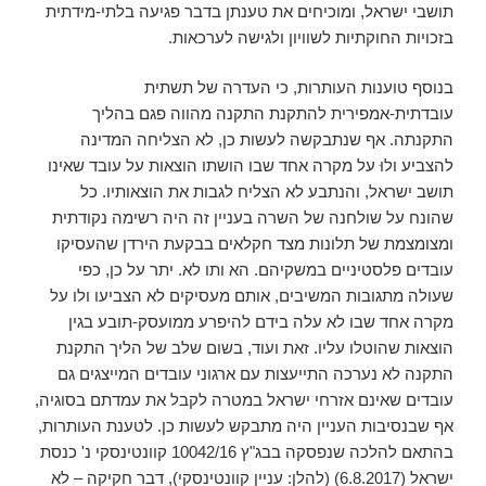
תושבי ישראל, ומוכיחים את טענתן בדבר פגיעה בלתי-מידתית
בזכויות החוקתיות לשוויון ולגישה לערכאות.
בנוסף טוענות העותרות, כי העדרה של תשתית
עובדתית-אמפירית להתקנת התקנה מהווה פגם בהליך
התקנתה. אף שנתבקשה לעשות כן, לא הצליחה המדינה
להצביע ולוּ על מקרה אחד שבו הושתו הוצאות על עובד שאינו
תושב ישראל, והנתבע לא הצליח לגבות את הוצאותיו. כל
שהונח על שולחנה של השרה בעניין זה היה רשימה נקודתית
ומצומצמת של תלונות מצד חקלאים בבקעת הירדן שהעסיקו
עובדים פלסטיניים במשקיהם. הא ותו לא. יתר על כן, כפי
שעולה מתגובות המשיבים, אותם מעסיקים לא הצביעו ולו על
מקרה אחד שבו לא עלה בידם להיפרע ממועסק-תובע בגין
הוצאות שהוטלו עליו. זאת ועוד, בשום שלב של הליך התקנת
התקנה לא נערכה התייעצות עם ארגוני עובדים המייצגים גם
עובדים שאינם אזרחי ישראל במטרה לקבל את עמדתם בסוגיה,
אף שבנסיבות העניין היה מתבקש לעשות כן. לטענת העותרות,
בהתאם להלכה שנפסקה בבג"ץ 10042/16 קוונטינסקי נ' כנסת
ישראל (6.8.2017) (להלן: עניין קוונטינסקי), דבר חקיקה – לא