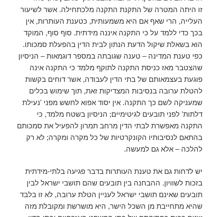
זו היתה המטרה של התקנת התקנה מלכתחילה. אשר לשיעור
העלייה, הרי שאף אם היא משמעותית, כטענת העותרות, אין
בכך כדי ללמד על כי התקנה איננה מידתית. סוף סוף, המוקד
הוא בשאלת שיקול הדעת הנתון לבית הדין בהפעלת סמכותו.
כפי טענת המדינה – טענה שגובתה במספר דוגמאות – הניסיון
שהצטבר מאז כניסת התקנה לתוקף מלמד כי התקנה אינה
פוגעת בעצמאותם של בתי הדין לעבודה, אשר דוחים בקשות
להטלת ערובה בנסיבות המצדיקות זאת, תוך שימוש בכלים
שמעניקה לשם כך התקנה. אין יסוד אפוא לחשש מפני 'נעילת
דלתות' לפני תובעים לגיטימיים; הניסיון בשטח מלמד, כי
התקנה מאפשרת לבתי הדין מרחב תמרון להפעיל את סמכותם
בהתאם לנסיבותיו הקונקרטיות של כל מקרה ומקרה; לא רק
להלכה – אלא גם למעשה.
יש לדחות גם את טענת העותרות בדבר פגיעה בלתי-מידתית
בזכות לשוויון. ההבחנה בין תובעים שהם תושבי ישראל לבין
תובעים שאינם תושבי ישראל לעניין הטלת ערובה, לא זו בלבד
שהיא מתחייבת מן השכל הישר, היא מושרשת ומקובלת מזה