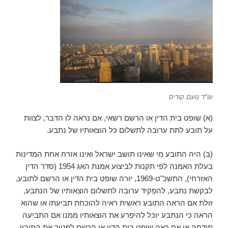
עו"ד נועם קוריס
(א) שופט בית הדין או הרשם רשאי, אם נראה לו הדבר, לצוות
על תובע לתת ערובה לתשלום כל הוצאותיו של נתבע.
(ב) היה התובע מי שאינו תושב ישראל ואינו אזרח אחת המדינות
בעלת האמנה לפי תקנות לביצוע אמנת האג 1954 (סדר הדין
האזרחי), התשכ"ט-1969, יורה שופט בית הדין או הרשם לתובע,
לבקשת נתבע, להפקיד ערובה לתשלום הוצאותיו של הנתבע,
זולת אם הראה התובע ראשית ראיה להוכחת תביעתו או שהוא
הראה כי הנתבע יוכל להיפרע את הוצאותיו ממנו אם התביעה
תידחה או אם ראה שופט בית הדין או הרשם לפטור את התובע