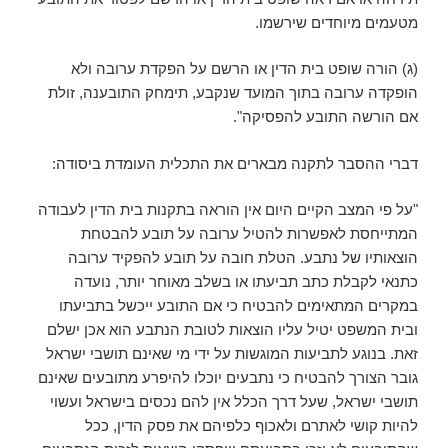
מטעמים מיוחדים שירשמו.
(ג) הורה שופט בית הדין או הרשם על הפקדת ערובה ולא
הופקדה ערובה בתוך המועד שנקבע, תימחק התובענה, זולת
אם הורשה התובע להפסיקה".
דברי ההסבר לתקנה מבארים את התכלית העומדת ביסודה:
"על פי המצב הקיים היום אין הוראה בתקנות בית הדין לעבודה
המתייחסת לאפשרות להטיל ערובה על תובע להבטחת
הוצאותיו של נתבע. הטלת חובה על תובע להפקיד ערובה
כתנאי לקבלת כתב תביעתו או בשלב מאוחר יותר, נועדה
במקרים המתאימים להבטיח כי אם התובע ייכשל בתביעתו
ובית המשפט יטיל עליו הוצאות לטובת הנתבע הוא אכן ישלם
זאת. בנוגע לתביעות המוגשות על ידי מי שאינם תושבי ישראל
גובר הצורך להבטיח כי נתבעים יוכלו להיפרע מתובעים שאינם
תושבי ישראל, שעל דרך הכלל אין להם נכסים בישראל ועשוי
להיות קושי לאתרם ולאכוף כלפיהם את פסק הדין, ככל