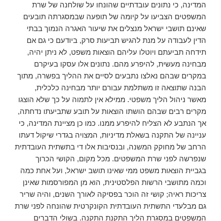
המדינה, כי נתונים עובדתיים שהונחו על שולחנה של שרת
המשפטים הצביעו על קיומה של תופעה שבמסגרתה תובעים
שאינם תושבי ישראל מנצלים את שיעור האגרה הנמוך בבתי
הדין לעבודה על מנת להגיש תביעות סרק, ביודעם כי גם אם
תידחה תביעתם ויוטלו עליהם הוצאות משפט, לא ניתן יהיה,
מבחינה מעשית, להיפרע מהם. נתונים אלו עסקו בעיקרם
במקרים שבהם נאלצו נתבעים לסיים את ההליך בפשרה, מתוך
הבנה שתוצאה זו משתלמת עבורם יותר מבחינה כלכלית,
מאשר ניהול הליך משפטי. ממילא אין לתמוה על כך שלא הוצגו
מקרים רבים שבהם הושתו הוצאות על תובע שתביעתו נדחתה,
אך הנתבע לא הצליח להיפרע ממנו. כמו כן מציינת המדינה, כי
עניינה של התקנה בשאלת מדיניות, המצויה בגדרי שיקול דעתו
הרחב של מחוקק המשנה, ובנסיבות אלו די בתשתית העובדתית
שנפרשה לפני שרת המשפטים. מכל מקום, הקושי הכרוך
בגביית הוצאות משפט ממי שאינו תושב ישראל, ועל אחת כמה
וכמה מתושבי הרשות הפלסטינית, הוא מן המפורסמות שאינן
צריכות ראיה; קושי זה הוכר בפסיקה לאורך השנים, והיה שריר
גם מבלעדי התשתית העובדתית הקונקרטית שהונחה לפני שרת
המשפטים במסגרת הליך התקנת התקנה. בשולי הדברים