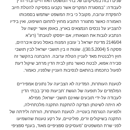
שנים רבות בפסיקתם של בתי המשפט האזרחיים ובתי הדין
לעבודה: "במסגרת המקרים אשר נקבעו בפסיקה להטלת חיוב
להפקדת ערובה, מקובל כי בית המשפט ישתמש בסמכותו
האמורה כאשר מתגורר התובע מחוץ לתחום השיפוט, ואין בידיו
להצביע על נכסים הנמצאים בארץ, באופן אשר יקשה על
הנתבע לגבות את הוצאותיו, אם ייפסקו לטובתו" (רע"א
2146/04 מדינת ישראל נ' עזבון המנוח באסל נעים איברהים,
פסקה 5 (30.5.2004)). שוֹנוּת זו בין תושבי ישראל לבין תושבי
חוץ רלבנטית מאד לעניין הטלת ערובה. ההבחנה בהקשר זה
סבירה אפוא, לבטח כאשר נתון לבית הדין מרחב שיקול דעת
לפעול כחכמתו בהתאם לנסיבות העניין שלפניו, כאמור.
לטענת העותרות, המדינה לא הצביעה על נתונים אמפיריים
המלמדים על תופעה של הגשת 'תביעות סרק' בבתי הדין
לעבודה על-ידי תובעים שאינם תושבי ישראל; ממילא
לא היתה לשיטתן הצדקה להתקנת התקנה מלכתחילה,
ולפגיעה הנגרמת בעטייה. לטענת העותרות, הורתה ולידתה של
התקנה בשיקולים זרים, פוליטיים, על רקע טענות שהשמיעו
לפני שרת המשפטים "מעסיקים ספציפיים מאוד, בענף ספציפי