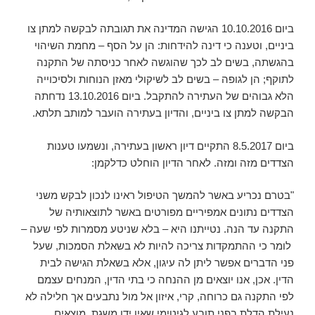
ביום 10.10.2016 הגישה המדינה את תגובתה לבקשה למתן צו
ביניים, וטענה כי דינה להידחות: הן על הסף – מחמת השיהוי
בהגשתה, בשים לב לכך שהוגשה לאחר כניסתה של התקנה
לתוקף; הן לגופה – בשים לב לשיקולי מאזן הנוחות ולסיכוייה
הלא גבוהים של העתירה להתקבל. ביום 13.10.2016 נדחתה
הבקשה למתן צו ביניים, והדיון בעתירה הועבר למותב תלתא.
ביום 8.5.2017 התקיים דיון ראשון בעתירה, ונשמעו טענות
הצדדים מזה ומזה. לאחר הדיון הוחלט כדלקמן:
"בטרם נכריע באשר להמשך הטיפול ראינו לנכון לבקש משני
הצדדים נתונים אמפיריים מפורטים באשר לתוצאותיה של
התקנה עד הנה. נטייתנו היא – בלא שניטע מסמרות לפי שעה –
לומר כי ההתמקדות צריכה להיות לא בשאלת הסמכות, שעל
פני הדברים אפשר ליתן לה עיגון, אלא בשאלת הגישה לבית
הדין. אכן, אנו יוצאים מן ההנחה כי בתי הדין, המנחים עצמם
לפי התקנה גם כרוחה, קרי, איזון אל מול נתבעים אך חלילה לא
נעילת הדלת בפני תובע לגיטימי שאין ידו משגת, מוצאים