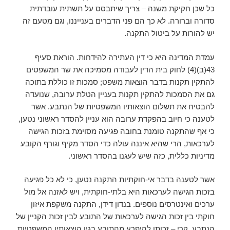
כל שכן חקיקת משנה – צריך שיתבסס על תשתית עובדתית
סדורה וברורה. לא כך הם פני הדברים בענייננו, וגם מטעם זה
יש להורות על ביטול התקנה.
עמדת המדינה היא כי דין העתירה להידחות. הוראת סעיף
43(ב)(4) לחוק בית הדין לעבודה מסמיכה את שר המשפטים
להתקין תקנות בדבר הוצאות משפט; סמכות זו כוללת בתוכה
גם את הסמכות להתקין תקנות בעניין הטלת ערובה, שנועדה
להבטיח את תשלום הוצאותיו המשפטיות של הנתבע. אשר
לטענה כי חיוב בהפקדת ערובה הוא עניין להסדר ראשוני נטען,
כי אף שהתקנה טומנת בחובה פגיעה מסוימת בזכות הגישה
לערכאות, הרי שהיא איננה עולה כדי הסדר מקיף וגורף הקובע
מדיניות כללית, כזה שיש לעגנו בהסדר ראשוני.
אשר לטענה בדבר אי-חוקתיות התקנה נטען, כי לא כל פגיעה
בזכות הגישה לערכאות היא בלתי-חוקתית, ויש לאזנה אל מול
ערכים ואינטרסים נוספים. בנדון דידן, התקנה משקפת איזון
חוקתי בין זכות הגישה לערכאות של התובע לבין זכות הקניין של
הנתבע, קרי – זכותו להיפרע מהתובע בגין הוצאותיו המשפטיות,