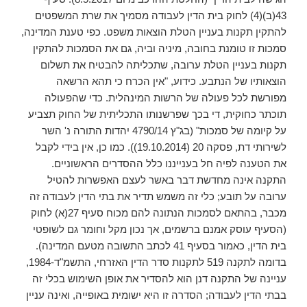
43(ב)(4) לחוק בית הדין לעבודה מסמיך את שרת המשפטים
להתקין תקנות בעניין הטלת הוצאות משפט. כפי טענת המדינה,
סמכות זו טומנת בחובה, מיניה וביה, גם את הסמכות להתקין
תקנות בעניין הטלת ערובה, שתכליתה להבטיח את תשלום
הוצאותיו של הנתבע. כידוע, "אין הכרח כי תהא הרשאה
מפורשת לכל פעולה של הרשות המינהלית. כדי שהפעולה
תוכתר כחוקית, די בכך שפרשנותו התכליתית של החוק תצביע
על קיומה של סמכות" (בג"ץ 4790/14 יהדות התורה נ' השר
לשירותי דת, פסקה 20 (19.10.2014)). כמו כן, אין בידי לקבל
את הטענה לפיה חל בענייננו כלל ההסדרים הראשוניים.
התקנה אינה מחדשת דבר באשר לעצם האפשרות להטיל
ערובה על תובע; כלי זה משמש תדיר את בתי הדין לעבודה זה
מכבר, בהתאם לסמכות הנתונה להם מכוח סעיף 27(א) לחוק
(הסעיף עוסק אמנם ברשמים, אך נכון מקל וחומר גם לשופטי
בית הדין, כאמור בסעיף 41 לכתב התשובה מטעם המדינה).
בדומה לתקנה 519 לתקנות סדר הדין האזרחי, התשמ"ד-1984,
עניינה של התקנה דנן הוא להסדיר את אופן השימוש בכלי זה
בבתי הדין לעבודה; הסדרה זו היא ישומית באופייה, ואינה עניין