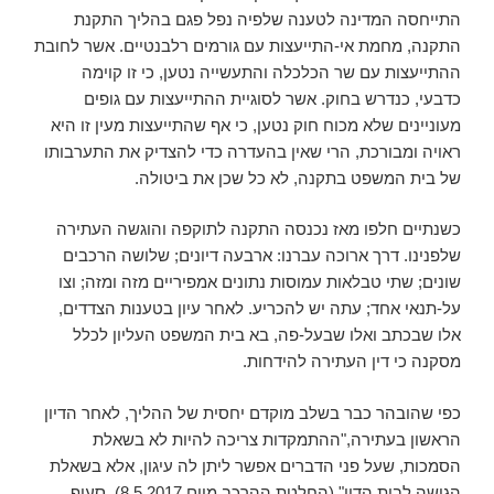
התייחסה המדינה לטענה שלפיה נפל פגם בהליך התקנת
התקנה, מחמת אי-התייעצות עם גורמים רלבנטיים. אשר לחובת
ההתייעצות עם שר הכלכלה והתעשייה נטען, כי זו קוימה
כדבעי, כנדרש בחוק. אשר לסוגיית ההתייעצות עם גופים
מעוניינים שלא מכוח חוק נטען, כי אף שהתייעצות מעין זו היא
ראויה ומבורכת, הרי שאין בהעדרה כדי להצדיק את התערבותו
של בית המשפט בתקנה, לא כל שכן את ביטולה.
כשנתיים חלפו מאז נכנסה התקנה לתוקפה והוגשה העתירה
שלפנינו. דרך ארוכה עברנו: ארבעה דיונים; שלושה הרכבים
שונים; שתי טבלאות עמוסות נתונים אמפיריים מזה ומזה; וצו
על-תנאי אחד; עתה יש להכריע. לאחר עיון בטענות הצדדים,
אלו שבכתב ואלו שבעל-פה, בא בית המשפט העליון לכלל
מסקנה כי דין העתירה להידחות.
כפי שהובהר כבר בשלב מוקדם יחסית של ההליך, לאחר הדיון
הראשון בעתירה,"ההתמקדות צריכה להיות לא בשאלת
הסמכות, שעל פני הדברים אפשר ליתן לה עיגון, אלא בשאלת
הגישה לבית הדין" (החלטת ההרכב מיום 8.5.2017). סעיף