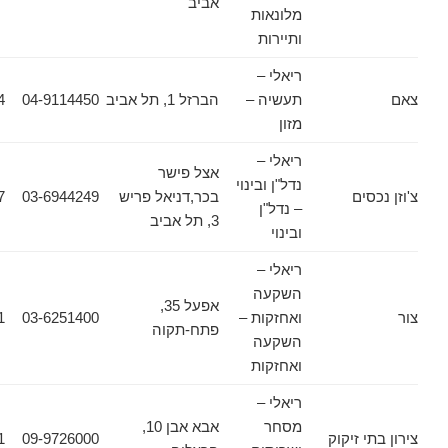
אביב
מלונאות
ותיירות
ריאלי –
תעשיה –
הברזל 1, תל אביב
04-9114450
04-6987494
מזון
ריאלי –
אצל פישר
נדל"ן ובינוי
ים
בכר,דניאל פריש
03-6944249
03-6944157
– נדל"ן
3, תל אביב
ובינוי
ריאלי –
השקעה
אפעל 35,
ואחזקות –
03-6251400
03-9191911
פתח-תקוה
השקעה
ואחזקות
ריאלי –
מסחר
אבא אבן 10,
 זיקוק
09-9726000
09-9726001