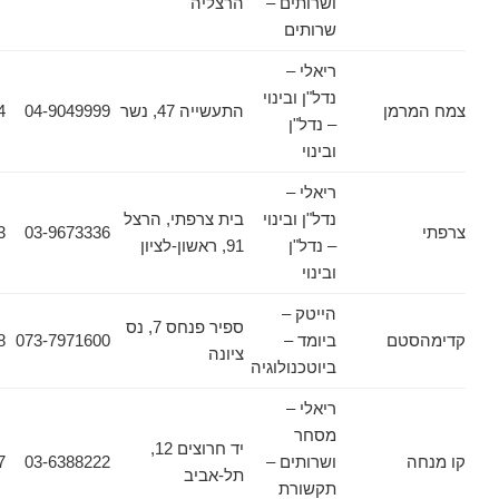
ושרותים –
הרצליה
שרותים
ריאלי –
נדל"ן ובינוי
מן
התעשייה 47, נשר
04-9049999
04-8214724
– נדל"ן
ובינוי
ריאלי –
נדל"ן ובינוי
בית צרפתי, הרצל
03-9660453
03-9673336
– נדל"ן
91, ראשון-לציון
ובינוי
הייטק –
ספיר פנחס 7, נס
טם
ביומד –
073-7971600
08-9100698
ציונה
ביוטכנולוגיה
ריאלי –
מסחר
יד חרוצים 12,
ושרותים –
03-6388222
03-6388207
תל-אביב
תקשורת