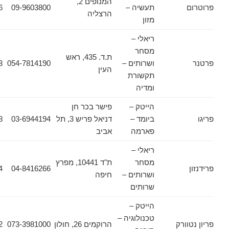
המנופים 2,
תעשיה –
09-9603800
09-9603826
הרצליה
מזון
ריאלי –
מסחר
ת.ד. 435, ראש
ושרותים –
054-7814190
054-7814193
העין
תקשורת
ומדיה
הייטק –
פישר בכר חן
ביומד –
דניאל פריש 3, תל
03-6944194
03-6912948
פארמה
אביב
ריאלי –
מסחר
ת"ד 10441, מפרץ
04-8418864
04-8416266
ושרותים –
חיפה
שרותים
הייטק –
טכנולוגיה –
ורק
הרוקמים 26, חולון
073-3981000
03-6445502