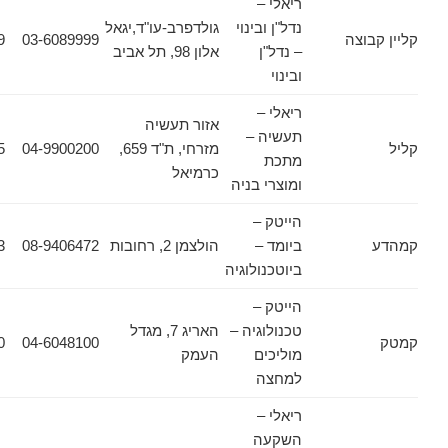
ריאלי –
נדל"ן ובינוי
גולדפרב-עו"ד,יגאל
וצה
03-6089999
03-6089909
– נדל"ן
אלון 98, תל אביב
ובינוי
ריאלי –
אזור תעשיה
תעשיה –
מזרחי, ת"ד 659,
04-9900200
04-9900255
מתכת
כרמיאל
ומוצרי בניה
הייטק –
ביומד –
הולצמן 2, רחובות
08-9406472
08-9406473
ביוטכנולוגיה
הייטק –
טכנולוגיה –
האריג 7, מגדל
04-6048300
04-6048100
מוליכים
העמק
למחצה
ריאלי –
השקעה