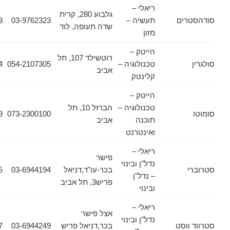
ריאלי –
גלבוע 280, קרית
ים
תעשיה –
03-9762323
03-9736673
שדה תעופה, לוד
מזון
הייטק –
רוטשילד 107, תל
טכנולוגיה –
054-2107305
03-7778444
אביב
קלינטק
הייטק –
טכנולוגיה –
הברזל 10, תל
073-2300139
073-2300100
תוכנה
אביב
ואינטרנט
ריאלי –
פישר
נדל"ן ובינוי
בכר-עו"ד,דניאל
03-6944194
03-6944195
– נדל"ן
פריש3, תל אביב
ובינוי
ריאלי –
אצל פישר
נדל"ן ובינוי
וסט
בכר,דניאל פריש
03-6944249
03-6944157