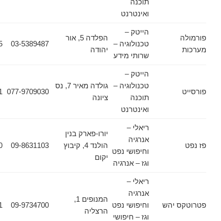
תוכנה
ואינטרנט
הייטק –
הפלדה 5, אור
טכנולוגיה –
03-5389487
03-5389625
יהודה
שרותי מידע
הייטק –
טכנולוגיה –
גולדה מאיר 7, נס
077-9709031
077-9709030
תוכנה
ציונה
ואינטרנט
ריאלי –
יורו-פארק בנין
אנרגיה
הולנד 4, קיבוץ
09-8631103
09-8931320
וחיפושי נפט
יקום
וגז – אנרגיה
ריאלי –
אנרגיה
המנופים 1,
 יהש
וחיפושי נפט
09-9734700
09-9734701
הרצליה
וגז – חיפושי