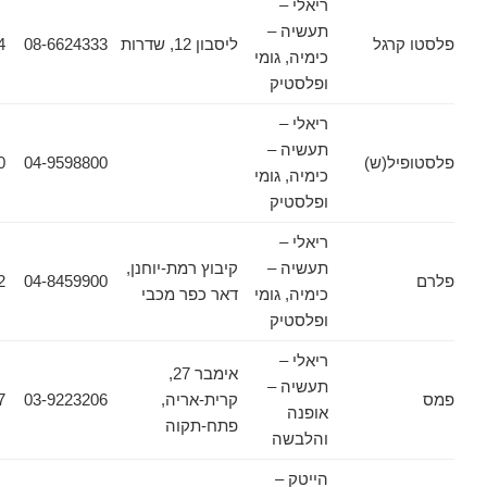
ריאלי –
תעשיה –
גל
ליסבון 12, שדרות
08-6624333
08-6624354
כימיה, גומי
ופלסטיק
ריאלי –
תעשיה –
(ש)
04-9598800
04-9894250
כימיה, גומי
ופלסטיק
ריאלי –
תעשיה –
קיבוץ רמת-יוחנן,
04-8444012
04-8459900
כימיה, גומי
דאר כפר מכבי
ופלסטיק
ריאלי –
אימבר 27,
תעשיה –
קרית-אריה,
03-9223206
03-9225427
אופנה
פתח-תקוה
והלבשה
הייטק –