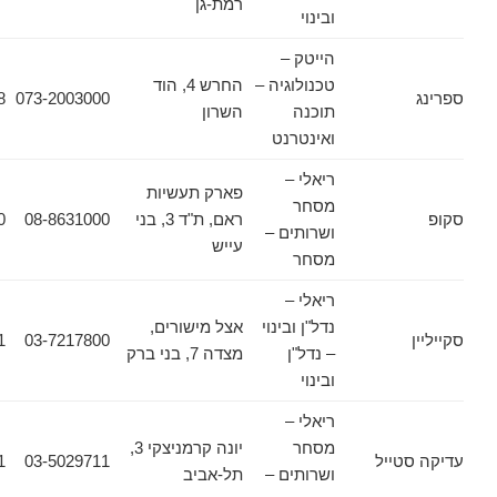
רמת-גן
ובינוי
הייטק –
טכנולוגיה –
החרש 4, הוד
057-7970848
073-2003000
תוכנה
השרון
ואינטרנט
ריאלי –
פארק תעשיות
מסחר
ראם, ת"ד 3, בני
08-8631000
08-8631020
ושרותים –
עייש
מסחר
ריאלי –
נדל"ן ובינוי
אצל מישורים,
03-7217801
03-7217800
– נדל"ן
מצדה 7, בני ברק
ובינוי
ריאלי –
מסחר
יונה קרמניצקי 3,
ייל
03-5029711
03-5029721
ושרותים –
תל-אביב