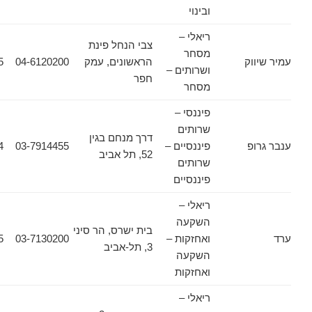
ובינוי
ריאלי –
צבי הנחל פינת
מסחר
וק
הראשונים, עמק
04-6120200
04-6322255
ושרותים –
חפר
מסחר
פיננסי –
שרותים
דרך מנחם בגין
פ
פיננסיים –
03-7914455
03-7914464
52, תל אביב
שרותים
פיננסיים
ריאלי –
השקעה
בית ישרס, הר סיני
ואחזקות –
03-7130200
03-5606955
3, תל-אביב
השקעה
ואחזקות
ריאלי –