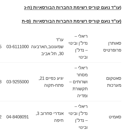
עם קוריס רשימת החברות הבורסאיות (ח-נ
ועם קוריס רשימת החברות הבורסאיות (ס-ת
ריאלי –
עו"ד
נדל"ן ובינוי
שמעונוב,הארבעה
03-6111000
03-6133355
ס
– נדל"ן
30, תל אביב
ובינוי
ריאלי –
מסחר
יגיע כפיים 21,
ושרותים –
03-9255000
03-9217938
פתח-תקוה
תקשורת
ומדיה
ריאלי –
נדל"ן ובינוי
אנדרי סחרוב 3,
04-8408092
04-8408091
– נדל"ן
חיפה
ובינוי