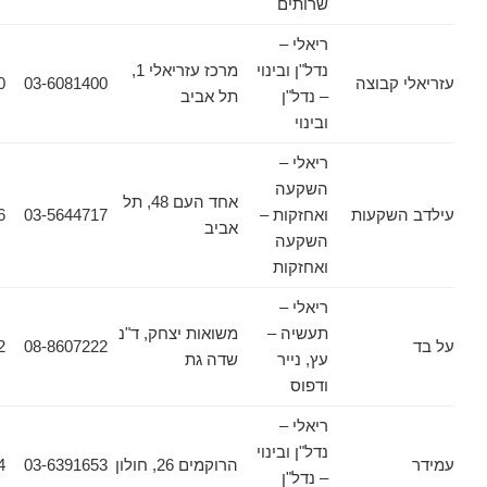
שרותים
ריאלי –
נדל"ן ובינוי
מרכז עזריאלי 1,
קבוצה
03-6081400
03-6081380
– נדל"ן
תל אביב
ובינוי
ריאלי –
השקעה
אחד העם 48, תל
שקעות
ואחזקות –
03-5644717
03-5644716
אביב
השקעה
ואחזקות
ריאלי –
תעשיה –
משואות יצחק, ד"נ
08-8501102
08-8607222
עץ, נייר
שדה גת
ודפוס
ריאלי –
נדל"ן ובינוי
הרוקמים 26, חולון
03-6391653
03-6931564
– נדל"ן