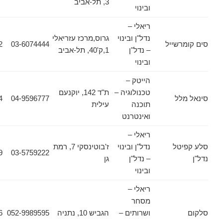
3, תל-אביב
ובינוי
ריאלי –
נדל"ן ובינוי
גרוס,מרכז עזריאלי
שייל
03-6074444
03-6074422
– נדל"ן
1,ק'40, תל-אביב
ובינוי
הייטק –
טכנולוגיה –
ת"ד 142, יוקנעם
ל
04-9596777
04-9890484
תוכנה
עילית
ואינטרנט
ריאלי –
טל
נדל"ן ובינוי
ז'בוטינסקי 7, רמת
03-6131659
03-5759222
– נדל"ן
גן
ובינוי
ריאלי –
מסחר
ושרותים –
הגביש 10, נתניה
052-9989595
09-8607986