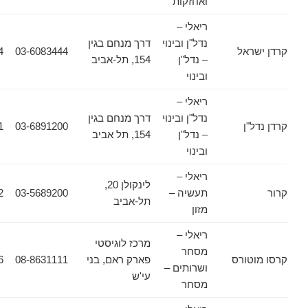
ואחזקות
ריאלי –
נדל"ן ובינוי
דרך מנחם בגין
אל
03-6083444
03-6083434
– נדל"ן
154, תל-אביב
ובינוי
ריאלי –
נדל"ן ובינוי
דרך מנחם בגין
ן
03-6891200
03-6911661
– נדל"ן
154, תל אביב
ובינוי
ריאלי –
לינקולן 20,
תעשיה –
03-5689200
03-5689222
תל-אביב
מזון
ריאלי –
מרכז לוגיסטי
מסחר
ורס
פארק ראם, בני
08-8631111
08-8631556
ושרותים –
עי'ש
מסחר