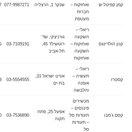
ל-ש
ואחזקות –
שנקר 1, הרצליה
077-9987271
077-5558917
חברות
מעטפת
ריאלי –
השקעה
גורניצקי, שד'
ינגס
ואחזקות –
רוטשילד 45,
03-7109191
03-5606555
השקעה
תל-אביב
ואחזקות
ריאלי –
תעשיה –
אורט ישראל 31,
03-5554553
03-5554555
אופנה
בת-ים
והלבשה
מכשירים
פיננסים –
אפעל 25, פתח
ו
תעודות סל
03-7536890
03-7532030
תקוה
– תעודות
סל