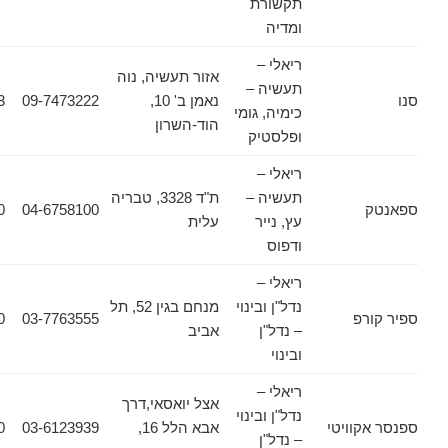
תקשורת
ומדיה
ריאלי –
אזור תעשיה, נוה
תעשיה –
נאמן ב' 10,
09-7473222
09-7473233
כימיה, גומי
הוד-השרון
ופלסטיק
ריאלי –
תעשיה –
ת"ד 3328, טבריה
04-6372370
04-6758100
עץ, נייר
עלית
ודפוס
ריאלי –
נדל"ן ובינוי
מנחם בגין 52, תל
פ
03-7763555
03-7763560
– נדל"ן
אביב
ובינוי
ריאלי –
אצל יואסאי,דרך
נדל"ן ובינוי
וויטי
אבא הלל 16,
03-6123939
03-6125030
– נדל"ן