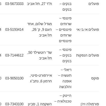
בנקים –
ת"ד 27, תל-אביב
03-5673333
03-5674576
בנקים
פיננסי –
שרותים
מגדל שלום, אחד
.בי.אי
פיננסיים –
העם 9, ק' 26,
03-5193414
03-5175414
שרותים
תל-אביב
פיננסיים
פיננסי –
שד' רוטשילד 50,
נפקות
בנקים –
03-7144612
03-7145424
תל-אביב
בנקים
ריאלי –
תעשיה –
איירפורט-סיטי,
03-9050200
03-9050100
אופנה
חרמון 6, נתב"ג
והלבשה
הייטק –
טכנולוגיה –
יז'ן
השקמה 1, סביון
03-7343100
03-7367770