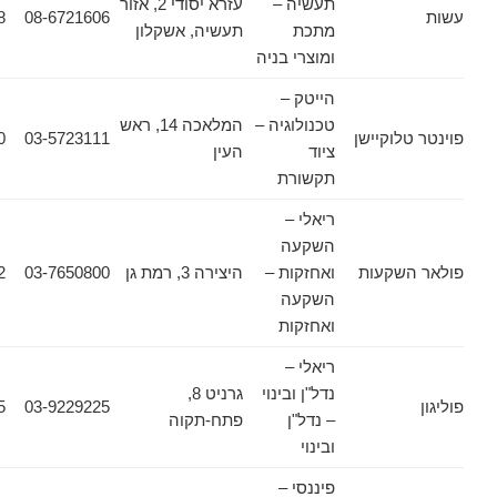
תעשיה –
עזרא יסודי 2, אזור
08-6755198
08-6721606
מתכת
תעשיה, אשקלון
ומוצרי בניה
הייטק –
טכנולוגיה –
המלאכה 14, ראש
וקיישן
03-5723111
03-5723100
ציוד
העין
תקשורת
ריאלי –
השקעה
שקעות
ואחזקות –
היצירה 3, רמת גן
03-7650800
03-6440662
השקעה
ואחזקות
ריאלי –
נדל"ן ובינוי
גרניט 8,
03-9229255
03-9229225
– נדל"ן
פתח-תקוה
ובינוי
פיננסי –