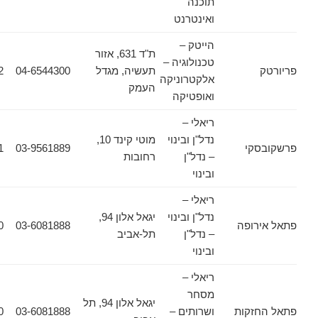
תוכנה
ואינטרנט
הייטק –
ת"ד 631, אזור
טכנולוגיה –
תעשיה, מגדל
04-6544300
04-6544322
אלקטרוניקה
העמק
ואופטיקה
ריאלי –
נדל"ן ובינוי
מוטי קינד 10,
קי
03-9561889
03-9561831
– נדל"ן
רחובות
ובינוי
ריאלי –
נדל"ן ובינוי
יגאל אלון 94,
רופה
03-6081888
03-6081880
– נדל"ן
תל-אביב
ובינוי
ריאלי –
מסחר
יגאל אלון 94, תל
זקות
ושרותים –
03-6081888
03-6081880