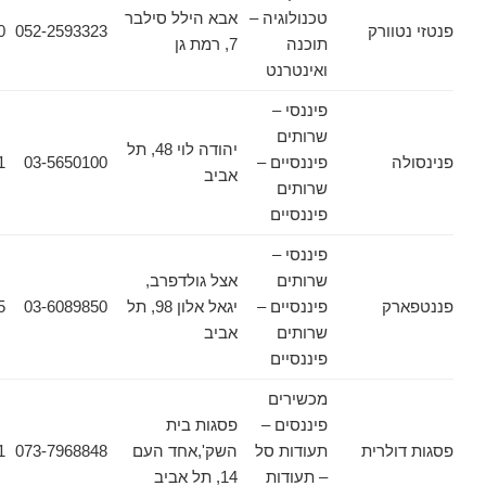
טכנולוגיה –
אבא הילל סילבר
ורק
052-2593323
03-6090620
תוכנה
7, רמת גן
ואינטרנט
פיננסי –
שרותים
יהודה לוי 48, תל
פיננסיים –
03-5650100
03-5650121
אביב
שרותים
פיננסיים
פיננסי –
שרותים
אצל גולדפרב,
ק
פיננסיים –
יגאל אלון 98, תל
03-6089850
03-6089135
שרותים
אביב
פיננסיים
מכשירים
פיננסים –
פסגות בית
לרית
תעודות סל
השק',אחד העם
073-7968848
03-6178471
– תעודות
14, תל אביב