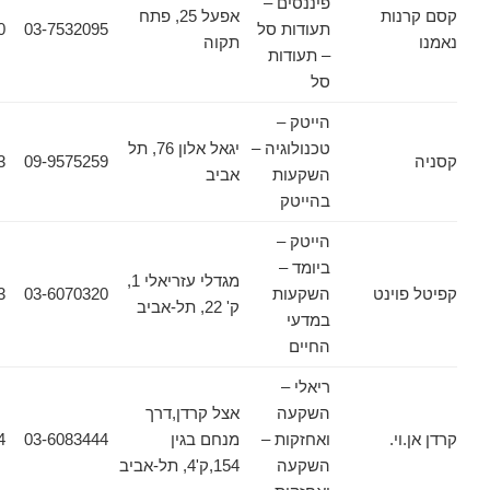
פיננסים –
ות
אפעל 25, פתח
תעודות סל
03-7532095
03-7536640
תקוה
– תעודות
סל
הייטק –
טכנולוגיה –
יגאל אלון 76, תל
02-6257083
09-9575259
השקעות
אביב
בהייטק
הייטק –
ביומד –
מגדלי עזריאלי 1,
ינט
השקעות
03-6070320
03-6070323
ק' 22, תל-אביב
במדעי
החיים
ריאלי –
השקעה
אצל קרדן,דרך
.
ואחזקות –
מנחם בגין
03-6083444
03-6083434
השקעה
154,ק'4, תל-אביב