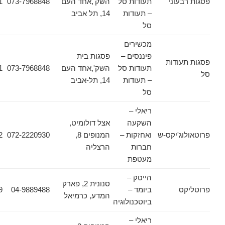
עוני
תעודות סל
השק',אחד העם
073-7968848
03-6178471
– תעודות
14, תל אביב
סל
מכשירים
פיננסים –
פסגות בית
ודות
תעודות סל
השק',אחד העם
073-7968848
03-6178471
– תעודות
14, תל-אביב
סל
ריאלי –
השקעה
אצל דולומיט,
ג'יקס-ש
ואחזקות –
המנופים 8,
072-2220930
072-2220952
חברות
הרצליה
מעטפת
הייטק –
סנונית 2, פארק
ס
ביומד –
04-9889488
04-9889489
המדע, כרמיאל
ביוטכנולוגיה
ריאלי –