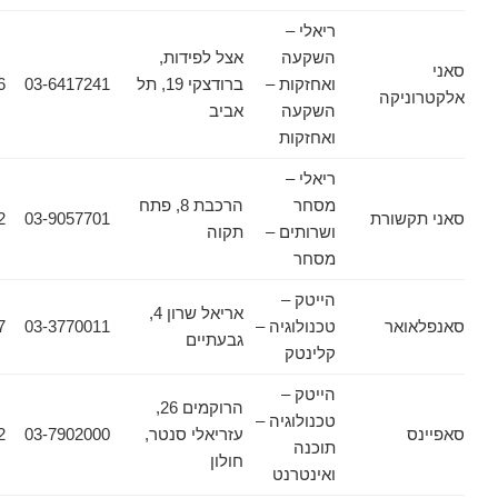
ריאלי –
השקעה
אצל לפידות,
ואחזקות –
ברודצקי 19, תל
03-6417241
03-6417246
יקה
השקעה
אביב
ואחזקות
ריאלי –
מסחר
הרכבת 8, פתח
שורת
03-9057701
03-9314422
ושרותים –
תקוה
מסחר
הייטק –
אריאל שרון 4,
אר
טכנולוגיה –
03-3770011
03-7524457
גבעתיים
קלינטק
הייטק –
הרוקמים 26,
טכנולוגיה –
עזריאלי סנטר,
03-7902000
03-7902942
תוכנה
חולון
ואינטרנט