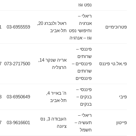
נפט וגז
ריאלי –
אנרגיה
ראול ולנברג 20,
ים
03-6955559
03-6964111
וחיפושי נפט
תל-אביב
וגז – אנרגיה
פיננסי –
שרותים
אריה שנקר 14,
פיננס
פיננסיים –
073-2717500
073-2717517
הרצליה
שרותים
פיננסיים
פיננסי –
ה' באייר 4,
בנקים –
03-6950649
03-6091753
תל-אביב
בנקים
ריאלי –
העבודה 3, נס
תעשיה –
03-9616601
03-9616677
ציונה
חשמל