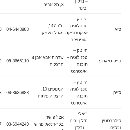
– נדל"ן
3, תל אביב
ובינוי
הייטק –
טכנולוגיה –
ת"ד 147,
04-6543570
04-6448888
אלקטרוניקה
מגדל-העמק
ואופטיקה
הייטק –
טכנולוגיה –
שדרות אבא אבן 8,
רופ
09-8666110
073-7694952
תוכנה
הרצליה
ואינטרנט
הייטק –
טכנולוגיה –
המנופים 10,
09-8636863
09-8636888
תוכנה
הרצליה פיתוח
ואינטרנט
ריאלי –
אצל פישר
ן
נדל"ן ובינוי
בכר-דניאל פריש
03-6944249
03-6944157
– נדל"ן