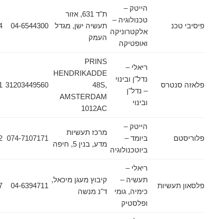
הייטק –
ת"ד 631, אזור
טכנולוגיה –
כנ
תעשיה ישן, מגדל
04-6544300
04-6542764
אלקטרוניקה
העמק
ואופטיקה
PRINS
ריאלי –
HENDRIKADDE
נדל"ן ובינוי
נטרס
48S,
31203449560
31203449561
– נדל"ן
AMSTERDAM
ובינוי
1012AC
הייטק –
מרכז תעשיות
ם
ביומד –
074-7107171
074-7107172
מדע, בנין 5, חיפה
ביוטכנולוגיה
ריאלי –
תעשיה –
קיבוץ מעגן מיכאל,
עשיות
04-6394711
04-6243227
כימיה, גומי
ד"נ מנשה
ופלסטיק