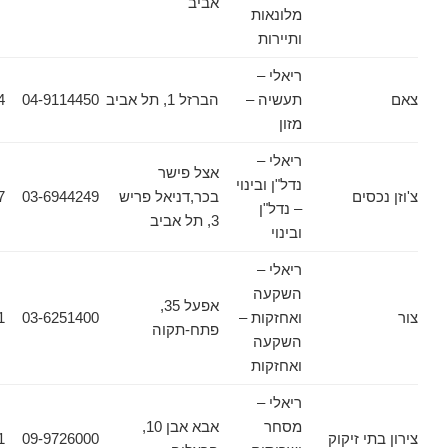
אביב
מלונאות
ותיירות
ריאלי –
תעשיה –
הברזל 1, תל אביב
04-9114450
04-6987494
מזון
ריאלי –
אצל פישר
נדל"ן ובינוי
ים
בכר,דניאל פריש
03-6944249
03-6944157
– נדל"ן
3, תל אביב
ובינוי
ריאלי –
השקעה
אפעל 35,
ואחזקות –
03-6251400
03-9191911
פתח-תקוה
השקעה
ואחזקות
ריאלי –
מסחר
אבא אבן 10,
 זיקוק
09-9726000
09-9726001