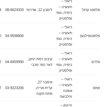
ריאלי –
תעשיה –
גל
ליסבון 12, שדרות
08-6624333
08-6624354
כימיה, גומי
ופלסטיק
ריאלי –
תעשיה –
(ש)
04-9598800
04-9894250
כימיה, גומי
ופלסטיק
ריאלי –
תעשיה –
קיבוץ רמת-יוחנן,
04-8444012
04-8459900
כימיה, גומי
דאר כפר מכבי
ופלסטיק
ריאלי –
אימבר 27,
תעשיה –
קרית-אריה,
03-9223206
03-9225427
אופנה
פתח-תקוה
והלבשה
הייטק –