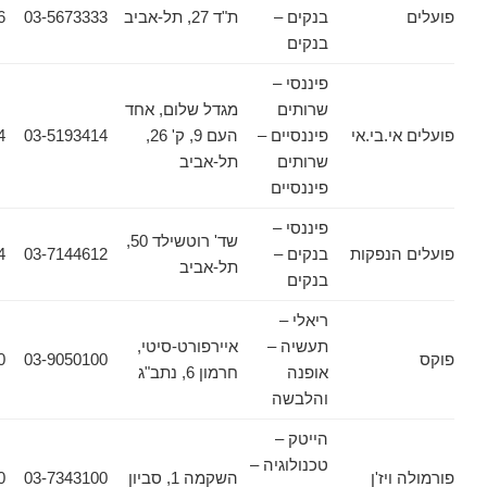
בנקים –
ת"ד 27, תל-אביב
03-5673333
03-5674576
בנקים
פיננסי –
שרותים
מגדל שלום, אחד
.בי.אי
פיננסיים –
העם 9, ק' 26,
03-5193414
03-5175414
שרותים
תל-אביב
פיננסיים
פיננסי –
שד' רוטשילד 50,
נפקות
בנקים –
03-7144612
03-7145424
תל-אביב
בנקים
ריאלי –
תעשיה –
איירפורט-סיטי,
03-9050200
03-9050100
אופנה
חרמון 6, נתב"ג
והלבשה
הייטק –
טכנולוגיה –
יז'ן
השקמה 1, סביון
03-7343100
03-7367770