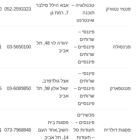
טכנולוגיה –
אבא הילל סילבר
ורק
052-2593323
03-6090620
תוכנה
7, רמת גן
ואינטרנט
פיננסי –
שרותים
יהודה לוי 48, תל
פיננסיים –
03-5650100
03-5650121
אביב
שרותים
פיננסיים
פיננסי –
שרותים
אצל גולדפרב,
ק
פיננסיים –
יגאל אלון 98, תל
03-6089850
03-6089135
שרותים
אביב
פיננסיים
מכשירים
פיננסים –
פסגות בית
לרית
תעודות סל
השק',אחד העם
073-7968848
03-6178471
– תעודות
14, תל אביב