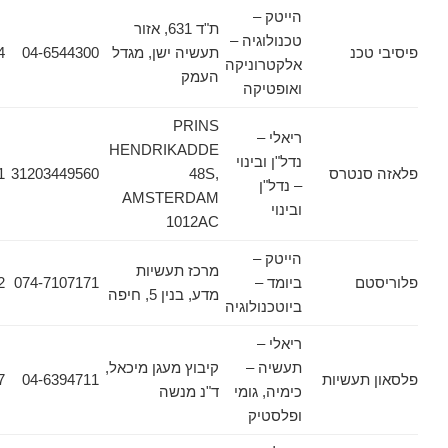
הייטק –
ת"ד 631, אזור
טכנולוגיה –
כנ
תעשיה ישן, מגדל
04-6544300
04-6542764
אלקטרוניקה
העמק
ואופטיקה
PRINS
ריאלי –
HENDRIKADDE
נדל"ן ובינוי
נטרס
48S,
31203449560
31203449561
– נדל"ן
AMSTERDAM
ובינוי
1012AC
הייטק –
מרכז תעשיות
ם
ביומד –
074-7107171
074-7107172
מדע, בנין 5, חיפה
ביוטכנולוגיה
ריאלי –
תעשיה –
קיבוץ מעגן מיכאל,
עשיות
04-6394711
04-6243227
כימיה, גומי
ד"נ מנשה
ופלסטיק