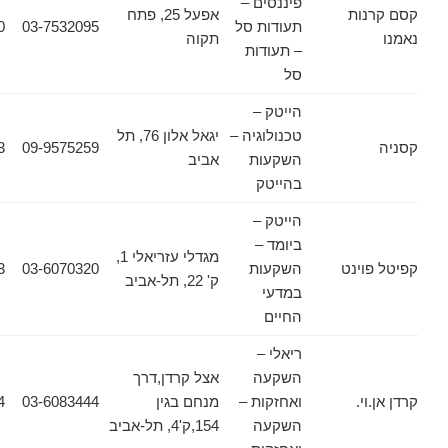
פיננסים –
ות
אפעל 25, פתח
תעודות סל
03-7532095
03-7536640
תקוה
– תעודות
סל
הייטק –
טכנולוגיה –
יגאל אלון 76, תל
02-6257083
09-9575259
השקעות
אביב
בהייטק
הייטק –
ביומד –
מגדלי עזריאלי 1,
ינט
השקעות
03-6070320
03-6070323
ק' 22, תל-אביב
במדעי
החיים
ריאלי –
השקעה
אצל קרדן,דרך
.
ואחזקות –
מנחם בגין
03-6083444
03-6083434
השקעה
154,ק'4, תל-אביב