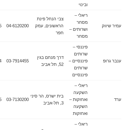
ובינוי
ריאלי –
צבי הנחל פינת
מסחר
וק
הראשונים, עמק
04-6120200
04-6322255
ושרותים –
חפר
מסחר
פיננסי –
שרותים
דרך מנחם בגין
פ
פיננסיים –
03-7914455
03-7914464
52, תל אביב
שרותים
פיננסיים
ריאלי –
השקעה
בית ישרס, הר סיני
ואחזקות –
03-7130200
03-5606955
3, תל-אביב
השקעה
ואחזקות
ריאלי –