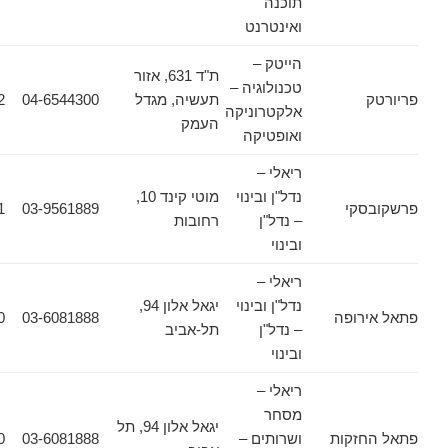
תוכנה
ואינטרנט
הייטק –
ת"ד 631, אזור
טכנולוגיה –
תעשיה, מגדל
04-6544300
04-6544322
אלקטרוניקה
העמק
ואופטיקה
ריאלי –
נדל"ן ובינוי
מוטי קינד 10,
קי
03-9561889
03-9561831
– נדל"ן
רחובות
ובינוי
ריאלי –
נדל"ן ובינוי
יגאל אלון 94,
רופה
03-6081888
03-6081880
– נדל"ן
תל-אביב
ובינוי
ריאלי –
מסחר
יגאל אלון 94, תל
זקות
ושרותים –
03-6081888
03-6081880