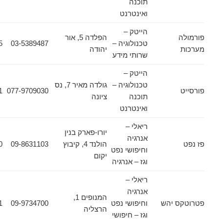
תוכנה
ואינטרנט
הייטק –
הפלדה 5, אור
טכנולוגיה –
03-5389487
03-5389625
יהודה
שרותי מידע
הייטק –
טכנולוגיה –
גולדה מאיר 7, נס
077-9709031
077-9709030
תוכנה
ציונה
ואינטרנט
ריאלי –
יורו-פארק בנין
אנרגיה
הולנד 4, קיבוץ
09-8631103
09-8931320
וחיפושי נפט
יקום
וגז – אנרגיה
ריאלי –
אנרגיה
המנופים 1,
 יהש
וחיפושי נפט
09-9734700
09-9734701
הרצליה
וגז – חיפושי