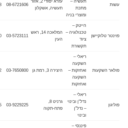
תעשיה –
עזרא יסודי 2, אזור
08-6755198
08-6721606
מתכת
תעשיה, אשקלון
ומוצרי בניה
הייטק –
טכנולוגיה –
המלאכה 14, ראש
וקיישן
03-5723111
03-5723100
ציוד
העין
תקשורת
ריאלי –
השקעה
שקעות
ואחזקות –
היצירה 3, רמת גן
03-7650800
03-6440662
השקעה
ואחזקות
ריאלי –
נדל"ן ובינוי
גרניט 8,
03-9229255
03-9229225
– נדל"ן
פתח-תקוה
ובינוי
פיננסי –