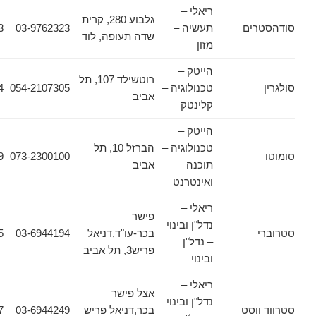
ריאלי –
גלבוע 280, קרית
ים
תעשיה –
03-9762323
03-9736673
שדה תעופה, לוד
מזון
הייטק –
רוטשילד 107, תל
טכנולוגיה –
054-2107305
03-7778444
אביב
קלינטק
הייטק –
טכנולוגיה –
הברזל 10, תל
073-2300139
073-2300100
תוכנה
אביב
ואינטרנט
ריאלי –
פישר
נדל"ן ובינוי
בכר-עו"ד,דניאל
03-6944194
03-6944195
– נדל"ן
פריש3, תל אביב
ובינוי
ריאלי –
אצל פישר
נדל"ן ובינוי
וסט
בכר,דניאל פריש
03-6944249
03-6944157