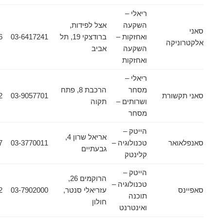
ריאלי –
השקעה
אצל לפידות,
ואחזקות –
ברודצקי 19, תל
03-6417241
03-6417246
יקה
השקעה
אביב
ואחזקות
ריאלי –
מסחר
הרכבת 8, פתח
שורת
03-9057701
03-9314422
ושרותים –
תקוה
מסחר
הייטק –
אריאל שרון 4,
אר
טכנולוגיה –
03-3770011
03-7524457
גבעתיים
קלינטק
הייטק –
הרוקמים 26,
טכנולוגיה –
עזריאלי סנטר,
03-7902000
03-7902942
תוכנה
חולון
ואינטרנט