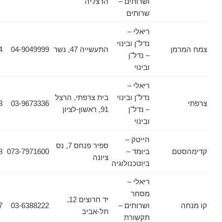
ושרותים –
הרצליה
שרותים
ריאלי –
נדל"ן ובינוי
מן
התעשייה 47, נשר
04-9049999
04-8214724
– נדל"ן
ובינוי
ריאלי –
נדל"ן ובינוי
בית צרפתי, הרצל
03-9660453
03-9673336
– נדל"ן
91, ראשון-לציון
ובינוי
הייטק –
ספיר פנחס 7, נס
טם
ביומד –
073-7971600
08-9100698
ציונה
ביוטכנולוגיה
ריאלי –
מסחר
יד חרוצים 12,
ושרותים –
03-6388222
03-6388207
תל-אביב
תקשורת