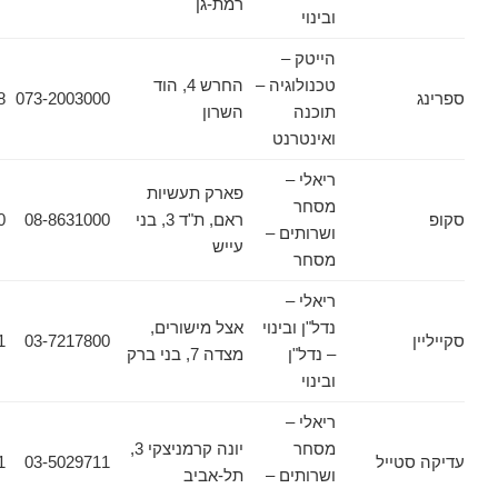
רמת-גן
ובינוי
הייטק –
טכנולוגיה –
החרש 4, הוד
057-7970848
073-2003000
תוכנה
השרון
ואינטרנט
ריאלי –
פארק תעשיות
מסחר
ראם, ת"ד 3, בני
08-8631000
08-8631020
ושרותים –
עייש
מסחר
ריאלי –
נדל"ן ובינוי
אצל מישורים,
03-7217801
03-7217800
– נדל"ן
מצדה 7, בני ברק
ובינוי
ריאלי –
מסחר
יונה קרמניצקי 3,
ייל
03-5029711
03-5029721
ושרותים –
תל-אביב