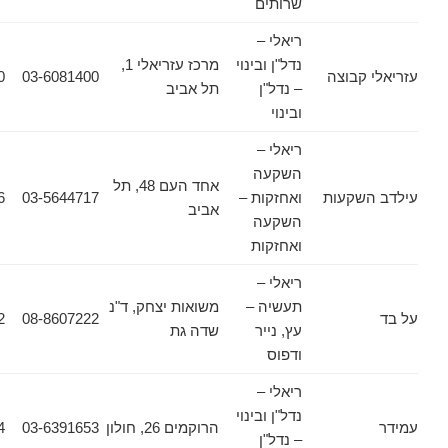
שרותים
ריאלי –
נדל"ן ובינוי
מרכז עזריאלי 1,
קבוצה
03-6081400
03-6081380
– נדל"ן
תל אביב
ובינוי
ריאלי –
השקעה
אחד העם 48, תל
שקעות
ואחזקות –
03-5644717
03-5644716
אביב
השקעה
ואחזקות
ריאלי –
תעשיה –
משואות יצחק, ד"נ
08-8501102
08-8607222
עץ, נייר
שדה גת
ודפוס
ריאלי –
נדל"ן ובינוי
הרוקמים 26, חולון
03-6391653
03-6931564
– נדל"ן