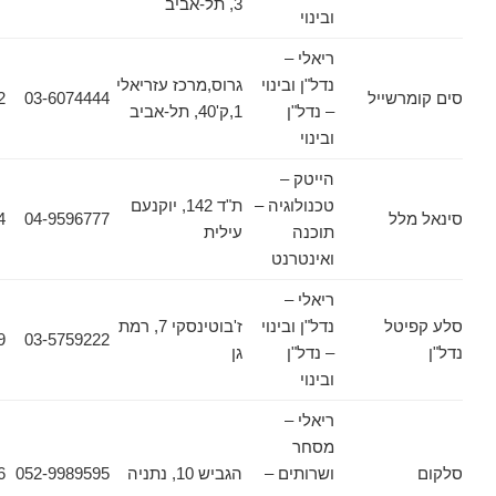
3, תל-אביב
ובינוי
ריאלי –
נדל"ן ובינוי
גרוס,מרכז עזריאלי
שייל
03-6074444
03-6074422
– נדל"ן
1,ק'40, תל-אביב
ובינוי
הייטק –
טכנולוגיה –
ת"ד 142, יוקנעם
ל
04-9596777
04-9890484
תוכנה
עילית
ואינטרנט
ריאלי –
טל
נדל"ן ובינוי
ז'בוטינסקי 7, רמת
03-6131659
03-5759222
– נדל"ן
גן
ובינוי
ריאלי –
מסחר
ושרותים –
הגביש 10, נתניה
052-9989595
09-8607986