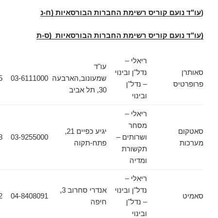
עם קוריס רשימת החברות הבורסאיות (ח-נ
ועם קוריס רשימת החברות הבורסאיות (ס-ת
ריאלי –
עו"ד
נדל"ן ובינוי
שמעונוב,הארבעה
03-6111000
03-6133355
ס
– נדל"ן
30, תל אביב
ובינוי
ריאלי –
מסחר
יגיע כפיים 21,
ושרותים –
03-9255000
03-9217938
פתח-תקוה
תקשורת
ומדיה
ריאלי –
נדל"ן ובינוי
אנדרי סחרוב 3,
04-8408092
04-8408091
– נדל"ן
חיפה
ובינוי