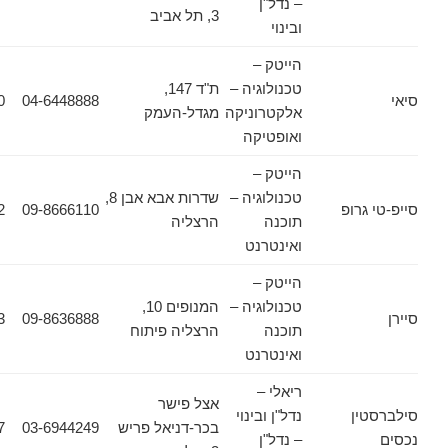
– נדל"ן
3, תל אביב
ובינוי
הייטק –
טכנולוגיה –
ת"ד 147,
04-6543570
04-6448888
אלקטרוניקה
מגדל-העמק
ואופטיקה
הייטק –
טכנולוגיה –
שדרות אבא אבן 8,
רופ
09-8666110
073-7694952
תוכנה
הרצליה
ואינטרנט
הייטק –
טכנולוגיה –
המנופים 10,
09-8636863
09-8636888
תוכנה
הרצליה פיתוח
ואינטרנט
ריאלי –
אצל פישר
ן
נדל"ן ובינוי
בכר-דניאל פריש
03-6944249
03-6944157
– נדל"ן