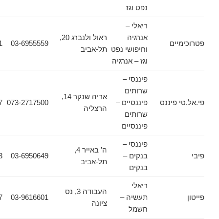
נפט וגז
ריאלי –
אנרגיה
ראול ולנברג 20,
ים
03-6955559
03-6964111
וחיפושי נפט
תל-אביב
וגז – אנרגיה
פיננסי –
שרותים
אריה שנקר 14,
פיננס
פיננסיים –
073-2717500
073-2717517
הרצליה
שרותים
פיננסיים
פיננסי –
ה' באייר 4,
בנקים –
03-6950649
03-6091753
תל-אביב
בנקים
ריאלי –
העבודה 3, נס
תעשיה –
03-9616601
03-9616677
ציונה
חשמל