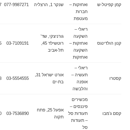
ל-ש
ואחזקות –
שנקר 1, הרצליה
077-9987271
077-5558917
חברות
מעטפת
ריאלי –
השקעה
גורניצקי, שד'
ינגס
ואחזקות –
רוטשילד 45,
03-7109191
03-5606555
השקעה
תל-אביב
ואחזקות
ריאלי –
תעשיה –
אורט ישראל 31,
03-5554553
03-5554555
אופנה
בת-ים
והלבשה
מכשירים
פיננסים –
אפעל 25, פתח
ו
תעודות סל
03-7536890
03-7532030
תקוה
– תעודות
סל