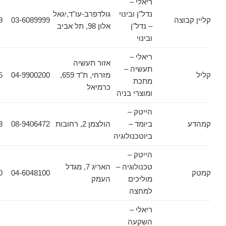
ריאלי –
נדל"ן ובינוי
גולדפרב-עו"ד,יגאל
וצה
03-6089999
03-6089909
– נדל"ן
אלון 98, תל אביב
ובינוי
ריאלי –
אזור תעשיה
תעשיה –
מזרחי, ת"ד 659,
04-9900200
04-9900255
מתכת
כרמיאל
ומוצרי בניה
הייטק –
ביומד –
הולצמן 2, רחובות
08-9406472
08-9406473
ביוטכנולוגיה
הייטק –
טכנולוגיה –
האריג 7, מגדל
04-6048300
04-6048100
מוליכים
העמק
למחצה
ריאלי –
השקעה