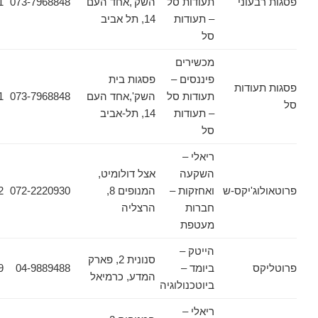
עוני
תעודות סל
השק',אחד העם
073-7968848
03-6178471
– תעודות
14, תל אביב
סל
מכשירים
פיננסים –
פסגות בית
ודות
תעודות סל
השק',אחד העם
073-7968848
03-6178471
– תעודות
14, תל-אביב
סל
ריאלי –
השקעה
אצל דולומיט,
ג'יקס-ש
ואחזקות –
המנופים 8,
072-2220930
072-2220952
חברות
הרצליה
מעטפת
הייטק –
סנונית 2, פארק
ס
ביומד –
04-9889488
04-9889489
המדע, כרמיאל
ביוטכנולוגיה
ריאלי –