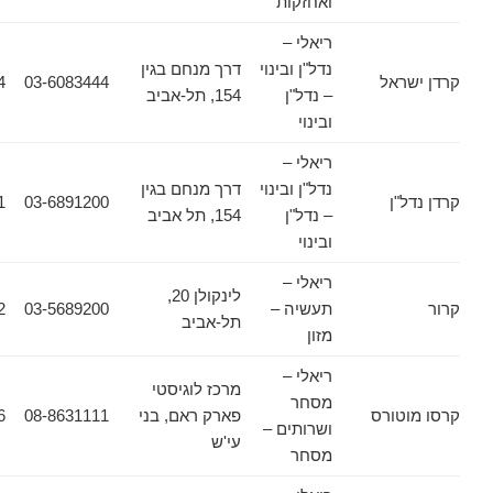
ואחזקות
ריאלי –
נדל"ן ובינוי
דרך מנחם בגין
אל
03-6083444
03-6083434
– נדל"ן
154, תל-אביב
ובינוי
ריאלי –
נדל"ן ובינוי
דרך מנחם בגין
ן
03-6891200
03-6911661
– נדל"ן
154, תל אביב
ובינוי
ריאלי –
לינקולן 20,
תעשיה –
03-5689200
03-5689222
תל-אביב
מזון
ריאלי –
מרכז לוגיסטי
מסחר
ורס
פארק ראם, בני
08-8631111
08-8631556
ושרותים –
עי'ש
מסחר