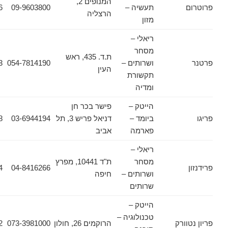
המנופים 2,
תעשיה –
09-9603800
09-9603826
הרצליה
מזון
ריאלי –
מסחר
ת.ד. 435, ראש
ושרותים –
054-7814190
054-7814193
העין
תקשורת
ומדיה
הייטק –
פישר בכר חן
ביומד –
דניאל פריש 3, תל
03-6944194
03-6912948
פארמה
אביב
ריאלי –
מסחר
ת"ד 10441, מפרץ
04-8418864
04-8416266
ושרותים –
חיפה
שרותים
הייטק –
טכנולוגיה –
ורק
הרוקמים 26, חולון
073-3981000
03-6445502