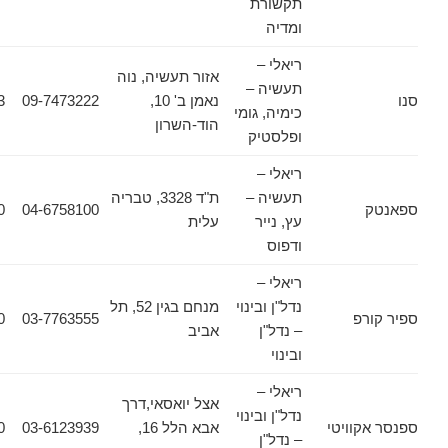
תקשורת
ומדיה
ריאלי –
אזור תעשיה, נוה
תעשיה –
נאמן ב' 10,
09-7473222
09-7473233
כימיה, גומי
הוד-השרון
ופלסטיק
ריאלי –
תעשיה –
ת"ד 3328, טבריה
04-6372370
04-6758100
עץ, נייר
עלית
ודפוס
ריאלי –
נדל"ן ובינוי
מנחם בגין 52, תל
פ
03-7763555
03-7763560
– נדל"ן
אביב
ובינוי
ריאלי –
אצל יואסאי,דרך
נדל"ן ובינוי
וויטי
אבא הלל 16,
03-6123939
03-6125030
– נדל"ן