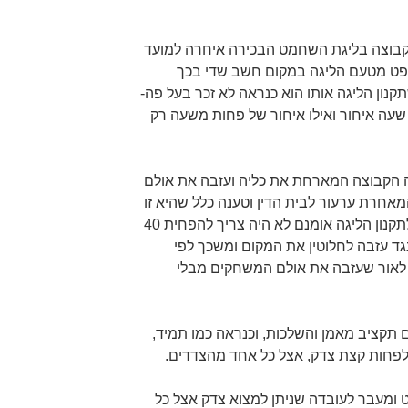
שקבוצה בליגת השחמט הבכירה איחרה למועד
פתיחת המשחק ב 40 והשופט מטעם הליגה במקום חשב שדי בכך
נון הליגה אותו הוא כנראה לא זכר בעל פה-
שעה איחור ואילו איחור של פחות משעה רק
 הקבוצה המארחת את כליה ועזבה את אולם
אחרת ערעור לבית הדין וטענה כלל שהיא זו
הזכאית לניצחון טכני, שכן בהתאם לתקנון הליגה אומנם לא היה צריך להפחית 40
ד עזבה לחלוטין את המקום ומשכך לפי
, לאור שעזבה את אולם המשחקים מבלי
ם תקציב מאמן והשלכות, וכנראה כמו תמיד,
חות קצת צדק, אצל כל אחד מהצדדים.
 ומעבר לעובדה שניתן למצוא צדק אצל כל