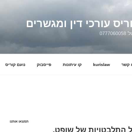
ריס עורכי דין ומגשרים
0777
 קשר
kurislaw
קו עיתונות
פייסבוק
נועם קוריס
תמצאו אותנו
על התלבטויות של שופט,