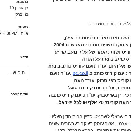
כתובת
בן גוריון 19
בני ברק
של שופט, ולוח השחמט
שעות
א'-ה': 8:30AM-6:00PM
במשפטים מאוניברסיטת בר אילן,
ושות' עורכי דין עוסק במשפט מסחרי מאז שנת 2004.
וריס
ושות',
הטור של
עו"ד נועם קוריס
חיפוש
ותב ב nrg על
הסרה
שראל היום
,
עו"ד נועם קוריס כותב ב
nrg
,
חפש:
 נועם קוריס כותב ב
pc.co.il
,
עו"ד נועם
 קוריס
בפייסבוק,
עו"ד
נועם
טוויטר,
עו"ד
נועם קוריס
בגוגל
אודות האתר
כי דין בפייסבוק,
עו"ד נועם קוריס כתבה
 קוריס: 20 אלף ₪ לכל ישראלי
הישראלי לשחמט, כדיין בבית הדין העליון
ין עצמו, אשר עוסק בעיקר בערעורים שונים
הנותן את פסיקותיו, בהתאם לכללי תקנון