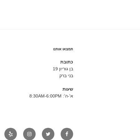
תמצאו אותנו
כתובת
בן גוריון 19
בני ברק
שעות
א'-ה': 8:30AM-6:00PM
פייסבוק
טוויטר
אינסטגרם
יאלפ