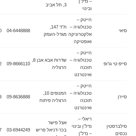
– נדל"ן
3, תל אביב
ובינוי
הייטק –
טכנולוגיה –
ת"ד 147,
04-6543570
04-6448888
אלקטרוניקה
מגדל-העמק
ואופטיקה
הייטק –
טכנולוגיה –
שדרות אבא אבן 8,
רופ
09-8666110
073-7694952
תוכנה
הרצליה
ואינטרנט
הייטק –
טכנולוגיה –
המנופים 10,
09-8636863
09-8636888
תוכנה
הרצליה פיתוח
ואינטרנט
ריאלי –
אצל פישר
ן
נדל"ן ובינוי
בכר-דניאל פריש
03-6944249
03-6944157
– נדל"ן