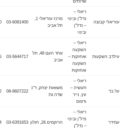
שרותים
ריאלי –
נדל"ן ובינוי
מרכז עזריאלי 1,
קבוצה
03-6081400
03-6081380
– נדל"ן
תל אביב
ובינוי
ריאלי –
השקעה
אחד העם 48, תל
שקעות
ואחזקות –
03-5644717
03-5644716
אביב
השקעה
ואחזקות
ריאלי –
תעשיה –
משואות יצחק, ד"נ
08-8501102
08-8607222
עץ, נייר
שדה גת
ודפוס
ריאלי –
נדל"ן ובינוי
הרוקמים 26, חולון
03-6391653
03-6931564
– נדל"ן