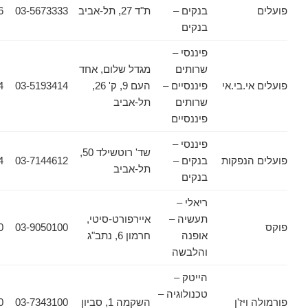
בנקים –
ת"ד 27, תל-אביב
03-5673333
03-5674576
בנקים
פיננסי –
שרותים
מגדל שלום, אחד
.בי.אי
פיננסיים –
העם 9, ק' 26,
03-5193414
03-5175414
שרותים
תל-אביב
פיננסיים
פיננסי –
שד' רוטשילד 50,
נפקות
בנקים –
03-7144612
03-7145424
תל-אביב
בנקים
ריאלי –
תעשיה –
איירפורט-סיטי,
03-9050200
03-9050100
אופנה
חרמון 6, נתב"ג
והלבשה
הייטק –
טכנולוגיה –
יז'ן
השקמה 1, סביון
03-7343100
03-7367770