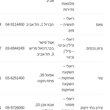
אביב
מלונאות
ותיירות
ריאלי –
תעשיה –
הברזל 1, תל אביב
04-9114450
04-6987494
מזון
ריאלי –
אצל פישר
נדל"ן ובינוי
ים
בכר,דניאל פריש
03-6944249
03-6944157
– נדל"ן
3, תל אביב
ובינוי
ריאלי –
השקעה
אפעל 35,
ואחזקות –
03-6251400
03-9191911
פתח-תקוה
השקעה
ואחזקות
ריאלי –
מסחר
אבא אבן 10,
 זיקוק
09-9726000
09-9726001