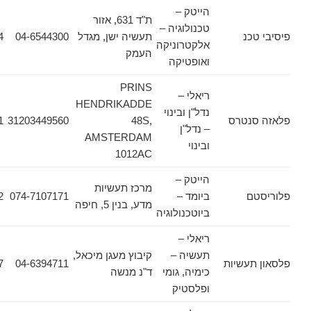
הייטק –
ת"ד 631, אזור
טכנולוגיה –
כנ
תעשיה ישן, מגדל
04-6544300
04-6542764
אלקטרוניקה
העמק
ואופטיקה
PRINS
ריאלי –
HENDRIKADDE
נדל"ן ובינוי
נטרס
48S,
31203449560
31203449561
– נדל"ן
AMSTERDAM
ובינוי
1012AC
הייטק –
מרכז תעשיות
ם
ביומד –
074-7107171
074-7107172
מדע, בנין 5, חיפה
ביוטכנולוגיה
ריאלי –
תעשיה –
קיבוץ מעגן מיכאל,
עשיות
04-6394711
04-6243227
כימיה, גומי
ד"נ מנשה
ופלסטיק