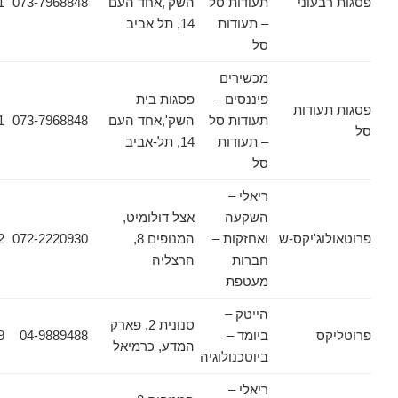
עוני
תעודות סל
השק',אחד העם
073-7968848
03-6178471
– תעודות
14, תל אביב
סל
מכשירים
פיננסים –
פסגות בית
ודות
תעודות סל
השק',אחד העם
073-7968848
03-6178471
– תעודות
14, תל-אביב
סל
ריאלי –
השקעה
אצל דולומיט,
ג'יקס-ש
ואחזקות –
המנופים 8,
072-2220930
072-2220952
חברות
הרצליה
מעטפת
הייטק –
סנונית 2, פארק
ס
ביומד –
04-9889488
04-9889489
המדע, כרמיאל
ביוטכנולוגיה
ריאלי –