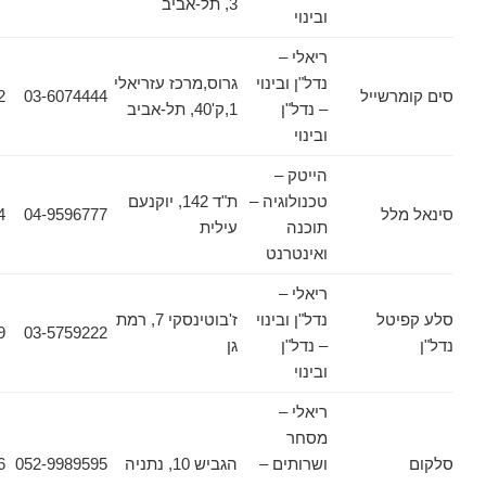
3, תל-אביב
ובינוי
ריאלי –
נדל"ן ובינוי
גרוס,מרכז עזריאלי
שייל
03-6074444
03-6074422
– נדל"ן
1,ק'40, תל-אביב
ובינוי
הייטק –
טכנולוגיה –
ת"ד 142, יוקנעם
ל
04-9596777
04-9890484
תוכנה
עילית
ואינטרנט
ריאלי –
טל
נדל"ן ובינוי
ז'בוטינסקי 7, רמת
03-6131659
03-5759222
– נדל"ן
גן
ובינוי
ריאלי –
מסחר
ושרותים –
הגביש 10, נתניה
052-9989595
09-8607986