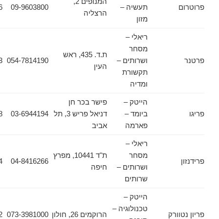
המנופים 2,
תעשיה –
09-9603800
09-9603826
הרצליה
מזון
ריאלי –
מסחר
ת.ד. 435, ראש
ושרותים –
054-7814190
054-7814193
העין
תקשורת
ומדיה
הייטק –
פישר בכר חן
ביומד –
דניאל פריש 3, תל
03-6944194
03-6912948
פארמה
אביב
ריאלי –
מסחר
ת"ד 10441, מפרץ
04-8418864
04-8416266
ושרותים –
חיפה
שרותים
הייטק –
טכנולוגיה –
ורק
הרוקמים 26, חולון
073-3981000
03-6445502