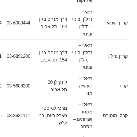
ואחזקות
ריאלי –
נדל"ן ובינוי
דרך מנחם בגין
אל
03-6083444
03-6083434
– נדל"ן
154, תל-אביב
ובינוי
ריאלי –
נדל"ן ובינוי
דרך מנחם בגין
ן
03-6891200
03-6911661
– נדל"ן
154, תל אביב
ובינוי
ריאלי –
לינקולן 20,
תעשיה –
03-5689200
03-5689222
תל-אביב
מזון
ריאלי –
מרכז לוגיסטי
מסחר
ורס
פארק ראם, בני
08-8631111
08-8631556
ושרותים –
עי'ש
מסחר