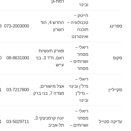
רמת-גן
ובינוי
הייטק –
טכנולוגיה –
החרש 4, הוד
057-7970848
073-2003000
תוכנה
השרון
ואינטרנט
ריאלי –
פארק תעשיות
מסחר
ראם, ת"ד 3, בני
08-8631000
08-8631020
ושרותים –
עייש
מסחר
ריאלי –
נדל"ן ובינוי
אצל מישורים,
03-7217801
03-7217800
– נדל"ן
מצדה 7, בני ברק
ובינוי
ריאלי –
מסחר
יונה קרמניצקי 3,
ייל
03-5029711
03-5029721
ושרותים –
תל-אביב