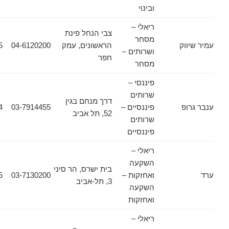
ובינוי
ריאלי –
צבי הנחל פינת
מסחר
וק
הראשונים, עמק
04-6120200
04-6322255
ושרותים –
חפר
מסחר
פיננסי –
שרותים
דרך מנחם בגין
פ
פיננסיים –
03-7914455
03-7914464
52, תל אביב
שרותים
פיננסיים
ריאלי –
השקעה
בית ישרס, הר סיני
ואחזקות –
03-7130200
03-5606955
3, תל-אביב
השקעה
ואחזקות
ריאלי –