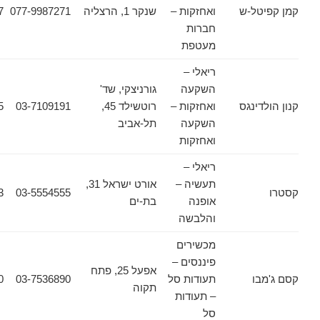
ל-ש
ואחזקות –
שנקר 1, הרצליה
077-9987271
077-5558917
חברות
מעטפת
ריאלי –
השקעה
גורניצקי, שד'
ינגס
ואחזקות –
רוטשילד 45,
03-7109191
03-5606555
השקעה
תל-אביב
ואחזקות
ריאלי –
תעשיה –
אורט ישראל 31,
03-5554553
03-5554555
אופנה
בת-ים
והלבשה
מכשירים
פיננסים –
אפעל 25, פתח
ו
תעודות סל
03-7536890
03-7532030
תקוה
– תעודות
סל