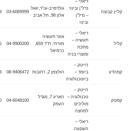
ריאלי –
נדל"ן ובינוי
גולדפרב-עו"ד,יגאל
וצה
03-6089999
03-6089909
– נדל"ן
אלון 98, תל אביב
ובינוי
ריאלי –
אזור תעשיה
תעשיה –
מזרחי, ת"ד 659,
04-9900200
04-9900255
מתכת
כרמיאל
ומוצרי בניה
הייטק –
ביומד –
הולצמן 2, רחובות
08-9406472
08-9406473
ביוטכנולוגיה
הייטק –
טכנולוגיה –
האריג 7, מגדל
04-6048300
04-6048100
מוליכים
העמק
למחצה
ריאלי –
השקעה