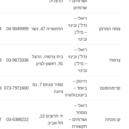
ושרותים –
הרצליה
שרותים
ריאלי –
נדל"ן ובינוי
מן
התעשייה 47, נשר
04-9049999
04-8214724
– נדל"ן
ובינוי
ריאלי –
נדל"ן ובינוי
בית צרפתי, הרצל
03-9660453
03-9673336
– נדל"ן
91, ראשון-לציון
ובינוי
הייטק –
ספיר פנחס 7, נס
טם
ביומד –
073-7971600
08-9100698
ציונה
ביוטכנולוגיה
ריאלי –
מסחר
יד חרוצים 12,
ושרותים –
03-6388222
03-6388207
תל-אביב
תקשורת