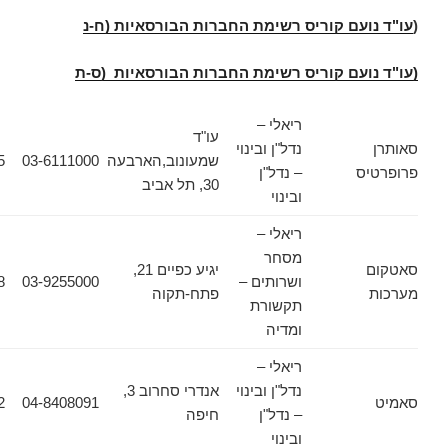
עם קוריס רשימת החברות הבורסאיות (ח-נ
ועם קוריס רשימת החברות הבורסאיות (ס-ת
ריאלי –
עו"ד
נדל"ן ובינוי
שמעונוב,הארבעה
03-6111000
03-6133355
ס
– נדל"ן
30, תל אביב
ובינוי
ריאלי –
מסחר
יגיע כפיים 21,
ושרותים –
03-9255000
03-9217938
פתח-תקוה
תקשורת
ומדיה
ריאלי –
נדל"ן ובינוי
אנדרי סחרוב 3,
04-8408092
04-8408091
– נדל"ן
חיפה
ובינוי