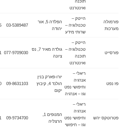
תוכנה
ואינטרנט
הייטק –
הפלדה 5, אור
טכנולוגיה –
03-5389487
03-5389625
יהודה
שרותי מידע
הייטק –
טכנולוגיה –
גולדה מאיר 7, נס
077-9709031
077-9709030
תוכנה
ציונה
ואינטרנט
ריאלי –
יורו-פארק בנין
אנרגיה
הולנד 4, קיבוץ
09-8631103
09-8931320
וחיפושי נפט
יקום
וגז – אנרגיה
ריאלי –
אנרגיה
המנופים 1,
 יהש
וחיפושי נפט
09-9734700
09-9734701
הרצליה
וגז – חיפושי