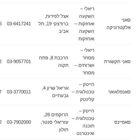
ריאלי –
השקעה
אצל לפידות,
ואחזקות –
ברודצקי 19, תל
03-6417241
03-6417246
יקה
השקעה
אביב
ואחזקות
ריאלי –
מסחר
הרכבת 8, פתח
שורת
03-9057701
03-9314422
ושרותים –
תקוה
מסחר
הייטק –
אריאל שרון 4,
אר
טכנולוגיה –
03-3770011
03-7524457
גבעתיים
קלינטק
הייטק –
הרוקמים 26,
טכנולוגיה –
עזריאלי סנטר,
03-7902000
03-7902942
תוכנה
חולון
ואינטרנט