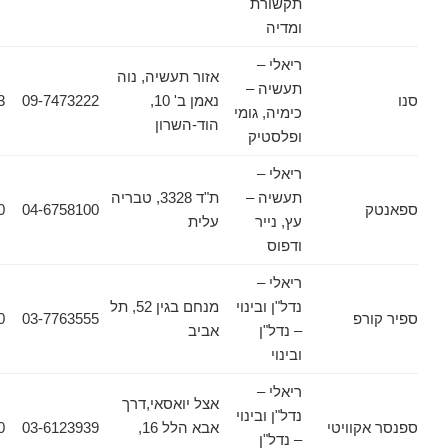
תקשורת
ומדיה
ריאלי –
אזור תעשיה, נוה
תעשיה –
נאמן ב' 10,
09-7473222
09-7473233
כימיה, גומי
הוד-השרון
ופלסטיק
ריאלי –
תעשיה –
ת"ד 3328, טבריה
04-6372370
04-6758100
עץ, נייר
עלית
ודפוס
ריאלי –
נדל"ן ובינוי
מנחם בגין 52, תל
פ
03-7763555
03-7763560
– נדל"ן
אביב
ובינוי
ריאלי –
אצל יואסאי,דרך
נדל"ן ובינוי
וויטי
אבא הלל 16,
03-6123939
03-6125030
– נדל"ן