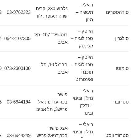
ריאלי –
גלבוע 280, קרית
ים
תעשיה –
03-9762323
03-9736673
שדה תעופה, לוד
מזון
הייטק –
רוטשילד 107, תל
טכנולוגיה –
054-2107305
03-7778444
אביב
קלינטק
הייטק –
טכנולוגיה –
הברזל 10, תל
073-2300139
073-2300100
תוכנה
אביב
ואינטרנט
ריאלי –
פישר
נדל"ן ובינוי
בכר-עו"ד,דניאל
03-6944194
03-6944195
– נדל"ן
פריש3, תל אביב
ובינוי
ריאלי –
אצל פישר
נדל"ן ובינוי
וסט
בכר,דניאל פריש
03-6944249
03-6944157