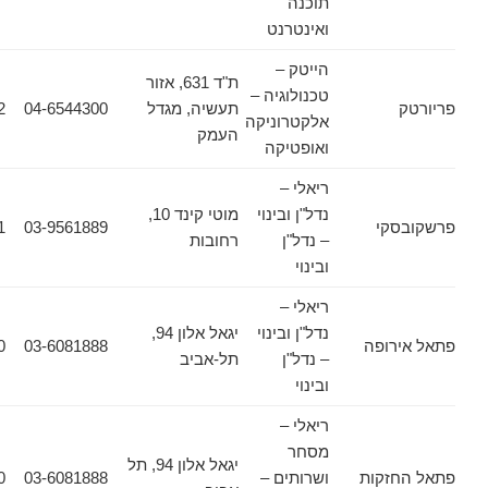
תוכנה
ואינטרנט
הייטק –
ת"ד 631, אזור
טכנולוגיה –
תעשיה, מגדל
04-6544300
04-6544322
אלקטרוניקה
העמק
ואופטיקה
ריאלי –
נדל"ן ובינוי
מוטי קינד 10,
קי
03-9561889
03-9561831
– נדל"ן
רחובות
ובינוי
ריאלי –
נדל"ן ובינוי
יגאל אלון 94,
רופה
03-6081888
03-6081880
– נדל"ן
תל-אביב
ובינוי
ריאלי –
מסחר
יגאל אלון 94, תל
זקות
ושרותים –
03-6081888
03-6081880