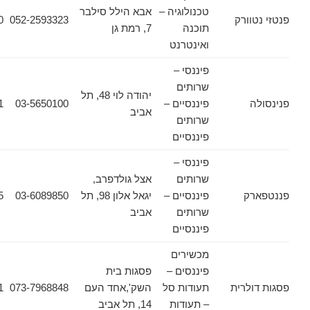
טכנולוגיה –
אבא הילל סילבר
ורק
052-2593323
03-6090620
תוכנה
7, רמת גן
ואינטרנט
פיננסי –
שרותים
יהודה לוי 48, תל
פיננסיים –
03-5650100
03-5650121
אביב
שרותים
פיננסיים
פיננסי –
שרותים
אצל גולדפרב,
ק
פיננסיים –
יגאל אלון 98, תל
03-6089850
03-6089135
שרותים
אביב
פיננסיים
מכשירים
פיננסים –
פסגות בית
לרית
תעודות סל
השק',אחד העם
073-7968848
03-6178471
– תעודות
14, תל אביב