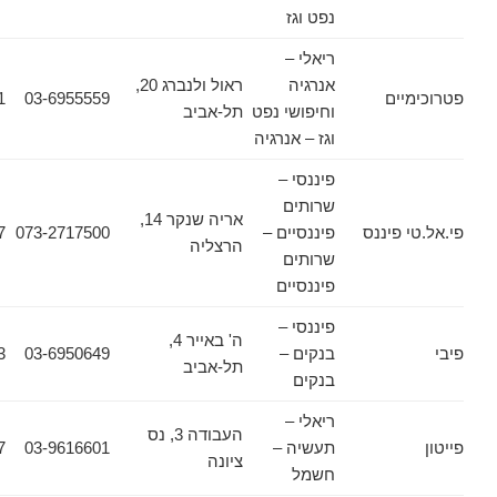
נפט וגז
ריאלי –
אנרגיה
ראול ולנברג 20,
ים
03-6955559
03-6964111
וחיפושי נפט
תל-אביב
וגז – אנרגיה
פיננסי –
שרותים
אריה שנקר 14,
פיננס
פיננסיים –
073-2717500
073-2717517
הרצליה
שרותים
פיננסיים
פיננסי –
ה' באייר 4,
בנקים –
03-6950649
03-6091753
תל-אביב
בנקים
ריאלי –
העבודה 3, נס
תעשיה –
03-9616601
03-9616677
ציונה
חשמל