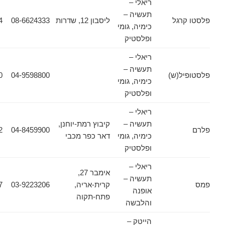
ריאלי –
תעשיה –
גל
ליסבון 12, שדרות
08-6624333
08-6624354
כימיה, גומי
ופלסטיק
ריאלי –
תעשיה –
(ש)
04-9598800
04-9894250
כימיה, גומי
ופלסטיק
ריאלי –
תעשיה –
קיבוץ רמת-יוחנן,
04-8444012
04-8459900
כימיה, גומי
דאר כפר מכבי
ופלסטיק
ריאלי –
אימבר 27,
תעשיה –
קרית-אריה,
03-9223206
03-9225427
אופנה
פתח-תקוה
והלבשה
הייטק –