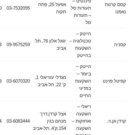
פיננסים –
ות
אפעל 25, פתח
תעודות סל
03-7532095
03-7536640
תקוה
– תעודות
סל
הייטק –
טכנולוגיה –
יגאל אלון 76, תל
02-6257083
09-9575259
השקעות
אביב
בהייטק
הייטק –
ביומד –
מגדלי עזריאלי 1,
ינט
השקעות
03-6070320
03-6070323
ק' 22, תל-אביב
במדעי
החיים
ריאלי –
השקעה
אצל קרדן,דרך
.
ואחזקות –
מנחם בגין
03-6083444
03-6083434
השקעה
154,ק'4, תל-אביב