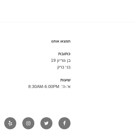
תמצאו אותנו
כתובת
בן גוריון 19
בני ברק
שעות
א'-ה': 8:30AM-6:00PM
פייסבוק
טוויטר
אינסטגרם
יאלפ