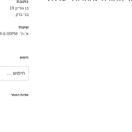
כתובת
בן גוריון 19
בני ברק
שעות
א'-ה': 8:30AM-6:00PM
חיפוש
חפש:
אודות האתר