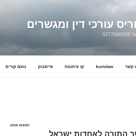
ריס עורכי דין ומגשרים
0777
 קשר
kurislaw
קו עיתונות
פייסבוק
נועם קוריס
תמצאו אותנו
פר התורה לאחדות ישראל