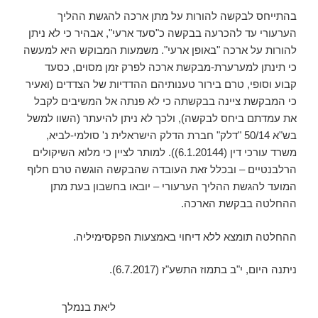
בהתייחס לבקשה להורות על מתן ארכה להגשת ההליך
הערעורי עד להכרעה בבקשה כ"סעד ארעי", אבהיר כי לא ניתן
להורות על ארכה "באופן ארעי". משמעות המבוקש היא למעשה
כי תינתן למערערת-מבקשת ארכה לפרק זמן מסוים, כסעד
קבוע וסופי, טרם בירור טענותיהם ההדדיות של הצדדים (ואעיר
כי המבקשת ציינה בבקשתה כי לא פנתה אל המשיבים לקבל
את עמדתם ביחס לבקשה), ולכך לא ניתן להיעתר (השוו למשל
בש"א 50/14 "דלק" חברת הדלק הישראלית נ' סולמי-לביא,
משרד עורכי דין (6.1.20144)). למותר לציין כי מלוא השיקולים
הרלבנטיים – ובכלל זאת העובדה שהבקשה הוגשה טרם חלוף
המועד להגשת ההליך הערעורי – יובאו בחשבון בעת מתן
ההחלטה בבקשת הארכה.
ההחלטה תומצא ללא דיחוי באמצעות הפקסימיליה.
ניתנה היום, ‏י"ב בתמוז התשע"ז (‏6.7.2017).
ליאת בנמלך