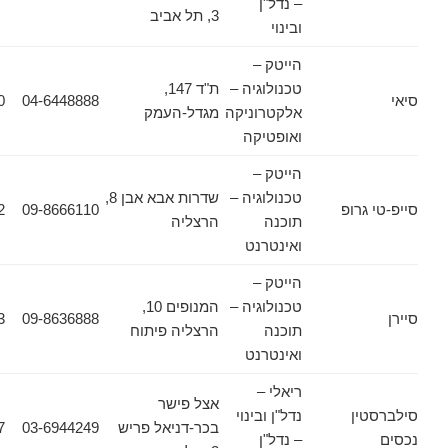
– נדל"ן
3, תל אביב
ובינוי
הייטק –
טכנולוגיה –
ת"ד 147,
04-6543570
04-6448888
אלקטרוניקה
מגדל-העמק
ואופטיקה
הייטק –
טכנולוגיה –
שדרות אבא אבן 8,
רופ
09-8666110
073-7694952
תוכנה
הרצליה
ואינטרנט
הייטק –
טכנולוגיה –
המנופים 10,
09-8636863
09-8636888
תוכנה
הרצליה פיתוח
ואינטרנט
ריאלי –
אצל פישר
ן
נדל"ן ובינוי
בכר-דניאל פריש
03-6944249
03-6944157
– נדל"ן