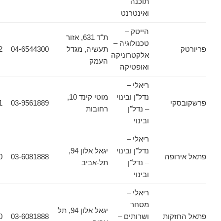
תוכנה
ואינטרנט
הייטק –
ת"ד 631, אזור
טכנולוגיה –
תעשיה, מגדל
04-6544300
04-6544322
אלקטרוניקה
העמק
ואופטיקה
ריאלי –
נדל"ן ובינוי
מוטי קינד 10,
קי
03-9561889
03-9561831
– נדל"ן
רחובות
ובינוי
ריאלי –
נדל"ן ובינוי
יגאל אלון 94,
רופה
03-6081888
03-6081880
– נדל"ן
תל-אביב
ובינוי
ריאלי –
מסחר
יגאל אלון 94, תל
זקות
ושרותים –
03-6081888
03-6081880