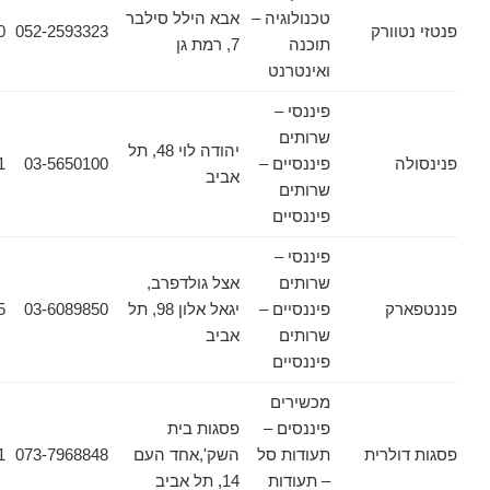
טכנולוגיה –
אבא הילל סילבר
ורק
052-2593323
03-6090620
תוכנה
7, רמת גן
ואינטרנט
פיננסי –
שרותים
יהודה לוי 48, תל
פיננסיים –
03-5650100
03-5650121
אביב
שרותים
פיננסיים
פיננסי –
שרותים
אצל גולדפרב,
ק
פיננסיים –
יגאל אלון 98, תל
03-6089850
03-6089135
שרותים
אביב
פיננסיים
מכשירים
פיננסים –
פסגות בית
לרית
תעודות סל
השק',אחד העם
073-7968848
03-6178471
– תעודות
14, תל אביב