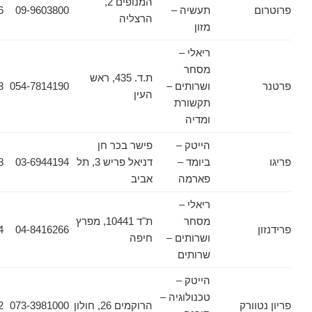
המנופים 2,
תעשיה –
09-9603800
09-9603826
הרצליה
מזון
ריאלי –
מסחר
ת.ד. 435, ראש
ושרותים –
054-7814190
054-7814193
העין
תקשורת
ומדיה
הייטק –
פישר בכר חן
ביומד –
דניאל פריש 3, תל
03-6944194
03-6912948
פארמה
אביב
ריאלי –
מסחר
ת"ד 10441, מפרץ
04-8418864
04-8416266
ושרותים –
חיפה
שרותים
הייטק –
טכנולוגיה –
ורק
הרוקמים 26, חולון
073-3981000
03-6445502