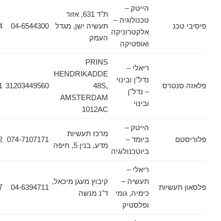
הייטק –
ת"ד 631, אזור
טכנולוגיה –
כנ
תעשיה ישן, מגדל
04-6544300
04-6542764
אלקטרוניקה
העמק
ואופטיקה
PRINS
ריאלי –
HENDRIKADDE
נדל"ן ובינוי
נטרס
48S,
31203449560
31203449561
– נדל"ן
AMSTERDAM
ובינוי
1012AC
הייטק –
מרכז תעשיות
ם
ביומד –
074-7107171
074-7107172
מדע, בנין 5, חיפה
ביוטכנולוגיה
ריאלי –
תעשיה –
קיבוץ מעגן מיכאל,
עשיות
04-6394711
04-6243227
כימיה, גומי
ד"נ מנשה
ופלסטיק