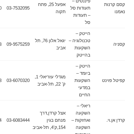
פיננסים –
ות
אפעל 25, פתח
תעודות סל
03-7532095
03-7536640
תקוה
– תעודות
סל
הייטק –
טכנולוגיה –
יגאל אלון 76, תל
02-6257083
09-9575259
השקעות
אביב
בהייטק
הייטק –
ביומד –
מגדלי עזריאלי 1,
ינט
השקעות
03-6070320
03-6070323
ק' 22, תל-אביב
במדעי
החיים
ריאלי –
השקעה
אצל קרדן,דרך
.
ואחזקות –
מנחם בגין
03-6083444
03-6083434
השקעה
154,ק'4, תל-אביב