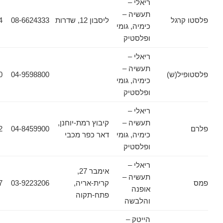
ריאלי –
תעשיה –
גל
ליסבון 12, שדרות
08-6624333
08-6624354
כימיה, גומי
ופלסטיק
ריאלי –
תעשיה –
(ש)
04-9598800
04-9894250
כימיה, גומי
ופלסטיק
ריאלי –
תעשיה –
קיבוץ רמת-יוחנן,
04-8444012
04-8459900
כימיה, גומי
דאר כפר מכבי
ופלסטיק
ריאלי –
אימבר 27,
תעשיה –
קרית-אריה,
03-9223206
03-9225427
אופנה
פתח-תקוה
והלבשה
הייטק –