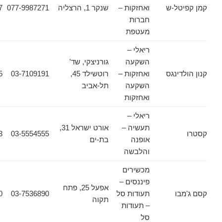
ל-ש
ואחזקות –
שנקר 1, הרצליה
077-9987271
077-5558917
חברות
מעטפת
ריאלי –
השקעה
גורניצקי, שד'
ינגס
ואחזקות –
רוטשילד 45,
03-7109191
03-5606555
השקעה
תל-אביב
ואחזקות
ריאלי –
תעשיה –
אורט ישראל 31,
03-5554553
03-5554555
אופנה
בת-ים
והלבשה
מכשירים
פיננסים –
אפעל 25, פתח
ו
תעודות סל
03-7536890
03-7532030
תקוה
– תעודות
סל