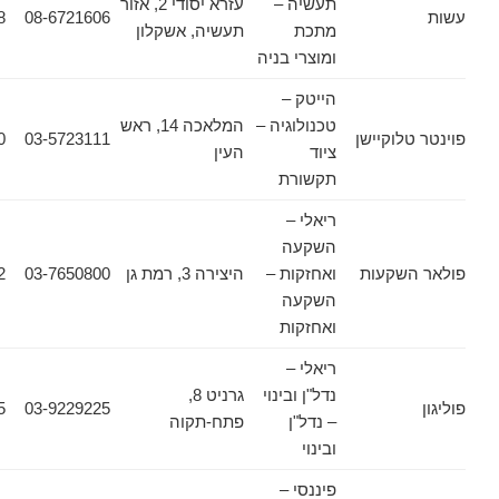
תעשיה –
עזרא יסודי 2, אזור
08-6755198
08-6721606
מתכת
תעשיה, אשקלון
ומוצרי בניה
הייטק –
טכנולוגיה –
המלאכה 14, ראש
וקיישן
03-5723111
03-5723100
ציוד
העין
תקשורת
ריאלי –
השקעה
שקעות
ואחזקות –
היצירה 3, רמת גן
03-7650800
03-6440662
השקעה
ואחזקות
ריאלי –
נדל"ן ובינוי
גרניט 8,
03-9229255
03-9229225
– נדל"ן
פתח-תקוה
ובינוי
פיננסי –