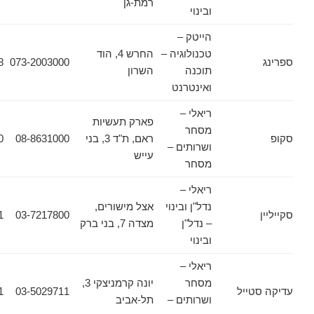
רמת-גן
ובינוי
הייטק –
טכנולוגיה –
החרש 4, הוד
057-7970848
073-2003000
תוכנה
השרון
ואינטרנט
ריאלי –
פארק תעשיות
מסחר
ראם, ת"ד 3, בני
08-8631000
08-8631020
ושרותים –
עייש
מסחר
ריאלי –
נדל"ן ובינוי
אצל מישורים,
03-7217801
03-7217800
– נדל"ן
מצדה 7, בני ברק
ובינוי
ריאלי –
מסחר
יונה קרמניצקי 3,
ייל
03-5029711
03-5029721
ושרותים –
תל-אביב