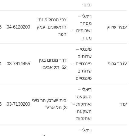
ובינוי
ריאלי –
צבי הנחל פינת
מסחר
וק
הראשונים, עמק
04-6120200
04-6322255
ושרותים –
חפר
מסחר
פיננסי –
שרותים
דרך מנחם בגין
פ
פיננסיים –
03-7914455
03-7914464
52, תל אביב
שרותים
פיננסיים
ריאלי –
השקעה
בית ישרס, הר סיני
ואחזקות –
03-7130200
03-5606955
3, תל-אביב
השקעה
ואחזקות
ריאלי –