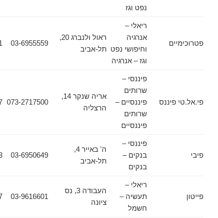
נפט וגז
ריאלי –
אנרגיה
ראול ולנברג 20,
ים
03-6955559
03-6964111
וחיפושי נפט
תל-אביב
וגז – אנרגיה
פיננסי –
שרותים
אריה שנקר 14,
פיננס
פיננסיים –
073-2717500
073-2717517
הרצליה
שרותים
פיננסיים
פיננסי –
ה' באייר 4,
בנקים –
03-6950649
03-6091753
תל-אביב
בנקים
ריאלי –
העבודה 3, נס
תעשיה –
03-9616601
03-9616677
ציונה
חשמל