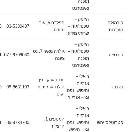
תוכנה
ואינטרנט
הייטק –
הפלדה 5, אור
טכנולוגיה –
03-5389487
03-5389625
יהודה
שרותי מידע
הייטק –
טכנולוגיה –
גולדה מאיר 7, נס
077-9709031
077-9709030
תוכנה
ציונה
ואינטרנט
ריאלי –
יורו-פארק בנין
אנרגיה
הולנד 4, קיבוץ
09-8631103
09-8931320
וחיפושי נפט
יקום
וגז – אנרגיה
ריאלי –
אנרגיה
המנופים 1,
 יהש
וחיפושי נפט
09-9734700
09-9734701
הרצליה
וגז – חיפושי