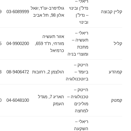
ריאלי –
נדל"ן ובינוי
גולדפרב-עו"ד,יגאל
וצה
03-6089999
03-6089909
– נדל"ן
אלון 98, תל אביב
ובינוי
ריאלי –
אזור תעשיה
תעשיה –
מזרחי, ת"ד 659,
04-9900200
04-9900255
מתכת
כרמיאל
ומוצרי בניה
הייטק –
ביומד –
הולצמן 2, רחובות
08-9406472
08-9406473
ביוטכנולוגיה
הייטק –
טכנולוגיה –
האריג 7, מגדל
04-6048300
04-6048100
מוליכים
העמק
למחצה
ריאלי –
השקעה