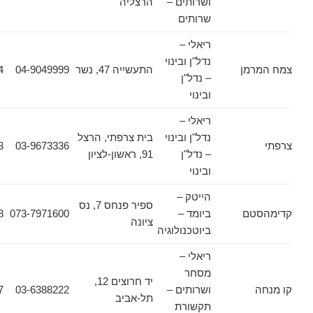
ושרותים –
הרצליה
שרותים
ריאלי –
נדל"ן ובינוי
מן
התעשייה 47, נשר
04-9049999
04-8214724
– נדל"ן
ובינוי
ריאלי –
נדל"ן ובינוי
בית צרפתי, הרצל
03-9660453
03-9673336
– נדל"ן
91, ראשון-לציון
ובינוי
הייטק –
ספיר פנחס 7, נס
טם
ביומד –
073-7971600
08-9100698
ציונה
ביוטכנולוגיה
ריאלי –
מסחר
יד חרוצים 12,
ושרותים –
03-6388222
03-6388207
תל-אביב
תקשורת