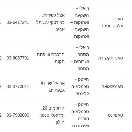
ריאלי –
השקעה
אצל לפידות,
ואחזקות –
ברודצקי 19, תל
03-6417241
03-6417246
יקה
השקעה
אביב
ואחזקות
ריאלי –
מסחר
הרכבת 8, פתח
שורת
03-9057701
03-9314422
ושרותים –
תקוה
מסחר
הייטק –
אריאל שרון 4,
אר
טכנולוגיה –
03-3770011
03-7524457
גבעתיים
קלינטק
הייטק –
הרוקמים 26,
טכנולוגיה –
עזריאלי סנטר,
03-7902000
03-7902942
תוכנה
חולון
ואינטרנט