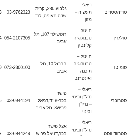
ריאלי –
גלבוע 280, קרית
ים
תעשיה –
03-9762323
03-9736673
שדה תעופה, לוד
מזון
הייטק –
רוטשילד 107, תל
טכנולוגיה –
054-2107305
03-7778444
אביב
קלינטק
הייטק –
טכנולוגיה –
הברזל 10, תל
073-2300139
073-2300100
תוכנה
אביב
ואינטרנט
ריאלי –
פישר
נדל"ן ובינוי
בכר-עו"ד,דניאל
03-6944194
03-6944195
– נדל"ן
פריש3, תל אביב
ובינוי
ריאלי –
אצל פישר
נדל"ן ובינוי
וסט
בכר,דניאל פריש
03-6944249
03-6944157