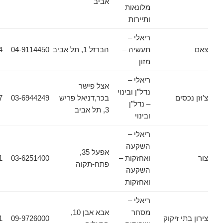
אביב
מלונאות
ותיירות
ריאלי –
תעשיה –
הברזל 1, תל אביב
04-9114450
04-6987494
מזון
ריאלי –
אצל פישר
נדל"ן ובינוי
ים
בכר,דניאל פריש
03-6944249
03-6944157
– נדל"ן
3, תל אביב
ובינוי
ריאלי –
השקעה
אפעל 35,
ואחזקות –
03-6251400
03-9191911
פתח-תקוה
השקעה
ואחזקות
ריאלי –
מסחר
אבא אבן 10,
 זיקוק
09-9726000
09-9726001