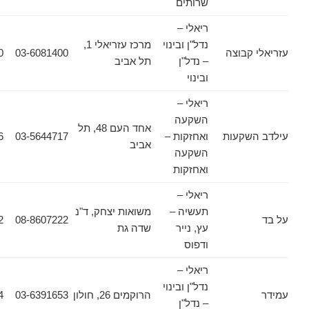
שרותים
ריאלי –
נדל"ן ובינוי
מרכז עזריאלי 1,
קבוצה
03-6081400
03-6081380
– נדל"ן
תל אביב
ובינוי
ריאלי –
השקעה
אחד העם 48, תל
שקעות
ואחזקות –
03-5644717
03-5644716
אביב
השקעה
ואחזקות
ריאלי –
תעשיה –
משואות יצחק, ד"נ
08-8501102
08-8607222
עץ, נייר
שדה גת
ודפוס
ריאלי –
נדל"ן ובינוי
הרוקמים 26, חולון
03-6391653
03-6931564
– נדל"ן