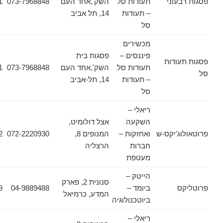
עוני
תעודות סל
השק',אחד העם
073-7968848
03-6178471
– תעודות
14, תל אביב
סל
מכשירים
פיננסים –
פסגות בית
ודות
תעודות סל
השק',אחד העם
073-7968848
03-6178471
– תעודות
14, תל-אביב
סל
ריאלי –
השקעה
אצל דולומיט,
ג'יקס-ש
ואחזקות –
המנופים 8,
072-2220930
072-2220952
חברות
הרצליה
מעטפת
הייטק –
סנונית 2, פארק
ס
ביומד –
04-9889488
04-9889489
המדע, כרמיאל
ביוטכנולוגיה
ריאלי –