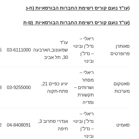
עם קוריס רשימת החברות הבורסאיות (ח-נ
ועם קוריס רשימת החברות הבורסאיות (ס-ת
ריאלי –
עו"ד
נדל"ן ובינוי
שמעונוב,הארבעה
03-6111000
03-6133355
ס
– נדל"ן
30, תל אביב
ובינוי
ריאלי –
מסחר
יגיע כפיים 21,
ושרותים –
03-9255000
03-9217938
פתח-תקוה
תקשורת
ומדיה
ריאלי –
נדל"ן ובינוי
אנדרי סחרוב 3,
04-8408092
04-8408091
– נדל"ן
חיפה
ובינוי