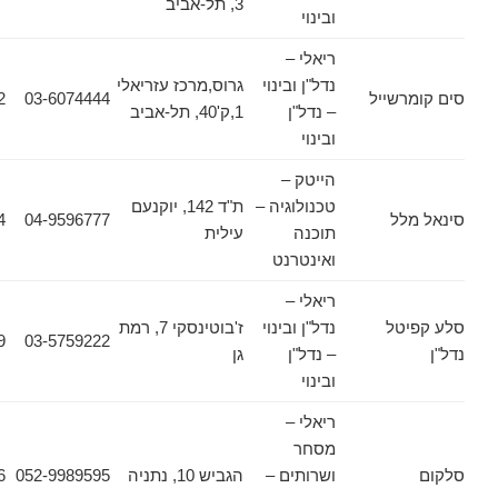
3, תל-אביב
ובינוי
ריאלי –
נדל"ן ובינוי
גרוס,מרכז עזריאלי
שייל
03-6074444
03-6074422
– נדל"ן
1,ק'40, תל-אביב
ובינוי
הייטק –
טכנולוגיה –
ת"ד 142, יוקנעם
ל
04-9596777
04-9890484
תוכנה
עילית
ואינטרנט
ריאלי –
טל
נדל"ן ובינוי
ז'בוטינסקי 7, רמת
03-6131659
03-5759222
– נדל"ן
גן
ובינוי
ריאלי –
מסחר
ושרותים –
הגביש 10, נתניה
052-9989595
09-8607986