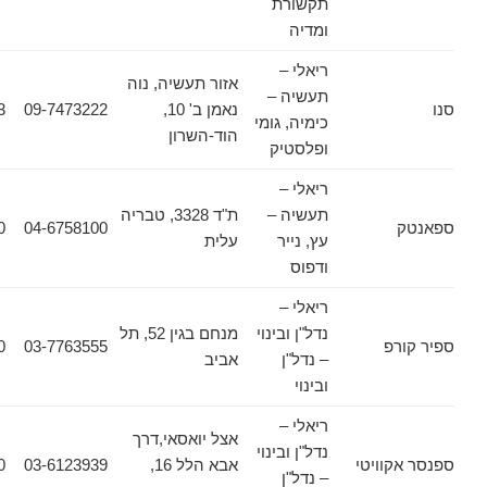
תקשורת
ומדיה
ריאלי –
אזור תעשיה, נוה
תעשיה –
נאמן ב' 10,
09-7473222
09-7473233
כימיה, גומי
הוד-השרון
ופלסטיק
ריאלי –
תעשיה –
ת"ד 3328, טבריה
04-6372370
04-6758100
עץ, נייר
עלית
ודפוס
ריאלי –
נדל"ן ובינוי
מנחם בגין 52, תל
פ
03-7763555
03-7763560
– נדל"ן
אביב
ובינוי
ריאלי –
אצל יואסאי,דרך
נדל"ן ובינוי
וויטי
אבא הלל 16,
03-6123939
03-6125030
– נדל"ן