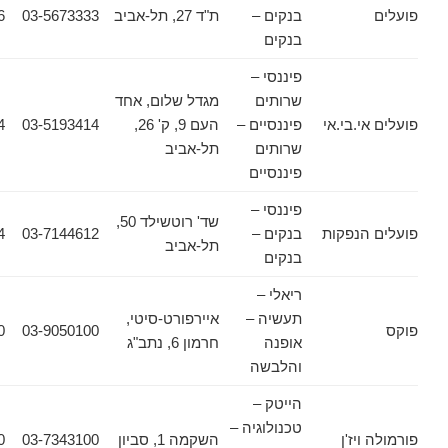
בנקים –
ת"ד 27, תל-אביב
03-5673333
03-5674576
בנקים
פיננסי –
שרותים
מגדל שלום, אחד
.בי.אי
פיננסיים –
העם 9, ק' 26,
03-5193414
03-5175414
שרותים
תל-אביב
פיננסיים
פיננסי –
שד' רוטשילד 50,
נפקות
בנקים –
03-7144612
03-7145424
תל-אביב
בנקים
ריאלי –
תעשיה –
איירפורט-סיטי,
03-9050200
03-9050100
אופנה
חרמון 6, נתב"ג
והלבשה
הייטק –
טכנולוגיה –
יז'ן
השקמה 1, סביון
03-7343100
03-7367770