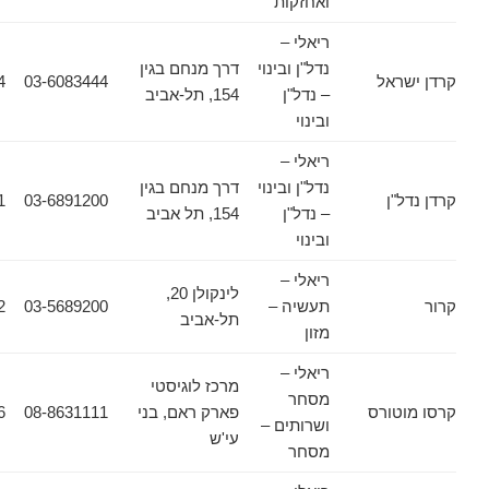
ואחזקות
ריאלי –
נדל"ן ובינוי
דרך מנחם בגין
אל
03-6083444
03-6083434
– נדל"ן
154, תל-אביב
ובינוי
ריאלי –
נדל"ן ובינוי
דרך מנחם בגין
ן
03-6891200
03-6911661
– נדל"ן
154, תל אביב
ובינוי
ריאלי –
לינקולן 20,
תעשיה –
03-5689200
03-5689222
תל-אביב
מזון
ריאלי –
מרכז לוגיסטי
מסחר
ורס
פארק ראם, בני
08-8631111
08-8631556
ושרותים –
עי'ש
מסחר