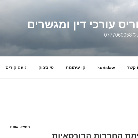
ריס עורכי דין ומגשרים
0777
 קשר
kurislaw
קו עיתונות
פייסבוק
נועם קוריס
תמצאו אותנו
ימת החברות הבורסאיות