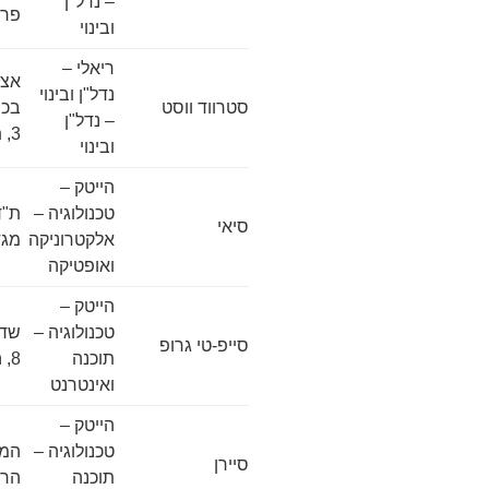
– נדל"ן
פריש3, ת
ובינוי
ריאלי –
אצל
נדל"ן ובינוי
סטרווד ווסט
בכר
– נדל"ן
3, תל אביב
ובינוי
הייטק –
טכנולוגיה –
סיאי
אלקטרוניקה
מגד
ואופטיקה
הייטק –
טכנולוגיה –
שדר
סייפ-טי גרופ
תוכנה
8, הרצליה
ואינטרנט
הייטק –
טכנולוגיה –
סיירן
תוכנה
הרצ