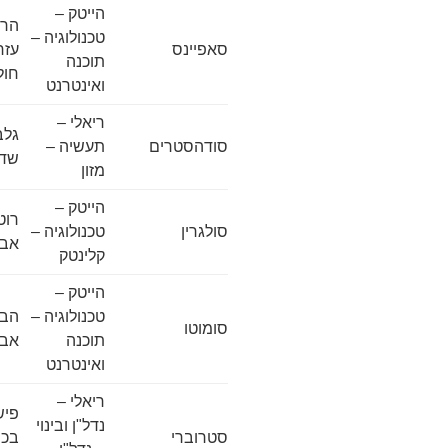
הייטק –
טכנולוגיה –
סאפיינס
עזר
תוכנה
חולו
ואינטרנט
ריאלי –
סודהסטרים
תעשיה –
שדה
מזון
הייטק –
סולגרין
טכנולוגיה –
אבי
קלינטק
הייטק –
טכנולוגיה –
סומוטו
תוכנה
אבי
ואינטרנט
ריאלי –
פיש
נדל"ן ובינוי
סטרוברי
בכר