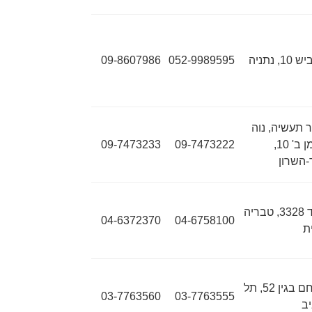
10, נתניה
052-9989595
09-8607986
ר תעשיה, נוה
נאמן ב' 10,
09-7473222
09-7473233
-השרון
ת"ד 3328, טבריה
04-6372370
04-6758100
ת
מנחם בגין 52, תל
03-7763560
03-7763555
ב