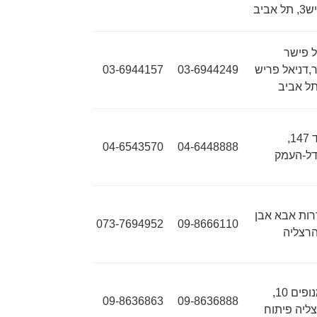
ל אביב
 פישר
,דניאל פריש
03-6944249
03-6944157
ת"ד 147,
04-6543570
04-6448888
ל-העמק
ות אבא אבן
073-7694952
09-8666110
המנופים 10,
09-8636863
09-8636888
ליה פיתוח