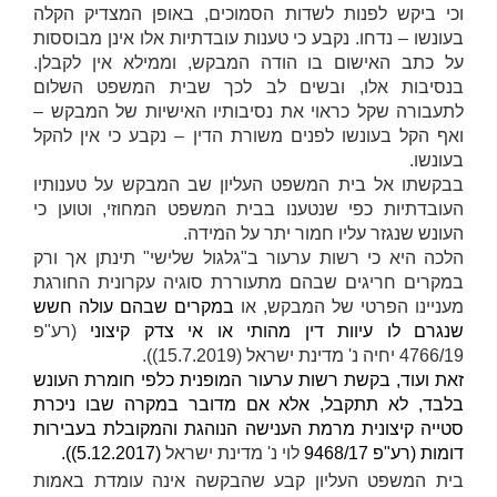
וכי ביקש לפנות לשדות הסמוכים, באופן המצדיק הקלה
בעונשו – נדחו. נקבע כי טענות עובדתיות אלו אינן מבוססות
על כתב האישום בו הודה המבקש, וממילא אין לקבלן.
בנסיבות אלו, ובשים לב לכך שבית המשפט השלום
לתעבורה שקל כראוי את נסיבותיו האישיות של המבקש –
ואף הקל בעונשו לפנים משורת הדין – נקבע כי אין להקל
בעונשו.
בבקשתו אל בית המשפט העליון שב המבקש על טענותיו
העובדתיות כפי שנטענו בבית המשפט המחוזי, וטוען כי
העונש שנגזר עליו חמור יתר על המידה.
הלכה היא כי רשות ערעור ב"גלגול שלישי" תינתן אך ורק
במקרים חריגים שבהם מתעוררת סוגיה עקרונית החורגת
מעניינו הפרטי של המבקש, או
במקרים שבהם עולה חשש
שנגרם לו עיוות דין מהותי או אי צדק קיצוני
(רע"פ
4766/19
יחיה נ' מדינת ישראל
(15.7.2019)).
זאת ועוד, בקשת רשות ערעור המופנית כלפי חומרת העונש
בלבד, לא תתקבל, אלא אם מדובר במקרה שבו ניכרת
סטייה קיצונית מרמת הענישה הנוהגת והמקובלת בעבירות
דומות (רע"פ 9468/17
לוי נ' מדינת ישראל
(5.12.2017))
.
בית המשפט העליון קבע שהבקשה אינה עומדת באמות