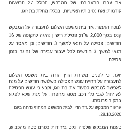
את עברו התעבורתי של המבקש, הכולל 27 הרשעות
קודמות; ואת נסיבותיו האישיות, ובכללן מחלת בת זוגו.
לנוכח האמור, גזר בית משפט השלום לתעבורה על המבקש
קנס בסך 2,000 ש"ח; פסילת רישיון נהיגה לתקופה של 16
חודשים; פסילה על תנאי למשך 3 חודשים; וכן מאסר על
תנאי למשך 3 חודשים לבל יעבור עבירה של נהיגה בזמן
פסילה.
יוער, כי לפנים משורת הדין הורה בית משפט השלום
לתעבורה על דחיית עונש הפסילה בשלושה חודשים על מנת
לאפשר למבקש לסעוד את בת זוגו; וקבע כי עונש הפסילה
לא יחול לגבי כלי רכב מסוג מחפרון, על מנת שלא לפגוע
במקור פרנסתו.
ערעור המבקש על גזר הדין לבית המשפט המחוזי נדחה ביום
28.10.2020.
טענות המבקש שלפיהן נקט בזהירות בטרם סטה מהכביש,