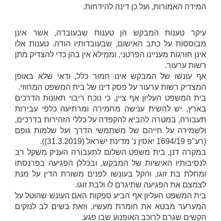
המידה האמורות, ועל כן דינה להידחות.
עיקר טענות המבקש הן טענות שבעובדה, אשר אינן
מבוססות על כתב האישום, שבעובדותיו הודה. טענות אלו
אינן חורגות מעניינו הפרטני, וממילא אין בהן כדי להצדיק מתן
רשות ערעור.
אף עונשו של המבקש אינו חמור כלל, ודאי שלא באופן
המצדיק רשות ערעור על פסק דינו של בית המשפט המחוזי.
בית המשפט העליון אף ציין, כי נוכח ריבוי תאונות הדרכים
בארץ, יש להשית ענישה מחמירה ומרתיעה כלפי עבירות
תעבורה, במטרה להביא להקפדה על כללי הזהירות בדרכים,
ולשמירה על חייהם של משתמשי הדרך ועל שלמות גופם
(רע"פ 1694/19
יאסין נ' מדינת ישראל
(31.3.2019)).
במקרה דנן, בית משפט השלום לתעבורה העניק משקל רב
לנסיבותיו האישיות של המבקש, ובכללן הפגיעה בפרנסתו
ומחלת בת זוגו, והקל בעונשו לפנים משורת הדין על מנת
לצמצם את הפגיעה שתיגרם לו ולבת זוגו.
בית המשפט העליון אף הביע ספקות האם העונש שהוטל על
המערער מבטא את חומרת מעשיו, וזאת בשים לב לנזקים
הקשים שגרם לרוכב האופנוע שבו פגע.