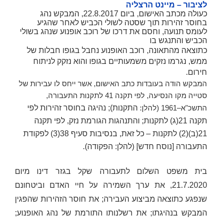
לציבור – מיינט הרצליה
כעולה מכתב האישום, ביום 22.8.2017, המבקש נהג
בחוסר זהירות תוך שסטה לשולי הכביש לאחר שהגיע
לעומס תנועה, וחסם את דרכו של רוכב אופנוע שנהג בשולי
הכביש והתנגש בו
כתוצאה מהתאונה, רוכב האופנוע נחבל בגופו חבלות של
ממש, נגרמו נזקים משמעותיים בגופו והוא נזקק לניתוח
חירום.
המבקש הודה בעובדות כתב האישום, אשר ייחס לו עבירות של
סטייה מקו הנסיעה, לפי תקנה 41 לתקנות התעבורה,
התשכ"א–1961 (להלן:
התקנות
); נהיגה בחוסר זהירות לפי
תקנה 21(ג) לתקנות; והתנהגות הגורמת נזק, לפי תקנה
21(ב)(2) לתקנות – כל זאת, בנסיבות סעיף 38(3) לפקודת
התעבורה [נוסח חדש] (להלן:
הפקודה
).
בית משפט השלום לתעבורה שקל בגזר דינו מיום
21.7.2020, את ערך השמירה על חיי האדם וביטחונם
שנפגע כתוצאה מביצוע העבירה; את חוסר הזהירות שהפגין
המבקש בנהיגתו; את רשלנותו התורמת של נהג האופנוע;