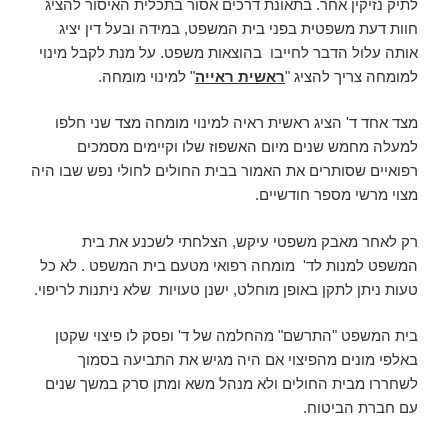
לתיק נזיקין אחר. בתאונת דרכים אסור בתכלית האיסור להציג
חוות דעת משפטית בפני בית המשפט, במידה ובעל דין יציג
אותה עלול הדבר לחייבו בהוצאות משפט. על מנת לקבל מינוי
למומחה צריך להציג "
ראשית ראייה
" למינוי מומחה.
מצד אחד ד' הציג ראשית ראיה למינוי מומחה מצד שני חלפו
למעלה מחמש שנים מיום האשפוז שלו וקיימים מסמכים
רפואיים שסותרים את האמור בבית החולים לחולי נפש שבו היה
מצוי מרשי מספר חודשיים.
רק לאחר מאבק משפטי עיקש, הצלחתי לשכנע את בית
המשפט למנות לד' מומחה רפואי מטעם בית המשפט . לא כל
טעות ניתן לתקן באופן מוחלט, ישנן טעויות שלא ניתנות לריפוי.
בית המשפט "התרשם" מהחלמה של ד' ופסק לו פיצוי שקטן
באלפי מונים מהפיצוי אם היה מגיש את התביעה בסמוך
לשחררו מבית החולים ולא מנהל משא ומתן סרק במשך שנים
עם חברת הביטוח.