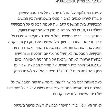
25.7.2017 בת"ק 45861-12-16.
ענייננו במחלוקת על תשלום עמלות על פי הסכם לשיתוף
פעולה לארגון כנסים לציבור נוטלי משכנתאות בין המשיב
למבקשת. בית המשפט לתביעות קטנות קבע כי על המבקשת
לשלם 18,000 ₪ למשיב לפי אומדן נציג המבקשת דווקא,
במהלך הדיון בבית המשפט, של מספר העסקאות שנערכו על
ידי המבקשת בעזרה ובתיווך של המשיב. על פסק דין זה ביקשה
המבקשת רשות ערעור מבית המשפט המחוזי, אשר דחה את
הבקשה. המבקשת לא השלימה אף עם החלטה זו, והגישה
"בקשת ערעור" לאותה ערכאה על ההחלטה האמורה. ביום
24.8.2017 הורה בית המשפט על מחיקת הבקשה, שכן "עם
מתן ההחלטה מיום 16.8.2017 סיים ביהמ"ש מלאכתו בתיק".
כעת מונחת לפני בקשה לרשות ערעור שהגישה המבקשת על
החלטת בית משפט המחוזי שלא לתת רשות ערעור על פסק דינו
של בית המשפט לתביעות קטנות.
לאחר העיון, אין בידי להיעתר לבקשה. רשות ערעור ב"גלגול