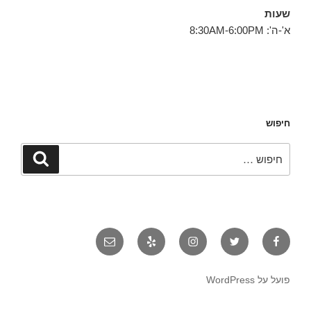
שעות
א'-ה': 8:30AM-6:00PM
חיפוש
חפש:
חיפוש
פייסבוק
טוויטר
אינסטגרם
יאלפ
אימייל
פועל על WordPress