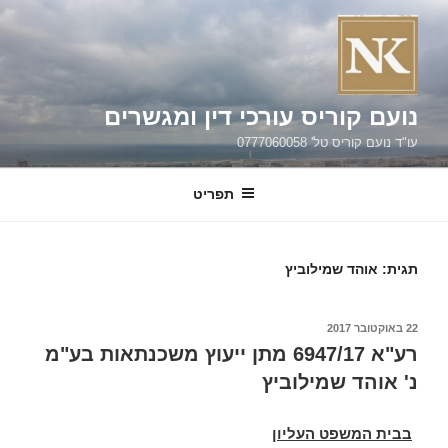
ילוג
תוכן
נועם קוריס עורכי דין ומגשרים
עו"ד נועם קוריס טל' 0777060058
תפריט
תגית:
אוהד שמילוביץ
פורסם
22 באוקטובר 2017
ב
רע"א 6947/17 מתן ייעוץ משכנתאות בע"מ
נ' אוהד שמילוביץ
בבית המשפט העליון