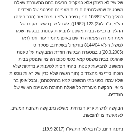
שלישי" לא תינתן אלא במקרים חריגים בהם מתעוררת שאלה
משפטית שהשלכותיה חורגות מעניינם הפרטני של הצדדים
להליך (ר"ע 103/82 חניון חיפה בע"מ נ' מצת אור (הדר חיפה)
בע"מ, פ"ד לו(3) 123 (1982)), לא כל שכן כאשר מקורו של
ההליך בתביעה בבית משפט לתביעות קטנות. בבקשה שכזו
אמת המידה האמורה תיושם באופן מחמיר עוד יותר (ראו
למשל, רע"א 8144/04 בודקר נ' בשקירוב, פסקה ט
(20.3.2005)). במסגרת הבקשה חוזרת המבקשת על טענות
שהועלו בבית משפט קמא כלפי סכום הפיצוי שנפסק בבית
המשפט לתביעות קטנות, בהתייחסות לטענות עובדתיות שלא
הוכחו בידי מי מהצדדים (תוך הגשה שלא כדין של ראיות נוספות
שלא עמדו בפני בתי המשפט קמא בהחלטתם), ובכל אופן ברי
כי אין הבקשה מעוררת כל שאלה החורגת מעניינם האישי של
הצדדים.
הבקשה לרשות ערעור נדחית. משלא נתבקשה תשובת המשיב,
לא אעשה צו להוצאות.
ניתנה היום, ‏כ"ח באלול התשע"ז (‏19.9.2017).