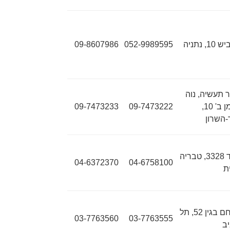
10, נתניה
052-9989595
09-8607986
ר תעשיה, נוה
נאמן ב' 10,
09-7473222
09-7473233
-השרון
ת"ד 3328, טבריה
04-6372370
04-6758100
ת
מנחם בגין 52, תל
03-7763560
03-7763555
ב