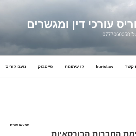
ריס עורכי דין ומגשרים
0777
 קשר
kurislaw
קו עיתונות
פייסבוק
נועם קוריס
תמצאו אותנו
ימת החברות הבורסאיות