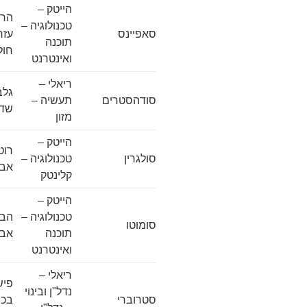
הייטק –
טכנולוגיה –
סאפיינס
עזר
תוכנה
חולו
ואינטרנט
ריאלי –
סודהסטרים
תעשיה –
שדה
מזון
הייטק –
סולגרין
טכנולוגיה –
אבי
קלינטק
הייטק –
טכנולוגיה –
סומוטו
תוכנה
אבי
ואינטרנט
ריאלי –
פיש
נדל"ן ובינוי
סטרוברי
בכר