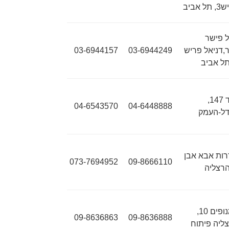
ל אביב
 פישר
,דניאל פריש
03-6944249
03-6944157
ת"ד 147,
04-6543570
04-6448888
ל-העמק
ות אבא אבן
073-7694952
09-8666110
המנופים 10,
09-8636863
09-8636888
ליה פיתוח