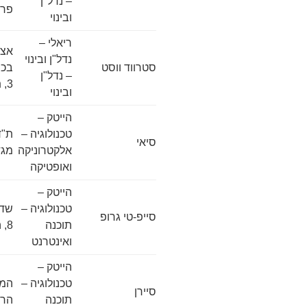
– נדל"ן
פריש3, ת
ובינוי
ריאלי –
אצל
נדל"ן ובינוי
סטרווד ווסט
בכר
– נדל"ן
3, תל אביב
ובינוי
הייטק –
טכנולוגיה –
סיאי
אלקטרוניקה
מגד
ואופטיקה
הייטק –
טכנולוגיה –
שדר
סייפ-טי גרופ
תוכנה
8, הרצליה
ואינטרנט
הייטק –
טכנולוגיה –
סיירן
תוכנה
הרצ