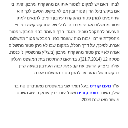
לבחון האם יש למקום לפטור אותו גם מהפקדת עירבון. זאת, בין
אם ביקש בעל הדין פטור ובין אם לא ביקש. הטעם לכך הוא
שהתנאים למתן פטור מהפקדת עירבון דומים לתנאים למתן
פטור מתשלום אגרה: מצבו הכלכלי של המבקש קשה וסיכויי
הערעור להתקבל טובים. מנגד, הרף העומד בפני המבקש פטור
מהפקדת עירבון גבוה מזה שעומד בפני המבקש פטור מתשלום
אגרה. לפיכך, על דרך הכלל, במקום שבו לא ניתן פטור מתשלום
אגרה לא יינתן פטור מהפקדת עירבון (בשג"ץ גורנשטיין נ' כנסת,
פסקה 12 (21.7.2014)). בהתאם להחלטת בית המשפט העליון
עולה כי צדק הרשם עת קבע את גבוה העירבון בשעה שדן
בבקשתו של המערער למתן פטור מתשלום אגרה.
עו”ד
נועם קוריס
בעל תואר שני במשפטים מאוניברסיטת בר
אילן, משרד
נועם קוריס
ושות’ עורכי דין עוסק בייצוג משפטי
וגישור מאז שנת 2004.