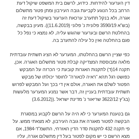
דין הערעור להידחות. כידוע, לרשם בית המשפט שיקול דעת
הרחב בכל הנוגע לקביעת גובה העירבון ומתן פטור מתשלום
אגרה, ולא בנקל תתערב ערכאת הערעור בשיקול דעת זה
(בש"א 3590/19 פלונית נ' פלוני (11.6.2019)). מעיון בבקשה,
בהחלטת הרשם ובערעור שהוגש עליה, לא נמצא כי נפל כל
פגם בהחלטה ואין כל עילה להתערב בה.
כפי שציין הרשם בהחלטתו, המערער לא הציג תשתית עובדתית
מלאה ומבוססת המצדיקה קבלת פטור מתשלום האגרה. אכן,
תקנה 14(ד) לתקנות האגרות קובעת כי הכרזה על המבקש
כפושט רגל תהא "ראיה לכאורה" לחוסר יכולתו של מבקש
הפטור לשלם את האגרה, אולם אין די בכך ועל המבקש לפרוש
תשתית עובדתית בעניין זה, דבר אשר נמנע המערער מלעשות
(בג"ץ 3622/12 שריאור נ' מדינת ישראל .((3.6.2012)
גם בטענת המערער כי לא היה על הרשם לקבוע במסגרת
הבקשה לפטור מאגרה את גובה העירבון, לא מצאתי ממש. על
פי תקנה 432 לתקנות סדר הדין האזרחי, התשמ"ד-1984, אם
מצא הרשם כי יש מקום לפטור בעל דין מתשלום אגרה, עליו