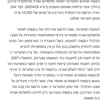
בקשה שהגיש המערער לפטור מתשלום אגרה ומהפקדת עירבון
בהליך אחר נדחתה מאותם טעמים (רע"א 8324/18). לצד זאת,
הורה הרשם על העמדת העירבון על סכום של 15,000 ש"ח.
מכאן הערעור שלפנַי.
לטענת המערער, שגה הרשם עת דחה את בקשתו לפטור
מתשלום אגרה מפאת אי צירוף אסמכתאות המעידות על מצבו
הכלכלי הקשה. לטענתו, בשל העובדה כי הוא פושט רגל, נמנע
ממנו להחזיק בחשבון בנק ועל כן אין באפשרותו להביא
אסמכתאות על אודות הכנסותיו והוצאותיו. עוד ציין המערער כי
על פי תקנה 14 לתקנות בתי המשפט (אגרות), התשס"ז-2007
(להלן: תקנות האגרות) קיימת חזקה כי אדם המצוי בפשיטת רגל
הינו חסר יכולת לשלם אגרה. בהקשר זה ציין המערער כי צירף
לבקשתו מסמכים המעידים כי במסגרת הליכי פשיטת הרגל
הוגשו בקשות להוצאת צו מאסר נגדו, אשר לדבריו מעידים על
מצבו הכלכלי. עוד טוען המערער כי שגה הרשם עת קבע את
גובה העירבון, שכן בקשתו נגעה אך ורק לחיובו בתשלום אגרת
בית משפט.