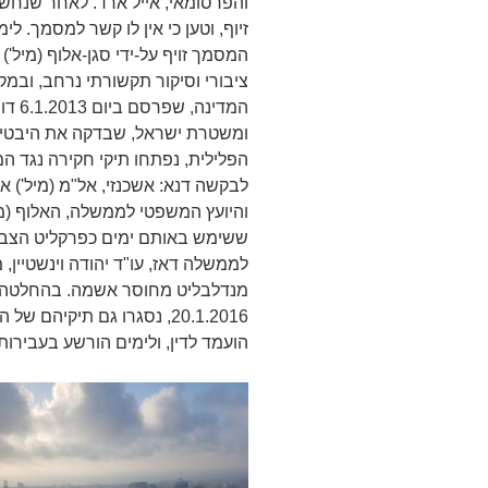
והפרסומאי, אייל ארד. לאחר שנח
זיוף, וטען כי אין לו קשר למסמך. 
המסמך זויף על-ידי סגן-אלוף (מיל')
ציבורי וסיקור תקשורתי נרחב, ובמק
המדינ
ומשטרת ישראל, שבדקה את היבטי
הפלילית, נפתחו תיקי חקירה נגד ה
לבקשה דנא: אשכנזי, אל"מ (מיל') ארז
והיועץ המשפטי לממשלה, האלוף (מיל
ששימש באותם ימים כפרקליט הצבא
מנדלבליט מחוסר אשמה. בהחלטה 
20.1.2016, נסגרו גם תיקי
הועמד לדין, ולימים הורשע בעבירות