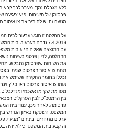
הצדדים לשיחות ושל אלו המוזכרים ב
ללא מגבלת זמן". מעבר לכך קבע בי
פרסומן של השיחות יפגע 'פגיעה ש
מטעם זה יש להותיר את צו איסור הפ
על החלטה זו הוגש ערעור לבית המש
7.4.2019 נדחה הערעור. בית
עם התוצאה שאליה הגיע בית משפט
ההחלטה, לדיון פרטני בשיחות נושאו
את השיחות שפרסומן נתבקש. תחיל
תחת צו איסור הפרסום שניתן בפסק 
נכללו בחומר החקירה ששימש את מב
מסוימת שקיימו אשכנזי ומנדלבליט, 
בין הרמטכ"ל, לבין הפרקליט הצבאי
המשפט, העוסקת באיזון הנדרש בין ה
ערכים מתחרים, ביניהם "מניעת פג
זה קבע בית המשפט, כי לא יהיה בפ