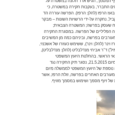
שף המסמך, הגיש ארד תלונה במשטרה על
לימים התברר, בעקבות חקירה במשטרה, כי
 בועז הרפז (להלן: הרפז). הפרשה עוררה הד
ביל, נחקרה על-ידי הרשויות השונות – מבקר
ה, שפרסם ביום 6.1.2013 דוח שעסק בפרשה; המשטרה הצבאית;
ה הפליליים של הפרשה. במסגרת החקירה
מעורבים בפרשה, וביניהם כמה מן המשיבים
 וינר (להלן: וינר), ששימש כעוזרו של אשכנזי,
') ד"ר אביחי מנדלבליט (להלן: מנדלבליט),
י הראשי. בהחלטת היועץ המשפטי
לממשלה דאז, עו"ד יהודה וינשטיין, מיום 21.5.2015, נסגר תיק החקירה נגד
נוספת של היועץ המשפטי לממשלה מיום
הם של המעורבים האחרים בפרשה, זולת הרפז, אשר
 של זיוף מסמך ושימוש במסמך מזויף.