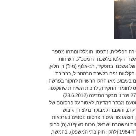
ה הפלילית, נתפסו, תומללו ונותחו מספר
אשר הוקלטו בלשכת הרמטכ"ל. השיחות
ל אשכנזי בתפקיד, רב-אלוף (מיל') דן חלוץ,
עו הקלטות נפח בלשכת הרמטכ"ל, כברירת
 ימים בשבוע. מאז החלו הרשויות לחקור בפרשה,
ס לחומרי החקירה, לרבות השיחות שהוקלטו.
כך למשל, בפסק הדין בבג"ץ 2759/12 וינר נ' מבקר המדינה (28.6.2012)
 מטעם מבקר המדינה, לאסור על פרסומם של
ו, והועברו למבוקרים לצורך גיבוש
הוצאו צווי איסור פרסום נוספים בערכאות
שונות, לבקשתן של המשטרה הצבאית ומשטרת ישראל, מכוח סעיף 70(ה) לחוק
בתי המשפט [נוסח משולב], התשמ"ד-1984 (להלן: חוק בתי המשפט). בהמשך,