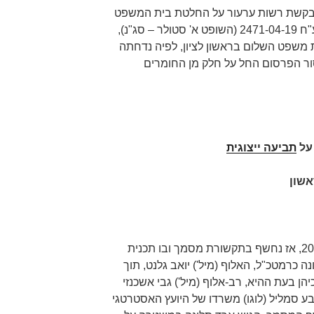
 בבקשת רשות ערעור על החלטת בית המשפט
המחוזי מרכז-לוד מיום 7.4.2019 בע"ח 2471-04-19 (השופט א' סטולר – סג"נ),
משפט השלום בראשון לציון, לפיה נדחתה
ר הפרסום החל על חלק מן החומרים
תביעה ייצוגית
אשון
תחילתה של פרשת הרפז בשנת 2010, אז נחשף בתקשורת מסמך ובו תכנית
ה כרמטכ"ל, האלוף (מיל') יואב גלנט, תוך
ן בעת ההיא, רב-אלוף (מיל') גבי אשכנזי
בע סמליל (לוגו) משרדו של היועץ האסטרטגי