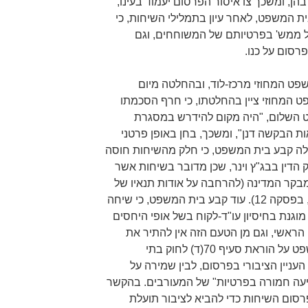
הן, ומשכך צו איסור הפרסום יעמוד בעינו,
ת המשפט, לאחר עיון בתמלילי השיחות, כי
ל ממש' בפרטיותם של המשוחחים, וגם
רסום על כנו.
פט המחוזי מרכז-לוד, ובהחלטה מיום
 המשפט המחוזי ציין בהחלטתו, כי חרף הסכמתו
 השלום, "היה מקום להידרש במסגרת
ת הבקשה דנן", ומשכך, בחן באופן פרטני
ה קבע בית המשפט, כי חלק מהשיחות חוסה
הדין בבג"ץ וינר, שכן מדובר בשיחות אשר
קר המדינה (להרחבה על אודות תנאיו של
אותו צו איסור פרסום ראו בג"ץ וינר, בפסקה 12). עוד קבע בית המשפט, כי שיחה
מוגנת בחיסיון עו"ד-לקוח בשל אופי היחסים
 הראשי, וגם מן הטעם הזה אין להתיר את
פרסומה. לאחר מכן, עמד בית המשפט על הוראת סעיף 70(ד) לחוק בתי
עניין הציבורי בפרסום, לבין שמירה על
יעה חמורה בפרטיות" של המעורבים. בהקשר
רסום השיחות כדי להביא לציבור תועלת