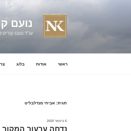
ילוג
תוכן
נועם קו
עו"ד נועם קוריס טל' 060058
ראשי
אודות
בלוג
צרו
תגית:
אביחי מנדלבליט
פורסם
6 בינואר 2020
ב
נדחה ערעור המקור 