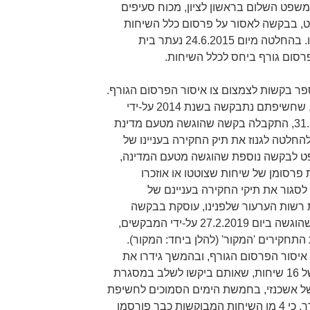
כנזי לבית משפט השלום בראשון לציון, מכוח סעיפים
וק בתי המשפט, בבקשה לאסור על פרסום כלל השיחות
שלהן הוא צד, בשל פגיעה בפרטיותו. בהחלטה מיום 24.6.2015 נעתר בית
רסום גורף ביחס לכלל השיחות.
פר בקשות לצמצום צו איסור הפרסום הגורף.
בתוך כך, הותרו לפרסום 14 שיחות, שחשיפתם נתבקשה בשנת 2014 על-ידי
עיתון 'הארץ'. בהמשך, ביום 31.5.2015, התקבלה בקשה שהוגשה מטעם מדינת
 הקשורות להחלטה לגנוז את תיק החקירה בעניינו של
פט לבקשה נוספת שהוגשה מטעם המדינה,
ניינה בהתרת פרסומן של שיחות שצוטטו או אוזכרו
גור את תיקי החקירה בעניינם של
שות הערעור שלפנינו, עוסקת בבקשה
נוספת לצמצום צו איסור הפרסום, שהוגשה ביום 27.2.2019 על-ידי המבקשים,
התחקירים 'המקור' (להלן ביחד: המקור).
 איסור הפרסום הגורף, ובהמשך גידרו את
בקשתם להתרת פרסום תמלילים של 16 שיחות, שאותם ביקשו לשלב במסגרת
 אשכנזי, בחמשת הימים הסמוכים לחשיפת
מסמך הרפז. במרוצת ההליך התברר, כי 4 מן השיחות המבוקשות כבר פורסמו