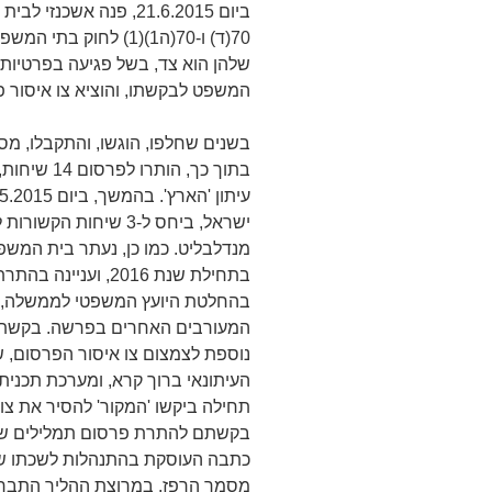
ביום 21.6.2015, פנה אש
70(ד) ו-70(ה1)(1) לח
המשפט לבקשתו, והוציא צו איסור פ
בשנים שחלפו, הוגשו, והתקבלו, מס
ישראל, ביחס ל-3 שיחות
מנדלבליט. כמו כן, נעתר בית המש
בתחילת שנת 2016, וע
בהחלטת היועץ המשפטי לממשלה, לס
המעורבים האחרים בפרשה. בקשת ר
העיתונאי ברוך קרא, ומערכת תכנית 
תחילה ביקשו 'המקור' להסיר את צו
כתבה העוסקת בהתנהלות לשכתו של