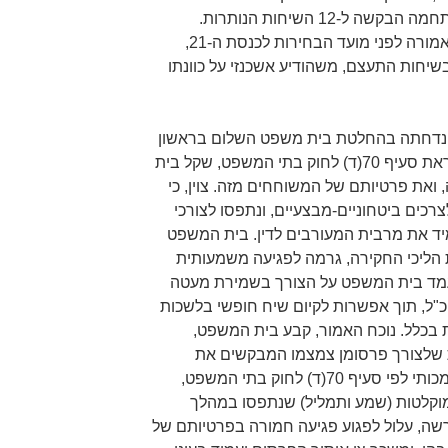
בהתאם להחלטות קודמות, ועל כן נתחמה הבקשה ל-12 השיחות הנותרות.
'המקור' ביקשו לשדר את הכתבה האמורה לפני מועד הבחירות לכנסת ה-21,
ובשיחות התעצם, משהודיע אשכנזי על כוונתו
 נדחתה בהחלטת בית משפט השלום בראשון
לציון מיום 31.3.2019. בהתאם להוראת סעיף 70(ד) לחוק בתי המשפט, שקל בית
ואת פרטיותם של המשוחחים מזה. צוין, כי
כים ביטחוניים-מבצעיים, ונתפסו לצורכי
ד את מרבית המעורבים לדין. בית המשפט
 הליכי החקירה, גרמה לפגיעה משמעותית
 עמד בית המשפט על הצורך בשמירת מעטה
ל, תוך אפשרות לקיום שיח חופשי בלשכות
 בכלל. נוכח האמור, קבע בית המשפט,
לתוכנן של 16 השיחות שלצורך פרסומן צמצמו המבקשים את
בקשתם, מצאתי לעשות שימוש בסמכותי לפי סעיף 70(ד) לחוק בתי המשפט,
מוקלטות (שמע ותמליל) שנתפסו במהלך
ה, עלול לפגוע פגיעה חמורה בפרטיותם של