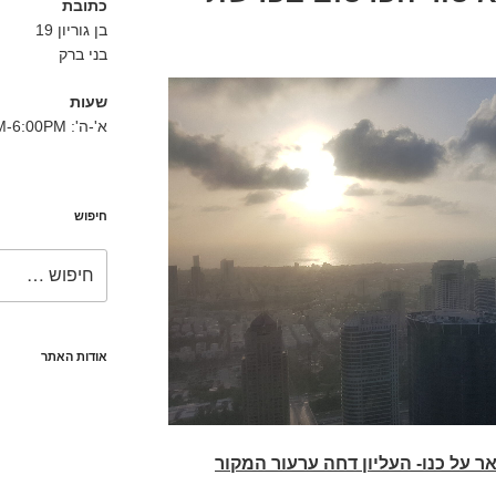
כתובת
בן גוריון 19
בני ברק
שעות
א'-ה': 8:30AM-6:00PM
חיפוש
חפש:
אודות האתר
 על כנו- העליון דחה ערעור המקור