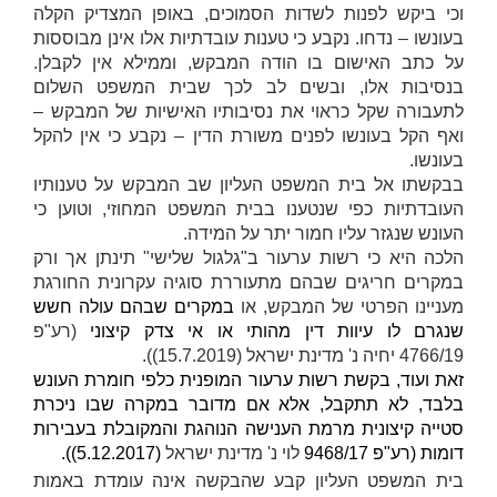
וכי ביקש לפנות לשדות הסמוכים, באופן המצדיק הקלה
בעונשו – נדחו. נקבע כי טענות עובדתיות אלו אינן מבוססות
על כתב האישום בו הודה המבקש, וממילא אין לקבלן.
בנסיבות אלו, ובשים לב לכך שבית המשפט השלום
לתעבורה שקל כראוי את נסיבותיו האישיות של המבקש –
ואף הקל בעונשו לפנים משורת הדין – נקבע כי אין להקל
בעונשו.
בבקשתו אל בית המשפט העליון שב המבקש על טענותיו
העובדתיות כפי שנטענו בבית המשפט המחוזי, וטוען כי
העונש שנגזר עליו חמור יתר על המידה.
הלכה היא כי רשות ערעור ב"גלגול שלישי" תינתן אך ורק
במקרים חריגים שבהם מתעוררת סוגיה עקרונית החורגת
מעניינו הפרטי של המבקש, או
במקרים שבהם עולה חשש
שנגרם לו עיוות דין מהותי או אי צדק קיצוני
(רע"פ
4766/19
יחיה נ' מדינת ישראל
(15.7.2019)).
זאת ועוד, בקשת רשות ערעור המופנית כלפי חומרת העונש
בלבד, לא תתקבל, אלא אם מדובר במקרה שבו ניכרת
סטייה קיצונית מרמת הענישה הנוהגת והמקובלת בעבירות
דומות (רע"פ 9468/17
לוי נ' מדינת ישראל
(5.12.2017))
.
בית המשפט העליון קבע שהבקשה אינה עומדת באמות