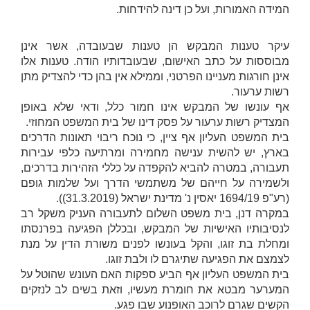
המידה האמורות, ועל כן דינה להידחות.
עיקר טענות המבקש הן טענות שבעובדה, אשר אינן
מבוססות על כתב האישום, שבעובדותיו הודה. טענות אלו
אינן חורגות מעניינו הפרטני, וממילא אין בהן כדי להצדיק מתן
רשות ערעור.
אף עונשו של המבקש אינו חמור כלל, ודאי שלא באופן
המצדיק רשות ערעור על פסק דינו של בית המשפט המחוזי.
בית המשפט העליון אף ציין, כי נוכח ריבוי תאונות הדרכים
בארץ, יש להשית ענישה מחמירה ומרתיעה כלפי עבירות
תעבורה, במטרה להביא להקפדה על כללי הזהירות בדרכים,
ולשמירה על חייהם של משתמשי הדרך ועל שלמות גופם
(רע"פ 1694/19
יאסין נ' מדינת ישראל
(31.3.2019)).
במקרה דנן, בית משפט השלום לתעבורה העניק משקל רב
לנסיבותיו האישיות של המבקש, ובכללן הפגיעה בפרנסתו
ומחלת בת זוגו, והקל בעונשו לפנים משורת הדין על מנת
לצמצם את הפגיעה שתיגרם לו ולבת זוגו.
בית המשפט העליון אף הביע ספקות האם העונש שהוטל על
המערער מבטא את חומרת מעשיו, וזאת בשים לב לנזקים
הקשים שגרם לרוכב האופנוע שבו פגע.