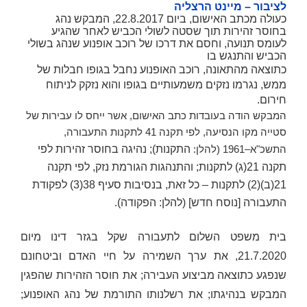
לציבור – מיינט הרצליה
כעולה מכתב האישום, ביום 22.8.2017, המבקש נהג
בחוסר זהירות תוך שסטה לשולי הכביש לאחר שהגיע
לעומס תנועה, וחסם את דרכו של רוכב אופנוע שנהג בשולי
הכביש והתנגש בו
כתוצאה מהתאונה, רוכב האופנוע נחבל בגופו חבלות של
ממש, נגרמו נזקים משמעותיים בגופו והוא נזקק לניתוח
חירום.
המבקש הודה בעובדות כתב האישום, אשר ייחס לו עבירות של
סטייה מקו הנסיעה, לפי תקנה 41 לתקנות התעבורה,
התשכ"א–1961 (להלן:
התקנות
); נהיגה בחוסר זהירות לפי
תקנה 21(ג) לתקנות; והתנהגות הגורמת נזק, לפי תקנה
21(ב)(2) לתקנות – כל זאת, בנסיבות סעיף 38(3) לפקודת
התעבורה [נוסח חדש] (להלן:
הפקודה
).
בית משפט השלום לתעבורה שקל בגזר דינו מיום
21.7.2020, את ערך השמירה על חיי האדם וביטחונם
שנפגע כתוצאה מביצוע העבירה; את חוסר הזהירות שהפגין
המבקש בנהיגתו; את רשלנותו התורמת של נהג האופנוע;