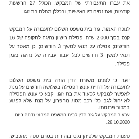
את עברו התעבורתי של המבקש, הכולל 27 הרשעות
קודמות; ואת נסיבותיו האישיות, ובכללן מחלת בת זוגו.
לנוכח האמור, גזר בית משפט השלום לתעבורה על המבקש
קנס בסך 2,000 ש"ח; פסילת רישיון נהיגה לתקופה של 16
חודשים; פסילה על תנאי למשך 3 חודשים; וכן מאסר על
תנאי למשך 3 חודשים לבל יעבור עבירה של נהיגה בזמן
פסילה.
יוער, כי לפנים משורת הדין הורה בית משפט השלום
לתעבורה על דחיית עונש הפסילה בשלושה חודשים על מנת
לאפשר למבקש לסעוד את בת זוגו; וקבע כי עונש הפסילה
לא יחול לגבי כלי רכב מסוג מחפרון, על מנת שלא לפגוע
במקור פרנסתו.
ערעור המבקש על גזר הדין לבית המשפט המחוזי נדחה ביום
28.10.2020.
טענות המבקש שלפיהן נקט בזהירות בטרם סטה מהכביש,