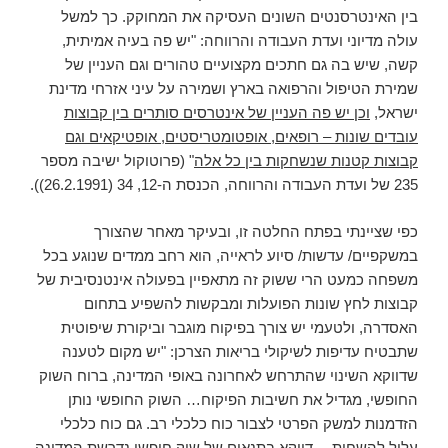
בין האינטרסנטים השונים העסיקה את המחוקק. כך למשל
עולה מדיוני ועדת העבודה והרווחה: "יש פה בעיה אמיתית,
קשה, שיש בה גם חתכים מקצועיים טהורים וגם העניין של
שמירת הטיפול והרפואה בארץ ושמירה על עיני אזרחי מדינת
ישראל,
וכן יש פה העניין של אינטרסים סותרים בין קבוצות
עובדים שונות – רופאים, אופטומטריסטים, אופטיקאים וגם
קבוצות קטנות שנשחקות בין כל אלה
" (פרוטוקול ישיבה מספר
235 של ועדת העבודה והרווחה, הכנסת ה-12, 34 (26.2.1991)).
כפי שציינתי בפתח החלטה זו, ובעיקר מאחר שהצורך
במשקפיים/ עדשות/ סיוע לראייה, הוא רחב ממדים שנוגע בכל
משפחה כמעט הרי ששוק זה מתאפיין בפעולה אינטנסיבית של
קבוצות לחץ שונות הפועלות ומבקשות להשפיע בתחום
האסדרה, ולטעמי יש צורך בפיקוח מוגבר וביקורת שיפוטית
שתבטיח עדיפות לשיקולי בריאות הצרכן: "יש מקום לטענה
שדווקא השינוי שהתרחש לאחרונה באופי המדינה, ברוח השוק
החופשי, מגדיל את חשיבות הפיקוח… השוק החופשי נותן
הזדמנות למשק הפרטי לצבור כוח כלכלי רב. גם כוח כלכלי
עלול להשחית… דווקא בתנאים של שוק חופשי נדרשת המדינה