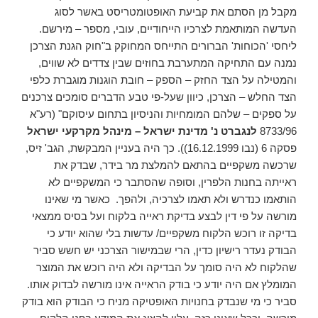
מקבל מן הסתם את קביעת האופטומטריסט באשר לסוג
העדשה המותאמת לצרכיו הייחודיים, עובי, מספר – מירשם.
ליחסי 'הכוחות' הברורים התייחס המחוקק ב"חוק הגנת הצרכן
נמנה עם התחיקה המתערבת בחוזים שבין צדדים לא שווים,
והמטילה על הצד החזק – הספק – חובת הוגנות מוגברת כלפי
הצד החלש – הצרכן, כיוון שעל-פי טבע הדברים סומכים צרכנים
על ספקים – שלהם המומחיות והניסיון בתחום עיסוקם" (רע"א
8733/96
לנגברט נ' מדינת ישראל – מינהל מקרקעי ישראל
פסקה 6 (נבו 16.12.1999)). כך היה בעניין המבקשת, הגב' זיס,
שרכשה משקפיים בהתאם להמלצת מר בידר, שבדק את
ראייתה בחנות הלפרין, וסופה שהסתבר כי המשקפיים לא
הותאמו כנדרש ולא תאמו לצרכיה, ולהפך. כאשר מי שאינו
מורשה על פי דין לבצע בדיקת ראייה בלקוח ועל בסיס ממצאי
בדיקה זו רוכש הלקוח משקפיים/ עדשות בלי שהוא יודע כי
הבודק נעדר רישיון כדין, הרי שבמישור הצרכני יש חשש סביר
שהלקוח לא היה סומך על הבדיקה ולא היה רוכש את המוצר
המומלץ אם היה יודע כי בודק הראייה אינו מורשה לבדוק אותו.
סביר כי מי שנבדק בחנויות האופטיקה מניח כי הבודק הוא בודק