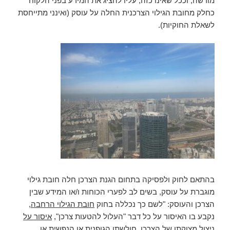
מורשה, וככל שאינו כזה, עליו להציג את המידע בפני הלקוח
כחלק מחובת הגילוי הצרכנית החלה על עוסק (ואינני מתייחסת
לשאלת החוקיות).
בהתאם לחוק ולפסיקה בתחום הגנת הצרכן חלה חובת גילוי
מוגברת על עוסק, בשים לב לפערי הכוחות ו/או המידע שבין
הצרכן והעוסק: "לשם כך נכללה בחוק
חובת הגילוי הרחבה
,
נקבע בו האיסור על כל דבר "העלול להטעות צרכן",
איסור על
ניצול מצוקתו של הצרכן, חולשתו הגופנית
או הנפשית או