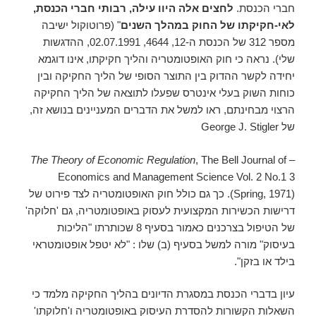
חברי הכנסת.
לחצים אלה היוו עילה, רבותי חברי הכנסת,
לאי-חקיקתו של החוק במהלך השנים
" (פרוטוקול ישיבה
מספר 312 של הכנסת ה-12, 4644, 02.07.1991, ההדגשות
שלי). נראה כי חוק האופטומטריה והליך חקיקתו, אינו דוגמא
יחידה לקשר ההדוק בין התוצר הסופי של הליך החקיקה ובין
כוחות השוק בעלי אינטרס שפעלו לתוצאה של הליך החקיקה
הרצוי מבחינתם, ראו למשל את הדברים המעניינים בנושא זה,
של George J. Stigler
The Theory of Economic Regulation
, The Bell Journal of
–
Economics and Management Science Vol. 2 No.1 3
(Spring, 1971). כך גם כולל חוק האופטומטריה לצד פירוט של
דרישות הכשירות המקצועית לעסוק באופטומטריה, גם 'חלוקה'
של הטיפול בצרכנים כאמור בסעיף 8 שכותרתו "הליכות
בעיסוק" מורה למשל בסעיף (ב) שלו : "לא יטפל אופטומטראי
בילד או בזקן".
עיון בדברי הכנסת במסגרת הדיונים בהליך החקיקה מלמד כי
השאלות הקשורות להסדרת העיסוק באופטומטריה ו'חלוקתו'