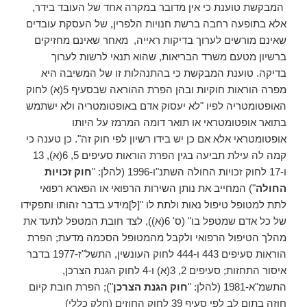
המבקשת טוענת כי אין מדובר במקרה אחד של העובד בידר,
אלא בתופעה רחבה ברשת חנויות הלפרין, של העסקת עובדים
שאינם מורשים לערוך בדיקות ראייה, מאחר שאינם מחזיקים
ברשיון מטעם משרד הבריאות, שהוא תנאי לרשות לערוך
בדיקה. טוענת המבקשת כי בהתנהלות זו של המשיבה היא
מפרה הוראות חוקיות ובהן הפרת ההוראה שבסעיף 5(א) לחוק
האופטומטריה לפיו "לא יעסוק אדם באופטומטריה ולא ישתמש
בתואר אופטומטראי או תואר דומה המרמז על היותו
אופטומטראי אלא אם כן יש בידו רשיון לפי חוק זה". כן טענה כי
קמה לה עילת תביעה בגין הפרת הוראות סעיפים 5, 6(א), 13
ו-17 לחוק זכויות החולה השתנ"ו-1996 (להלן: "
חוק זכויות
החולה
") המחייב את נותן השירות הרפואי או הפארא רפואי
לתת למטופל טיפול נאות ולתת לו "[ל]מידע בדבר זהותו ותפקידו
של כל אדם שמטפל בו" (ס' 6(א)), לצד חובת המטפל לתעד את
מהלך הטיפול הרפואי ולקבל מהמטופל הסכמה מדעת; הפרת
הוראות סעיפים 443 ו-444 לחוק העונשין, התשל"ז-1977 בדבר
איסור התחזות; סעיפים 2, 3(א) ו-4 לחוק הגנת הצרכן,
התשמ"א-1981 (להלן: "
חוק הגנת הצרכן
"); הפרת חובת קיום
חוזה בתום לב לפי סעיף 39 לחוק החוזים (חלק כללי)