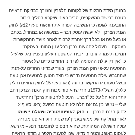
בהנתן מידת התלות של לקוחות הלפרין והצורך בבדיקת הראייה
בטרם רכישת המשקפים, סביר בעיני שיקבע בהליך בירור
התובענה לגופה כי המשיבה הפרה את הוראות סעיף 2(א) לחוק
הגנת הצרכן: "לא יעשה עוסק דבר – במעשה או במחדל, בכתב
או בעל פה או בכל דרך אחרת לרבות לאחר מועד ההתקשרות
בעסקה – העלול להטעות צרכן בכל ענין מהותי בעסקה".
תמיכה לעמדה זו בדברי בית המשפט העליון בעניין בזק שלעיל
כי "אין דין עילת ההטעיה לפי דיני החוזים כדינו של איסור
ההטעיה על-פי חוק הגנת הצרכן. בעוד שבדיני החוזים על-מנת
שתתגבש עילת ההטעיה נדרש כי הצד הטוען להטעיה אכן טעה
ובשל טעותו זו התקשר בחוזה (ראו סעיף 15 לחוק החוזים (חלק
כללי), תשל"ג-1973), הרי שהאיסור מכוח חוק הגנת הצרכן רחב
יותר והוא חל על כל "דבר… העלול להטעות צרכן" (ההדגשה
שלי – ט' ש' כ') גם אם הלה לא הוטעה בפועל (ראו: סעיף 2
לחוק הגנת הצרכן…).
חוק האופטומטריה ושאלת יישומו
לאור מחלוקת של ממש בעניין 'פרשנות' חוק האופטומטריה
עולה השאלה המהותית, שהיא הבסיס לתובענה דנא – מי רשאי
לעסוק באופטומטריה כדין? שכן לטענת הלפרין, בודקי הראייה