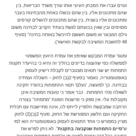
וטרם עברו את המבחן העיוני אותו עורך משרד הבריאות, בין
שהם מתכוננים אליו, בין שהם נכשלו באחת מהבחינות בעבר
ומתכוננים אליו בשנית, בין שהם מתכוננים להשלים קורסים
מסוימים ובין שאין בכוונתם לגשת בעתיד הקרוב לבחינה משום
גילם המבוגר או משום חששם להיכשל באותה בחינה" (סעיף
48 לתושבת המשיבה לבקשת האישור).
ומנגד עמדת המבקש שאימץ את עמדת היועץ המשפטי
לממשלה כפי שהוצגה בדיונים בהליך זה והיא כי בהיעדר תקנות
התמחות יש שני תנאים מצטברים לקבלת רישיון לעסוק
באופטומטריה, כאמור בסעיף 2(ב) לחוק – השכלה ועמידה
בבחינה. כך למעשה, 'נעלם' תנאי ההתמחות בהעדר תקינה
לשאלה מהי התמחות. כבר אומר כי טענות המשיבה אינן
מקובלות עלי. אין ספק כי פרשנות המונח "מתמחה" בצורה
הרחבה שמבקשת הלפרין לייחס לה, אינה מתיישבת עם תכלית
החקיקה ועם הלשון המפורשת של החוק. סעיף 2(ב)(2) לחוק
מציין במפורש כי אחד התנאים לעסוק באופטומטריה הוא למי
ש"
סיים התמחות שנקבעה בתקנות
". לא ניתן לפרש את
התיבה בכל דרך אחרת למעט מי ש"סיים התמחות שנקבעה