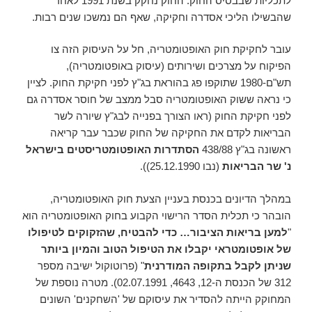
לתכליות שבבסיס החוק. החוק נחקק בשנת 1991 לאחר
שהבשילו הליכי אסדרה וחקיקה, שאף הם נמשכו שנים רבות.
עובר לחקיקת חוק האופטומטריה, חל על העיסוק הזה צו
הפיקוח על מצרכים ושירותים (עיסוק באופטומטריה),
תש"ם-1980 שתוקפו פג בהוראת בג"ץ לפני חקיקת החוק. לציין
כי נראה ששוק האופטומטריה סבל ממצב של חוסר אסדרה גם
לפני חקיקת החוק (ראו הצורך בפנייה לבג"ץ שיורה לשר
הבריאות לקדם את החקיקה של החוק שכבר עבר קריאה
ראשונה בג"ץ 438/88
הסתדרות האופטומטריסטים בישראל
נ' שר הבריאות
(נבו 25.12.1990)).
במהלך הדיונים בכנסת בעניין הצעת חוק האופטומטריה,
הובהר כי תכלית הסדר הרישוי הקבוע בחוק האופטומטריה הוא
"
למען בריאות הציבור… כדי להבטיח, שהזקוקים לטיפולו
של אופטומטראי יקבלו את הטיפול הטוב והמיון ביותר
שניתן לקבל בתקופה המודרנית
" (פרוטוקול ישיבה מספר
312 של הכנסת ה-12, 4643, 02.07.1991). מטרה נוספת של
המחוקק הייתה להסדיר את עיסוקם של 'השחקנים' השונים