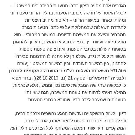
מגדרים אלה מחייב תיקון כתבי הטענות בהיתר בית המשפט…
לכלל האוסר על חריגה מכתבי הטענות בהליך הדיוני טעם דיוני
ומהותי כאחד. במישור הדיוני – האיסור מחייב היצמדות
להגדרת השאלות שבמחלוקת על פי כתבי הטענות כגורם
המבהיר ומייעל את המשימה הדיונית. במישור המהותי – הוא
מונע פגיעה ועיוות דין כלפי הנתבע או המשיב, הערוך להתגונן
בסוגיות העולות בכתבי הטענות, ואינו צופה טענות נוספות
העשויות לעלות נגדו, שכלפיהן לא ניתנה לו הזדמנות סבירה
להתגונן, בין במישור העובדתי ובין במישור המשפטי" (עע"ם
9317/05
משאבות השלום בע"מ נ' הוועדה המקומית לתכנון
ולבנייה "יזרעאלים"
פסקה 21 (נבו 26.10.2010)). ברור אפוא
כי לבקשה שהגישה המבקשת טעם נכון וממשי, אלא שכאמור,
ממילא ראיתי לדחות את טענות המשיבה, הגם שעיינתי
בטענותיה שמעבר לגדר הדיון שהובא בכתבי הטענות.
דיון
לשוק המשקפיים ועדשות המגע נחשפים צרכנים רבים,
ודי להסתכל מסביבנו ופשוט לראות אותם, את כל צרכני
המשקפיים והעדשות. המכנה המשותף לכל הצרכנים הללו הוא