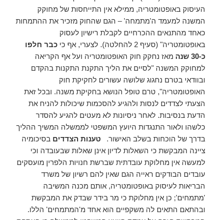
העיסוק באופטומטריה, ממילא אין התייחסות של מחוקק
המשנה למעמד ה'מתמחה' – הגם שהחוק מזכיר את ההתמחות
כאחד מהתנאים ההכרחיים לקבלת רישיון לעסוק
באופטומטריה" (סעיף 2 להחלטה). לצערי, אף כי
כבר חלפו
כ-30
שנה
מאז נחקק חוק האופטומטריה ועל אף הקריאה
למחוקק המשנה "לסיים את הליך התקנת התקנות בהקדם
ובוודאי בטרם נחגוג שלושה עשורים לחקיקת חוק
האופטומטריה", טרם טופל הנושא בחקיקת משנה. ובכל זאת
הצעתי לצדדים לנסות ולהגיע להסכמות שיכולות להניח את
הדעת בנסיבות. לאחר ניסיונות לא מעטים להגיע להסדר
כלשהו ולאור התנגדות היועץ המשפטי לממשלה המשיך ההליך
בדרך של הוכחות בשלב האישור.
טענות הצדדים
בסיכומיה
ציינה המבקשת כי השאלות לדיון אינן שאלות שבעובדה וכי
למעשה אין מחלוקת עובדתית שברשת חנויות הלפרין מועסקים
עובדים הבודקים ראייה הגם שאין להם רשיון של משרד
הבריאות לעיסוק באופטומטריה, אותם מכנה המשיבה
'מתמחים'; כן אין מחלוקת כי מר בידר שבדק את המבקשת
ובהתאם התאים לה משקפיים הוא אחד מ'המתמחים' הללו.