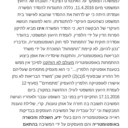
לממשלה המופקד על האינטרס הציבורי. תגובתו של היועץ
המשפטי מיום 11.4.2016, כללה התנגדות להסדר הפשרה
ועמדתו היתה כי יש לדחות את ההסדר שהובא לאישור בית
המשפט כשהטעם העיקרי להתנגדותו, והוא למעשה הנושא
העיקרי של הבקשה דנא, כי הסדר הפשרה
אינו
מביא לתיקון
הפרות הדין על ידי הלפרין. לעמדת היועץ המשפטי, בהעדר
אסדרה חוקית של 'התמחות' לפי חוק האופטומטריה, וכדבריו
"נכון להיום, לא קיימת "התמחות" המוכרת על ידי משרד
הבריאות באופטומטריה, והתקנות שיסדירו את אופן ביצוע
ההתמחות באופטומטריה
מעולם לא הותקנו
לפיכך אין ממש
בטענת אופטיקה הלפרין…" כי הוא מעסיק מתמחים שעליהם
חל החריג שבסעיף 5(ב)(2) לחוק שכן "משרד הבריאות לא נתן
אישורו לאופטיקה הלפרין להעסיק "מתמחים"" (סעיף 12
לעמדת היועץ המשפטי לעיל; ההדגשה במקור). ביום
17.11.2016 התקיים דיון בפני כב' השופט ענבר ולאחריו הגישה
המשיבה תשובה בה חזרה על אותן טענות, קרי, שלילת טענות
המבקשת וכי "כל עובדיה של המשיבה העוסקים בבדיקות
ראייה ובאופטומטריה הינם בעלי
ידע, השכלה והכשרה
באופטומטריה
והם מועסקים על ידי המשיבה
בהתאם