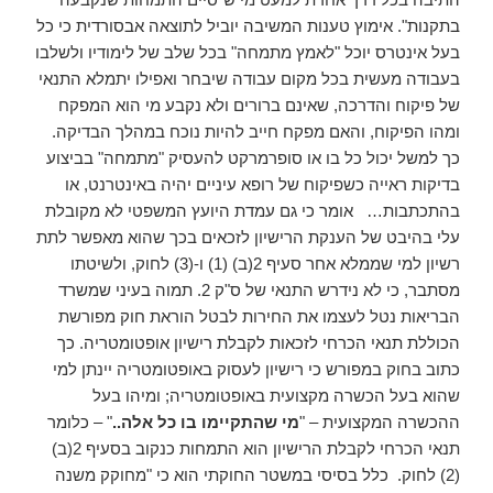
בתקנות". אימוץ טענות המשיבה יוביל לתוצאה אבסורדית כי כל
בעל אינטרס יוכל "לאמץ מתמחה" בכל שלב של לימודיו ולשלבו
בעבודה מעשית בכל מקום עבודה שיבחר ואפילו יתמלא התנאי
של פיקוח והדרכה, שאינם ברורים ולא נקבע מי הוא המפקח
ומהו הפיקוח, והאם מפקח חייב להיות נוכח במהלך הבדיקה.
כך למשל יכול כל בו או סופרמרקט להעסיק "מתמחה" בביצוע
בדיקות ראייה כשפיקוח של רופא עיניים יהיה באינטרנט, או
בהתכתבות… אומר כי גם עמדת היועץ המשפטי לא מקובלת
עלי בהיבט של הענקת הרישיון לזכאים בכך שהוא מאפשר לתת
רשיון למי שממלא אחר סעיף 2(ב) (1) ו-(3) לחוק, ולשיטתו
מסתבר, כי לא נידרש התנאי של ס"ק 2. תמוה בעיני שמשרד
הבריאות נטל לעצמו את החירות לבטל הוראת חוק מפורשת
הכוללת תנאי הכרחי לזכאות לקבלת רישיון אופטומטריה. כך
כתוב בחוק במפורש כי רישיון לעסוק באופטומטריה יינתן למי
שהוא בעל הכשרה מקצועית באופטומטריה; ומיהו בעל
ההכשרה המקצועית – "
מי שהתקיימו בו כל אלה..
" – כלומר
תנאי הכרחי לקבלת הרישיון הוא התמחות כנקוב בסעיף 2(ב)
(2) לחוק. כלל בסיסי במשטר החוקתי הוא כי "מחוקק משנה