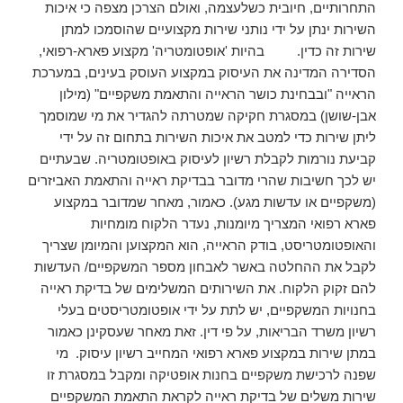
התחרותיים, חיובית כשלעצמה, ואולם הצרכן מצפה כי איכות
השירות ינתן על ידי נותני שירות מקצועיים שהוסמכו למתן
שירות זה כדין. בהיות 'אופטומטריה' מקצוע פארא-רפואי,
הסדירה המדינה את העיסוק במקצוע העוסק בעינים, במערכת
הראייה "ובבחינת כושר הראייה והתאמת משקפיים" (מילון
אבן-שושן) במסגרת חקיקה שמטרתה להגדיר את מי שמוסמך
ליתן שירות כדי למטב את איכות השירות בתחום זה על ידי
קביעת נורמות לקבלת רשיון לעיסוק באופטומטריה. שבעתיים
יש לכך חשיבות שהרי מדובר בבדיקת ראייה והתאמת האביזרים
(משקפיים או עדשות מגע). כאמור, מאחר שמדובר במקצוע
פארא רפואי המצריך מיומנות, נעדר הלקוח מומחיות
והאופטומטריסט, בודק הראייה, הוא המקצוען והמיומן שצריך
לקבל את ההחלטה באשר לאבחון מספר המשקפיים/ העדשות
להם זקוק הלקוח. את השירותים המשלימים של בדיקת ראייה
בחנויות המשקפיים, יש לתת על ידי אופטומטריסטים בעלי
רשיון משרד הבריאות, על פי דין. זאת מאחר שעסקינן כאמור
במתן שירות במקצוע פארא רפואי המחייב רשיון עיסוק. מי
שפנה לרכישת משקפיים בחנות אופטיקה ומקבל במסגרת זו
שירות משלים של בדיקת ראייה לקראת התאמת המשקפיים