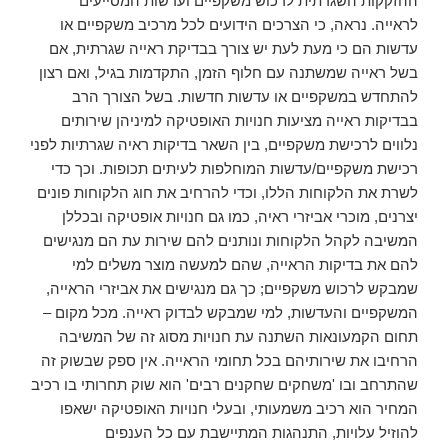
ההזקקות השגרתית לרכוש משקפיים ועדשות המסייעים
לראייה. נראה, כי הצרכים הידועים לכל מרכיב משקפיים או
עדשות הם כי מעת לעת יש צורך בבדיקת ראייה שגרתית, אם
בשל ראייה שמשתנה עם חלוף הזמן, התקדמות בגיל, ואם רצון
להתחדש במשקפיים או עדשות חדשות. בשל הצורך הרב
בבדיקות ראייה מציעות חנויות האופטיקה למיניהן שירותים
נלווים לרכישת משקפיים, בין השאר בדיקות ראיה שגרתיות לפני
רכישת משקפיים/עדשות המוחלפות לעיתים תכופות. וכך כדי
לשרת את הלקוחות הללו, וכדי להרחיב את חוג הלקוחות פונים
יצרנים, מוכרי אביזרי ראיה, כמו גם חנויות אופטיקה ובכללן
המשיבה לקהל הלקוחות ונותנים להם שירות עת הם מנגישים
להם את בדיקות הראייה, שהם למעשה מוצר משלים למי
שמבקש לרכוש משקפיים; כך גם מנגישים את אביזרי הראייה,
המשקפיים והעדשות, למי שמבקש לבדוק ראייה. מכל מקום –
תחום הקמעונאות השתנה עת חנויות מסוג זה של המשיבה
הרחיבו את שירותיהם בכל תחומי הראייה. אין ספק שבשוק זה
שהתרחב ובו 'משחקים שחקנים רבים' הוא שוק תחרותי בו רכיב
המחיר הוא רכיב משמעותי, ובעלי חנויות האופטיקה ישאפו
להוזיל עלויות, התנהגות המתיישבת עם כל הענפים