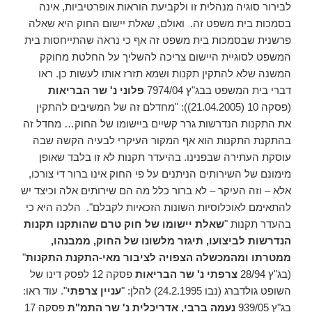
לבירור סוגיה מנהלית זו ולקביעת הוראות אופרטיביות, אינה
בסמכות בית משפט זה. ואולם, שאלת יישום החוק היא שאלה
פרשנית שבסמכות בית משפט זה אף כי נראה שהתייחסות בית
המשפט לסוגיית היישום צריכה להשליך על החלטת מחוקק
המשנה שלא להתקין תקנות ושמא תזרז אותו לעשות כן. ראו
דברי בית המשפט בבג"ץ 7974/04
פלוני נ' שר הבריאות
(פסקה 10 (21.04.2005)): "מחדלם זה של המשיבים להתקין
את התקנות הנדרשות גרר קשיים ביישומו של החוק… מחדל זה
בהתקנת התקנות הוא אף המקור העיקרי לבעיה הקשה שבה
עוסקת העתירה שבפנינו. בהיעדר תקנות לא זו בלבד שאופן
מימונם של השירותים הניתנים על פי החוק אינו ברור די צורכו,
אלא – וזה העיקר – לא ברור כלל מה הם שירותים אלה וכיצד יש
להתאימם לאוכלוסיות השונות הזכאיות לקבלם". הלכה היא כי
בהעדר תקנות "
שאלת יישומו של חוק טרם שהותקנו תקנות
הנדרשות לביצועו, תיגזר מלשונו של החוק, ממבנהו,
ממטרתו ומהמכשלה הצפויה לציבור מאי-התקנת התקנות
"
(בג"ץ 28/94
צרפתי נ' שר הבריאות
פסקה 12 לפסק דינו של
השופט גולדברג (נבו 24.2.1995) להלן: "
עניין צרפתי
". עוד ראו:
בג"ץ 939/05
נעמה ברבי, אדריכלית נ' שר התמ"ת
פסקה 17