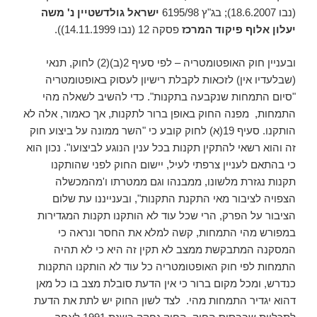
(נבו 18.6.2007); בג"ץ 6195/98
ישראל גולדשטיין נ' משה
יעלון אלוף פיקוד המרכז
פסקה 12 (נבו 14.11.1999)).
ובעניין חוק האופטומטריה – לפי סעיף 2(ב)(2) לחוק, תנאי
(שבלעדיו אין) לזכאות לקבלת רישיון לעסוק באופטומטריה
"סיום התמחות שנקבעה בתקנות". כדי להשיב לשאלה מהי
התמחות, מפנה החוק באופן ברור לתקנות, אך כאמור, אלה לא
הותקנו. סעיף 19(א) לחוק קובע כי "השר ממונה על ביצוע חוק
זה והוא רשאי להתקין תקנות בכל ענין הנוגע לביצועו". נכון הוא
כי בהתאם לעניין צרפתי לעיל, יישום החוק לפני שהותקנו
תקנות נגזרת מלשונו, ממבנהו וגם ממטרתו ו'מהמכשלה
הצפויה לציבור מאי התקנת התקנות", ובענייננו עת שלום
הציבור על הפרק, הרי שכל עוד לא הותקנו תקנות המגדירות
במפורש מהי התמחות, קשה למלא את החסר ונראה כי
המסקנה המתבקשת ממצב לא תקין זה היא כי לא תהיה
התמחות לפי חוק האופטומטריה כל עוד לא הותקנו התקנות
כנדרש, ומכל מקום ברור כי אין הדעת סובלת מצב בו כל מאן
דהוא יגדיר התמחות מהי. לצד לשון החוק יש לתת את הדעת