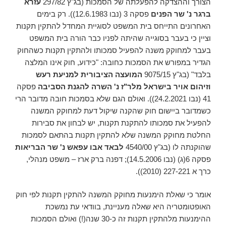
הצורך וההצדקה להפעלתה של הסמכות (בג"ץ 297/82
עזרא
ברגר נ' שר הפנים
פסקה 3 (נבו 12.6.1983)). רק בימים
האחרונים התייחס בית המשפט לסוגיית המחדל להתקין תקנות
וציין כי בעבר בסוגייה שהיתה לפניו כבר הורה בית המשפט
בעבר למחוקק משנה להפעיל סמכותו ולהתקין תקנות כשהחוק
הגדיר במפורש את הסמכות כחובה: "כידוע, חוק אינו המלצה
בלבד" (בג"ץ 9075/15
המועצה הציבורית למניעת רעש
וזיהום אויר בישראל מלר"ז נ' השרה להגנת הסביבה
פסקה
41 (נבו 24.2.2021)). ואולם הגם שלא בסמכות חובה מדובר הרי
כשמדובר ביישום חוק שהקנה שיקול דעת למחוקק המשנה
להפעיל את סמכותו להתקנת תקנות, יש לבחון את סבירות
החלטת מחוקק המשנה שלא להתקין תקנות בהתאם לסמכות
שהוקנתה לו (בג"ץ 4540/00
לבאד אבו עפאש נ' שר הבריאות
פסקה 6(ג) (נבו 14.5.2006); דפנה ברק ארז – משפט מנהלי,
כרך א 227-221 (2010)).
אומר כי שאלת הימנעות מחוקק המשנה להתקין תקנות לפי חוק
האופטומטריה היא שאלה מעניינת, בוודאי עת נמשכת
ההימנעות מלהתקין תקנות זה כ-30 שנה(!) ואולם הסמכות