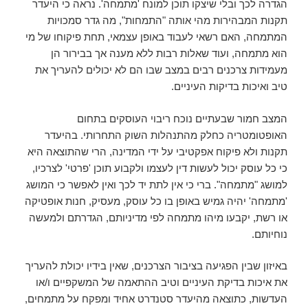
הגדרה לכך ובלי שיצקו תוכן למונח 'מתמחה'. נראה כי היעדר
תקנות המבהירות מהי אותה "התמחות", מה גדר סמכויות
המתמחה, האם רשאי לעבוד באופן עצמאי, תחת פיקוחו של מי
הוא מתמחה, ועוד שאלות רבות ללא מענה אך בבירור הן
מעמידות צרכנים רבים במצב שבו הם לא יכולים להעריך את
טיב ואיכות בדיקות העיניים.
המצב חמור שבעתיים נוכח ריבוי העוסקים בתחום
האופטומטריה כחלק מהתנהלות השוק התחרותי. בהיעדר
תקנות ולא פיקוח אפקטיבי על ידי המדינה, הרי שהתוצאה היא
כי כל עוסק יכול לעשות דין לעצמו ולקבוע תוכן 'פרטי' לצרכיו,
למושג "מתמחה". ברי כי אין לתת יד לכך ואין לאפשר כי המושג
'מתמחה' יהיה גמיש באופן בו כל עוסק, מעסיק, חנות אופטיקה
או רשת, יקבעו מיהו מתמחה לפי מדיניותם, הגדרתם ולמעשה
נוחיותם.
באיזון שבין הפגיעה בציבור הצרכנים, שאין בידיו יכולת להעריך
את איכות בדיקת העיניים וטיב ההתאמה של המשקפיים ו/או
העדשות, כתוצאה מהיעדר סטנדרט אחיד ומפקח על מתמחים,