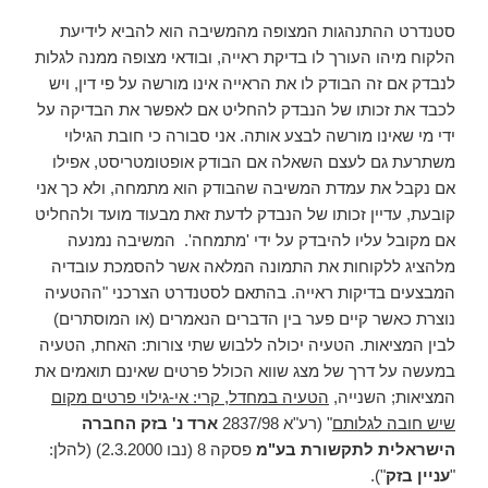
סטנדרט ההתנהגות המצופה מהמשיבה הוא להביא לידיעת
הלקוח מיהו העורך לו בדיקת ראייה, ובודאי מצופה ממנה לגלות
לנבדק אם זה הבודק לו את הראייה אינו מורשה על פי דין, ויש
לכבד את זכותו של הנבדק להחליט אם לאפשר את הבדיקה על
ידי מי שאינו מורשה לבצע אותה. אני סבורה כי חובת הגילוי
משתרעת גם לעצם השאלה אם הבודק אופטומטריסט, אפילו
אם נקבל את עמדת המשיבה שהבודק הוא מתמחה, ולא כך אני
קובעת, עדיין זכותו של הנבדק לדעת זאת מבעוד מועד ולהחליט
אם מקובל עליו להיבדק על ידי 'מתמחה'. המשיבה נמנעה
מלהציג ללקוחות את התמונה המלאה אשר להסמכת עובדיה
המבצעים בדיקות ראייה. בהתאם לסטנדרט הצרכני "ההטעיה
נוצרת כאשר קיים פער בין הדברים הנאמרים (או המוסתרים)
לבין המציאות. הטעיה יכולה ללבוש שתי צורות: האחת, הטעיה
במעשה על דרך של מצג שווא הכולל פרטים שאינם תואמים את
המציאות; השנייה,
הטעיה במחדל, קרי: אי-גילוי פרטים מקום
שיש חובה לגלותם
" (רע"א 2837/98
ארד נ' בזק החברה
הישראלית לתקשורת בע"מ
פסקה 8 (נבו 2.3.2000) (להלן:
"
עניין בזק
").