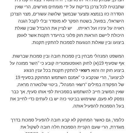
שתבטיח לכל צרכן בדיקות על ידי מומחים מורשים, הרי שאין
הסדרה כזו בנמצא ומצער שבמשך שלושה עשורים, מצוי הצרכן
הישראלי, בפועל, בשטח הפקר לא מוסדר ובלי לקבל הגנה
ראויה על עיניו ועל ראייתו. יש לציין את ההבדל שבין שאלת
היכולת ליישם הוראות חוק פלוני בהיעדר תקנות אשר לאופן
ביצועו ובין שאלות הנוגעות לסמכות להתקין תקנות.
המשפט המנהלי מבחין בין סמכות חובה ובין סמכות שברשות.
אף שסעיף 19(א) לחוק האופטומטריה קובע כי "השר ממונה על
ביצוע חוק זה והוא
רשאי
להתקין תקנות בכל ענין הנוגע
לביצועו", הרי שנקבע כי "אמנם השתמש המחוקק בסעיף 19
של הפקודה במילים "רשאי המנהל", ביטוי שלכאורה מראה,
שאין המשיב חייב להשתמש בסמכויות לפי אותו סעיף, אך כבר
נפסק לא פעם, ששימוש בביטוי כזה יש בו לעתים כדי לחייב את
בעל הסמכות להפעיל אותה.
כלומר, גם כאשר המחוקק לא קבע חובה להפעיל סמכות בדרך
מוגדרת, הרי שעם הקניית הסמכות חלה חובה לשקול את