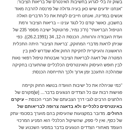
בשוק זה בלי לגרוע בחשיבות האינטרס של בריאות הציבור:
"אנחנו יודעים שיש כאן בעיה גדולה של פרנסה להרבה מאוד
אנשים במדינה, ואנחנו חייבים לקחת את כל הדברים האלה
בחשבון, כאשר קודם כל לנגד ענינו – בריאות הציבור ורמת
הטיפול הבריאותי" (ח"כ נמיר, פרוטוקול ישיבה מספר 235 של
ועדת העבודה והרווחה, הכנסת ה-12, 34 (26.2.1991)). כפי
שניתן לראות מדברי המחוקק, 'בריאות הציבור' היתה התכלית
הראשונה והעיקרית לחקיקת החוק אלא שנדרש לאזן בין
המטרה של דאגה לבריאות הציבור ואבטחת טיפול רפואי נאות
לבין חופש העיסוק והאינטרסים הכלכליים שהתערבו בחקיקה
שמהלכה התעכב זמן ארוך ולכך התייחסה הכנסת:
"כמי שניהלה את כל ישיבות הוועדה בנושא החוק וקיימה
פגישות רבות עם כל הצדדים הנוגעים בדבר… [ש]מקורם של
הלחצים הרבים לגבי דרך הצבעתם של חברי הכנסת –
עיקרם
באינטרסים כלכליים ולא בדאגה צרופה לבריאותם של
החולים
. מדובר במקצועות שהעיסוק בהם מוערך בסכומי עתק
של כסף, ואין לי ספק, שהשיקול הכלכלי הוא המניע המרכזי
העומד מאחורי הצדדים הנוגעים בדבר במסעי השכנוע של