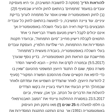
להוראות הדין
" (פסקה 3 לתשובת המשיבה), וכי היא מעסיקה
עובדים במעמד 'מתמחים' בהתאם לחוק ולחריג שבסעיף 5(2)
(ב) לחוק האופטומטריה שאינו אוסר על מתמחה לערוך בדיקת
עיניים. עוד ציינה המשיבה, כי למעשה בהתאם לחוק כל עובדיה
המבצעים בדיקות ראיה הם בעלי השכלה באופטומטריה אך
אינם יכולים לקבל רישיון מטעם משרד הבריאות כי אחד
התנאים לקבלת רישיון מחייב "סיום התמחות", ובהעדר תקנות
המסדירות את ההתמחות, הרי שלדעת הלפרין, העסקת עובדים
בעלי השכלה באופטומטריה, בעבודה מעשית כ"מתמחה"
מתיישבת עם הוראות חוק האופטומטריה. בדיון נוסף שנערך
(9.5.2017) ובמטרה לקדם את התיק – הובא לאישור הסדר
פשרה נוסף, שגם לו התנגד היועץ המשפטי מהטעם "שאין בו
כדי לרפא את הקשיים שעלו מההסכם הפשרה המקורי" (סעיף
2 להודעת היועץ). לאחר שהצדדים השמיעו את עמדתם ולאחר
שבמהלך הדיון הבעתי את דעתי בעניין זה בקשו הצדדים
להעלות את הדברים על הכתב. וכך אכן, עשיתי, וביום
23.5.2017 במסגרת ההחלטה ציינתי את "המצב האבנורמאלי
בו חלפו למעלה מ-
25 שנים (!)
מאז נחקק חוק העיסוק
באופטומטריה (1991) אך טרם הותקנו התקנות המסדירות את