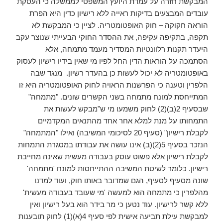
המבקשת חזרה על עמדת היועץ המשפטי לממשלה כי העסקת
עובדים המבצעים בדיקות ראייה ללא רישיון כדין היא הפרת
הוראה חקוקה – חוק האופטומטריה. לציין כי המבקשת לא
תקפה, בתקיפה עקיפה, את ההסדר החוקי הבעייתי שנוצר עקב
היעדר תקנות רלוונטיות המסדיר מעמד מתמחה, אלא
הסתמכה על הוראות הדין החל לפיו מי שאין בידיו רישיון לעסוק
באופטומטריה לא יכול לעשות כן בהעדר רשיון. מנגד שבה
הלפרין וטענה כי הפרשנות הראויה לחוק האופטומטריה היא זו
המתייחסת למונח מתמחה בשני הקשרים שונים. "מתמחה"
שבסעיף 2(ב)(2) לחוק משמעו מי ש"מבקש לעשות את
התמחותו על מנת למלא אחר אחד מהתנאים המקדמיים
לקבלת רישיון" (סעיף 20 לסיכומי המשיבה) ואילו "המתמחה"
הנזכר בסעיף 5(2)(ב) אינו עושה את עבודתו במסגרת התמחות
לקבלת רישיון אלא פשוט עוסק בעבודה מעשית שאינה מחייבת
רישיון. כלומר לשיטת המשיבה ההתייחסות למונח 'מתמחה'
שונה מסעיף לסעיף, הגם שמדובר באותו חוק, ועוד למדנו
מהלפרין כי מתמחה הוא למעשה 'מי שעובד בעבודה מעשית'
ללא קשר לרישיון. עוד נטען כי מר בידר הוא בעל רישיון ואין
למבקשת עילת תביעה אישית לפי סעיף 4(א)(1) לחוק תובענות