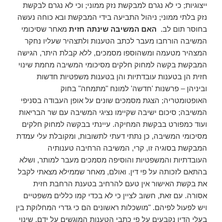
ייצוגיות; כי לא נגרם למבקשת נזק ממוני; וכי לא נגרם לבקשת
נזק בלתי ממוני; ניהול התביעה בידי המבקשת ובא כוחה נעשה
בחוסר תום לב.
האם המשיבה שינתה חזית
מאחר שסיכומי
המשיבה הורחבו מעבר לכתב הטענות ולתצהיר שעליו נחקר
המצהיר מטעמה ומשהוספו מסמכים, ללא קבלת היתר, הגישה
המבקשת בקשה למחוק חלקים מסיכומי המשיבה מחמת שינוי
חזית הן בטענות עובדתיות והן בטענות משפטיות חדשות
וביניהן – פרשנות 'חדשה' למונח "מתמחה" בחוק
האופטומטריה; הצגת מסמכים שונים על אופן העבודה בסניפי
המשיבה; סיכום ישיבה שקיימו נציגי המשיבה עם שר הבריאות
ועוד כמפורט בבקשת המחיקה. עיינתי בבקשה למחוק חלקים
מסיכומי המשיבה, כן נתתי דעתי לתשובות, ומקובלת עלי עמדת
המבקשת בסוגיה זו, קרי, המשיבה הרחיבה טענותיה
העובדתיות והמשפטיות והוסיפה מסמכים מעבר למותר, ושלא
בהתאם לזכותה על פי דין. ואולם, מאחר שממילא מצאתי לקבל
את בקשת האישור אין טעם להרחיב בטענת הרחבת חזית
אסורה. עם זאת, חשוב לציין כי לא בכדי קמו כללים משפטיים
ויש לפעול לפיהם. "מושכלות ראשונים הם כי גדרי המחלוקת בין
בעלי הדין נקבעים על פי כתבי הטענות המוגשים על ידם. שינוי