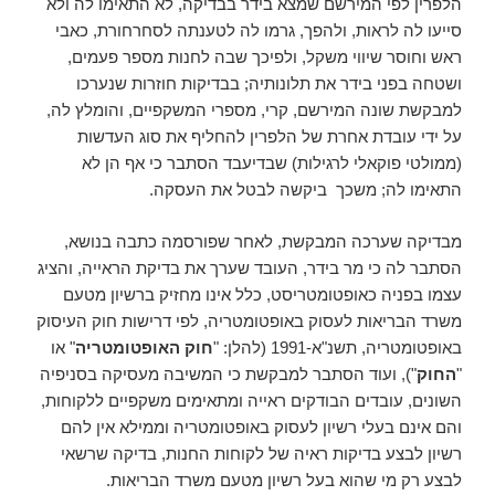
הלפרין לפי המירשם שמצא בידר בבדיקה, לא התאימו לה ולא
סייעו לה לראות, ולהפך, גרמו לה לטענתה לסחרחורת, כאבי
ראש וחוסר שיווי משקל, ולפיכך שבה לחנות מספר פעמים,
ושטחה בפני בידר את תלונותיה; בבדיקות חוזרות שנערכו
למבקשת שונה המירשם, קרי, מספרי המשקפיים, והומלץ לה,
על ידי עובדת אחרת של הלפרין להחליף את סוג העדשות
(ממולטי פוקאלי לרגילות) שבדיעבד הסתבר כי אף הן לא
התאימו לה; משכך ביקשה לבטל את העסקה.
מבדיקה שערכה המבקשת, לאחר שפורסמה כתבה בנושא,
הסתבר לה כי מר בידר, העובד שערך את בדיקת הראייה, והציג
עצמו בפניה כאופטומטריסט, כלל אינו מחזיק ברשיון מטעם
משרד הבריאות לעסוק באופטומטריה, לפי דרישות חוק העיסוק
באופטומטריה, תשנ"א-1991 (להלן: "
חוק האופטומטריה
" או
"
החוק
"), ועוד הסתבר למבקשת כי המשיבה מעסיקה בסניפיה
השונים, עובדים הבודקים ראייה ומתאימים משקפיים ללקוחות,
והם אינם בעלי רשיון לעסוק באופטומטריה וממילא אין להם
רשיון לבצע בדיקות ראיה של לקוחות החנות, בדיקה שרשאי
לבצע רק מי שהוא בעל רשיון מטעם משרד הבריאות.