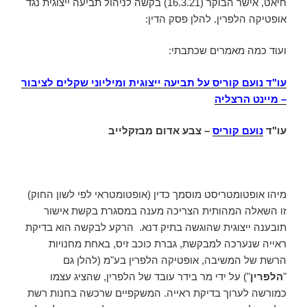
חיאט, אישר הבוקר (16.3.21) בקשה לניהול תביעה ייצוגית נגד
אופטיקה הלפרין. להלן פסק הדין:
ועוד כמה מאמרים שכתבתי:
עו"ד נועם קוריס על תביעה ייצוגית ומיליוני שקלים לציבור
– מיינט הרצליה
עו"ד
נועם קוריס
– צבע אדום מבזקלייב
מיהו אופטומטריסט מוסמך כדין (אופטומטראי לפי לשון החוק)
זו השאלה המהותית הצריכה מענה במסגרת בקשת אישור
תובענה ייצוגית שהוגשה בתיק דנא. הרקע לבקשה הוא בדיקת
ראייה שנערכה למבקשת, גברת כוכב זיס, באחת מחנויות
הרשת של המשיבה, אופטיקה הלפרין בע"מ (להלן גם
"
הלפרין
") על ידי מר בידר עובד של הלפרין, שהציג עצמו
כמורשה לערוך בדיקת ראייה. המשקפיים שרכשה בחנות רשת