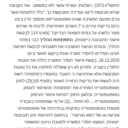
התשל"ג-1973; רשלנות; עשיית עושר ולא במשפט. את הקבוצה
שהיא מבקשת לייצג הגדירה המבקשת כך: "כלל הלקוחות אשר
גורם מטעם המשיבה שאינו אופטומטריסט מוסמך כדין ביצע
בהם בדיקות עיניים ב-7 השנים האחרונות, לרבות מי שרכש
מוצר כלשהו על בסיס תוצאות הבדיקה" (סעיף 114 לבקשת
אישור התובענה כייצוגית).
התפתחות ההליך
כבר בפתח
ההליך, ובטרם הגישה המשיבה את תשובתה לבקשת האישור,
הגיעו הצדדים להסדר פשרה ואותו ביקשו לאשר ביום
16.12.2015. בקשת אישור הסדר הפשרה כללה את טענות
הלפרין בקצרה, ולפיהן לא רק ששללה לחלוטין את כל טענות
המבקשת אלא שהדגישה כי העובד במעמדו כ'מתמחה' רשאי
היה לעשות את בדיקות הראייה כאמור בסעיף 5(ב)(2) לחוק
האופטומטריה המחריג את 'המתמחה' מהאיסור לעסוק
באופטומטריה; ובלשון החוק "הוראת איסור העיסוק
באופטומטריה… לא תחול…(2) על מי שמתמחה בעבודה
מעשית באופטומטריה בפיקוחו ובהדרכתו של אופטומטראי
מורשה או של רופא מורשה". בהתאם להוראות חוק תובענות
ייצוגיות, הומצא הסדר הפשרה לתגובת היועץ המשפטי