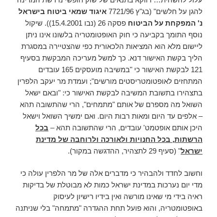
להגן על חלשים" (בג"ץ 7721/96
איגוד שמאי ביטוח בישראל
נ' המפקחת על הביטוח
פסקה 26 (נבו 15.4.2001)). שיקול
נוסף התומך בקביעה כי חוק האופטומטריה בלשונו אינו ניתן
ליישום מלא הוא המציאות הלכאורית כפי שהצטיירה במסגרת
הליך בקשת האישור דנא. כך למשל מעריכה המבקשת בסעיף
121 לבקשת האישור כי "במשיבה מועסקים 165 עובדים
המתחזים לאופטומטריסטים מורשים"; ועמדת מר יעקב הלפרין
בתצהירו בתשובת המשיבה לבקשת האישור כי: "ובאם ישאל
השואל מה מספרם של אותם "מתמחים", הרי שהתשובה תהא
– אלפים עד היום ומאות רבות היום. ואם ימשיך השואל וישאל
היכן אותם אופטמט' עובדים, הרי שהתשובה תהא –
בכל
הרשתות, בכל החנויות ולאורכה ולרוחבה של מדינת
ישראל
" (סעיף 29 לתצהיר, ההדגשה במקור).
וחשוב לחדד ולהבהיר כי מדברים אלה של מר הלפרין עולה כי
מדי יום נערכות במדינת ישראל כמות לא מבוטלת של בדיקות
ראיה בידי מי שאינו מורשה ואין בידיו רישיון לעיסוק
באופטומטריה, והוא פועל תחת ההגדרה "מתמחה" בלי שניתנה