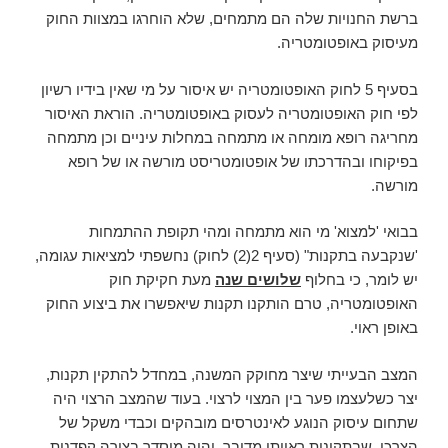
ברשת החנויות שלה הם מתמחים, שלא הוחרגו במצוות החוק
מעיסוק באופטומטריה.
בסעיף 5 לחוק האופטומטריה יש איסור על מי שאין בידיו רשיון
לפי חוק האופטומטריה לעסוק באופטומטריה. הוראת האיסור
מחריגה רופא מומחה או מתמחה במחלות עיניים וכן מתמחה
בפיקוחו ובהדרכתו של אופטומטריסט מורשה או של רופא
מורשה.
בבואי 'למצוא' מי הוא מתמחה ומהי תקופת ההתמחות
'שנקבעה בתקנות" (סעיף 2(2) לחוק) נחשפתי למציאות עגומה,
יש לומר, כי בחלוף
שלושים שנה
מעת חקיקת חוק
האופטומטריה, טרם הותקנו תקנות שיאפשרו את ביצוע החוק
באופן ראוי.
המצב הבעייתי שיצר מחוקק המשנה, במחדל להתקין תקנות,
יצר כשלעצמו פער בין המצוי לרצוי. בעוד שהמצב הרצוי היה
שתחום עיסוק הנוגע לאינטרסים מובהקים וכבדי משקל של
הצרכן, שבתקינות ראייתו מדובר, יהיה מוסדר בצורה קפדנית