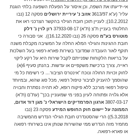
אי-ידיעתו את השפה, וכן איסור על הפעלת השפעה בלתי הוגנת
עליו" (ע"א 3613/97
אזוב נ' עיריית ירושלים
פסקה 12 (נבו
10.2.2012); לעניין תוכן חובת הגילוי בהקשר הצרכני ראו את
החלטתי בעניין ת"צ (ת"א) 37933-08-17
רון לוין נ' דלק
מוטורס בע"מ
פסקה 26 (נבו 16.12.2020)). אני סבורה כי
חובת ההגינות והגילוי המלא החלה על המשיבה מקבלת משנה
תוקף לאור העובדה שמדובר בשירות פארא-רפואי בעל השלכות
על בריאות הלקוחות שפנייתם לקבל שירות היא על רקע ליקוי
ראייה, צורך ברכישת משקפיים או עדשות. בהנתן סעיף 6(א)
לחוק זכויות החולה ונוכח "אינטרס הציבור… כי רשימת כל מי
שהוסמך להעניק לציבור טיפול רפואי, מכל סוג שהוא, ובמיוחד
טיפול רפואי מורכב ללא פיקוח רופא, לא תהיה נסתרת וחבויה
אלא גלויה ופתוחה לעיון בפני מי שמעוניין בכך" (עת"ם (ת"א)
3807-03-17
ארגון הפרמדיקים הישראלי נ' מגן דוד אדום,
הממונה על יישום חוק החופש המידע
פסקה 23 (נבו
5.3.2018)) הרי שהסטנדרט חובת הגילוי הנדרש מהמשיבה
מחמיר מזה הנדרש ממי שהשירות שנותן אינו בשירותי רפואה
או פארא-רפואה.