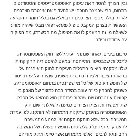
ובין הצורך להסדיר את עיסוק האופטומטריסטים והסטודנטים
בתחום, הרי שבמצב הנוכחי יש להעדיף את אינטרס הצרכנים
לא רק בגלל מספר הצרכנים הרב אלא גם בגלל חומרת הפגיעה
האפשרית בצרכן המקבל טיפול פארא-רפואי מבלי שיהיה מודע
לשאלה מי זה המעניק לו את הטיפול, מה הכשרתו, מה הפיקוח
על עבודתו וכיו"ב.
סיכום ביניים. לאחר שנתתי דעתי ללשון חוק האופטומטריה,
לתכליות שבבסיסו, התייחסתי במעט להיסטוריה החקיקתית
שלו ומסקנתי היא כי התכלית העיקרית לחוק היא הגנה על
בריאות הציבור ולצידה כתכלית משנית, שמירה על עקרון יסוד
של חופש העיסוק של כל מי שפרנסתו בתחום האופטומטריה,
כשניתן להבחין כי זה עוצב במידה רבה כתוצר של מאבק בין
קבוצות אינטרסנטיות שמקור פרנסתן הוא הנמצא על הפרק.
שתי אפשרויות הציגו הצדדים כמענה לשאלת יישום חוק
האופטומטריה בהינתן שתקנות התמחות לא הותקנו. לפי עמדת
המשיבה, ככל שלא הותקנו תקנות אין למנוע מהמשיבה
להעסיק 'מתמחים' כשלשיטתה חופש הפעולה של המשיבה
רחב ונוגע לרבים: "אלפי מתמחים אשר סיימו את לימודיהם