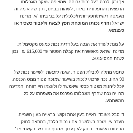
אך ורק לנכה בעל נכות גבוהה, שמצופה שעקב מוגבלותו
הרפואית והתפקודית כאחד, לשהות בביתו , תוך שהוא מהווה
מעמסה רגשית/תפקדותית/כלכלית על בני ביתו ו/או מדינת
ישראל
וחרף נכותו המוכחת חפץ לצאת ולעבוד כשכיר או
כעצמאי.
על מנת לעודד את הנכה בעל דרגת נכות כמעט מקסימלית,
מדינת ישראל מאפשרת את קבלת הפטור עד 615,600 ₪ נכון
לשנת המס 2019.
כתנאי מתלה לקבלת הפטור ,הגעה לזכאות לשיעור נכות של
90 אחוז. נכה שזכאי לנכות בשיעור שמזכה פטור ממס הכנסה,
יוכל ליהנות מפטור כספי שיאפשר לו ולעצמו חיי רווחה והמדינה
תרוויח נכה שחרף מוגבלותו מפרנס את משפחתו על כל
המשתמע.
ד' סבל מאובדן ראייה בעין אחת וקושי בראייה בעין השנייה.
העדר עין מזכה בשלושים אחוז נכות בלבד, בהתאם לחוק
הביטוח הלאומי, רחוק לאין ערוך מהסף הנדרש. בקשתי מד'