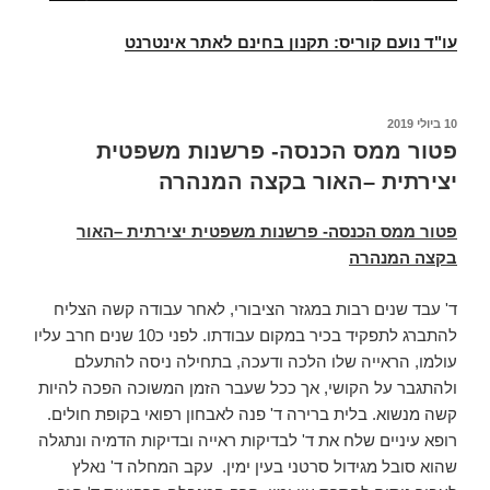
עו"ד נועם קוריס: תקנון בחינם לאתר אינטרנט
פורסם
10 ביולי 2019
ב
פטור ממס הכנסה- פרשנות משפטית
יצירתית –האור בקצה המנהרה
פטור ממס הכנסה- פרשנות משפטית יצירתית –האור
בקצה המנהרה
ד' עבד שנים רבות במגזר הציבורי, לאחר עבודה קשה הצליח
להתברג לתפקיד בכיר במקום עבודתו. לפני כ10 שנים חרב עליו
עולמו, הראייה שלו הלכה ודעכה, בתחילה ניסה להתעלם
ולהתגבר על הקושי, אך ככל שעבר הזמן המשוכה הפכה להיות
קשה מנשוא. בלית ברירה ד' פנה לאבחון רפואי בקופת חולים.
רופא עיניים שלח את ד' לבדיקות ראייה ובדיקות הדמיה ונתגלה
שהוא סובל מגידול סרטני בעין ימין. עקב המחלה ד' נאלץ