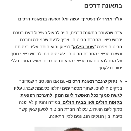
בתאונת דרכים
עו"ד אמיר לוינשטיין: עשה ואל תעשה בתאונת דרכים
אדם שמעורב בתאונת דרכים, חייב לפעול בשיקול דעת בטרם
ידרוש פיצוי מחברת הביטוח. צריך לדעת שבמידה וחברת
הביטוח מפנה "
שטר סילוק
" לניזוק והוא חותם עליו .בזה תם
ונשלם הפיצוי מחברת הביטוח. לא יהיה ניתן לדרוש פיצוי נוסף.
על מנת למקסם את הפיצוי מתאונת הדרכים, מוצע מספר כללי
יסוד כדלקמן:
א.
ניזוק שעבר תאונת דרכים
– גם אם הוא סבור שמדובר
בנזקים חולפים, שתוך מספר ימים יחלפו כלעומת שבאו,
עליו
לגשת סמוך ככל האפשר ליום הנזק ,להערכה רפואית
בקופת חולים ו/או בבית חולים.
במידה והניזוק לא יפנה
סמוך ליום האירוע, עלולה חברת הביטוח לטעון שאין קשר
סיבתי בין הנזקים הנטענים לבין התאונה.