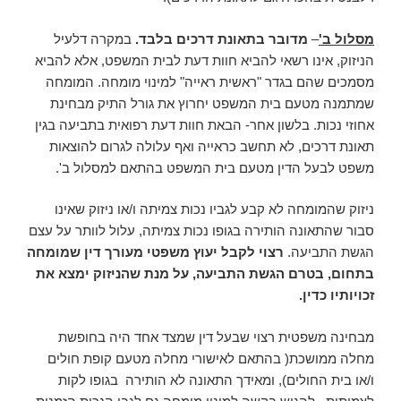
מסלול ב'
–
מדובר בתאונת דרכים בלבד.
במקרה דלעיל
הניזוק, אינו רשאי להביא חוות דעת לבית המשפט, אלא להביא
מסמכים שהם בגדר "ראשית ראייה" למינוי מומחה. המומחה
שמתמנה מטעם בית המשפט יחרוץ את גורל התיק מבחינת
אחוזי נכות. בלשון אחר- הבאת חוות דעת רפואית בתביעה בגין
תאונת דרכים, לא תחשב כראייה ואף עלולה לגרום להוצאות
משפט לבעל הדין מטעם בית המשפט בהתאם למסלול ב'.
ניזוק שהמומחה לא קבע לגביו נכות צמיתה ו/או ניזוק שאינו
סבור שהתאונה הותירה בגופו נכות צמיתה, עלול לוותר על עצם
הגשת התביעה.
רצוי לקבל יעוץ משפטי מעורך דין שמומחה
בתחום, בטרם הגשת התביעה, על מנת שהניזוק ימצא את
זכויותיו כדין.
מבחינה משפטית רצוי שבעל דין שמצד אחד היה בחופשת
מחלה ממושכת( בהתאם לאישורי מחלה מטעם קופת חולים
ו/או בית החולים), ומאידך התאונה לא הותירה בגופו לקות