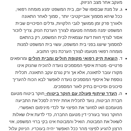
מעקב אחר מצב הניזוק.
ג. על מנת שבסופו של יום, בית המשפט ימנע מומחה רפואי,
ככל שיהא מסמוך אובייקטיבי יותר , סמוך לאחר התאונה
ולאורך פרק זמן ממושך לגבי הלקויות, גדלים הסיכויים שבית
המשפט ימנה מומחה מטעמו לצורך הערכת הנזק. צריך לזכור
אסור לצרף חוות דעת עצמאית לבית המשפט, רק בהתאם
למסמוך שיוצג בפני בית המשפט, עשוי בית המשפט למנות
מומחה רפואי מטעמו לצורך הערכת נזקי התובע.
ד.
הוצאת תיק רפואי מקופת חולים ומבית חולים
ומרופאים
פרטיים- מטרת איסוף המסמכים נועדה להוכיח שהנזק אינו
מקורו עובר לתאונה, אלא אך ורק נגרם עקב התאונה. תכלית
נוספת של איסוף המסמכים נועדה לאפשר לבא הכוח להעריך
סיכונים וסיכויים בתיק לאור המסמכים.
ה.
העדר שיתוף פעולה עם חוקר ביטוח-
חוקר ביטוח מטעם
חברת הביטוח, נועד לתכלית אחת יחידה לסכל את התביעה
מטעמכם ו/או למזער את הפיצוי עד לכדי מינימום האפשרי.
החוקר נעזר בעורכי דין מטעם החברה, כדי לדעת אילו שאלות
לשאול את המבוטח. הואיל והמבוטח אינו בקי ברזי המשפט, אזי
הרצון להגיע לפיצוי מהר ככל האפשר יהיה בעוכריו. הניזוק עלול