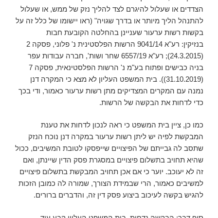
הצדדים או שעלול להיגרם לצד להליך נזק של ממש, או שעלול
להתנהל הליך מיותר או בדרך שגויה" (ראו יישומו של כלל זה על
בקשות רשות ערעור שעניינן בהחלטה הקובעת חבות
בנזיקין: רע"א 9041/14 הרשות הפלסטינית נ' פלוני, פסקה 2
(24.3.2015); רע"א 6557/19 שחר ושות', חברה עבודות עפר
בניה כבישים ופתוח בע"מ נ' הרשות הפלסטינאית, פסקה 7
(31.10.2019)). בית המשפט העליון לא מצא כי המקרה דנן
נמנה עם המקרים המצדיקים מתן רשות ערעור כאמור, ודי בכך
כדי לדחות את הבקשה של הרשות.
כמו כן, ציין בית המשפט כי ראה לנכון לדחות את טענת
המבקשת לפיה יש ליתן רשות ערעור במקרה דנן נוכח הנזק
שתסב לה גבייתם של הפיצויים שייפסקו לטובת המשיבים, ככול
שהיא תחויב בתשלום פיצויים במסגרת פסק הדין שיינתן, ואם
זה לא יעוכב. יוער כי אם אכן תחויב המבקשת בתשלום פיצויים
למשיבים כאמור, הרי שבמידת הצורך, שמורה לה כמובן הזכות
להגיש בקשה לעיכוב ביצוע פסק דין זה, והדברים ברורים.
סוף דבר: הבקשה נדחית. בית המשפט העליון קבע עוד