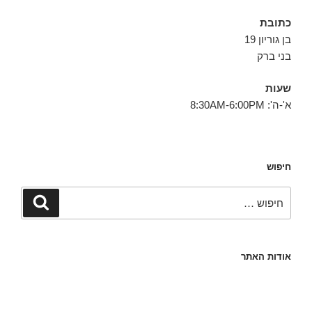
כתובת
בן גוריון 19
בני ברק
שעות
א'-ה': 8:30AM-6:00PM
חיפוש
חפש:
חיפוש
אודות האתר