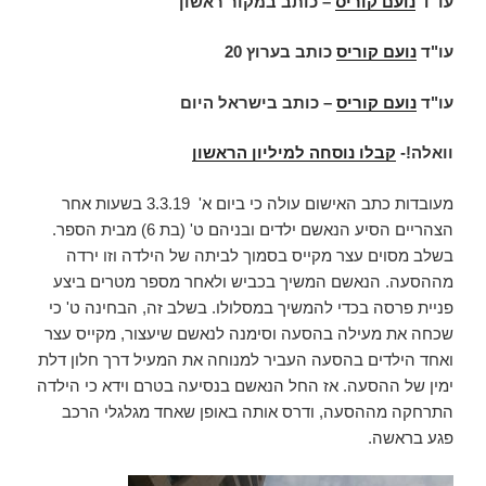
עו”ד
נועם קוריס
– כותב במקור ראשון
עו"ד
נועם קוריס
כותב בערוץ 20
עו"ד
נועם קוריס
– כותב בישראל היום
וואלה!-
קבלו נוסחה למיליון הראשון
מעובדות כתב האישום עולה כי ביום א' 3.3.19 בשעות אחר
הצהריים הסיע הנאשם ילדים ובניהם ט' (בת 6) מבית הספר.
בשלב מסוים עצר מקייס בסמוך לביתה של הילדה וזו ירדה
מההסעה. הנאשם המשיך בכביש ולאחר מספר מטרים ביצע
פניית פרסה בכדי להמשיך במסלולו. בשלב זה, הבחינה ט' כי
שכחה את מעילה בהסעה וסימנה לנאשם שיעצור, מקייס עצר
ואחד הילדים בהסעה העביר למנוחה את המעיל דרך חלון דלת
ימין של ההסעה. אז החל הנאשם בנסיעה בטרם וידא כי הילדה
התרחקה מההסעה, ודרס אותה באופן שאחד מגלגלי הרכב
פגע בראשה.