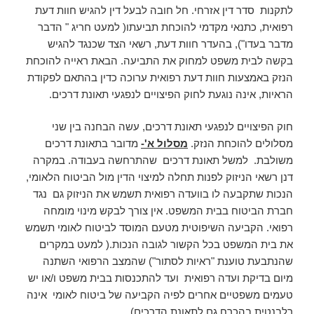
לתקנות סדר דין אזרחי. חל חובה לבעל דין להגיש חוות דעת
רפואית, כתנאי מקדמי להוכחת תביעתו( למעט חריג " הדבר
מדבר בעדו"), בהעדר חוות דעת, רשאי הצד שכנגד להגיש
בקשה לבית משפט למחוק את התביעה. הבאת ראייה להוכחת
הנזק באמצעות חוות דעת רפואית ערוכה כדין בהתאם לפקודת
הראיות, אינה נוגעת לחוק הפיצויים לנפגעי תאונת דרכים.
חוק הפיצויים לנפגעי תאונת דרכים, עשה הבחנה בין שני
מסלולים להוכחת הנזק.
מסלול א'-
מדובר בתאונת דרכים
משולבת. למשל תאונת דרכים שהתרחשה בעבודה. במקרה
דנן רשאי הניזוק לפנות תחלה למיצוי הדין מול הביטוח הלאומי,
הנכות שתקבעה לו בוועדה רפואית תשמש את הניזוק גם נגד
חברת הביטוח בבית המשפט. אין צורך לבקש מינוי מומחה
רפואי. הקביעה השיפוטית מטעם המוסד לביטוח לאומי תשמש
את בית המשפט בכל הקשור לגובה הנכות.( למעט במקרים
שהנתבעת טוענת "ראיות לסתור") שהמצב הרפואי השתנה
מיום בדיקת ועדה רפואית ועד להתכנסות בבית משפט ו/או יש
טעמים משפטיים אחרים לפיה הקביעה של ביטוח לאומי אינה
רלבנטית בהכרח גם לתאונת הדרכים).