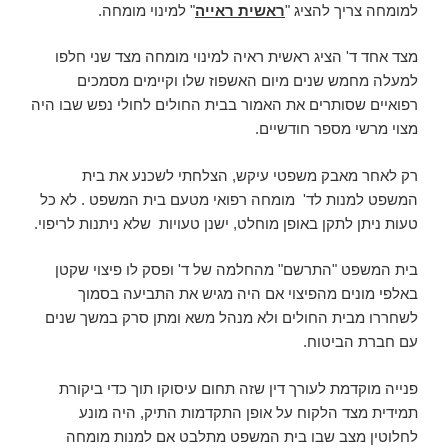
למומחה צריך להציג "
ראשית ראייה
" למינוי מומחה.
מצד אחד ד' הציג ראשית ראיה למינוי מומחה מצד שני חלפו
למעלה מחמש שנים מיום האשפוז שלו וקיימים מסמכים
רפואיים שסותרים את האמור בבית החולים לחולי נפש שבו היה
מצוי מרשי מספר חודשיים.
רק לאחר מאבק משפטי עיקש, הצלחתי לשכנע את בית
המשפט למנות לד' מומחה רפואי מטעם בית המשפט . לא כל
טעות ניתן לתקן באופן מוחלט, ישנן טעויות שלא ניתנות לריפוי.
בית המשפט "התרשם" מהחלמה של ד' ופסק לו פיצוי שקטן
באלפי מונים מהפיצוי אם היה מגיש את התביעה בסמוך
לשחררו מבית החולים ולא מנהל משא ומתן סרק במשך שנים
עם חברת הביטוח.
פנייה מוקדמת לעורך דין שזה תחום עיסוקו תוך כדי ביקורת
תמידית מצד הלקוח על אופן התקדמות התיק, היה מונע
לחלוטין מצב שבו בית המשפט מתלבט אם למנות מומחה