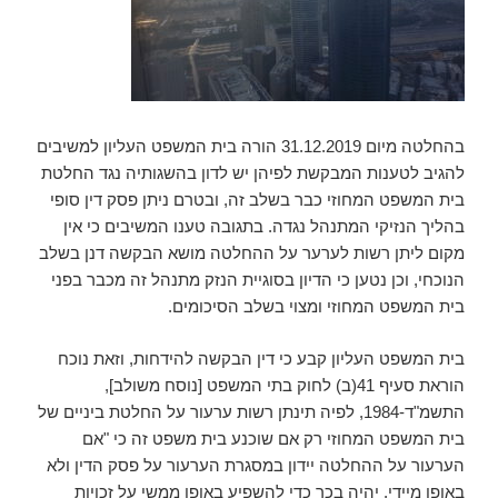
בהחלטה מיום 31.12.2019 הורה בית המשפט העליון למשיבים
להגיב לטענות המבקשת לפיהן יש לדון בהשגותיה נגד החלטת
בית המשפט המחוזי כבר בשלב זה, ובטרם ניתן פסק דין סופי
בהליך הנזיקי המתנהל נגדה. בתגובה טענו המשיבים כי אין
מקום ליתן רשות לערער על ההחלטה מושא הבקשה דנן בשלב
הנוכחי, וכן נטען כי הדיון בסוגיית הנזק מתנהל זה מכבר בפני
בית המשפט המחוזי ומצוי בשלב הסיכומים.
בית המשפט העליון קבע כי דין הבקשה להידחות, וזאת נוכח
הוראת סעיף 41(ב) לחוק בתי המשפט [נוסח משולב],
התשמ"ד-1984, לפיה תינתן רשות ערעור על החלטת ביניים של
בית המשפט המחוזי רק אם שוכנע בית משפט זה כי "אם
הערעור על ההחלטה יידון במסגרת הערעור על פסק הדין ולא
באופן מיידי, יהיה בכך כדי להשפיע באופן ממשי על זכויות