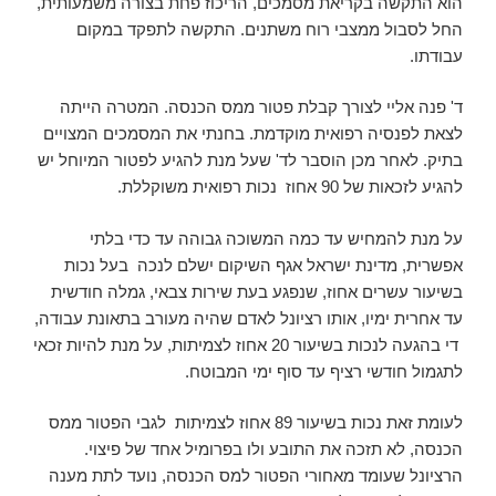
הוא התקשה בקריאת מסמכים, הריכוז פחת בצורה משמעותית,
החל לסבול ממצבי רוח משתנים. התקשה לתפקד במקום
עבודתו.
ד' פנה אליי לצורך קבלת פטור ממס הכנסה. המטרה הייתה
לצאת לפנסיה רפואית מוקדמת. בחנתי את המסמכים המצויים
בתיק. לאחר מכן הוסבר לד' שעל מנת להגיע לפטור המיוחל יש
להגיע לזכאות של 90 אחוז נכות רפואית משוקללת.
על מנת להמחיש עד כמה המשוכה גבוהה עד כדי בלתי
אפשרית, מדינת ישראל אגף השיקום ישלם לנכה בעל נכות
בשיעור עשרים אחוז, שנפגע בעת שירות צבאי, גמלה חודשית
עד אחרית ימיו, אותו רציונל לאדם שהיה מעורב בתאונת עבודה,
די בהגעה לנכות בשיעור 20 אחוז לצמיתות, על מנת להיות זכאי
לתגמול חודשי רציף עד סוף ימי המבוטח.
לעומת זאת נכות בשיעור 89 אחוז לצמיתות לגבי הפטור ממס
הכנסה, לא תזכה את התובע ולו בפרומיל אחד של פיצוי.
הרציונל שעומד מאחורי הפטור למס הכנסה, נועד לתת מענה