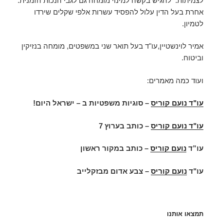
לצמיתות. להגיש בקשה למינוי מומחה גם לגבי הנכות הזמנית.
אחרת בעל הדין עלול להפסיד עשרות אלפי שקלים שירדו
לטמיון.
אמיר לוינשטיין,עו"ד בעל תואר שני במשפטים, מומחה בנזיקין
וביטוח.
ועוד כמה מאמרים:
עו"ד נועם קוריס
–
סוגיות משפטיות ב – ישראל היום
!
עו"ד נועם קוריס
–
כותב בערוץ 7
עו”ד
נועם קוריס
–
כותב במקור ראשון
עו"ד
נועם קוריס
–
צבע אדום מבזקלייב
תמצאו אותנו