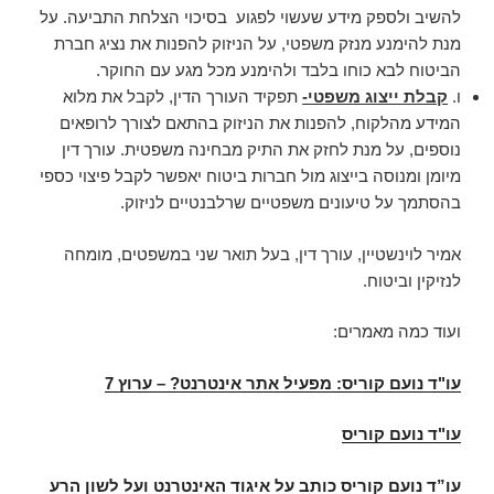
להשיב ולספק מידע שעשוי לפגוע בסיכוי הצלחת התביעה. על
מנת להימנע מנזק משפטי, על הניזוק להפנות את נציג חברת
הביטוח לבא כוחו בלבד ולהימנע מכל מגע עם החוקר.
ו.
קבלת ייצוג משפטי-
תפקיד העורך הדין, לקבל את מלוא
המידע מהלקוח, להפנות את הניזוק בהתאם לצורך לרופאים
נוספים, על מנת לחזק את התיק מבחינה משפטית. עורך דין
מיומן ומנוסה בייצוג מול חברות ביטוח יאפשר לקבל פיצוי כספי
בהסתמך על טיעונים משפטיים שרלבנטיים לניזוק.
אמיר לוינשטיין, עורך דין, בעל תואר שני במשפטים, מומחה
לנזיקין וביטוח.
ועוד כמה מאמרים:
עו"ד נועם קוריס: מפעיל אתר אינטרנט? – ערוץ 7
עו"ד נועם קוריס
עו”ד נועם קוריס כותב על איגוד האינטרנט ועל לשון הרע