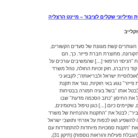
ת ומיליוני שקלים לציבור – מיינט הרצליה
קלייב
העותרים קשת מגוונת של סעדים הקשורים,
הקורונה, מתוצרת חברת פייזר. כך, הם
ת "הניסוי הרפואי […] שהמשיבים עורכים על
קוד נירנברג, חוק זכויות החולה, נוהל משרד
אוכלוסיית ישראל ולבריאותה"; לקבוע כי
יזר" נגוע באי חוקיות, נוגד את תקנת
לבטל אותו "בשל בעיה חמורה בבטיחות
ל את החיסון "כתב הסכמה מדעת" שבו
שקיימים כיום […] כגון טיפול בוויטמינים,
ביר"; לבטל את "התקנות וההנחיות של משרד
השפיע ו/או לכפות על אזרחי ותושבי ישראל
את "תקנות סמכויות מיוחדות להתמודדות עם
נגיף הקורונה החדש (הוראת שעה) (הגבלת פעילות והוראות נוספות) (תיקון 31),