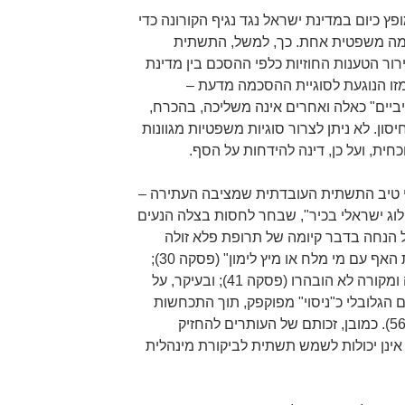
פץ כיום במדינת ישראל נגד נגיף הקורונה כדי
מה משפטית אחת. כך, למשל, התשתית
ר הטענות החוזיות כלפי ההסכם בין מדינת
מזו הנוגעת לסוגיית ההסכמה מדעת –
ביים" כאלה ואחרים אינה משליכה, בהכרח,
סון. לא ניתן לצרור סוגיות משפטיות מגוונות
ית, ועל כן, דינה להידחות על הסף.
י טיב התשתית העובדתית שמציבה העתירה –
וג ישראלי בכיר", שבחר לחסות בצלה הנעים
ונימיות (פסקאות 11-12); על הנחה בדבר קיומה של תרופת פלא זולה
וזמינה בדמות "שטיפת הפה ומערות האף עם מי מלח או מיץ לימון" (פסקה 30);
על טבלת נתוני תמותה שמשמעותה ומקורה לא הובהרו (פסקה 41); ובעיקר, על
הגלובלי כ"ניסוי" מפוקפק, תוך התכחשות
מסוכנת לנזקי נגיף הקורונה (פסקה 56). כמובן, זכותם של העותרים להחזיק
ינן יכולות לשמש תשתית לביקורת מינהלית