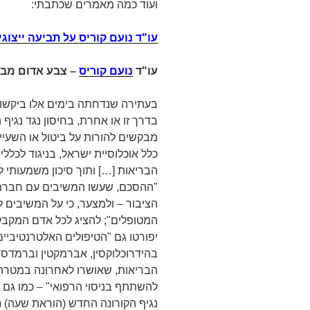
ועוד כמה מאמרים שכתבתי:
עו"ד נועם קוריס על תביעה ייצוגי
עו"ד
נועם קוריס
– צבע אדום מבז
בעתירה שנדחתה בימים אלו ביקשו 
בדרך זו או אחרת, בחיסון נגד נגיף 
מבקשים להורות על ביטול או השעיי
כלל אוכלוסיית ישראל, בניגוד לכללי 
הבריאות […] ותוך סיכון משמעותי ל
"ההסכם, שעשו המשיבים עם חברת פי
הציבור – ולמצער, כי על המשיבים 
המטופלים"; להציג לכל אדם המקב
יפורטו גם "הטיפולים האלטרנטיביים, 
בהידרוכלוקסין, אברמקטין וברמדס
הבריאות, שאושרו לאחרונה במטרה ל
להשתתף בניסוי הרפואי" – כמו גם 