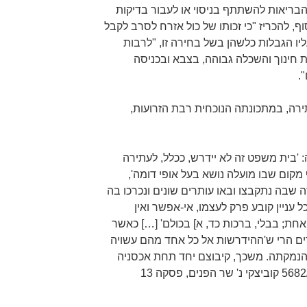
ת משרד הבריאות להשתתף בניסוי או לעבור בדיקות
ו 72 שעות"; ולבסוף, להכריז "כי זכותו של כול אזרח לסרב לקבל
ליו הגבלות כלשהן בשל בחירה זו, "לרבות
 חינוך והשכלה גבוהה, בצבא ובכניסה
.
תירה, במתכונתה הנוכחית רבת הזרועות,
'בית משפט זה לא יידרש, ככלל, לעתירה
מקום שבו מועלה נושא בעל אופי דומה',
ה שבה נתקבצו ובאו עותרים שונים ונכרכו בה
ל עניין קובע פרק לעצמו, אי-אפשר ואין
גה אחת; בבלי, ברכות כד, א] בכולם' […] כאשר
ם הרי ש'ההידרשות אל כל אחד מהם עשויה
והנמקתה. משכך, קיבוצם יחד תחת אכסניה
משותפת לא יוכל לעמוד'" (בג"ץ 5682/20 קוביצקי נ' שר הפנים, פסקה 13