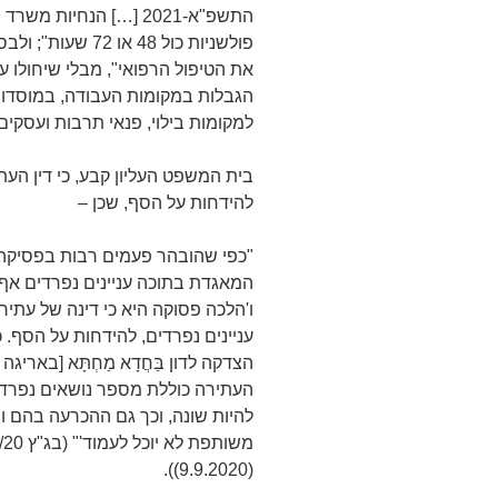
התשפ"א-2021 […] הנחיו
פולשניות כול 48 א
את הטיפול הרפואי", מבלי שיחולו ע
הגבלות במקומות העבודה, במוסדות
למקומות בילוי, פנאי תרבות ועסקים"
בית המשפט העליון קבע, כי דין הע
להידחות על הסף, שכן –
"כפי שהובהר פעמים רבות בפסיקה: 
המאגדת בתוכה עניינים נפרדים אף 
ו'הלכה פסוקה היא כי דינה של עתיר
עניינים נפרדים, להידחות על הסף. כ
הצדקה לדון בַּחֲדָא מַחְתָּא [בארי
העתירה כוללת מספר נושאים נפרדי
להיות שונה, וכך גם ההכרעה בהם 
(9.9.2020)).