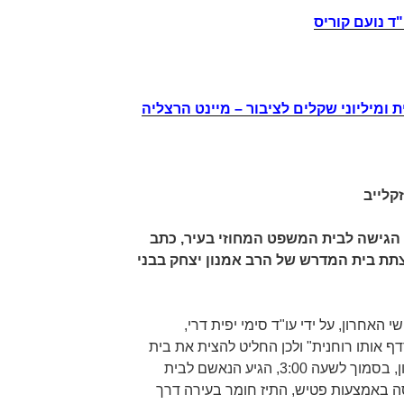
ד נועם קוריס
ת ומיליוני שקלים לציבור – מיינט הרצליה
קלייב
, הגישה לבית המשפט המחוזי בעיר, כתב
צתת בית המדרש של הרב אמנון יצחק בבני
 האחרון, על ידי עו"ד סימי יפית דרי,
ף אותו רוחנית" ולכן החליט להצית את בית
מדרשו של הרב. ביום שלישי האחרון, בסמוך לשעה 3:00, הגיע הנאשם לבית
סה באמצעות פטיש, התיז חומר בעירה דרך