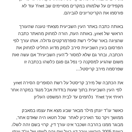
מקפידים על שלמותו במקרים מסויימים שב Ynet עוד לא
פורסמו את הקריטריונים לגביהם.
באותה כתבה באתר העין השביעית מצאתי טענה שהעורך
הראשי של ynet, באותה העת, הורה למחוק מהאתר כתבה
שהציגה באור שלילי רשת סופרמרקטים גדולה. אותו עורך לפי
הפרסום בעין השביעית סירב לנמק מדוע החליט למחוק את
הכתבה, ובחר גם שלא למסור ל"העין השביעית" אם עשה זאת
משום שהגיע למסקנה כי נפל גם פגם כלשהו בכתבה זו
שפרסמה מירב קריסטל…
את הכתבה של מירב קריסטל על רשת הסופרים הסירה ynet
לפי העין השביעית בתוך שעות בודדות אבל מנגד במקרה אחר
ראיתי איך Ynet נלחמים עד לבית המשפט העליון
כאשר עו"ד יונתן מילר מבאר שבע מצא את עצמו במאבק
ממושך ויקר נגד הארכיון לאחר שכל חטאו היה שאדם אחר,
מבוגר ממנו בהרבה ושכבר אינו עורך דין, קרוי בשם זהה לשלו.
בשנת 2005 הורשע עורך דין בעל שם זהה לשמו של עו"ד יונתן