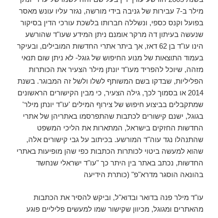
מילר ב-7 עבירות של גניבה בידי מורשה, נגזר עליו עונש מאסר
בפועל וקנס כספי, ונשללה חברותו בלשכת עורכי הדין בסיקור
שנעשה בעיתון דה מרקר אומנם ניתן המידע שעו"ד שהורשע
הינו עו"ד בן 62 דאז, אך ביתר אתרי החדשות המובילים, ובעיקר
בעמוד התוצאות של מנוע החיפוש של גוגל- לא ניתן שום תנאי
מזהה, שיוכל להפריד מעו"ד יונתן מילר הצעיר את הכותרות
הפליליות, שבדקו בשם המשותף לשלו ולשל זה המבוגר. בשנת
2014 או בסמוך לכך, גילה הצעיר, כי מבין הקישורים הראשונים
שמתקבלים בביצוע חיפוש של צירוף המילים 'עו"ד יונתן מילר'
בגוגל, ישנם קישורים לכתבות שהתפרסמו באתריהן של אתרי
החדשות החזקים בישראל, המתארות את הליכי המשפט
שהתנהלו נגד עוה"ד המורשע. בכיתוב על גבי קישורים אלה,
שהוא למעשה ביטוי לכותרות הכתבות כפי שהן מופיעות באתרי
החדשות, נכתב באתר בין היתר כך "עו"ד ישראלי שנחשד
בהונאה הוסגר מדרא"פ" (כותרת הידיעה
עו"ד מילר פנה בדואר ובדוא"ל, וביקש להסיר את הכתבות
מהאתרים ומגוגל, מכיוון שקישור שמו למעשים פליליים פוגע