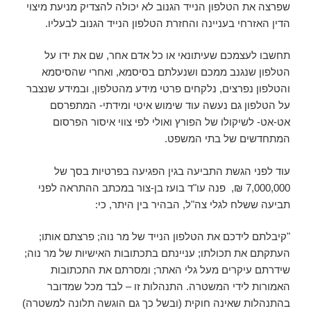
שפרצה את הטלפון הנייד הגנוב לא יכולה להצדיק מניעת מיצוי
הדין האזרחי בעניינה והחזרת הטלפון הנייד הגנוב לבעליו.
תחשבו לעצמכם שעיתונאי או כל אדם אחר, שם את ידו על
הטלפון שנגנב ממכם ושנעלתם בסיסמא, ואחרי שהסיסמא
והטלפון נפרצים, נלקחים פרטי מידע מהטלפון, ובמידע שנצבר
על הטלפון גם נעשה עוד שימוש איטי ומידתי- המתפרסם
אט-אט- לשיקולו של הפורץ ואולי לפי צווי איסור הפרסום
המתחדשים של בתי המשפט.
עוד לפני הגשת התביעה בגין הפגיעה בפרטיות בסך של
7,000,000 ₪, פנה עו"ד בועז בן-צור במכתב ההתראה לפני
תביעה ששלח לגלי צה"ל, הבהיר בין היתר, כי:
"קיבלתם לידכם את הטלפון הנייד של מר נוה; פרצתם אותו;
העתקתם את תכולתו; עניינתם בתכתובות האישיות של מר נוה;
שידרתם עיקרים מעל גלי האתר; ומסרתם את התכתובות
האמורות לידי המשטרה. התנהלות זו – לבד מכל שמדובר
בהתנהלות שאינה חוקית (ובשל כך גם הוגשה תלונה למשטרה)