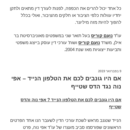
כל אחד יכול להרים את הכפפה, לפנות לעורך דין מתאים ולתקן
יחדיו עוולות כלפי הציבור או חלקים מהציבור, ואולי בכלל
להפוך להיות מזה מיליונר.
עו”ד
נועם קוריס
בעל תואר שני במשפטים מאוניברסיטת בר
אילן, משרד
נועם קוריס
ושות’ עורכי דין עוסק בייצוג משפטי
ותביעות ייצוגיות מאז שנת 2004.
פורסם
9 בפברואר 2019
ב
אם היו גונבים לכם את הטלפון הנייד – אפי
נוה נגד הדס שטייף
אם היו גונבים לכם את הטלפון הנייד ?
אפי נוה והדס
שטייף
הנייד שנגנב מראש לשכת עורכי הדין לשעבר הנו אחד הפרטים
הראשונים שפורסמו סביב מעצרו של עו"ד אפי נוה, פרט