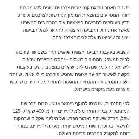
בשנים האחרונות גם קמו גופים צרכניים שונים ללא מטרות
רווח, המסייעים בהוצאות המימון הנדרשות לצרכנים ולעורכי
הדין העוסקים בתביעות הייצוגיות עוד בטרם בית המשפט
מאשר את ניהול התביעה הייצוגית, להגיש ולנהל תביעות
ייצוגיות שיביאו תועלת לציבור צרכני רחב.
השבוע בעקבות תביעה ייצוגית שהגיש תייר בשם שון פירברג
לבית המשפט המחוזי בירושלים—יחסכו מתיירים שבאים
לישראל החל מהשנה מיליוני שקלים במצטבר. שכן בעקבות
בקשה לאישור תביעה ייצוגית שהגיש פירברג ביולי 2018, שינתה
רשות המסים את ההנחיות הנוגעות להחזרי מס לתיירים שרכשו
מוצרים בעת ביקורם בישראל.
לפי ההנחיות, שנכנסו לתוקף בינואר 2019, סכום הרכישה
המינימלי לקבלת החזר מע"מ לתיירים ירד מ–400 שקל ל–125
שקל, הבדל שישקף כאמור הפרש של מיליוני שקלים שבמקום
להישאר בקופת רשות המיסים יוחזרו מעתה לתיירים, בצורה
דומה למקובל במרבית מדינות העולם.