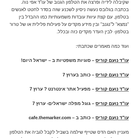
שקיבלה לידיה ופרצה את הטלפון הגנוב של עו"ד אפי נוה.
בכתבה בגלובס נעשה ניסיון לשכנע שזה בסדר לחטט לאנשים
בטלפון, עם קצת עיוות עובדות משמעותיות כמו ההבדל בין
"נמצא" ל"נגנב" ובין מידע מקדים על פעילות פלילית או של טרור
בטלפון- לבין העדר מקדים כזה ובכלל.
ועוד כמה מאמרים שכתבתי:
עו"ד נועם קוריס
– סוגיות משפטיות ב – ישראל היום!
עו"ד נועם קוריס
–
כותב בערוץ 7
עו"ד נועם קוריס
– מפעיל אתר אינטרנט ? ערוץ 7
עו"ד נועם קוריס
– גוגל מפלה ישראלים- ערוץ 7
עו"ד נועם קוריס
– כותב ב –
cafe.themarker.com
מעניין האם הדס שטייף שילמה בשביל לקבל לגביה את הטלפון