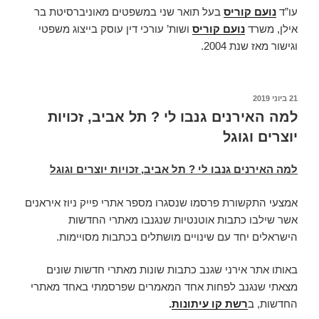
עו”ד
נועם קוריס
בעל תואר שני במשפטים מאוניברסיטת בר
אילן, משרד
נועם קוריס
ושות’ עורכי דין עוסק בייצוג משפטי
וגישור מאז שנת 2004.
פורסם
21 ביוני 2019
ב
למה האירנים גנבו לי ? תל אביב, זכויות
יוצרים וגוגל
למה האירנים גנבו לי ? תל אביב, זכויות יוצרים וגוגל
אמצעי התקשורת פרסמו שנסגרו מספר אתרי פייק ניוז איראנים
אשר שילבו כתבות אוטנטיות שנגנבו מאתרי החדשות
הישראלים יחד עם שינויים מושתלים בכתבות מסויימות.
באותו אתר אירני שגנב כתבות שונות מאתרי חדשות שונים
מצאתי שנגנב לפחות אחד המאמרים שפרסמתי באחד מאתרי
החדשות, ב
רשת קו עיתונות
.