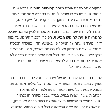
במקום אחר כתבה אותה
מירב קריסטל פייק ניוז
ללא שום
ביסוס, פייק ניוז כאילו שהיה לי מניות בחברה מסויימת ובעוד
כתבה אחרת היא טענה בתוקף מירב קריסטל פייק ניוז זה,
שנשיא בית המשפט המחוזי לשעבר, כבוד השופט ד"ר אליהו
וינוגרד ז"ל, היה שכיר בחברה זו. היא שכחה לציין את מה שבלט
כהפרעה פיזית לחופש הביטוי,
הפעילו לכבוד השופט בדימוס
ד"ר וינוגרד אזעקה על המיקרופון באמצע הדיון בוועדת הכנסת
ואחרי 28 שניות בסרטון שצולם בכנסת ישראל, וזה – מה שאולי
צריך לעניין את הציבור יותר. בכל זאת הציבור יסכים שככה לא
אמורים לסתום את הפה לנשיא בית משפט בדימוס- בדיון
שנערך בכנסת ישראל
למרות הכוח הבלתי נתפס של מירב קריסטל לפרסם כתבות ב
ynet , כתבות שמהר מאוד יגיעו וישפיעו על מיליוני אנשים, אני
מקבל שכמעט כל טעות אפשר לתקן ולפחות לשנות את
הכתבות שעוד יישארו בגוגל, בגלל שבכל מקרה הן כנראה
יופיעו בתוצאות הראשונות של גוגל גם לעוד הרבה מאוד זמן,
וכנראה גם יהיו התוצאה הראשונה בכל חיפוש במנוע החיפוש