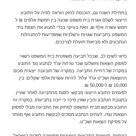
בתחילת השנה גם, הוכנסה לחוק הוראה לפיה על התובע
הייצוגי לשלם אגרת בית משפט שנעה בין חמשת אלפים ₪ ל
חמש עשרה אלף ₪, וזאת בעיקר בכדי למנוע את הצפת בתי
המשפט בתביעות שגויות ורשלניות שמפריעות להתנהלות
הנתבעים ולא מביאות תועלת לצרכנים.
כדאי לשים לב, שבכל תביעה משפטית בית המשפט רשאי
לפסוק הוצאות ותשלום שכר טרחת עו"ד לנתבע נגד התובע
במקרה של דחיית התביעה. במקרה של תובענה ייצוגית סכום
ההוצאות ושכ"ט עו"ד עלול להיות עשרות אלפי שקלים: בין
10,000 ₪ ל-50,000 ₪.
לפעמים התובע הייצוגי מבקש לסגת מהתביעה לאחר שעיין
בתגובת הנתבע והבין שאין סיכוי כי יזכה בתביעתו. במקרה זה
התובע מבקש מבית המשפט למחוק את התביעה מבלי לפסוק
הוצאות נגדו. לעתים הנתבע מסכים לבקשת התובע ואף מוותר
על פסיקת הוצאות ושכ"ט.
בינתיים, תעשיית התביעות הייצוגיות ממשיכה לפרוח בישראל,