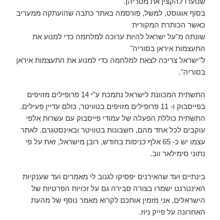
שנועדו להקצין את מסריהן.
בסוף אוגוסט, למשל, פורסמה באתר כתבה שהועתקה ממעריב
כאשר הכותרת המקורית
שונתה מ"על ישראל להיות ערוכה למלחמה כדי למנוע את
התעצמות איראן בסוריה"
ל"ישראל צריכה לצאת למלחמה כדי למנוע את התעצמות איראן
בסוריה".
התשתית המכוונת לישראל נתמכת ע"י 14 פרופילים מזויפים
בפייסבוק ו- 11 פרופילים מזויפים בטוויטר, כולם עדיין פעילים.
התשתית כוללת הפעלה של עמודי פייסבוק עם עשרות אלפי
עוקבים לכל אחד מהם, חשבונות בטוויטר ובאינסטגרם. לאתר
עצמו יש כ- 65 אלף כניסות בחודש, רובן מישראל, זאת על פי
נתוני סימילאר ווב.
בינתיים ועד שהאירנים יפסיקו לגנוב לי מאמרים ועד שענקיות
האינטרנט ישמרו בצורה סבירה גם על זכויות הפרטיות של
הישראלים, אני מזמין אותכם לקרוא מאמר נוסף של מהעת
האחרונה על פייק ניוז.