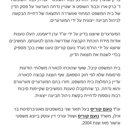
ד' ברק-ארז וכבוד השופט א' שטיין נדחה הערעור על פסק הדין
של בית המשפט המחוזי ואושררה התוצאה של דחיית הבקשה
לניהול תביעה ייצוגית על ידי המערערים.
המערערים שיוצגו בדיון על ידי עו"ד ערן דיאמנט, העלו טענות
אודות מידת הוכחת הקבוצה שנדרשה מהם לטענתם, המשיבים
שיוצגו על ידי הח"מ (עו"ד נועם קוריס) טענו שאין בכך מספיק
בכדי לשנות את תוצאת הדיון.
בית המשפט קיבל, שאף שהוכחו לכאורה משלוחי הודעות
פרסומת שלא לפי חוק הספאם, ואף הוצגה קבוצה לכאורה,
עדיין בהמלצת בית המשפט, חזרו בהם המערערים מערעורם
והוא נדחה, כך שהתקבלו טענות המשיבים שקיימות סיבות
רבות נוספות לדחיית בקשת ניהול תביעה ייצוגית.
עו”ד
נועם קוריס
בעל תואר שני במשפטים מאוניברסיטת בר
אילן, משרד
נועם קוריס
ושות’ עורכי דין עוסק בייצוג משפטי
וגישור מאז שנת 2004.