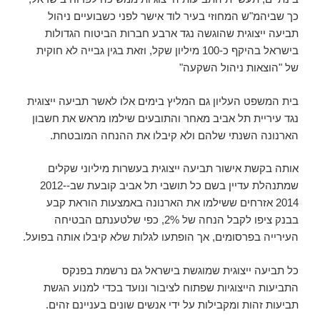
כך שביהמ"ש המחוזי בעיר לוד אישר לפני כשבועיים ניהול
תביעה ייצוגית שהוגשה נגד ארבע חברות הביטוח הגדולות
בישראל בהיקף כ-100 מיליון שקל, וזאת בגין גבייה לא חוקית
של "הוצאות ניהול השקעה"
בית המשפט העליון גם המליץ בימים אלו לאשר תביעה ייצוגית
נגד עיריית תל אביב מאחר והתובעים שילמו מראש את חשבון
הארנונה השנתי שלהם ולא קיבלו את ההנחה המובטחת.
אותה בקשת אישור תביעה ייצוגית בעשרות מיליוני שקלים
שמתנהלת עדיין בשם כל תושבי תל אביב קובעת שב-2012-
2014 אזרחים ששילמו את הארנונה באמצעות הוראת קבע
בבנק ציפו לקבל הנחה של 2%, כפי שלטענתם הבטיחה
העירייה בפרסומים, אך הופתעו לגלות שלא קיבלו אותה בפועל.
כל תביעה ייצוגית שמוגשת בישראל גם נרשמת בפנקס
התביעות הייצוגיות שפתוח לציבור ונועד בכדי למנוע הגשת
תביעות זהות ומקבילות על ידי אנשים שונים בעניינם זהים.