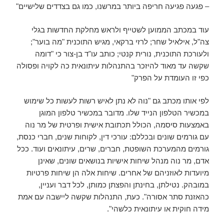
– פגעה פגיעה חריפה ביותר במרשנו, כמו גם בצדדים שלישיים"
עוד במכתב הממוען לשטייף ולראש מחלקת החדשות בגלי
צה"ל, אילאיל שחר; לרזי ברקאי, מגיש התוכנית "מה בוער";
ולעורכת התוכנית, נורית קנטי; כותב עו"ד בן-צור כי "דומה
שקשה עד מאוד להיזכר בהתנהלות עיתונאית כה לקויה ופסולה
כפי זו העומדת על הפרק"
לפי אותו מכתב גם "נוה לא נתן לאיש רשות לעשות כל שימוש
במכשיר הטלפון הנייד שלו. מדובר במכשיר טלפון המוגן
באמצעות סיסמה, הכולל תכתובת אישית ופרטית של מר נוה
עם גורמים שונים ובכללם: עורכי דין, לקוחות שנים, חברי כנסת,
גורמים מהמערכת השופטת, חברים, שרים, עיתונאים ועוד. ככל
אדם, מר נוה מנהל שיחות אישיות בנושאים שונים, שאינן
מיועדות לאוזניהם של אחרים. שיחות אלה הן שיחות פרטיות
במובהק. נטילתן, בחינתן והפצתן כמותן, לכל דבר ועניין,
כהאזנת סתר אסורה". כעת, התנהלות שקשה ליישבה עם אמת
מידה חוקית או עיתונאית כלשהי".