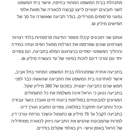
מתנהלת בבית המשפט המחוזי בחיפה, אישר בית המשפט
לשני תובעים ייצוגיים לייצג קבוצה לכאורה של מאות אלפי
נמעני פרסומים מטרידים, בגדר תביעה שאושרה על סך של
חמישים מיליון ₪.
אותם שני תובעים קיבלו מספר הודעות פרסומיות בלתי רצויות
מגורמים שונים שפרסמו את הגרלות מפעל הפיס ועתה במידה
וההליך המשפטי יסתיים בניצחונם המלא בתביעה, הם צפויים
יחד עם עורכי דינם לזכות בפיצוי של עד כעשרה מיליון ₪.
בתביעה אחרת שמתנהלת בבית המשפט המחוזי בתל אביב,
אישר לאחרונה בית המשפט את התביעה שהוגשה כבר לפני
חמש שנים כתביעה ייצוגית, בסכום של 380 מיליון שקל.
בתביעה נטען כי הראל אינה משלמת את כל התגמולים
המגיעים למבוטחים בפוליסות ביטוח חיים ואובדן כושר עבודה
וככל והתביעה תתקבל במלואה, צפויים התובע ועורך דינו
בתביעה לקבל עד 76 מיליון ₪ כתגמול וכשכר טרחת עורכי דין,
למרות שהמבוטח שהגיש את התביעה ניזוק לכאורה ממחדליה
של הראל באופן אישי- רק באלפי שקלים בודדים.