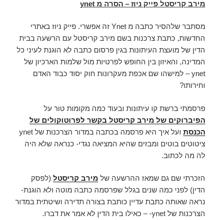
מירב קריסטל פייק ניוז – הסרה מ
ynet
מסתבר שלהסיר כתבה מ Ynet זה אפשרי. פייק ניוז באתרי
החדשות, כתבת צרכנות בשם מירב קריסטל עם הרשעה בבית
הדין של מועצת העיתונות בגין פרסום כתבה לא הוגנת לעיני כל
המדינה, והאיזון בין החופש לפרטיות מול שלמות הארכיון של
ynet – למישהו שם אכפת מעקרונות חוק יסוד כבוד האדם
וחירותו?
פרסמתי ברשת קו עיתונות ובעוד כמה מקומות טור על
הפיברוקים של מירב קריסטל בקשר לפרוטוקולים של
הכנסת
ועל איך היא פרסמה בכתבה במדור הצרכנות של ynet
ציטוטים בוטים ומבזים שהיא המציאה נגדי- כנראה שלא היה
לה מה לכתוב.
הזכרתי שם גם שמאז ההרשעה של
מירב קריסטל
(לפסק
הדין) לפני כמה שנים בגלל שפרסמה כתבה מוטה ולא הוגנת-
נראה שאותה כתבת עדיין כותבת בצורה תדירה ושיטתית במדור
הצרכנות של ynet- – כאילו בית הדין לא אמר את דברו.