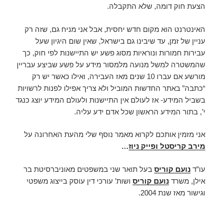
הצעת חוק דומה, שלא התקבלה.
האינטרנט הוא מקום חדש יחסית, אבל אני מניח גם, שזה רק
עניין של זמן, עד שיבינו גם בישראל, שאין שום היגיון שעל
עבירות חמורות ונוראיות מסוג פשע יש התיישנות לפי חוק, כך
שהמשטרה למשל מנועה מלמסור מידע על פשע שביצע עבריין
מורשע אם עברו 10 שנים מאז העבירה, ואילו כאשר יש רק
“כתבה” באתר החדשות המוביל ולא צריך אפילו לפנות לרשויות
בשביל המידע- אז לעולם אין התיישנות ולעולם המידע יוצג כנגד
י’, בתור המידע הראשון שכל אדם ידע עליה.
אני מזמין אותכם לקרוא מאמר נוסף שלי מהעת האחרונה על
מירב קריסטל ופייק ניוז
…
עו”ד
נועם קוריס
בעל תואר שני במשפטים מאוניברסיטת בר
אילן, משרד
נועם קוריס
ושות’ עורכי דין עוסק בייצוג משפטי
וגישור מאז שנת 2004.