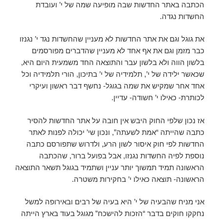
הכתבה באתר החדשות שבה מופיעה שמה של י’ ועובדת
החשדות נגדה.
את גוגל וגם את אתר החדשות לא מעניין שהחשדות נגד י’ נגנזו
כבר מזמן וגם את אף אחד לא מעניין שהדברים מפורסמים
בלשון הווה ולא בלשון עבר והתוצאה החד משמעית היום היא,
שכאשר ילידה של י’, תלמידיה של י’ בתיכון, הורי תלמידיה וכל
אחד אחר שמקיש את שמה בגוגל- נחשף דבר ראשון ועיקרי
לכותרת- כאילו י’ חשודה- עדיין.
אז נכון שלפי החוק היבש אין חובה על אתר החדשות להסיר
כתבה שהייתה “אמת לשעתה”, ונכון שי’ יכולה לפנות לאתר
החדשות לפי חוק איסור לשון הרע, ולדרוש שתפורסם כתבה
נוספת לפיה החשדות נגנזו, אבל בפועל ברור, שהכתבה
הראשונה תמיד תמשוך יותר עניין ושתמיד בגוגל תשאר התוצאה
הראשונה- תוצאה כאילו י’ בחקירות משטרה.
אני מניח שהבעיה של י’ היא בעיה של רבים ובאירופה למשל
נחקקו חוקים בדבר “הזכות להישכח” מגוגל בעוד בארץ הייתה