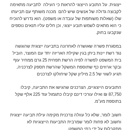
ייצוגית. על התובע הייצוגי להראות כי העילה לתביעה מתאימה
לקבוצה גדולה של אנשים שיש להם מכנה משותף עם תביעתו
שלו (שאלות משותפות של עובדה או משפט). הוא נדרש להוכיח
כי הוא מתאים לשמש תובע ייצוגי, וכן חלים עליו תנאים נוספים
שנקבעו בחוק.
במסגרת פשרה שאושרה לאחרונה בתביעה ייצוגית שהוגשה
נגד רשת יינות ביתן בגין שקילת האריזה יחד עם המוצר, הוביל
בית המשפט לפשרה לפיה הרשת תפחית 25 גרם ממחיר עוף
ובקר ארוזים כף שתוספת המשקל שהרשת תספק לצרכניה,
תגיע לשווי של 2.5 מיליון שקל שיחולקו לצרכנים
התובעים הייצוגיים, הצרכנים שהגישו את התביעה, קיבלו
87,750 ₪ ואילו עורכי דינם קיבלו כתגמול עוד 225 אלף שקל
בתוספת מע"מ.
חשוב לומר, שלא כל עוולה צרכנית מקימה עילת תביעה ייצוגית
וחשוב לא פחות לומר שמרבית התביעות הייצוגיות לא
מתקבלות על ידי בתי המשפט.