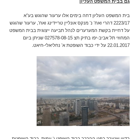
גם בבית המשפט העליון
בית המשפט העליון דחה בימים אלו ערעור שהוגש בע"א
2223/17 דהרי ואח' נ' מנקס אונליין טריידינג ואח', ערעור שהוגש
על דחיית בקשת המערערים לנהל תביעה ייצוגית בבית המשפט
המחוזי תל אביב-יפו בתיק תצ 027578-08-15 שניתן ביום
22.01.2017 על ידי כבוד השופטת א' נחליאלי-חיאט.
בדיון שנערך בפני ההרכב כבוד השופט י' עמית, כבוד השופטת