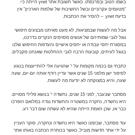
בשמו הטוב ובפרנסתו. כאשר תשובת אתר ynet הייתה כי:
"מטעמים עקרוניים ובשל החשיבות של שלמות הארכיון" אין
בדעת ynet – להסיר את הכתבות.
אבל מה לעשות שבמציאות, לא מעט מאיתנו מבצעים חיפושי
גוגל לגבי שמותיהם של אנשים מסוימים הנקרים בדרכנו,
במסגרת יחסי עבודה או יחסים אישיים והעדפות החיפוש שלנו
בגוגל לעיתים, קובעות הרבה לגבי ההחלטות שאנחנו מקבלים.
כתבתי גם בכמה מקומות על י’ שהגיעה אלי להתייעצות בנוגע
לסיפור ישן מלפני 15 שנים אשר עדיין רודף אותה יום-יום, שעה
שעה, והיא במצוקתה לא יודעת מה לעשות.
מסתבר שבעבר, לפני 15 שנים, נחשדה י’ בנושא פלילי מסויים.
היא נחשדה, נחקרה במשטרה והחשדות נגדה במלואם הופרכו
כבר אז, שכן האמת הייתה שהיא לא עשתה שום דבר רע.
עוד מסתבר, שבזמנו כאשר היא נחשדה ונחקרה, סוקר העניין
על ידי אתר חדשות מוביל, כאשר בכותרת הכתבה באותו אתר