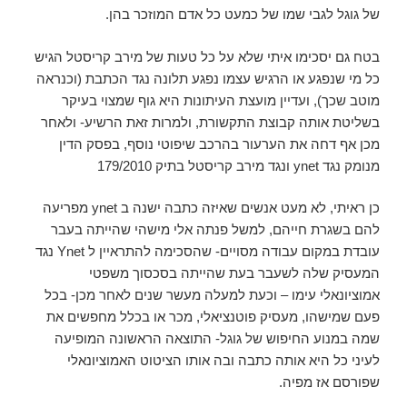
של גוגל לגבי שמו של כמעט כל אדם המוזכר בהן.
בטח גם יסכימו איתי שלא על כל טעות של מירב קריסטל הגיש
כל מי שנפגע או הרגיש עצמו נפגע תלונה נגד הכתבת (וכנראה
מוטב שכך), ועדיין מועצת העיתונות היא גוף שמצוי בעיקר
בשליטת אותה קבוצת התקשורת, ולמרות זאת הרשיע- ולאחר
מכן אף דחה את הערעור בהרכב שיפוטי נוסף, בפסק הדין
מנומק נגד ynet ונגד מירב קריסטל בתיק 179/2010
כן ראיתי, לא מעט אנשים שאיזה כתבה ישנה ב ynet מפריעה
להם בשגרת חייהם, למשל פנתה אלי מישהי שהייתה בעבר
עובדת במקום עבודה מסויים- שהסכימה להתראיין ל Ynet נגד
המעסיק שלה לשעבר בעת שהייתה בסכסוך משפטי
אמוציונאלי עימו – וכעת למעלה מעשר שנים לאחר מכן- בכל
פעם שמישהו, מעסיק פוטנציאלי, מכר או בכלל מחפשים את
שמה במנוע החיפוש של גוגל- התוצאה הראשונה המופיעה
לעיני כל היא אותה כתבה ובה אותו הציטוט האמוציונאלי
שפורסם אז מפיה.