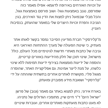
על זכויות האזרחים באירופה לדוגמא- אפילו מאמר כזה
שפורסם, נגנב באמצעות גוגל- ושוב פורסם באמצעות גוגל,
והכל מבלי שבפועל ניתן למצות את הדין נגד האירנים, בגין
הגניבה והפרת זכויות היוצרים שלי במאמר שהועתק, בנסיבות
העניין.
מ"קלירסקיי" חברת מודיעין הסייבר נמסר בקשר לאותו אתר
מעתיק, כי שיטת הפעולה של מערך ההתחזות האיראני היא
גניבה של כתבות מאתרי חדשות לגיטימיים מכל העולם, כולל
מישראל, שינוי תוכן של חלק מהידיעות באזורים קריטיים,
והוספה של ידיעות מומצאות בצירוף ידיעות תמימות ללא שינוי
כלשהו, על מנת לייצר אמינות. גם אפליקציית האתר, שהוסרה
מגוגל פליי, מקושרת לאתרים אחרים בתשתית שזוהתה על ידי
"קלירסקיי" ושואבת מידע מפוברק ומועתק.
באורח אירוני, ניתן למצוא באתר גם מאמר (גנוב) של פרשן
"ישראל היום" ד"ר חיים שיין, מתומכיו הגדולים של נתניהו.
לא מעט כתבות מועתקות מאתרים אחרים, ועוברות שינויים