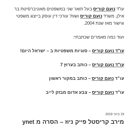
עו”ד
נועם קוריס
בעל תואר שני במשפטים מאוניברסיטת בר
אילן, משרד
נועם קוריס
ושות’ עורכי דין עוסק בייצוג משפטי
וגישור מאז שנת 2004.
ועוד כמה מאמרים שכתבתי:
עו"ד נועם קוריס
–
סוגיות משפטיות ב – ישראל היום
!
עו"ד נועם קוריס
–
כותב בערוץ 7
עו”ד
נועם קוריס
–
כותב במקור ראשון
עו"ד
נועם קוריס
–
צבע אדום מבזק לייב
פורסם
19 ביוני 2019
ב
מירב קריסטל פייק ניוז – הסרה מ ynet