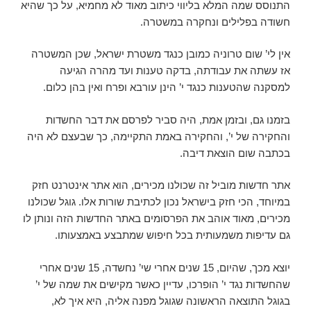
התנוסס שמה המלא בליווי כיתוב מאוד לא מחמיא, על כך שהיא
חשודה בפלילים ונחקרה במשטרה.
אין לי’ שום טרוניה כמובן כנגד משטרת ישראל, שכן המשטרה
אז עשתה את עבודתה, בדקה טענות ועד מהרה הגיעה
למסקנה שהטענות כנגד י’ הינן עורבא ופרח ואין בהן כלום.
בזמנו גם, ובזמן אמת, היה סביר לפרסם את דבר החשדות
והחקירה של י’, והחקירה באמת התקיימה, כך שבעצם לא היה
בכתבה שום הוצאת דיבה.
אתר חדשות מוביל זה שכולנו מכירים, הוא אתר אינטרנט חזק
במיוחד, הכי חזק בישראל נכון לכתיבת שורות אלו. גוגל שכולנו
מכירים, מאוד אוהב את הפרסומים באתר החדשות הזה ונותן לו
גם עדיפות משמעותית בכל חיפוש שמתבצע באמצעותו.
יוצא מכך, שהיום, 15 שנים אחרי שי’ נחשדה, 15 שנים אחרי
שהחשדות נגד י’ הופרכו, עדיין כאשר מקישים את שמה של י’
בגוגל התוצאה הראשונה שגוגל מפנה אליה, היא איך לא,