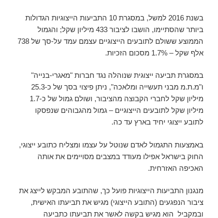
בשנת 2016 למשל, במסגרת 10 התביעות הייצוגיות הגדולות
ביותר שהסתיימו, הושבו לציבור 433 מיליון שקל; והגמול
הממוצע ששולם לתובעים הייצוגיים עצמם עמד על-סך של 738
אלף שקל – 1.7% מסכום הזכיות.
במסגרת תביעה ייצוגית שנוהלה נגד חברות "מאגרי-בנייה"
ו"מ.ת.מ מבני תעשייה ומלאכה", ניתן פיצוי בסך של כ-25.3
מיליון שקל לחברי הקבוצה מהציבור, ושולם גמול של כ-1.7
מיליון שקל לתובעים הייצוגיים – גמול מהגבוהים שנפסקו
לתובע ייצוגי יחיד בארץ עד כה.
באמצעות התגמול לאדם שנוטל על עצמו ומצליח כתובע ייצוגי,
החוק בישראל אפילו מעודד במצבים מסויימים את אותה
האכיפה האזרחית.
מנגנון התביעות הייצוגיות פועל כך, שהתובע המבקש לייצג את
ציבור הנפגעים (התובע הייצוגי) מגיש את תביעתו האישית,
ובמקביל הוא מגיש בקשה לאשר את תביעתו כתביעה