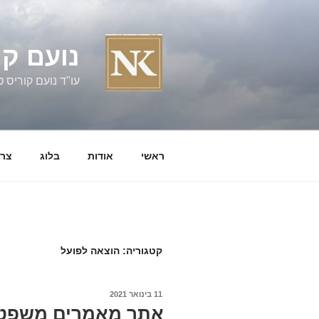
ילוג
תוכן
נועם קו
עו"ד נועם קוריס טל' 060058
ראשי
אודות
בלוג
צרו
קטגוריה:
הוצאה לפועל
פורסם
11 בינואר 2021
ב
אתר מאמרים משפטיי