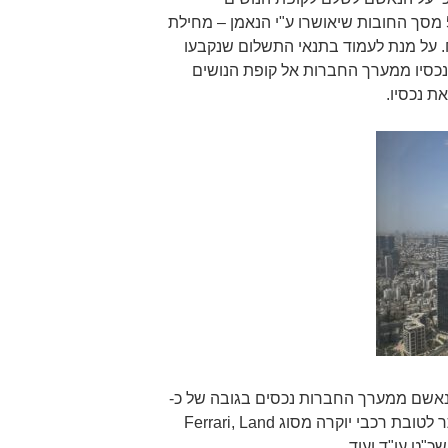
16,000,000 ₪ תוך 7 שנים או 50% מסך החובות שיאושרו ע"י הנאמן – מחילת
ערכת בכ-33,000,000 ש"ח. על מנת לעמוד בתנאי התשלום שנקבעו
כסיו ממערך החברות אל קופת הנושים
ת נכסיו.
נת 2017, העביר הנאשם ממערך החברות נכסים בגובה של כ-
19 מיליון ₪ לשימושו האישי בין היתר לטובת רכבי יוקרה מסוג Ferrari, Land