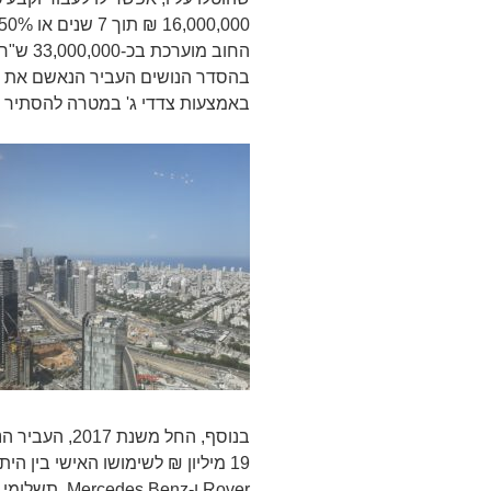
החוב מו
בהסדר הנושים העביר הנאשם את נ
באמצעות צדדי ג' במטרה להסתיר א
בנוסף, החל מש
Rover ו-Mercedes Benz, תשלומי שכ"ט עו"ד ועוד.