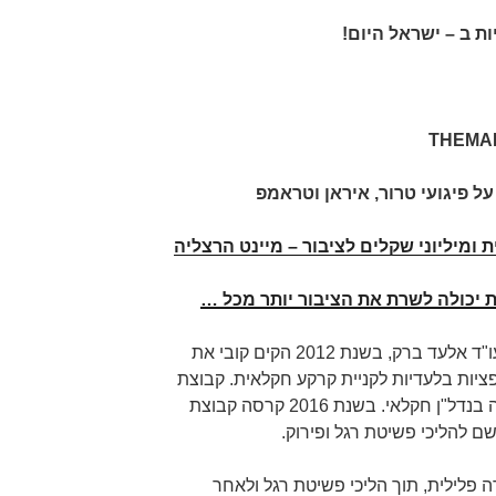
ת ב – ישראל היום!
THEMA
ל פיגועי טרור, איראן וטראמפ
ת ומיליוני שקלים לציבור – מיינט הרצליה
ית יכולה לשרת את הציבור יותר מכל …
על פי כתב האישום, שהוגש על ידי עו"ד אלעד ברק, בשנת 2012 הקים קובי את
יות בלעדיות לקניית קרקע חקלאית. קבוצת
"אדמה" הציעה לקהל הרחב השקעה בנדל"ן חקלאי. בשנת 2016 קרסה קבוצת
 להליכי פשיטת רגל ופירוק.
 תחת חקירה פלילית, תוך הליכי פשיטת רגל ולאחר