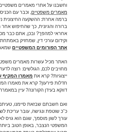
וחשבנו על אתרי מאמרים משפטיים
מאמרים משפטיים
, וכבר עם הכני
ברמה אחרת: ההשקעה החיצונית ניכ
ברורה והגיונית, כך שהחיפוש אחר ת
אחראי למהפך? ובכן, אתם כבר מכיר
וקידום עורכי דין, שמחזיק באמתח
אתר הפורומים המשפטיים
שמאגד 
האתר מכיל עשרות מאמרים משפטיים 
מחויבים לכם, הגולשים: רוצה לדעת
ייצוגיות? קרא את
מאמרו המקיף של
חדלות פירעון? קרא את מאמרו המ
דווקא בעידן הקורונה? עיין במאמ
ואם חשבתם שבזאת סיימנו, טעית
כ"כ שוטפת ונגישה, עובר עריכת לשון
עורך לשון מוסמך, שגם הוא גויס ל
המשפטי הנצבר, באופן הטוב ביותר.