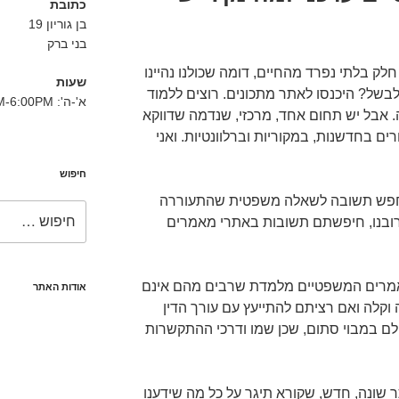
כתובת
בן גוריון 19
בני ברק
ק בלתי נפרד מהחיים, דומה שכולנו נהיינו
שעות
בשל? היכנסו לאתר מתכונים. רוצים ללמוד
א'-ה': 8:30AM-6:00PM
 אבל יש תחום אחד, מרכזי, שנדמה שדווקא
 בחדשנות, במקוריות וברלוונטיות. ואני
חיפוש
לחפש תשובה לשאלה משפטית שהתעוררה
חפש:
 רובנו, חיפשתם תשובות באתרי מאמרים
אמרים המשפטיים מלמדת שרבים מהם אינם
אודות האתר
 וקלה ואם רציתם להתייעץ עם עורך הדין
ם במבוי סתום, שכן שמו ודרכי ההתקשרות
ר שונה, חדש, שקורא תיגר על כל מה שידענו