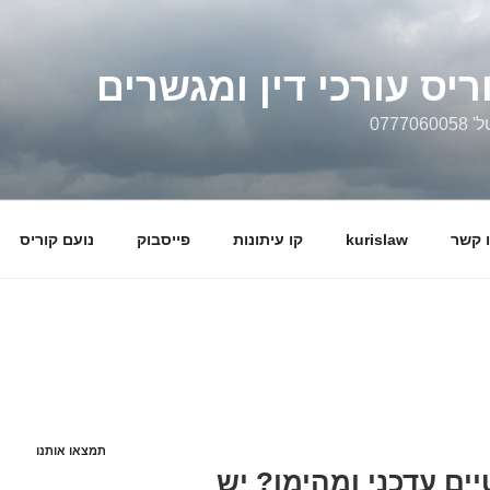
ריס עורכי דין ומגשרים
0777
 קשר
kurislaw
קו עיתונות
פייסבוק
נועם קוריס
תמצאו אותנו
ם עדכני ומהימן? יש