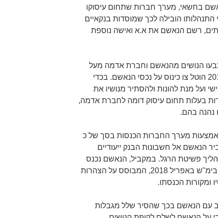
נאשם בחשאי, מערך חברות שתחום עיסוקו
י התנהלותו הובילה לכך שמוסדות בנקאיים
ותים, רשם הנאשם את א.א ואישה נוספת
תבעו הנושים מהנאשם וחברת אדמה מעל
ל-244,000,000 ₪, במהלך שנת 2016 הוטל צו כינוס על נכסי הנאשם. בכדי
י ועל מנת להונות ולהסתיר מנושיו את
ות בעלות תחום עיסוק דומה לחברת אדמה,
 נהנה בהם.
ס הנאשם באמצעות מערך החברות הכנסות בסך של כ
עביר הנאשם אל חשבונות הבנק ייעודיים
הליך פשיטת הרגל. במקביל, הנאשם נכנס
להסכם עם נושיו, שאושר בהחלטת בימ"ש באפריל 2018, המבוסס על הצהרות
 ומקורות הכנסתו.
ב עם הנאשם בכך שהסיר שלל מגבלות
 כי על הנאשם לשלם לקופת הנושים