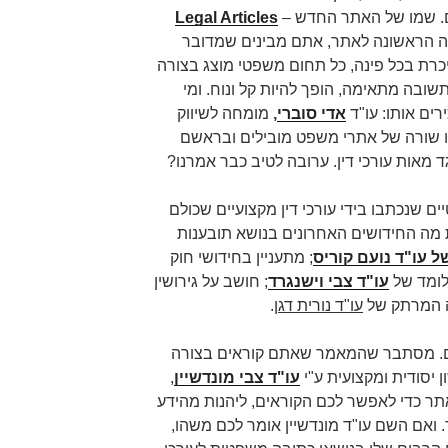
. שמו של האתר החדש –
Legal Articles
סה הראשונה לאתר, אתם מבינים שמדובר
רת בכל פינה, כל תחום משפטי מוצג בצורה
שובה מתאימה, הופך להיות קל ונוח. ומי
ים אותו: עו"ד
אדי סוברי
,
מומחה לשיווק
תו שורה של אתרי משפט מובילים ובראשם
מאות עורכי דין. ערובה לטיב כבר אמרנו?
שנכתבו בידי עורכי דין מקצועיים שכולם
 מה החידושים האחרונים בנושא תובענות
 עו"ד נועם קוריס
; מתעניין בחידושי חוק
לומד של
עו"ד צבי וישנגרד
; חושב על גירושין
רה המרתק של
עו"ד נורית דגן
.
ם. מסתבר שהמאמר שאתם קוראים בצורה
 יסודית ומקצועית ע"י
עו"ד צבי מונדשיין
,
אתר כדי לאפשר לכם הקוראים, ליהנות מהידע
 ואם השם עו"ד מונדשיין אומר לכם משהו,