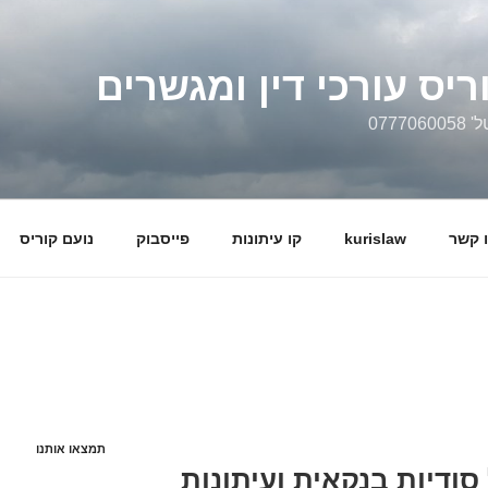
ריס עורכי דין ומגשרים
0777
 קשר
kurislaw
קו עיתונות
פייסבוק
נועם קוריס
תמצאו אותנו
 סודיות בנקאית ועיתונות