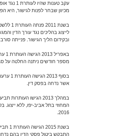
עקב טענות שה
מכיוון שבחר לפנות לגישור, היא ה
בשנת 011
לייצוג בהליכים נגד עורך הדין והמ
ובקידום הליך הגישור. פנייתה סורב
באפרי
מספר חודשים ניתנה החלטה על סג
בסוף 013
אשר נדחה בפסק דין.
במהלך 2013 הגישו העותרו
המחוזי בתל אביב-יפו, ללא ייצוג.
2016.
בשנת 15
התבקש ביטול פסקי הדין בהם נדחו