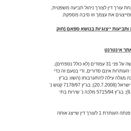
ת עורך דין לצורך ניהול תביעה משפטית,
מייצגים את עצמך וזו סיבה מספקת.
 ותביעות ייצוגיות בנושא ספאם (חוק
אתר אינטרנט
בפסק הדין בעניין העתירה שהתפרשה על פני 31 עמודים (לא כולל נספחים),
ותרות אינם סדורים, ודי בטעם זה כדי
 מגלה עילה להתערבותו (השוו: בג"ץ
6373/08 שלמה נ' בית נשיא מדינת ישראל (20.7.2008); בג"ץ 7178/97 קטש נ'
היועץ המשפטי לממשלה (9.12.1997); בג"ץ 5715/94 מלכה נ' שירות בתי
העתירה עסקה בכך, שבשנת 2005 פנתה העותרת 1 לעורך דין שייצג אותה