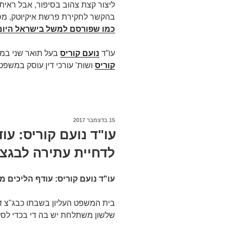
ליצור קצת צהוב בסיפור, אבל ראית
בהקשר לחקירת פרשת איקיוטק, מסי
כמו שפורסם למשל בישראל היום
עו”ד
נועם קוריס
בעל תואר שני במ
קוריס
ושות’ עורכי דין עוסק במשפט מס
פורסם
15 בדצמבר 2017
ב
עו"ד נועם קוריס: עו
לדחיית עתירה לבגצ
עו"ד נועם קוריס: עודף הליכים 
בית המשפט העליון בשבתו כבג"צ דח
שלשון משתלחת יש בה די בכדי לסל