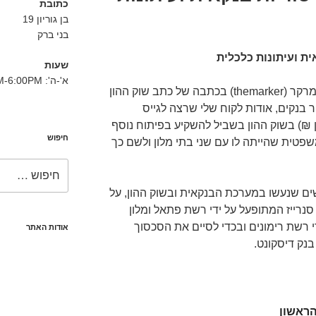
כתובת
בן גוריון 19
בני ברק
ית ועיתונות כלכלית
שעות
א'-ה': 8:30AM-6:00PM
קצת הפתיע אותי לקרוא בעיתון דה מרקר (themarker) בכתבה של כתב שוק ההון
ר בנקים, אודות לקוח שלי שרצה לגייס
ת מיליון ₪) בשוק ההון בשביל להשקיע בפיתוח נוסף
חיפוש
פטית שהייתה לו עם שני בתי מלון ולשם כך
חפש:
ם שנעשו במערכת הבנקאית ובשוק ההון, על
 סנרייז המתופעל על ידי רשת פתאל ומלון
רשת רימונים ובכדי לסיים את הסכסוך
אודות האתר
נק דיסקונט.
הראשון