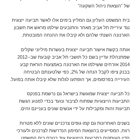
של "הוצאות ניהול השקעה"
בית המשפט העליון גם המליץ בימים אלו לאשר תביעה ייצוגית
נגד עיריית תל אביב מאחר והתובעים שילמו מראש את חשבון
הארנונה השנתי שלהם ולא קיבלו את ההנחה המובטחת.
אותה בקשת אישור תביעה ייצוגית בעשרות מיליוני שקלים
שמתנהלת עדיין בשם כל תושבי תל אביב קובעת שב-2012-
2014 אזרחים ששילמו את הארנונה באמצעות הוראת קבע
בבנק ציפו לקבל הנחה של 2%, כפי שלטענתם הבטיחה
העירייה בפרסומים, אך הופתעו לגלות שלא קיבלו אותה בפועל.
כל תביעה ייצוגית שמוגשת בישראל גם נרשמת בפנקס
התביעות הייצוגיות שפתוח לציבור ונועד בכדי למנוע הגשת
תביעות זהות ומקבילות על ידי אנשים שונים בעניינם זהים.
בשנים האחרונות גם קמו גופים צרכניים שונים ללא מטרות
רווח, המסייעים בהוצאות המימון הנדרשות לצרכנים ולעורכי
הדין העוסקים בתביעות הייצוגיות עוד בטרם בית המשפט