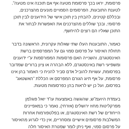
פרסומת, יראו בכך פרסומת מטעה אף אם תוכנה אינו מטעה".
לטענת התובעות, הפרסומים הסמויים מונעים מהצרכנים,
ובכללם קטינים, להבחין בין תוכן אישי של הידוענים לבין תוכן
פרסומי, ובכך שוללים מהצרכנים את האפשרות לבחור את
התוכן שאליו הם רוצים להיחשף.
כאמור, התובענות העלו שתי שאלות עקרונית, הראשונה בדבר
תחולת האיסור על פרסום סמוי גם על המפרסמים ברשת
האינסטגרם, והשנייה האם פרסומות המפורסמות ע"י ידוענים
ומשפיעי רשת באינסטגרם, ללא הבהרה או ציון ברורים שמדובר
בפרסומת, עשויות להוביל אדם סביר להניח כי האמור בהן אינו
פרסומת, על אף תיוג הגורם המפרסם או הכללת "האשטאג"
בפרסום, ועל כן יש לראות בהן כפרסומות מטעות.
בעמדת היועמ"ש, שהוגשה באמצעות עו"ד יואל פוגלמן
מפרקליטות מחוז ירושלים (אזרחי), נאמר כי במאפיינים
הייחודים של רשת האינסטגרם, או בפלטפורמות אחרות
המשלבות פרסומים אישיים ומסחריים, אין כדי לגרוע מהאיסור
על פרסום סמוי, ואף ניתן לומר שמטרת האיסור חלה