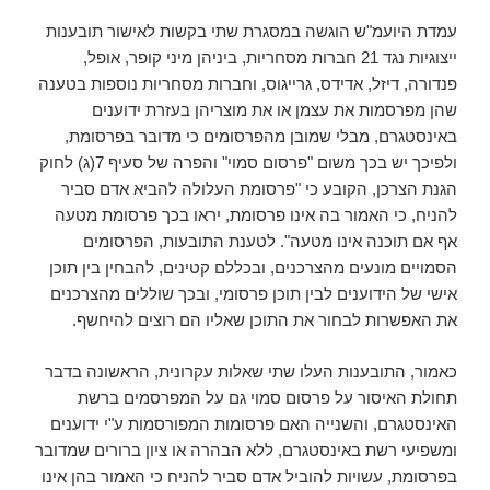
עמדת היועמ"ש הוגשה במסגרת שתי בקשות לאישור תובענות
ייצוגיות נגד 21 חברות מסחריות, ביניהן מיני קופר, אופל,
פנדורה, דיזל, אדידס, גרייגוס, וחברות מסחריות נוספות בטענה
שהן מפרסמות את עצמן או את מוצריהן בעזרת ידוענים
באינסטגרם, מבלי שמובן מהפרסומים כי מדובר בפרסומת,
ולפיכך יש בכך משום "פרסום סמוי" והפרה של סעיף 7(ג) לחוק
הגנת הצרכן, הקובע כי "פרסומת העלולה להביא אדם סביר
להניח, כי האמור בה אינו פרסומת, יראו בכך פרסומת מטעה
אף אם תוכנה אינו מטעה". לטענת התובעות, הפרסומים
הסמויים מונעים מהצרכנים, ובכללם קטינים, להבחין בין תוכן
אישי של הידוענים לבין תוכן פרסומי, ובכך שוללים מהצרכנים
את האפשרות לבחור את התוכן שאליו הם רוצים להיחשף.
כאמור, התובענות העלו שתי שאלות עקרונית, הראשונה בדבר
תחולת האיסור על פרסום סמוי גם על המפרסמים ברשת
האינסטגרם, והשנייה האם פרסומות המפורסמות ע"י ידוענים
ומשפיעי רשת באינסטגרם, ללא הבהרה או ציון ברורים שמדובר
בפרסומת, עשויות להוביל אדם סביר להניח כי האמור בהן אינו