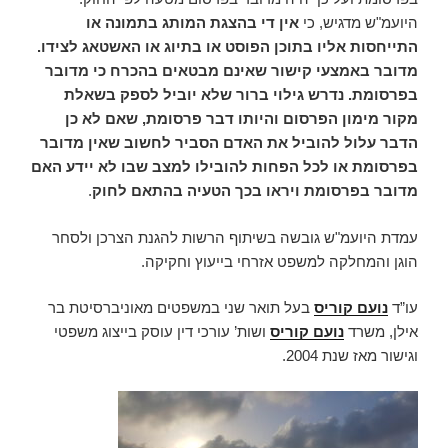
היועמ"ש מדגיש, כי
אין די בהצגת המותג בתמונה או
התייחסות אליו בתוכן הפוסט או בתיוג או האשטאג לצידו.
מדובר באמצעי קישור שאינם מבטאים בהכרח כי מדובר
בפרסומת. נדרש גילוי ברור שלא יוביל לספק בשאלת
מקור מימון הפרסום והיותו דבר פרסומת, שאם לא כן
הדבר עלול להוביל את האדם הסביר לחשוב שאין מדובר
בפרסומת או לכל הפחות להובילו למצב שבו לא יידע האם
מדובר בפרסומת ויראו בכך הטעיה בהתאם לחוק
.
עמדת היועמ"ש גובשה בשיתוף הרשות להגנת הצרכן ולסחר
הוגן והמחלקה למשפט אזרחי בייעוץ וחקיקה.
עו”ד
נועם קוריס
בעל תואר שני במשפטים מאוניברסיטת בר
אילן, משרד
נועם קוריס
ושות’ עורכי דין עוסק בייצוג משפטי
וגישור מאז שנת 2004.