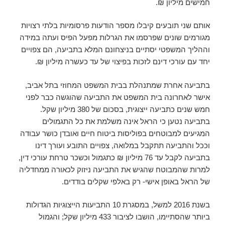
חמישים מיליון ₪.
אותם שני תובעים קיבלו מספר הודעות פרסומיות בלתי רצויות
מגורמים שונים שפרסמו את הגרלות מפעל הפיס ועתה במידה
וההליך המשפטי יסתיים בניצחונם המלא בתביעה, הם צפויים
יחד עם עורכי דינם לזכות בפיצוי של עד כעשרה מיליון ₪.
בתביעה אחרת שמתנהלת בבית המשפט המחוזי בתל אביב,
אישר לאחרונה בית המשפט את התביעה שהוגשה כבר לפני
חמש שנים כתביעה ייצוגית, בסכום של 380 מיליון שקל.
בתביעה נטען כי הראל אינה משלמת את כל התגמולים
המגיעים למבוטחים בפוליסות ביטוח חיים ואובדן כושר עבודה
וככל והתביעה תתקבל במלואה, צפויים התובע ועורך דינו
בתביעה לקבל עד 76 מיליון ₪ כתגמול וכשכר טרחת עורכי דין,
למרות שהמבוטח שהגיש את התביעה ניזוק לכאורה ממחדליה
של הראל באופן אישי- רק באלפי שקלים בודדים.
בשנת 2016 למשל, במסגרת 10 התביעות הייצוגיות הגדולות
ביותר שהסתיימו, הושבו לציבור 433 מיליון שקל; והגמול