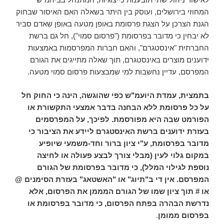
המחוזי בירושלים, ועוסק בין היתר בשאלה האם האיסור שבחוק
הגנת הצרכן על הצגת פרסומת באופן מטעה באופן שאדם סביר
לא יבחין כי מדובר בפרסומת ("פרסום סמוי"), חל גם ברשת
החברתית "אינסטגרם", והאם חברות המפרסמות באמצעות
ידוענים מוצרים באינסטגרם, תוך שאלה מתייגים את הגורם
המפרסם, עדיין נחשבות למי שמבצעות פרסום סמוי מטעה.
בתמצית, עמדת היועמ"ש כפי שהוגשה, הינה כי החוק חל
על כל פרסומת ללא הבחנה בדבר אמצעי התקשורת או
הפורמט שבה היא מפורסמת. לפיכך, על המפרסמים
בעזרת ידוענים ברשת האינסטגרם ליידע את הציבור כי
מדובר בפרסומת, ע"י ציון ברור וחד-משמעי שיופיע
במקום גלוי לעין (מבלי צורך לבצע פעולה או לחיצה
נוספת לגילוי המלל), כי מדובר בפרסומת של הגורם
המפרסם. אין די ב"תיוג" או "האשטאג" בעזרת הסימנים @
או # תוך ציון שמו של הגורם המממן את הפרסום, אלא
נדרשת הבהרה בפתח הפרסום, כי מדובר בפרסומת או
בפרסום ממומן
.