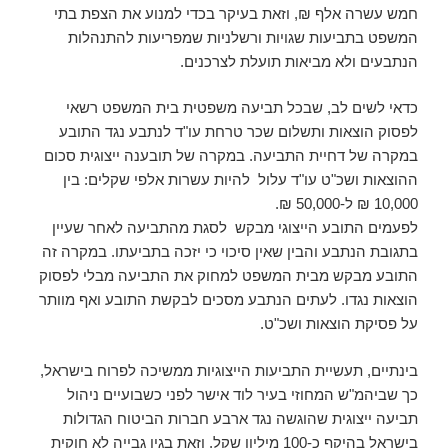
חמש עשרה אלף ₪, וזאת בעיקר בכדי למנוע את הצפת בתי
המשפט בתביעות שגויות ורשלניות שמפריעות להתנהלות
הנתבעים ולא מביאות תועלת לצרכנים.
כדאי לשים לב, שבכל תביעה משפטית בית המשפט רשאי
לפסוק הוצאות ותשלום שכר טרחת עו"ד לנתבע נגד התובע
במקרה של דחיית התביעה. במקרה של תובענה ייצוגית סכום
ההוצאות ושכ"ט עו"ד עלול להיות עשרות אלפי שקלים: בין
10,000 ₪ ל-50,000 ₪.
לפעמים התובע הייצוגי מבקש לסגת מהתביעה לאחר שעיין
בתגובת הנתבע והבין שאין סיכוי כי יזכה בתביעתו. במקרה זה
התובע מבקש מבית המשפט למחוק את התביעה מבלי לפסוק
הוצאות נגדו. לעתים הנתבע מסכים לבקשת התובע ואף מוותר
על פסיקת הוצאות ושכ"ט.
בינתיים, תעשיית התביעות הייצוגיות ממשיכה לפרוח בישראל,
כך שביהמ"ש המחוזי בעיר לוד אישר לפני כשבועיים ניהול
תביעה ייצוגית שהוגשה נגד ארבע חברות הביטוח הגדולות
בישראל בהיקף כ-100 מיליון שקל, וזאת בגין גבייה לא חוקית