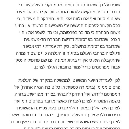
שונים על כך שמדובר בפרסומת. מהמחקרים עולה עוד, כי
הצרכן הסביר מתקשה לזהות מסר שיווקי אף כשהוא כמעט
שאינו מוסווה ואף אם נלווה אליו תיוג. המחקרים מעידים, כי
בכל הקשור לפרסום הנעשה ע"י משפיענים ברשת, אין בתיוג
משום הבהרה כי מדובר בפרסומת, וכי כדי לשפר את זיהוי
הצרכן שמדובר בפרסומת נדרשת הבהרה חד-משמעית
שמדובר בפרסומת בתשלום. סקירת עמדת גורמי אכיפה
ורגולציה ברחבי העולם בסוגיה זו העלתה כי גם שם העמדה
שהתקבלה היא כי אין די בתיוג תמונה עם שם פרופיל העסק
עבורו מפרסמים כדי לעמוד בחובות הגילוי לצרכן.
לכן, לעמדת היועץ המשפטי לממשלה במקרה של העלאת
פרסום ממומן (בתמורה כספית או כל טובת הנאה אחרת) על
המפרסם לדרוש ועל הידוען להבהיר בצורה מפורשת, ברורה,
בשפה המוכרת לצרכן (עברית כאשר מדובר בפרסום המיועד
לצרכן הישראלי) ובאופן הגלוי לצרכן בעת צפייתו הראשונית
בפרסום (ללא צורך בפעולה נוספת), כי מדובר בפרסומת, שאם
לא כן ישנו חשש משמעותי שציבור הצרכנים יסברו כי אין מדובר
בפרסומת ועל כן יהיה מדובר בפרסום מטעה לפי החוק.