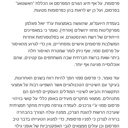
פרסומת, על אף תיוג הגורם המפרסם או הכללת "האשטאג"
בפרסום, ועל כן יש לראות בהן כפרסומות מטעות.
בעמדת היועמ"ש, שהוגשה באמצעות עו"ד יואל פוגלמן
מפרקליטות מחוז ירושלים (אזרחי), נאמר כי במאפיינים
הייחודים של רשת האינסטגרם, או בפלטפורמות אחרות
המשלבות פרסומים אישיים ומסחריים, אין כדי לגרוע מהאיסור
על פרסום סמוי, ואף ניתן לומר שמטרת האיסור חלה
ביתר-שאת ברשת חברתית שבה משתתפים גם קטינים, שהם
אוכלוסייה פגיעה אף יותר.
עוד נאמר, כי פרסום סמוי הפך להיות רווח בשנים האחרונות,
בעיקר עם השינויים הטכנולוגיים אשר השפיעו רבות על אמצעי
התקשורת והביאו לשינויי המודלים העסקיים לפיהם הם
מתנהלים. ממצאי מחקרים מעידים באופן כללי על קושי בזיהוי
פרסום סמוי ע"י צרכנים. לעמדה צורפה סקירת מחקר תמציתית
שערכה הרשות להגנת הצרכן, ממנה עולה הצורך בהבהרה
ברורה לצרכן כי לפניו פרסומת, כדי למנוע הטעייתו בדבר טיב
הפרסום וכן עולים ממצאים לגבי האפקטיביות של אופני גילוי