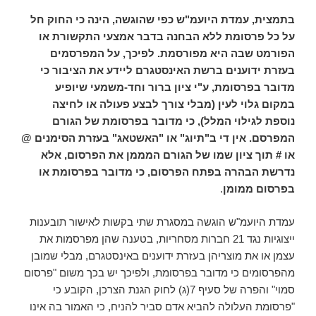
בתמצית, עמדת היועמ"ש כפי שהוגשה, הינה כי החוק חל
על כל פרסומת ללא הבחנה בדבר אמצעי התקשורת או
הפורמט שבה היא מפורסמת. לפיכך, על המפרסמים
בעזרת ידוענים ברשת האינסטגרם ליידע את הציבור כי
מדובר בפרסומת, ע"י ציון ברור וחד-משמעי שיופיע
במקום גלוי לעין (מבלי צורך לבצע פעולה או לחיצה
נוספת לגילוי המלל), כי מדובר בפרסומת של הגורם
המפרסם. אין די ב"תיוג" או "האשטאג" בעזרת הסימנים @
או # תוך ציון שמו של הגורם המממן את הפרסום, אלא
נדרשת הבהרה בפתח הפרסום, כי מדובר בפרסומת או
בפרסום ממומן
.
עמדת היועמ"ש הוגשה במסגרת שתי בקשות לאישור תובענות
ייצוגיות נגד 21 חברות מסחריות, בטענה שהן מפרסמות את
עצמן או את מוצריהן בעזרת ידוענים באינסטגרם, מבלי שמובן
מהפרסומים כי מדובר בפרסומת, ולפיכך יש בכך משום "פרסום
סמוי" והפרה של סעיף 7(ג) לחוק הגנת הצרכן, הקובע כי
"פרסומת העלולה להביא אדם סביר להניח, כי האמור בה אינו