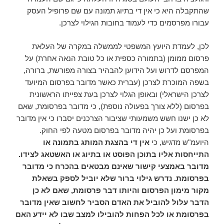
שהתקבלה היא כי אין די בתיוג תמונה עם שם פרופיל העסק
עבורו מפרסמים כדי לעמוד בחובות הגילוי לצרכן.
לכן, לעמדת היועץ המשפטי לממשלה במקרה של העלאת
פרסום ממומן (בתמורה כספית או כל טובת הנאה אחרת) על
המפרסם לדרוש ועל הידוען להבהיר בצורה מפורשת, ברורה,
בשפה המוכרת לצרכן (עברית כאשר מדובר בפרסום המיועד
לצרכן הישראלי) ובאופן הגלוי לצרכן בעת צפייתו הראשונית
בפרסום (ללא צורך בפעולה נוספת), כי מדובר בפרסומת, שאם
לא כן ישנו חשש משמעותי שציבור הצרכנים יסברו כי אין מדובר
בפרסומת ועל כן יהיה מדובר בפרסום מטעה לפי החוק.
היועמ"ש מדגיש, כי
אין די בהצגת המותג בתמונה או
התייחסות אליו בתוכן הפוסט או בתיוג או האשטאג לצידו.
מדובר באמצעי קישור שאינם מבטאים בהכרח כי מדובר
בפרסומת. נדרש גילוי ברור שלא יוביל לספק בשאלת
מקור מימון הפרסום והיותו דבר פרסומת, שאם לא כן
הדבר עלול להוביל את האדם הסביר לחשוב שאין מדובר
בפרסומת או לכל הפחות להובילו למצב שבו לא יידע האם