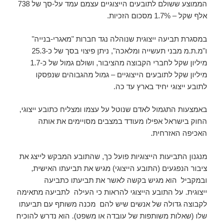
הממוצע ששולם לתובעים הייצוגיים עצמם עמד על-סך של 738
אלף שקל – 1.7% מסכום הזכיות.
במסגרת תביעה ייצוגית שנוהלה נגד חברות "מאגרי-בנייה"
ו"מ.ת.מ מבני תעשייה ומלאכה", ניתן פיצוי בסך של כ-25.3
מיליון שקל לחברי הקבוצה מהציבור, ושולם גמול של כ-1.7
מיליון שקל לתובעים הייצוגיים – גמול מהגבוהים שנפסקו
לתובע ייצוגי יחיד בארץ עד כה.
באמצעות התגמול לאדם שנוטל על עצמו ומצליח כתובע ייצוגי,
החוק בישראל אפילו מעודד במצבים מסויימים את אותה
האכיפה האזרחית.
מנגנון התביעות הייצוגיות פועל כך, שהתובע המבקש לייצג את
ציבור הנפגעים (התובע הייצוגי) מגיש את תביעתו האישית,
ובמקביל הוא מגיש בקשה לאשר את תביעתו כתביעה
ייצוגית. על התובע הייצוגי להראות כי העילה לתביעה מתאימה
לקבוצה גדולה של אנשים שיש להם מכנה משותף עם תביעתו
שלו (שאלות משותפות של עובדה או משפט). הוא נדרש להוכיח