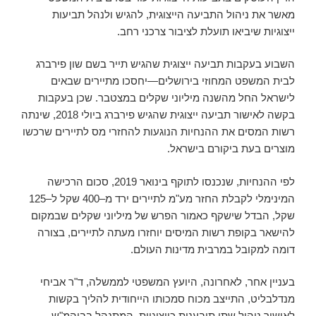
מאשר את ניהול התביעה הייצוגית, להגיש ולנהל תביעות
ייצוגיות שיביאו תועלת לציבור צרכני רחב.
השבוע בעקבות תביעה ייצוגית שהגיש תייר בשם שון פירברג
לבית המשפט המחוזי בירושלים—יחסכו מתיירים שבאים
לישראל החל מהשנה מיליוני שקלים במצטבר. שכן בעקבות
בקשה לאישור תביעה ייצוגית שהגיש פירברג ביולי 2018, שינתה
רשות המסים את ההנחיות הנוגעות להחזרי מס לתיירים שרכשו
מוצרים בעת ביקורם בישראל.
לפי ההנחיות, שנכנסו לתוקף בינואר 2019, סכום הרכישה
המינימלי לקבלת החזר מע"מ לתיירים ירד מ–400 שקל ל–125
שקל, הבדל שישקף כאמור הפרש של מיליוני שקלים שבמקום
להישאר בקופת רשות המיסים יוחזרו מעתה לתיירים, בצורה
דומה למקובל במרבית מדינות העולם.
בעניין אחר, לאחרונה, היועץ המשפטי לממשלה, ד"ר אביחי
מנדלבליט, התייצב מכוח סמכותו הייחודית להליך בקשות
לאישור ניהול שתי תובענות כייצוגיות, המתנהל בביהמ"ש