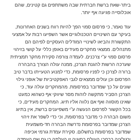
ביתר-שאת ברשת חברתית שבה משתתפים גם קטינים, שהם
אוכלוסייה פגיעה אף יותר.
עוד נאמר, כי פרסום סמוי הפך להיות רווח בשנים האחרונות,
בעיקר עם השינויים הטכנולוגיים אשר השפיעו רבות על אמצעי
התקשורת והביאו לשינויי המודלים העסקיים לפיהם הם
מתנהלים. ממצאי מחקרים מעידים באופן כללי על קושי בזיהוי
פרסום סמוי ע"י צרכנים. לעמדה צורפה סקירת מחקר תמציתית
שערכה הרשות להגנת הצרכן, ממנה עולה הצורך בהבהרה
ברורה לצרכן כי לפניו פרסומת, כדי למנוע הטעייתו בדבר טיב
הפרסום וכן עולים ממצאים לגבי האפקטיביות של אופני גילוי
שונים על כך שמדובר בפרסומת. מהמחקרים עולה עוד, כי
הצרכן הסביר מתקשה לזהות מסר שיווקי אף כשהוא כמעט
שאינו מוסווה ואף אם נלווה אליו תיוג. המחקרים מעידים, כי
בכל הקשור לפרסום הנעשה ע"י משפיענים ברשת, אין בתיוג
משום הבהרה כי מדובר בפרסומת, וכי כדי לשפר את זיהוי
הצרכן שמדובר בפרסומת נדרשת הבהרה חד-משמעית
שמדובר בפרסומת בתשלום. סקירת עמדת גורמי אכיפה
ורגולציה ברחבי העולם בסוגיה זו העלתה כי גם שם העמדה