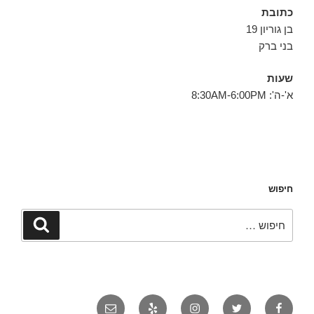
כתובת
בן גוריון 19
בני ברק
שעות
א'-ה': 8:30AM-6:00PM
חיפוש
חפש:
חיפוש
פייסבוק
טוויטר
אינסטגרם
יאלפ
אימייל