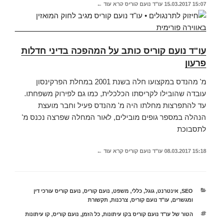
15:07
15.03.2017
עו"ד נועם קוריס
קרא עוד ←
עו"ד נועם קוריס כותב על המהפכה בדיני חדלות
פרעון
מ' מהנדס במקצועו חלה בשנת 2001 במחלת הפרקינסון
עובדה שהובילו לקריסתו הכלכלית, כמו גם לפירוק משפחתו.
עד להתפרצות מחלתו היה מ' מהנדס פעיל וחבר מועצת
הנהלה במספר גופים מובילים, לאור המחלה שפרצה נכנס מ'
לתסבוכת
15:18
08.03.2017
עו"ד נועם קוריס
קרא עוד ←
קטגוריות
SEO
,
אינטרנט
,
גוגל
,
כללי
,
משפט
,
נועם קוריס
,
נועם קוריס עורכי דין
ומגשרים
,
עו"ד נועם קוריס
,
צרכנות
,
תקשורת
תגיות
הטור של עו"ד נועם קוריס בקו עיתונות
,
כל הזמן
,
נועם קוריס
,
קו עיתונות