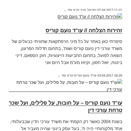
11:21
07.04.2017
ישראל חבר
קרא עוד ←
זהירות הצלחה // עו"ד נועם קוריס
סיפרתי כאן באתר על כל מיני הרפתקאות שחוויתי כבעלים של
משרד עורכי דין נועם קוריס ושות', בתחום חדלות הפרעון,
הוצאה לפועל, בתחום התביעות הייצוגיות, חוק הספאם, דיני
ביטוח, יואל חסון, וקיזוז מע"מ אבל היום אני
18:20
03.04.2017
עו"ד נועם קוריס
קרא עוד ←
עו"ד נועם קוריס – על חובות, על פלילים, ועל שכר
טרחת עורכי דין
בשנת 2004 כאשר רק הקמתי את משרד עורכי הדין שבבעלותי,
אחד מלקוחותיי היה ח', בעל עסק בינוני שהיה מעביר אל