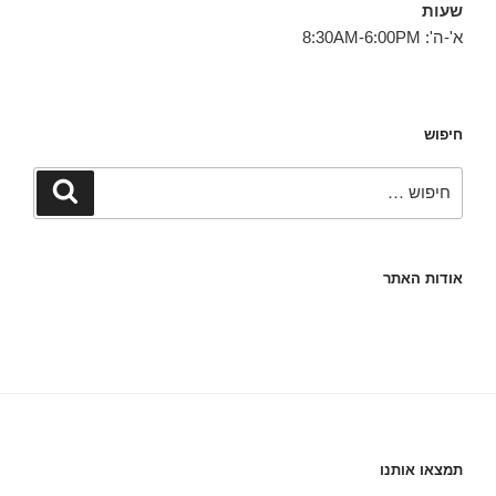
שעות
א'-ה': 8:30AM-6:00PM
חיפוש
חפש:
חיפוש
אודות האתר
תמצאו אותנו