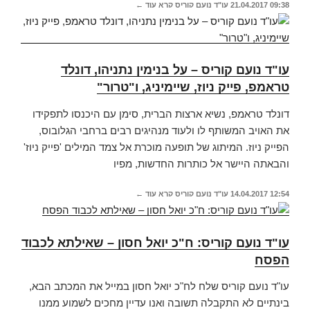
09:38
21.04.2017
עו"ד נועם קוריס
קרא עוד ←
עו"ד נועם קוריס – על בנימין נתניהו, דונלד
טראמפ, פייק ניוז, שיימיניג, ו"טרור"
דונלד טראמפ, נשיא ארצות הברית, סימן עם היכנסו לתפקידו
את האויב המשותף לו ולעוד מנהיגים רבים ברחבי הגלובוס,
הפייק ניוז. המיתוג של תופעה מוכרת אל צמד המילים 'פייק ניוז'
והבאתה היישר אל כותרות החדשות, מפיו
12:54
14.04.2017
עו"ד נועם קוריס
קרא עוד ←
עו"ד נועם קוריס: ח"כ יואל חסון – שאילתא לכבוד
הפסח
עו"ד נועם קוריס שלח לח"כ יואל חסון במייל את המכתב הבא,
בינתיים לא התקבלה תשובה ואנו עדיין מחכים לשמוע ממנו