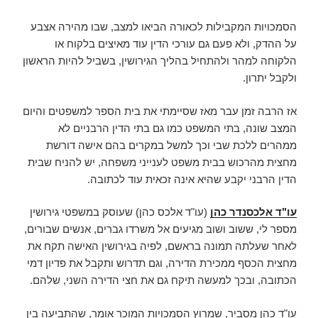
הסמכויות המקבילות לכאורה הביאו למצב, שבו מהירה אצבע
על ההדק, ולא פעם גם עורכי הדין עוד מאיצים בלקוח או
הלקוחה למהר ולהתחיל בהליך הגירושין, בשביל להיות הראשון
ולקבל יתרון.
אז הרבה זמן עבר מאז שסיימתי את בית הספר למשפטים והיום
המצב שונה, בתי המשפט כמו גם בתי הדין הרבניים לא
ממהרים ללכת שבי וכך למשל במקרים בהם אישה דורשת
מחצית מהרכוש בבית משפט לענייני משפחה, יש להניח שבית
הדין הרבני יקבע שהיא אינה זכאית עוד לכתובה.
עו"ד אלכסנדר כהן
(עו"ד אלכס כהן) שעוסק במשפטי גירושין
מספר לי, ששוב ושוב מגיעים אל משרדו גברים, אנשים שבורים,
לאחר שעלתה תמונה בראשם, לפיה בגירושין האישה תקח את
מחצית הכסף ממכירת הדירה, וגם תדרוש ותקבל את פדיון דמי
הכתובה, ובכך למעשה תיקח גם את חצי הדירה השני, שלהם.
עו"ד כהן מסביר, שמרוץ הסמכויות המוכר אומר, שהתביעה בין