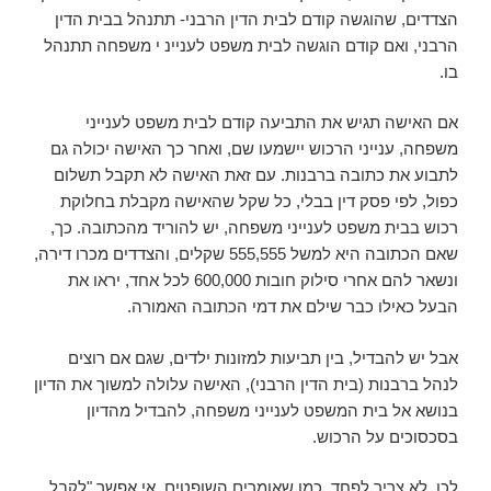
הצדדים, שהוגשה קודם לבית הדין הרבני- תתנהל בבית הדין
הרבני, ואם קודם הוגשה לבית משפט לעניינ י משפחה תתנהל
בו.
אם האישה תגיש את התביעה קודם לבית משפט לענייני
משפחה, ענייני הרכוש יישמעו שם, ואחר כך האישה יכולה גם
לתבוע את כתובה ברבנות. עם זאת האישה לא תקבל תשלום
כפול, לפי פסק דין בבלי, כל שקל שהאישה מקבלת בחלוקת
רכוש בבית משפט לענייני משפחה, יש להוריד מהכתובה. כך,
שאם הכתובה היא למשל 555,555 שקלים, והצדדים מכרו דירה,
ונשאר להם אחרי סילוק חובות 600,000 לכל אחד, יראו את
הבעל כאילו כבר שילם את דמי הכתובה האמורה.
אבל יש להבדיל, בין תביעות למזונות ילדים, שגם אם רוצים
לנהל ברבנות (בית הדין הרבני), האישה עלולה למשוך את הדיון
בנושא אל בית המשפט לענייני משפחה, להבדיל מהדיון
בסכסוכים על הרכוש.
לכן, לא צריך לפחד, כמו שאומרים השופטים, אי אפשר "לקבל