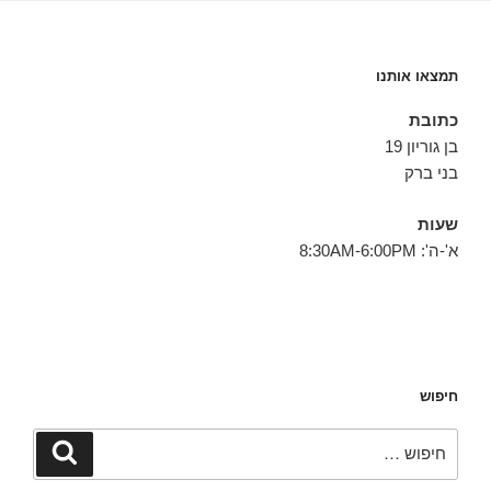
תמצאו אותנו
כתובת
בן גוריון 19
בני ברק
שעות
א'-ה': 8:30AM-6:00PM
חיפוש
חפש:
חיפוש