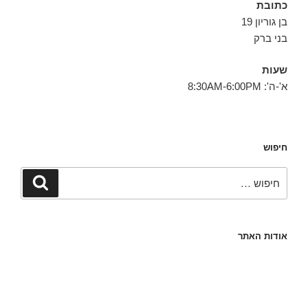
כתובת
בן גוריון 19
בני ברק
שעות
א'-ה': 8:30AM-6:00PM
חיפוש
חפש:
חיפוש
אודות האתר