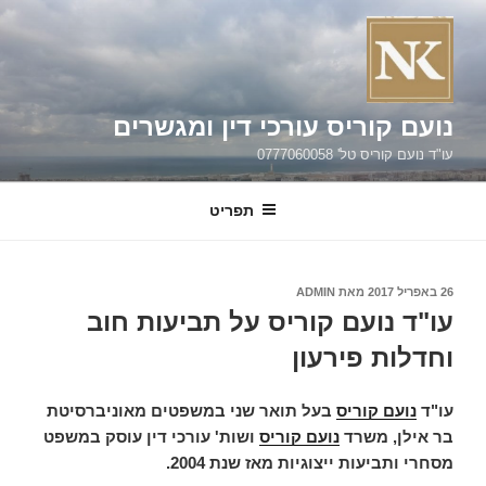
ילוג
תוכן
נועם קוריס עורכי דין ומגשרים
עו"ד נועם קוריס טל' 0777060058
תפריט
פורסם
26 באפריל 2017
מאת
ADMIN
ב
עו"ד נועם קוריס על תביעות חוב
וחדלות פירעון
עו"ד
נועם קוריס
בעל תואר שני במשפטים מאוניברסיטת
בר אילן, משרד
נועם קוריס
ושות' עורכי דין עוסק במשפט
מסחרי ותביעות ייצוגיות מאז שנת 2004.