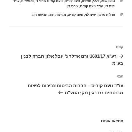
קטגוריות
SEO
,
גוגל
,
כללי
,
משפט
,
נועם קוריס
,
נועם קוריס עורכי דין ומגשרים
,
עו"ד
יפית לוי
,
עו"ד נועם קוריס
,
עורכי דין
תגיות
חדלות פרעון
,
יפית לוי
,
נועם קוריס
,
תביעות חוב
,
תביעת חוב
ניווט
הפוסט
קודם
הקודם
רע"א 1601/17יורם אדלר נ' יובל אלון חברה לבנין
בע"מ
הפוסט
הבא
הבא
עו"ד נועם קוריס – חברות הביטוח צריכות לפצות
מבוטחים גם בגין נזקי המע"מ
תמצאו אותנו