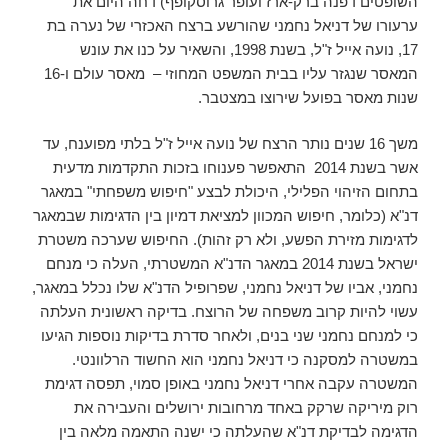
השופטים דפנה ברק-ארז ועופר גרוסקופף) דחה היום את
ערעורו של דניאל נחמני שהורשע ברצח האכזרי של נערה בת
17, נועה אייל ז"ל, בשנת 1998, והשאיר על כנו את עונש
המאסר שנגזר עליו בבית המשפט המחוזי – מאסר עולם ו-16
שנות מאסר בפועל שירוצו במצטבר.
משך 16 שנים נותר הרצח של נועה אייל ז"ל בלתי מפוענח, עד
אשר בשנת 2014 התאפשר פענוחו בזכות התקדמות מדעית
בתחום הזיהוי הפלילי, היכולת לבצע "חיפוש משפחתי" במאגר
דנ"א (כלומר, חיפוש המכוון למציאת דמיון בין הדגימות שבמאגר
לדגימות מזירת הפשע, ולא רק זהות). החיפוש שערכה משטרת
ישראל בשנת 2014 במאגר הדנ"א המשטרתי, העלה כי מנחם
נחמני, אביו של דניאל נחמני, שפרופיל הדנ"א שלו נכלל במאגר,
עשוי להיות קרוב משפחה של הרוצח. בדיקה ראשונית העלתה
כי למנחם נחמני שני בנים, ולאחר סדרת בדיקות נוספות הגיעו
במשטרה למסקנה כי דניאל נחמני הוא החשוד הרלוונטי.
המשטרה עקבה אחרי דניאל נחמני באופן סמוי, תפסה דגימת
רוק מיריקה שרקק באחד מרחובות ירושלים והעבירה את
הדגימה לבדיקת דנ"א שהעלתה כי ישנה התאמה מלאה בין