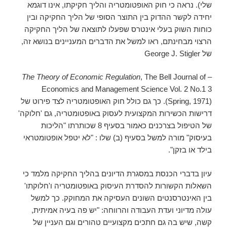
שלי). נראה כי חוק האופטומטריה והליך חקיקתו, אינו דוגמא
יחידה לקשר ההדוק בין התוצר הסופי של הליך החקיקה ובין
כוחות השוק בעלי אינטרס שפעלו לתוצאה של הליך החקיקה
הרצוי מבחינתם, ראו למשל את הדברים המעניינים בנושא זה,
של George J. Stigler
The Theory of Economic Regulation
, The Bell Journal of
–
Economics and Management Science Vol. 2 No.1 3
(Spring, 1971). כך גם כולל חוק האופטומטריה לצד פירוט של
דרישות הכשירות המקצועית לעסוק באופטומטריה, גם 'חלוקה'
של הטיפול בצרכנים כאמור בסעיף 8 שכותרתו "הליכות
בעיסוק" מורה למשל בסעיף (ב) שלו : "לא יטפל אופטומטראי
בילד או בזקן".
עיון בדברי הכנסת במסגרת הדיונים בהליך החקיקה מלמד כי
השאלות הקשורות להסדרת העיסוק באופטומטריה ו'חלוקתו'
בין האינטרסנטים השונים העסיקה את המחוקק. כך למשל
עולה מדיוני ועדת העבודה והרווחה: "יש פה בעיה אמיתית,
קשה, שיש בה גם חתכים מקצועיים טהורים וגם העניין של