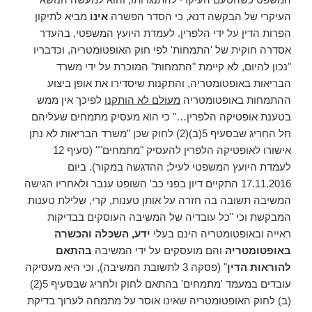
העיקרי של הבקשה דנא, כי הסדר הפשרה
אינו
מביא לתיקון
הפרות הדין על ידי הלפרין. לעמדת היועץ המשפטי, בהעדר
אסדרה חוקית של 'התמחות' לפי חוק האופטומטריה, וכדבריו
"נכון להיום, לא קיימת "התמחות" המוכרת על ידי משרד
הבריאות באופטומטריה, והתקנות שיסדירו את אופן ביצוע
ההתמחות באופטומטריה
מעולם לא הותקנו
לפיכך אין ממש
בטענת אופטיקה הלפרין…" כי הוא מעסיק מתמחים שעליהם
חל החריג שבסעיף 5(ב)(2) לחוק שכן "משרד הבריאות לא נתן
אישורו לאופטיקה הלפרין להעסיק "מתמחים"" (סעיף 12
לעמדת היועץ המשפטי לעיל; ההדגשה במקור). ביום
17.11.2016 התקיים דיון בפני כב' השופט ענבר ולאחריו הגישה
המשיבה תשובה בה חזרה על אותן טענות, קרי, שלילת טענות
המבקשת וכי "כל עובדיה של המשיבה העוסקים בבדיקות
ראייה ובאופטומטריה הינם בעלי
ידע, השכלה והכשרה
באופטומטריה
והם מועסקים על ידי המשיבה
בהתאם
להוראות הדין
" (פסקה 3 לתשובת המשיבה), וכי היא מעסיקה
עובדים במעמד 'מתמחים' בהתאם לחוק ולחריג שבסעיף 5(2)
(ב) לחוק האופטומטריה שאינו אוסר על מתמחה לערוך בדיקת