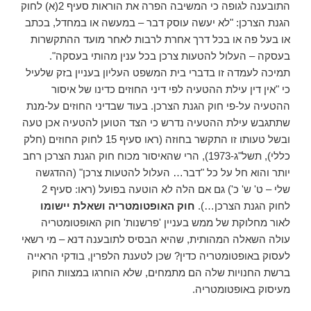
התובענה לגופה כי המשיבה הפרה את הוראות סעיף 2(א) לחוק
הגנת הצרכן: "לא יעשה עוסק דבר – במעשה או במחדל, בכתב
או בעל פה או בכל דרך אחרת לרבות לאחר מועד ההתקשרות
בעסקה – העלול להטעות צרכן בכל ענין מהותי בעסקה".
תמיכה לעמדה זו בדברי בית המשפט העליון בעניין בזק שלעיל
כי "אין דין עילת ההטעיה לפי דיני החוזים כדינו של איסור
ההטעיה על-פי חוק הגנת הצרכן. בעוד שבדיני החוזים על-מנת
שתתגבש עילת ההטעיה נדרש כי הצד הטוען להטעיה אכן טעה
ובשל טעותו זו התקשר בחוזה (ראו סעיף 15 לחוק החוזים (חלק
כללי), תשל"ג-1973), הרי שהאיסור מכוח חוק הגנת הצרכן רחב
יותר והוא חל על כל "דבר… העלול להטעות צרכן" (ההדגשה
שלי – ט' ש' כ') גם אם הלה לא הוטעה בפועל (ראו: סעיף 2
לחוק הגנת הצרכן…).
חוק האופטומטריה ושאלת יישומו
לאור מחלוקת של ממש בעניין 'פרשנות' חוק האופטומטריה
עולה השאלה המהותית, שהיא הבסיס לתובענה דנא – מי רשאי
לעסוק באופטומטריה כדין? שכן לטענת הלפרין, בודקי הראייה
ברשת החנויות שלה הם מתמחים, שלא הוחרגו במצוות החוק
מעיסוק באופטומטריה.