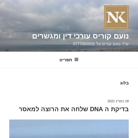
ילוג
תוכן
נועם קוריס עורכי דין ומגשרים
עו"ד נועם קוריס טל' 0777060058
תפריט
בלוג
פורסם
18 במרץ 2021
ב
בדיקת ה DNA שלחה את הרוצה למאסר