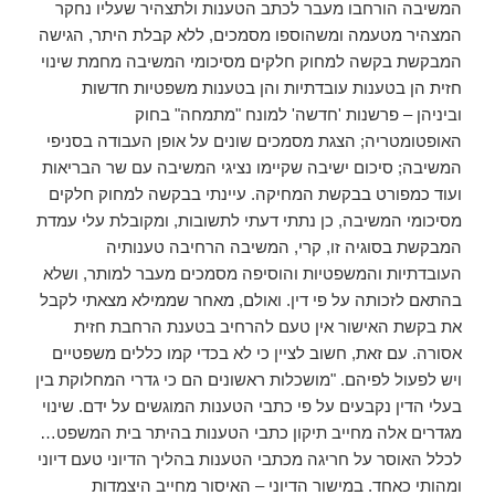
המשיבה הורחבו מעבר לכתב הטענות ולתצהיר שעליו נחקר
המצהיר מטעמה ומשהוספו מסמכים, ללא קבלת היתר, הגישה
המבקשת בקשה למחוק חלקים מסיכומי המשיבה מחמת שינוי
חזית הן בטענות עובדתיות והן בטענות משפטיות חדשות
וביניהן – פרשנות 'חדשה' למונח "מתמחה" בחוק
האופטומטריה; הצגת מסמכים שונים על אופן העבודה בסניפי
המשיבה; סיכום ישיבה שקיימו נציגי המשיבה עם שר הבריאות
ועוד כמפורט בבקשת המחיקה. עיינתי בבקשה למחוק חלקים
מסיכומי המשיבה, כן נתתי דעתי לתשובות, ומקובלת עלי עמדת
המבקשת בסוגיה זו, קרי, המשיבה הרחיבה טענותיה
העובדתיות והמשפטיות והוסיפה מסמכים מעבר למותר, ושלא
בהתאם לזכותה על פי דין. ואולם, מאחר שממילא מצאתי לקבל
את בקשת האישור אין טעם להרחיב בטענת הרחבת חזית
אסורה. עם זאת, חשוב לציין כי לא בכדי קמו כללים משפטיים
ויש לפעול לפיהם. "מושכלות ראשונים הם כי גדרי המחלוקת בין
בעלי הדין נקבעים על פי כתבי הטענות המוגשים על ידם. שינוי
מגדרים אלה מחייב תיקון כתבי הטענות בהיתר בית המשפט…
לכלל האוסר על חריגה מכתבי הטענות בהליך הדיוני טעם דיוני
ומהותי כאחד. במישור הדיוני – האיסור מחייב היצמדות