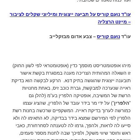
עו"ד נועם קוריס על תביעה ייצוגית ומיליוני שקלים לציבור
– מיינט הרצליה
עו"ד
נועם קוריס
– צבע אדום מבזקלייב
מיהו אופטומטריסט מוסמך כדין (אופטומטראי לפי לשון החוק)
זו השאלה המהותית הצריכה מענה במסגרת בקשת אישור
תובענה ייצוגית שהוגשה בתיק דנא. הרקע לבקשה הוא בדיקת
ראייה שנערכה למבקשת, גברת כוכב זיס, באחת מחנויות
הרשת של המשיבה, אופטיקה הלפרין בע"מ (להלן גם
"
הלפרין
") על ידי מר בידר עובד של הלפרין, שהציג עצמו
כמורשה לערוך בדיקת ראייה. המשקפיים שרכשה בחנות רשת
הלפרין לפי המירשם שמצא בידר בבדיקה, לא התאימו לה ולא
סייעו לה לראות, ולהפך, גרמו לה לטענתה לסחרחורת, כאבי
ראש וחוסר שיווי משקל, ולפיכך שבה לחנות מספר פעמים,