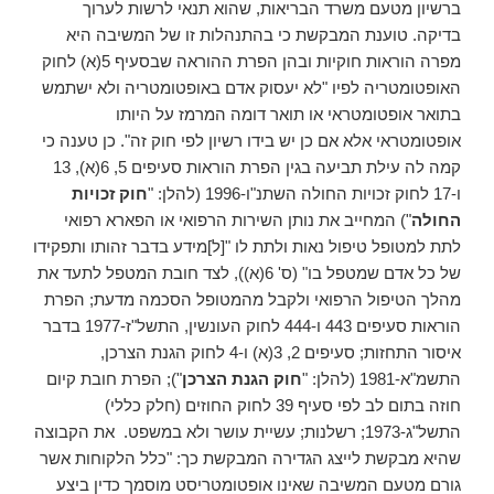
ברשיון מטעם משרד הבריאות, שהוא תנאי לרשות לערוך
בדיקה. טוענת המבקשת כי בהתנהלות זו של המשיבה היא
מפרה הוראות חוקיות ובהן הפרת ההוראה שבסעיף 5(א) לחוק
האופטומטריה לפיו "לא יעסוק אדם באופטומטריה ולא ישתמש
בתואר אופטומטראי או תואר דומה המרמז על היותו
אופטומטראי אלא אם כן יש בידו רשיון לפי חוק זה". כן טענה כי
קמה לה עילת תביעה בגין הפרת הוראות סעיפים 5, 6(א), 13
ו-17 לחוק זכויות החולה השתנ"ו-1996 (להלן: "
חוק זכויות
החולה
") המחייב את נותן השירות הרפואי או הפארא רפואי
לתת למטופל טיפול נאות ולתת לו "[ל]מידע בדבר זהותו ותפקידו
של כל אדם שמטפל בו" (ס' 6(א)), לצד חובת המטפל לתעד את
מהלך הטיפול הרפואי ולקבל מהמטופל הסכמה מדעת; הפרת
הוראות סעיפים 443 ו-444 לחוק העונשין, התשל"ז-1977 בדבר
איסור התחזות; סעיפים 2, 3(א) ו-4 לחוק הגנת הצרכן,
התשמ"א-1981 (להלן: "
חוק הגנת הצרכן
"); הפרת חובת קיום
חוזה בתום לב לפי סעיף 39 לחוק החוזים (חלק כללי)
התשל"ג-1973; רשלנות; עשיית עושר ולא במשפט. את הקבוצה
שהיא מבקשת לייצג הגדירה המבקשת כך: "כלל הלקוחות אשר
גורם מטעם המשיבה שאינו אופטומטריסט מוסמך כדין ביצע