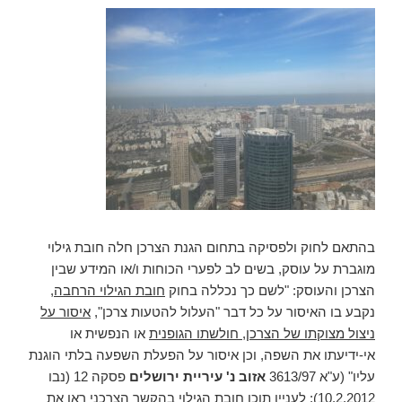
בהתאם לחוק ולפסיקה בתחום הגנת הצרכן חלה חובת גילוי
מוגברת על עוסק, בשים לב לפערי הכוחות ו/או המידע שבין
הצרכן והעוסק: "לשם כך נכללה בחוק
חובת הגילוי הרחבה
,
נקבע בו האיסור על כל דבר "העלול להטעות צרכן",
איסור על
ניצול מצוקתו של הצרכן, חולשתו הגופנית
או הנפשית או
אי-ידיעתו את השפה, וכן איסור על הפעלת השפעה בלתי הוגנת
עליו" (ע"א 3613/97
אזוב נ' עיריית ירושלים
פסקה 12 (נבו
10.2.2012); לעניין תוכן חובת הגילוי בהקשר הצרכני ראו את