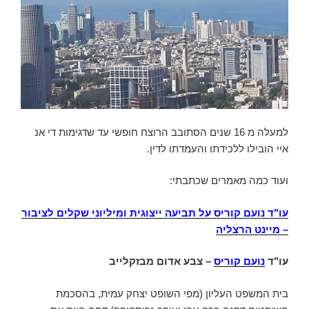
למעלה מ 16 שנים הסתובב הרוצח חופשי עד שדגימות די אנ
איי הובילו ללכידתו והעמדתו לדין.
ועוד כמה מאמרים שכתבתי:
עו"ד נועם קוריס על תביעה ייצוגית ומיליוני שקלים לציבור
– מיינט הרצליה
עו"ד
נועם קוריס
– צבע אדום מבזקלייב
בית המשפט העליון (מפי השופט יצחק עמית, בהסכמת