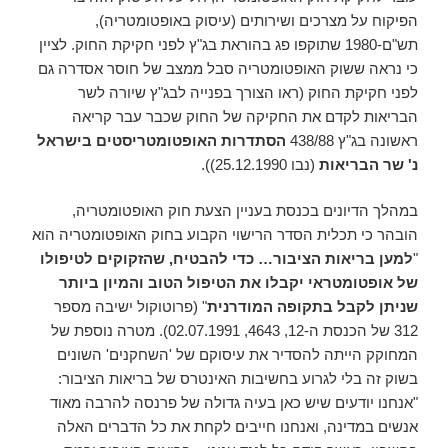
הפיקוח על מצרכים ושירותים (עיסוק באופטומטריה),
תש"ם-1980 שתוקפו פג בהוראת בג"ץ לפני חקיקת החוק. לציין
כי נראה ששוק האופטומטריה סבל ממצב של חוסר אסדרה גם
לפני חקיקת החוק (ראו הצורך בפנייה לבג"ץ שיורה לשר
הבריאות לקדם את החקיקה של החוק שכבר עבר קריאה
ראשונה בג"ץ 438/88
הסתדרות האופטומטריסטים בישראל
נ' שר הבריאות
(נבו 25.12.1990)).
במהלך הדיונים בכנסת בעניין הצעת חוק האופטומטריה,
הובהר כי תכלית הסדר הרישוי הקבוע בחוק האופטומטריה הוא
"
למען בריאות הציבור… כדי להבטיח, שהזקוקים לטיפולו
של אופטומטראי יקבלו את הטיפול הטוב והמיון ביותר
שניתן לקבל בתקופה המודרנית
" (פרוטוקול ישיבה מספר
312 של הכנסת ה-12, 4643, 02.07.1991). מטרה נוספת של
המחוקק הייתה להסדיר את עיסוקם של 'השחקנים' השונים
בשוק זה בלי לגרוע בחשיבות האינטרס של בריאות הציבור:
"אנחנו יודעים שיש כאן בעיה גדולה של פרנסה להרבה מאוד
אנשים במדינה, ואנחנו חייבים לקחת את כל הדברים האלה