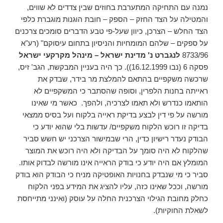
נמנה עם התחיקה המתערבת בחוזים שבין צדדים לא שווים,
והמטילה על הצד החזק – הספק – חובת הוגנות מוגברת כלפי
הצד החלש – הצרכן, כיוון שעל-פי טבע הדברים סומכים צרכנים
על ספקים – שלהם המומחיות והניסיון בתחום עיסוקם" (רע"א
8733/96
לנגברט נ' מדינת ישראל – מינהל מקרקעי ישראל
פסקה 6 (נבו 16.12.1999)). כך היה בעניין המבקשת, הגב' זיס,
שרכשה משקפיים בהתאם להמלצת מר בידר, שבדק את
ראייתה בחנות הלפרין, וסופה שהסתבר כי המשקפיים לא
הותאמו כנדרש ולא תאמו לצרכיה, ולהפך. כאשר מי שאינו
מורשה על פי דין לבצע בדיקת ראייה בלקוח ועל בסיס ממצאי
בדיקה זו רוכש הלקוח משקפיים/ עדשות בלי שהוא יודע כי
הבודק נעדר רישיון כדין, הרי שבמישור הצרכני יש חשש סביר
שהלקוח לא היה סומך על הבדיקה ולא היה רוכש את המוצר
המומלץ אם היה יודע כי בודק הראייה אינו מורשה לבדוק אותו.
סביר כי מי שנבדק בחנויות האופטיקה מניח כי הבודק הוא בודק
מורשה, וככל שאינו כזה, עליו להציג את המידע בפני הלקוח
כחלק מחובת הגילוי הצרכנית החלה על עוסק (ואינני מתייחסת
לשאלת החוקיות).