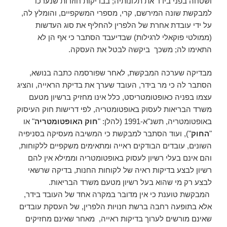
ושטחה בפני בידר את תלונותיה; בבדיקות חוזרות שנערכו
למבקשת שונה המירשם, קרי, מספרי המשקפיים, והומלץ לה,
על ידי עובדת אחרת של הלפרין להחליף את סוג העדשות
(ממולטי פוקאלי לרגילות) שבדיעבד הסתבר כי אף הן לא
התאימו לה; משכך ביקשה לבטל את העסקה.
מבדיקה שערכה המבקשת, לאחר שפורסמה כתבה בנושא,
הסתבר לה כי מר בידר, העובד שערך את בדיקת הראייה, והציג
עצמו בפניה כאופטומטריסט, כלל אינו מחזיק ברשיון מטעם
משרד הבריאות לעסוק באופטומטריה, לפי דרישות חוק העיסוק
באופטומטריה, תשנ"א-1991 (להלן: "
חוק האופטומטריה
" או
"
החוק
"), ועוד הסתבר למבקשת כי המשיבה מעסיקה בסניפיה
השונים, עובדים הבודקים ראייה ומתאימים משקפיים ללקוחות,
והם אינם בעלי רשיון לעסוק באופטומטריה וממילא אין להם
רשיון לבצע בדיקות ראיה של לקוחות החנות, בדיקה שרשאי
לבצע רק מי שהוא בעל רשיון מטעם משרד הבריאות.
המבקשת טוענת כי אין מדובר במקרה אחד של העובד בידר,
אלא בתופעה רחבה ברשת חנויות הלפרין, של העסקת עובדים
שאינם מורשים לערוך בדיקות ראייה, מאחר שאינם מחזיקים