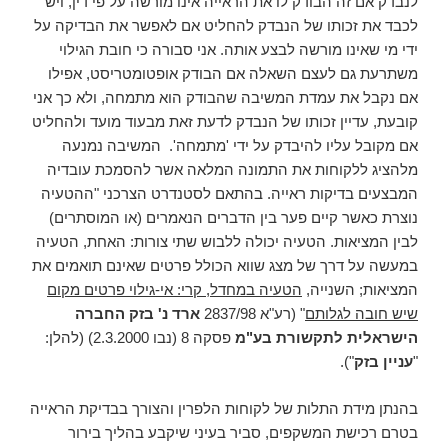
לנבדק אם זה הבודק לו את הראייה אינו מורשה על פי דין, ויש
לכבד את זכותו של הנבדק להחליט אם לאפשר את הבדיקה על
ידי מי שאינו מורשה לבצע אותה. אני סבורה כי חובת הגילוי
משתרעת גם לעצם השאלה אם הבודק אופטומטריסט, אפילו
אם נקבל את עמדת המשיבה שהבודק הוא מתמחה, ולא כך אני
קובעת, עדיין זכותו של הנבדק לדעת זאת מבעוד מועד ולהחליט
אם מקובל עליו להיבדק על ידי 'מתמחה'. המשיבה נמנעה
מלהציג ללקוחות את התמונה המלאה אשר להסמכת עובדיה
המבצעים בדיקות ראייה. בהתאם לסטנדרט הצרכני "ההטעיה
נוצרת כאשר קיים פער בין הדברים הנאמרים (או המוסתרים)
לבין המציאות. הטעיה יכולה ללבוש שתי צורות: האחת, הטעיה
במעשה על דרך של מצג שווא הכולל פרטים שאינם תואמים את
המציאות; השנייה,
הטעיה במחדל, קרי: אי-גילוי פרטים מקום
שיש חובה לגלותם
" (רע"א 2837/98
ארד נ' בזק החברה
הישראלית לתקשורת בע"מ
פסקה 8 (נבו 2.3.2000) (להלן:
"
עניין בזק
").
בהנתן מידת התלות של לקוחות הלפרין והצורך בבדיקת הראייה
בטרם רכישת המשקפים, סביר בעיני שיקבע בהליך בירור