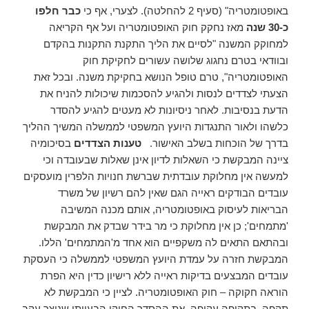
באופטומטריה" (סעיף 2 להחלטה). לצערי, אף כי
כבר חלפו
כ-30
שנה
מאז נחקק חוק האופטומטריה ועל אף הקריאה
למחוקק המשנה "לסיים את הליך התקנת התקנות בהקדם
ובוודאי בטרם נחגוג שלושה עשורים לחקיקת חוק
האופטומטריה", טרם טופל הנושא בחקיקת משנה. ובכל זאת
הצעתי לצדדים לנסות ולהגיע להסכמות שיכולות להניח את
הדעת בנסיבות. לאחר ניסיונות לא מעטים להגיע להסדר
כלשהו ולאור התנגדות היועץ המשפטי לממשלה המשיך ההליך
בדרך של הוכחות בשלב האישור.
טענות הצדדים
בסיכומיה
ציינה המבקשת כי השאלות לדיון אינן שאלות שבעובדה וכי
למעשה אין מחלוקת עובדתית שברשת חנויות הלפרין מועסקים
עובדים הבודקים ראייה הגם שאין להם רשיון של משרד
הבריאות לעיסוק באופטומטריה, אותם מכנה המשיבה
'מתמחים'; כן אין מחלוקת כי מר בידר שבדק את המבקשת
ובהתאם התאים לה משקפיים הוא אחד מ'המתמחים' הללו.
המבקשת חזרה על עמדת היועץ המשפטי לממשלה כי העסקת
עובדים המבצעים בדיקות ראייה ללא רישיון כדין היא הפרת
הוראה חקוקה – חוק האופטומטריה. לציין כי המבקשת לא
תקפה, בתקיפה עקיפה, את ההסדר החוקי הבעייתי שנוצר עקב