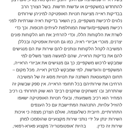
להתחדש במשקפיים או עדשות חדשות. בשל הצורך הרב
בבדיקות ראייה מציעות חנויות האופטיקה למיניהן שירותים
נלווים לרכישת משקפיים, בין השאר בדיקות ראיה שגרתיות לפני
רכישת משקפיים/עדשות המוחלפות לעיתים תכופות. וכך כדי
לשרת את הלקוחות הללו, וכדי להרחיב את חוג הלקוחות פונים
יצרנים, מוכרי אביזרי ראיה, כמו גם חנויות אופטיקה ובכללן
המשיבה לקהל הלקוחות ונותנים להם שירות עת הם מנגישים
להם את בדיקות הראייה, שהם למעשה מוצר משלים למי
שמבקש לרכוש משקפיים; כך גם מנגישים את אביזרי הראייה,
המשקפיים והעדשות, למי שמבקש לבדוק ראייה. מכל מקום –
תחום הקמעונאות השתנה עת חנויות מסוג זה של המשיבה
הרחיבו את שירותיהם בכל תחומי הראייה. אין ספק שבשוק זה
שהתרחב ובו 'משחקים שחקנים רבים' הוא שוק תחרותי בו רכיב
המחיר הוא רכיב משמעותי, ובעלי חנויות האופטיקה ישאפו
להוזיל עלויות, התנהגות המתיישבת עם כל הענפים
התחרותיים, חיובית כשלעצמה, ואולם הצרכן מצפה כי איכות
השירות ינתן על ידי נותני שירות מקצועיים שהוסמכו למתן
שירות זה כדין. בהיות 'אופטומטריה' מקצוע פארא-רפואי,