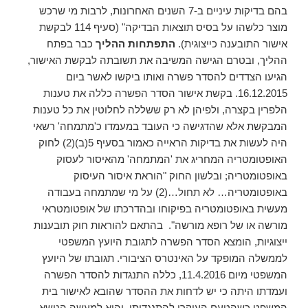
בהם בדיקות עיניים ב-7 השנים האחרונות, לרבות מי שרכש
מוצר כלשהו על בסיס תוצאות הבדיקה" (סעיף 114 לבקשת
אישור התובענה כייצוגית).
התפתחות ההליך
כבר בפתח
ההליך, ובטרם הגישה המשיבה את תשובתה לבקשת האישור,
הגיעו הצדדים להסדר פשרה ואותו ביקשו לאשר ביום
16.12.2015. בקשת אישור הסדר הפשרה כללה את טענות
הלפרין בקצרה, ולפיהן לא רק ששללה לחלוטין את כל טענות
המבקשת אלא שהדגישה כי העובד במעמדו כ'מתמחה' רשאי
היה לעשות את בדיקות הראייה כאמור בסעיף 5(ב)(2) לחוק
האופטומטריה המחריג את 'המתמחה' מהאיסור לעסוק
באופטומטריה; ובלשון החוק "הוראת איסור העיסוק
באופטומטריה… לא תחול…(2) על מי שמתמחה בעבודה
מעשית באופטומטריה בפיקוחו ובהדרכתו של אופטומטראי
מורשה או של רופא מורשה". בהתאם להוראות חוק תובענות
ייצוגיות, הומצא הסדר הפשרה לתגובת היועץ המשפטי
לממשלה המופקד על האינטרס הציבורי. תגובתו של היועץ
המשפטי מיום 11.4.2016, כללה התנגדות להסדר הפשרה
ועמדתו היתה כי יש לדחות את ההסדר שהובא לאישור בית
המשפט כשהטעם העיקרי להתנגדותו, והוא למעשה הנושא