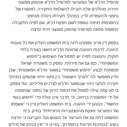
פרופיל הדנ"א של המערער לפרופיל הדנ"א שהופק ממוצגי
הזירה. מהלכים אלה הובילו להשלמת החקירה, למעצרו של
נחמני ולהעמדתו לדין. במהלך חקירתו ניטלה מנחמני
בהסכמתו דגימה נוספת לשם הפקת דנ"א, וגם לפיה התקבלה
התאמה מלאה לפרופיל שהופק ממוצגי זירת הרצח.
בפסק דין ארוך ומפורט דחה בית המשפט העליון את כל טענות
ההגנה, לרבות הטענה שראיות הדנ"א הושגו בצורה בלתי
חוקית, והטענה לפיה יש לפסול את השימוש ב"חיפוש
המשפחתי", כמו גם את פירותיו. נפסק כי משטרת ישראל
מוסמכת לבצע "חיפוש משפחתי" במאגר הדנ"א המשטרתי, שכן
הדין מאפשר לה "לערוך השוואה" בין נתוני זיהוי שהופקו במהלך
חקירה לנתוני זיהוי שבמאגר הדנ"א לצרכים פליליים. עוד נפסק,
כי לא קמה עילה לפסול את דגימת הרוק של נחמני שנתפסה
על-ידי המשטרה ברחוב, וכי הדבר אינו עולה כדי "חיפוש בגוף
החשוד", כנטען ידי ההגנה. בית המשפט העליון ציין כי "אשמתו
של המערער זועקת מההצטברות הראייתית" בתיק. בית
המשפט דחה גם את הערעור על העונש ועל הקביעה כי הרצח
בוצע "בנסיבות חריגות בחומרתן", בציינו כי "אין בכוחן של מילים