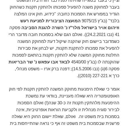
וציין כי בעבר בסוגייה שהיתה לפניו כבר הורה בית המשפט
בעבר למחוקק משנה להפעיל סמכותו ולהתקין תקנות כשהחוק
הגדיר במפורש את הסמכות כחובה: "כידוע, חוק אינו המלצה
בלבד" (בג"ץ 9075/15
המועצה הציבורית למניעת רעש
וזיהום אויר בישראל מלר"ז נ' השרה להגנת הסביבה
פסקה
41 (נבו 24.2.2021)). ואולם הגם שלא בסמכות חובה מדובר הרי
כשמדובר ביישום חוק שהקנה שיקול דעת למחוקק המשנה
להפעיל את סמכותו להתקנת תקנות, יש לבחון את סבירות
החלטת מחוקק המשנה שלא להתקין תקנות בהתאם לסמכות
שהוקנתה לו (בג"ץ 4540/00
לבאד אבו עפאש נ' שר הבריאות
פסקה 6(ג) (נבו 14.5.2006); דפנה ברק ארז – משפט מנהלי,
כרך א 227-221 (2010)).
אומר כי שאלת הימנעות מחוקק המשנה להתקין תקנות לפי חוק
האופטומטריה היא שאלה מעניינת, בוודאי עת נמשכת
ההימנעות מלהתקין תקנות זה כ-30 שנה(!) ואולם הסמכות
לבירור סוגיה מנהלית זו ולקביעת הוראות אופרטיביות, אינה
בסמכות בית משפט זה. ואולם, שאלת יישום החוק היא שאלה
פרשנית שבסמכות בית משפט זה אף כי נראה שהתייחסות בית