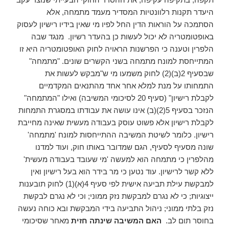
היעדר תקנות רלוונטיות המסדיר מעמד מתמחה, אלא
הסתמכה על הוראות הדין החל לפיו מי שאין בידיו רישיון לעסוק
באופטומטריה לא יכול לעשות כן בהעדר רשיון. מנגד שבה
הלפרין וטענה כי הפרשנות הראויה לחוק האופטומטריה היא זו
המתייחסת למונח מתמחה בשני הקשרים שונים. "מתמחה"
שבסעיף 2(ב)(2) לחוק משמעו מי ש"מבקש לעשות את
התמחותו על מנת למלא אחר אחד מהתנאים המקדמיים
לקבלת רישיון" (סעיף 20 לסיכומי המשיבה) ואילו "המתמחה"
הנזכר בסעיף 5(2)(ב) אינו עושה את עבודתו במסגרת התמחות
לקבלת רישיון אלא פשוט עוסק בעבודה מעשית שאינה מחייבת
רישיון. כלומר לשיטת המשיבה ההתייחסות למונח 'מתמחה'
שונה מסעיף לסעיף, הגם שמדובר באותו חוק, ועוד למדנו
מהלפרין כי מתמחה הוא למעשה 'מי שעובד בעבודה מעשית'
ללא קשר לרישיון. עוד נטען כי מר בידר הוא בעל רישיון ואין
למבקשת עילת תביעה אישית לפי סעיף 4(א)(1) לחוק תובענות
ייצוגיות; כי לא נגרם למבקשת נזק ממוני; וכי לא נגרם לבקשת
נזק בלתי ממוני; ניהול התביעה בידי המבקשת ובא כוחה נעשה
בחוסר תום לב.
האם המשיבה שינתה חזית
מאחר שסיכומי