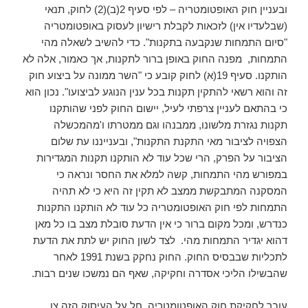
ובעניין חוק האופטומטריה – לפי סעיף 2(ב)(2) לחוק, תנאי
(שבלעדיו אין) לזכאות לקבלת רישיון לעסוק באופטומטריה
"סיום התמחות שנקבעה בתקנות". כדי להשיב לשאלה מהי
התמחות, מפנה החוק באופן ברור לתקנות, אך כאמור, אלה לא
הותקנו. סעיף 19(א) לחוק קובע כי "השר ממונה על ביצוע חוק
זה והוא רשאי להתקין תקנות בכל ענין הנוגע לביצועו". נכון הוא
כי בהתאם לעניין צרפתי לעיל, יישום החוק לפני שהותקנו
תקנות נגזרת מלשונו, ממבנהו וגם ממטרתו ו'מהמכשלה
הצפויה לציבור מאי התקנת התקנות", ובענייננו עת שלום
הציבור על הפרק, הרי שכל עוד לא הותקנו תקנות המגדירות
במפורש מהי התמחות, קשה למלא את החסר ונראה כי
המסקנה המתבקשת ממצב לא תקין זה היא כי לא תהיה
התמחות לפי חוק האופטומטריה כל עוד לא הותקנו התקנות
כנדרש, ומכל מקום ברור כי אין הדעת סובלת מצב בו כל מאן
דהוא יגדיר התמחות מהי. לצד לשון החוק יש לתת את הדעת
לתכליות שבבסיס החוק. החוק נחקק בשנת 1991 לאחר
שהבשילו הליכי אסדרה וחקיקה, שאף הם נמשכו שנים רבות.
עובר לחקיקת חוק האופטומטריה, חל על העיסוק הזה צו