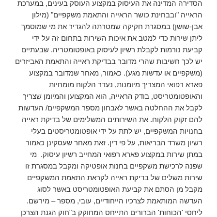
הסדירה המדינה את העיסוק במקצוע העוסק בעינים, במערכת
הראייה "ובבחינת כושר הראייה והתאמת משקפיים" (מילון
אבן-שושן) במסגרת חקיקה שמטרתה להגדיר את מי שמוסמך
ליתן שירות כדי למטב את איכות השירות בתחום זה על ידי
קביעת נורמות לקבלת רשיון לעיסוק באופטומטריה. שבעתיים
יש לכך חשיבות שהרי מדובר בבדיקת ראייה והתאמת האביזרים
(משקפיים או עדשות מגע). כאמור, מאחר שמדובר במקצוע
פארא רפואי המצריך מיומנות, נעדר הלקוח מומחיות
והאופטומטריסט, בודק הראייה, הוא המקצוען והמיומן שצריך
לקבל את ההחלטה באשר לאבחון מספר המשקפיים/ העדשות
להם זקוק הלקוח. את השירותים המשלימים של בדיקת ראייה
בחנויות המשקפיים, יש לתת על ידי אופטומטריסטים בעלי
רשיון משרד הבריאות, על פי דין. זאת מאחר שעסקינן כאמור
במתן שירות במקצוע פארא רפואי המחייב רשיון עיסוק. מי
שפנה לרכישת משקפיים בחנות אופטיקה ומקבל במסגרת זו
שירות משלים של בדיקת ראייה לקראת התאמת המשקפיים
מקבל מן הסתם את קביעת האופטומטריסט באשר לסוג
העדשה המותאמת לצרכיו הייחודיים, עובי, מספר – מירשם.
ליחסי 'הכוחות' הברורים התייחס המחוקק ב"חוק הגנת הצרכן