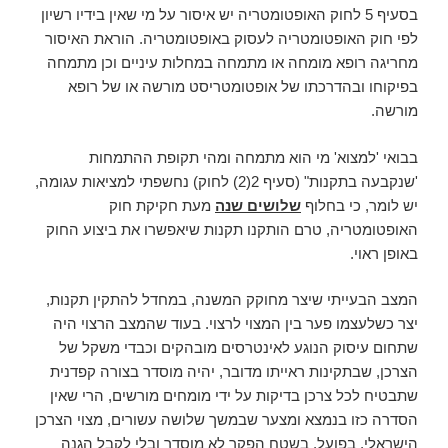
בסעיף 5 לחוק האופטומטריה יש איסור על מי שאין בידיו רשיון
לפי חוק האופטומטריה לעסוק באופטומטריה. הוראת האיסור
מחריגה רופא מומחה או מתמחה במחלות עיניים וכן מתמחה
בפיקוחו ובהדרכתו של אופטומטריסט מורשה או של רופא
מורשה.
בבואי 'למצוא' מי הוא מתמחה ומהי תקופת ההתמחות
'שנקבעה בתקנות" (סעיף 2(2) לחוק) נחשפתי למציאות עגומה,
יש לומר, כי בחלוף
שלושים שנה
מעת חקיקת חוק
האופטומטריה, טרם הותקנו תקנות שיאפשרו את ביצוע החוק
באופן ראוי.
המצב הבעייתי שיצר מחוקק המשנה, במחדל להתקין תקנות,
יצר כשלעצמו פער בין המצוי לרצוי. בעוד שהמצב הרצוי היה
שתחום עיסוק הנוגע לאינטרסים מובהקים וכבדי משקל של
הצרכן, שבתקינות ראייתו מדובר, יהיה מוסדר בצורה קפדנית
שתבטיח לכל צרכן בדיקות על ידי מומחים מורשים, הרי שאין
הסדרה כזו בנמצא ומצער שבמשך שלושה עשורים, מצוי הצרכן
הישראלי, בפועל, בשטח הפקר לא מוסדר ובלי לקבל הגנה