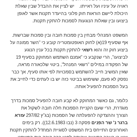
ראויה על עיניו ועל ראייתו. יש לציין את ההבדל שבין שאלת
היכולת ליישם הוראות חוק פלוני בהיעדר תקנות אשר לאופן
ביצועו ובין שאלות הנוגעות לסמכות להתקין תקנות.
המשפט המנהלי מבחין בין סמכות חובה ובין סמכות שברשות.
אף שסעיף 19(א) לחוק האופטומטריה קובע כי "השר ממונה על
ביצוע חוק זה והוא
רשאי
להתקין תקנות בכל ענין הנוגע
לביצועו", הרי שנקבע כי "אמנם השתמש המחוקק בסעיף 19
של הפקודה במילים "רשאי המנהל", ביטוי שלכאורה מראה,
שאין המשיב חייב להשתמש בסמכויות לפי אותו סעיף, אך כבר
נפסק לא פעם, ששימוש בביטוי כזה יש בו לעתים כדי לחייב את
בעל הסמכות להפעיל אותה.
כלומר, גם כאשר המחוקק לא קבע חובה להפעיל סמכות בדרך
מוגדרת, הרי שעם הקניית הסמכות חלה חובה לשקול את
הצורך וההצדקה להפעלתה של הסמכות (בג"ץ 297/82
עזרא
ברגר נ' שר הפנים
פסקה 3 (נבו 12.6.1983)). רק בימים
האחרונים התייחס בית המשפט לסוגיית המחדל להתקין תקנות