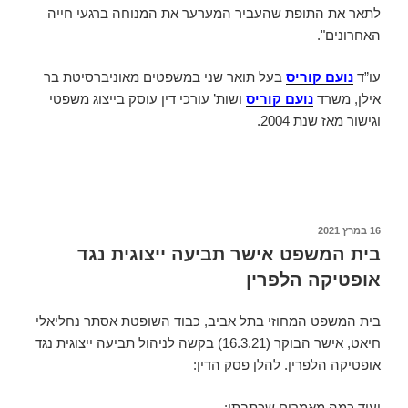
לתאר את התופת שהעביר המערער את המנוחה ברגעי חייה
האחרונים".
עו”ד
נועם קוריס
בעל תואר שני במשפטים מאוניברסיטת בר
אילן, משרד
נועם קוריס
ושות’ עורכי דין עוסק בייצוג משפטי
וגישור מאז שנת 2004.
פורסם
16 במרץ 2021
ב
בית המשפט אישר תביעה ייצוגית נגד
אופטיקה הלפרין
בית המשפט המחוזי בתל אביב, כבוד השופטת אסתר נחליאלי
חיאט, אישר הבוקר (16.3.21) בקשה לניהול תביעה ייצוגית נגד
אופטיקה הלפרין. להלן פסק הדין:
ועוד כמה מאמרים שכתבתי: