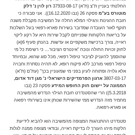
החלטתי בעניין ת"צ (ת"א) 37933-08-17
רון לוין נ' דלק
מוטורס בע"מ
פסקה 26 (נבו 16.12.2020)). אני סבורה כי
חובת ההגינות והגילוי המלא החלה על המשיבה מקבלת משנה
תוקף לאור העובדה שמדובר בשירות פארא-רפואי בעל השלכות
על בריאות הלקוחות שפנייתם לקבל שירות היא על רקע ליקוי
ראייה, צורך ברכישת משקפיים או עדשות. בהנתן סעיף 6(א)
לחוק זכויות החולה ונוכח "אינטרס הציבור… כי רשימת כל מי
שהוסמך להעניק לציבור טיפול רפואי, מכל סוג שהוא, ובמיוחד
טיפול רפואי מורכב ללא פיקוח רופא, לא תהיה נסתרת וחבויה
אלא גלויה ופתוחה לעיון בפני מי שמעוניין בכך" (עת"ם (ת"א)
3807-03-17
ארגון הפרמדיקים הישראלי נ' מגן דוד אדום,
הממונה על יישום חוק החופש המידע
פסקה 23 (נבו
5.3.2018)) הרי שהסטנדרט חובת הגילוי הנדרש מהמשיבה
מחמיר מזה הנדרש ממי שהשירות שנותן אינו בשירותי רפואה
או פארא-רפואה.
סטנדרט ההתנהגות המצופה מהמשיבה הוא להביא לידיעת
הלקוח מיהו העורך לו בדיקת ראייה, ובודאי מצופה ממנה לגלות