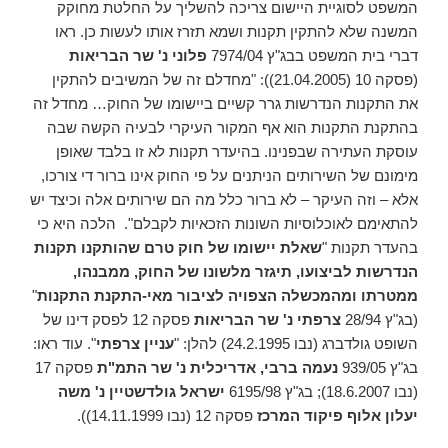
המשפט לסוגיית היישום צריכה להשליך על החלטת מחוקק
המשנה שלא להתקין תקנות ושמא תזרז אותו לעשות כן. ראו
דברי בית המשפט בבג"ץ 7974/04
פלוני נ' שר הבריאות
(פסקה 10 (21.04.2005)): "מחדלם זה של המשיבים להתקין
את התקנות הנדרשות גרר קשיים ביישומו של החוק… מחדל זה
בהתקנת התקנות הוא אף המקור העיקרי לבעיה הקשה שבה
עוסקת העתירה שבפנינו. בהיעדר תקנות לא זו בלבד שאופן
מימונם של השירותים הניתנים על פי החוק אינו ברור די צורכו,
אלא – וזה העיקר – לא ברור כלל מה הם שירותים אלה וכיצד יש
להתאימם לאוכלוסיות השונות הזכאיות לקבלם". הלכה היא כי
בהעדר תקנות "
שאלת יישומו של חוק טרם שהותקנו תקנות
הנדרשות לביצועו, תיגזר מלשונו של החוק, ממבנהו,
ממטרתו ומהמכשלה הצפויה לציבור מאי-התקנת התקנות
"
(בג"ץ 28/94
צרפתי נ' שר הבריאות
פסקה 12 לפסק דינו של
השופט גולדברג (נבו 24.2.1995) להלן: "
עניין צרפתי
". עוד ראו:
בג"ץ 939/05
נעמה ברבי, אדריכלית נ' שר התמ"ת
פסקה 17
(נבו 18.6.2007); בג"ץ 6195/98
ישראל גולדשטיין נ' משה
יעלון אלוף פיקוד המרכז
פסקה 12 (נבו 14.11.1999)).