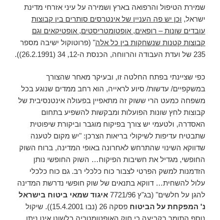
שמירת הטיפול והרפואה בארץ ושמירה על עיני אזרחי מדינת
ישראל,
וכן יש פה העניין של אינטרסים סותרים בין קבוצות
עובדים שונות – רופאים, אופטומטריסטים, אופטיקאים וגם
קבוצות קטנות שנשחקות בין כל אלה
" (פרוטוקול ישיבה מספר
235 של ועדת העבודה והרווחה, הכנסת ה-12, 34 (26.2.1991)).
כפי שציינתי בפתח החלטה זו, ובעיקר מאחר שהצורך
במשקפיים/ עדשות/ סיוע לראייה, הוא רחב ממדים שנוגע בכל
משפחה כמעט הרי ששוק זה מתאפיין בפעולה אינטנסיבית של
קבוצות לחץ שונות הפועלות ומבקשות להשפיע בתחום
האסדרה, ולטעמי יש צורך בפיקוח מוגבר וביקורת שיפוטית
שתבטיח עדיפות לשיקולי בריאות הצרכן: "יש מקום לטענה
שדווקא השינוי שהתרחש לאחרונה באופי המדינה, ברוח השוק
החופשי, מגדיל את חשיבות הפיקוח… השוק החופשי נותן
הזדמנות למשק הפרטי לצבור כוח כלכלי רב. גם כוח כלכלי
עלול להשחית… דווקא בתנאים של שוק חופשי נדרשת המדינה
להגן על חלשים" (בג"ץ 7721/96
איגוד שמאי ביטוח בישראל
נ' המפקחת על הביטוח
פסקה 26 (נבו 15.4.2001)). שיקול
נוסף התומך בקביעה כי חוק האופטומטריה בלשונו אינו ניתן