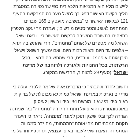
ליישום מלא הוא המציאות הלכאורית כפי שהצטיירה במסגרת
הליך בקשת האישור דנא. כך למשל מעריכה המבקשת בסעיף
121 לבקשת האישור כי "במשיבה מועסקים 165 עובדים
המתחזים לאופטומטריסטים מורשים"; ועמדת מר יעקב הלפרין
בתצהירו בתשובת המשיבה לבקשת האישור כי: "ובאם ישאל
השואל מה מספרם של אותם "מתמחים", הרי שהתשובה תהא
– אלפים עד היום ומאות רבות היום. ואם ימשיך השואל וישאל
היכן אותם אופטמט' עובדים, הרי שהתשובה תהא –
בכל
הרשתות, בכל החנויות ולאורכה ולרוחבה של מדינת
ישראל
" (סעיף 29 לתצהיר, ההדגשה במקור).
וחשוב לחדד ולהבהיר כי מדברים אלה של מר הלפרין עולה כי
מדי יום נערכות במדינת ישראל כמות לא מבוטלת של בדיקות
ראיה בידי מי שאינו מורשה ואין בידיו רישיון לעיסוק
באופטומטריה, והוא פועל תחת ההגדרה "מתמחה" בלי שניתנה
הגדרה לכך ובלי שיצקו תוכן למונח 'מתמחה'. נראה כי היעדר
תקנות המבהירות מהי אותה "התמחות", מה גדר סמכויות
המתמחה, האם רשאי לעבוד באופן עצמאי, תחת פיקוחו של מי