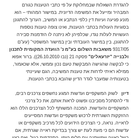
להגדרת השאלות שבמחלוקת על פי כתבי הטענות כגורם
המבהיר ומייעל את המשימה הדיונית. במישור המהותי – הוא
מונע פגיעה ועיוות דין כלפי הנתבע או המשיב, הערוך להתגונן
בסוגיות העולות בכתבי הטענות, ואינו צופה טענות נוספות
העשויות לעלות נגדו, שכלפיהן לא ניתנה לו הזדמנות סבירה
להתגונן, בין במישור העובדתי ובין במישור המשפטי" (עע"ם
9317/05
משאבות השלום בע"מ נ' הוועדה המקומית לתכנון
ולבנייה "יזרעאלים"
פסקה 21 (נבו 26.10.2010)). ברור אפוא
כי לבקשה שהגישה המבקשת טעם נכון וממשי, אלא שכאמור,
ממילא ראיתי לדחות את טענות המשיבה, הגם שעיינתי
בטענותיה שמעבר לגדר הדיון שהובא בכתבי הטענות.
דיון
לשוק המשקפיים ועדשות המגע נחשפים צרכנים רבים,
ודי להסתכל מסביבנו ופשוט לראות אותם, את כל צרכני
המשקפיים והעדשות. המכנה המשותף לכל הצרכנים הללו הוא
ההזקקות השגרתית לרכוש משקפיים ועדשות המסייעים
לראייה. נראה, כי הצרכים הידועים לכל מרכיב משקפיים או
עדשות הם כי מעת לעת יש צורך בבדיקת ראייה שגרתית, אם
בשל ראייה שמשתנה עם חלוף הזמן, התקדמות בגיל, ואם רצון