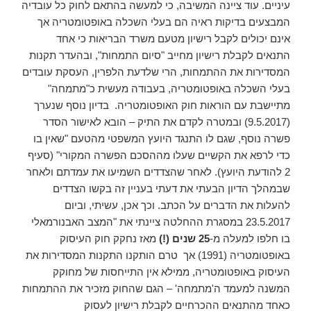
עיניים. עוד ציינה המשיבה, כי למעשה בהתאם לחוק כל עובדיה
המבצעים בדיקות ראיה הם בעלי השכלה באופטומטריה אך
אינם יכולים לקבל רישיון מטעם משרד הבריאות כי אחד
התנאים לקבלת רישיון מחייב "סיום התמחות", ובהעדר תקנות
המסדירות את ההתמחות, הרי שלדעת הלפרין, העסקת עובדים
בעלי השכלה באופטומטריה, בעבודה מעשית כ"מתמחה"
מתיישבת עם הוראות חוק האופטומטריה. בדיון נוסף שנערך
(9.5.2017) ובמטרה לקדם את התיק – הובא לאישור הסדר
פשרה נוסף, שגם לו התנגד היועץ המשפטי מהטעם "שאין בו
כדי לרפא את הקשיים שעלו מההסכם הפשרה המקורי" (סעיף
2 להודעת היועץ). לאחר שהצדדים השמיעו את עמדתם ולאחר
שבמהלך הדיון הבעתי את דעתי בעניין זה בקשו הצדדים
להעלות את הדברים על הכתב. וכך אכן, עשיתי, וביום
23.5.2017 במסגרת ההחלטה ציינתי את "המצב האבנורמאלי
בו חלפו למעלה מ-
25 שנים (!)
מאז נחקק חוק העיסוק
באופטומטריה (1991) אך טרם הותקנו התקנות המסדירות את
העיסוק באופטומטריה, ממילא אין התייחסות של מחוקק
המשנה למעמד ה'מתמחה' – הגם שהחוק מזכיר את ההתמחות
כאחד מהתנאים ההכרחיים לקבלת רישיון לעסוק